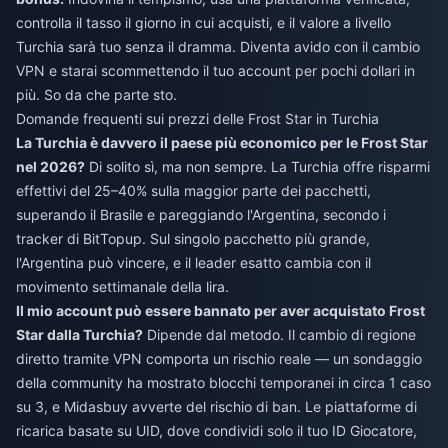
controlla il tasso il giorno in cui acquisti, e il valore a livello
Turchia sarà tuo senza il dramma. Diventa avido con il cambio
VPN e starai scommettendo il tuo account per pochi dollari in
più. So da che parte sto.
Domande frequenti sui prezzi delle Frost Star in Turchia
La Turchia è davvero il paese più economico per le Frost Star
nel 2026?
Di solito sì, ma non sempre. La Turchia offre risparmi
effettivi del 25–40% sulla maggior parte dei pacchetti,
superando il Brasile e pareggiando l'Argentina, secondo i
tracker di BitTopup. Sul singolo pacchetto più grande,
l'Argentina può vincere, e il leader esatto cambia con il
movimento settimanale della lira.
Il mio account può essere bannato per aver acquistato Frost
Star dalla Turchia?
Dipende dal metodo. Il cambio di regione
diretto tramite VPN comporta un rischio reale — un sondaggio
della community ha mostrato blocchi temporanei in circa 1 caso
su 3, e Midasbuy avverte del rischio di ban. Le piattaforme di
ricarica basate su UID, dove condividi solo il tuo ID Giocatore,