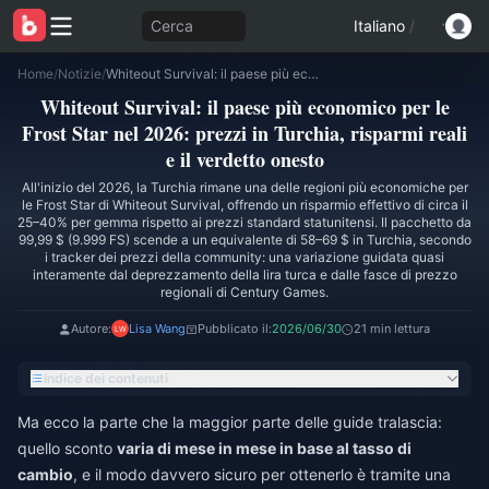
Cerca
Italiano
/
Home
/
Notizie
/
Whiteout Survival: il paese più economico per le Frost Star nel 2026: prezzi in Turchia, risparmi reali e il verdetto onesto
Whiteout Survival: il paese più economico per le
Frost Star nel 2026: prezzi in Turchia, risparmi reali
e il verdetto onesto
All'inizio del 2026, la Turchia rimane una delle regioni più economiche per
le Frost Star di Whiteout Survival, offrendo un risparmio effettivo di circa il
25–40% per gemma rispetto ai prezzi standard statunitensi. Il pacchetto da
99,99 $ (9.999 FS) scende a un equivalente di 58–69 $ in Turchia, secondo
i tracker dei prezzi della community: una variazione guidata quasi
interamente dal deprezzamento della lira turca e dalle fasce di prezzo
regionali di Century Games.
Autore:
Lisa Wang
Pubblicato il:
2026/06/30
21 min lettura
Indice dei contenuti
Ma ecco la parte che la maggior parte delle guide tralascia:
quello sconto
varia di mese in mese in base al tasso di
cambio
, e il modo davvero sicuro per ottenerlo è tramite una