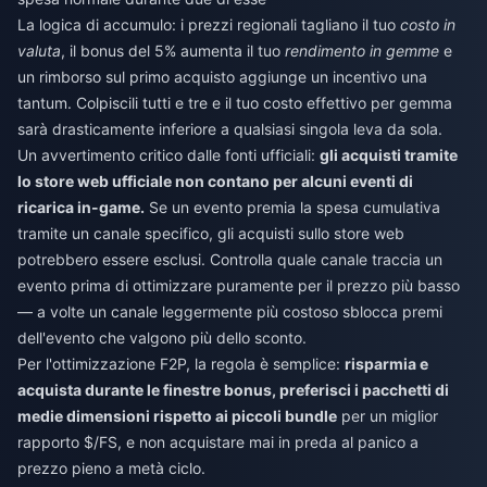
La logica di accumulo: i prezzi regionali tagliano il tuo
costo in
valuta
, il bonus del 5% aumenta il tuo
rendimento in gemme
e
un rimborso sul primo acquisto aggiunge un incentivo una
tantum. Colpiscili tutti e tre e il tuo costo effettivo per gemma
sarà drasticamente inferiore a qualsiasi singola leva da sola.
Un avvertimento critico dalle fonti ufficiali:
gli acquisti tramite
lo store web ufficiale non contano per alcuni eventi di
ricarica in-game.
Se un evento premia la spesa cumulativa
tramite un canale specifico, gli acquisti sullo store web
potrebbero essere esclusi. Controlla quale canale traccia un
evento prima di ottimizzare puramente per il prezzo più basso
— a volte un canale leggermente più costoso sblocca premi
dell'evento che valgono più dello sconto.
Per l'ottimizzazione F2P, la regola è semplice:
risparmia e
acquista durante le finestre bonus, preferisci i pacchetti di
medie dimensioni rispetto ai piccoli bundle
per un miglior
rapporto $/FS, e non acquistare mai in preda al panico a
prezzo pieno a metà ciclo.