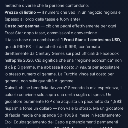
metriche diverse che le persone confondono:
Prezzo di listino
— il numero che vedi in un negozio regionale
(spesso al lordo delle tasse e fuorviante)
Costo per gemma
— ciò che paghi effettivamente per ogni
Frost Star dopo tasse, commissioni e conversione
Il tasso base non cambia mai:
1 Frost Star = 1 centesimo USD
,
quindi 999 FS = il pacchetto da 9,99$, confermato
direttamente da Century Games sui post ufficiali di Facebook
nell'aprile 2026. Ciò significa che una "regione economica" non
ti dà più gemme, ma abbassa il
costo in valuta
per acquistare
lo stesso numero di gemme. La Turchia vince sul costo per
gemma, non sulla quantità di gemme.
Quindi, chi ne beneficia davvero? Secondo la mia esperienza, il
calcolo conviene solo sopra una certa soglia di spesa. Un
giocatore puramente F2P che acquista un pacchetto da 4,99$
risparmia forse un dollaro — non vale lo sforzo. Ma un giocatore
di fascia media che spende 50–100$ al mese in Reclutamento
Eroi, Equipaggiamento del Capo e potenziamenti permanenti