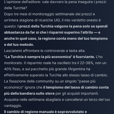
L'opinione dell'editore: vale davvero la pena inseguire i prezzi
della Turchia?
Dopo tre mesi di monitoraggio settimanale dei prezzi e
un'intera stagione di ricariche UID, il mio verdetto onesto è
questo:
i prezzi della Turchia valgono la pena solo se spendi
abbastanza da far sì che i risparmi superino l'attrito — e
anche in quel caso, la regione conta meno del tuo tempismo
e del tuo metodo.
Lasciatemi affrontare le controversie a testa alta.
"La Turchia è sempre la più economica" è fuorviante.
L'ho
monitorato. Il risparmio reale ha oscillato tra il 22–38%, non un
40% fisso, e sul pacchetto più grande l'Argentina ha
effettivamente superato la Turchia allo stesso tasso di cambio.
La fissazione della community su un singolo "paese più
economico" ignora che
il tempismo del tasso di cambio conta
più della bandiera sullo store
per gli acquisti importanti.
Acquista nella settimana sbagliata e cancellerai un terzo del tuo
vantaggio.
Il cambio di regione manuale è sopravvalutato e