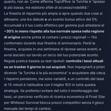
quanto
, non
se
. Come afferma TopUPlive: la Turchia è
"spesso
la più bassa, ma esistono sfide di accesso/volatilità."
La finestra di risparmio più ampia si apre quando due cose si
allineano: una lira debole
e
un evento bonus attivo del 5%.
Accumulali e il tuo costo effettivo per gemma può attestarsi al
~30% in meno rispetto alla tua normale spesa nella regione
di origine
anche prima di contare i prezzi regionali — l'ho
confermato durante due finestre di anniversario. Perdi la
finestra, acquista in una settimana di ripresa senza eventi, e
avrai lasciato sul tavolo un terzo del tuo potenziale sconto.
Regola pratica basata su test ripetuti:
controlla i tassi attuali
su un tracker il giorno in cui acquisti.
Non impegnarti a priori
dicendo "la Turchia è la più economica" e acquistare alla cieca.
I risparmi persistono, ma sono variabili, e un controllo dei tassi
di 15 minuti è l'abitudine con il miglior ROI in tutta questa
strategia. Se preferisci evitare del tutto il monitoraggio dei
tassi, un percorso verificato di
ricarica economica di Frost Star
per Whiteout Survival
blocca prezzi competitivi senza il gioco
manuale dei tempi di cambio.