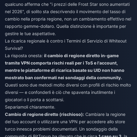
qualcuno afferma che "i prezzi delle Frost Star sono aumentati
nel 2026", di solito sta descrivendo il movimento del tasso di
cambio nella propria regione, non un cambiamento effettivo nel
rapporto gemme-dollaro. Quella distinzione è importante per
gestire le tue aspettative.
La ricarica regionale è contro i Termini di Servizio di Whiteout
Survival?
La risposta onesta:
il cambio di regione diretto in-game
tramite VPN comporta rischi reali per i ToS e l'account,
mentre le piattaforme di ricarica basate su UID non hanno
mostrato ban confermati nei sondaggi della community.
Questi sono due metodi molto diversi con profili di rischio molto
diversi — e confonderli è ciò che spaventa inutilmente i
giocatori o li porta a scottarsi.
Separiamoli chiaramente.
Cambio di regione diretto (rischioso):
Cambiare la regione
del tuo account o utilizzare una VPN per accedere allo store
turco innesca problemi documentati. Un sondaggio della
community di BitTopup ha rilevato che in circa
1 caso su 3
, la