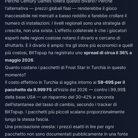
Perché Century Games tollera questo divario? Perché
l'alternativa — prezzi globali fissi — renderebbe il gioco
inaccessibile nei mercati a basso reddito e farebbe crollare il
numero di installazioni. I livelli regionali sono una strategia di
crescita, non una svista. L'effetto collaterale è che i giocatori
esperti nelle regioni costose notano il divario e cercano di
sfruttarlo. E il divario è ampio: tra gli store più economici e quelli
più costosi, BitTopup ha registrato uno
spread di circa il 36% a
maggio 2026
.
Quanto costano i pacchetti di Frost Star in Turchia in questo
momento?
Il costo effettivo in Turchia si aggira intorno ai
58–69$ per il
pacchetto da 9.999 FS
all'inizio del 2026 — contro i 99,99$
della base USA — un risparmio del 30–42% a seconda
dell'istantanea del tasso di cambio, secondo i tracker di
BitTopup. I pacchetti più piccoli scalano proporzionalmente
lungo la stessa fascia.
Una precisazione onesta: i prezzi esatti in lire per ogni
pacchetto non sono documentati pubblicamente in una fonte