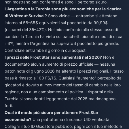
non mostrano ban confermati e sono il percorso sicuro.
L'Argentina o la Turchia sono più economiche per la ricarica
di Whiteout Survival?
Sono vicine — entrambe si attestano
intorno ai 58–65$ equivalenti sul pacchetto da 99,99$
(risparmi del 35–42%). Nel mio confronto allo stesso tasso di
cambio, la Turchia ha vinto sui pacchetti piccoli e medi di circa
il 6%, mentre l'Argentina ha superato il pacchetto più grande.
Controllale entrambe il giorno in cui acquisti.
I prezzi delle Frost Star sono aumentati nel 2026?
Non è
documentato alcun aumento di prezzo ufficiale — nessuna
patch note di giugno 2026 ha alterato i prezzi regionali. Il tasso
base è rimasto a 100 FS/1$. Qualsiasi "aumento" percepito dai
giocatori è dovuto al movimento del tasso di cambio nella loro
regione, non a un cambiamento di politica. I risparmi della
Turchia si sono ridotti leggermente dal 2025 ma rimangono
forti.
Qual è il modo più sicuro per ottenere Frost Star
economiche?
Una piattaforma di ricarica UID verificata.
Colleghi il tuo ID Giocatore pubblico, paghi con il tuo metodo e