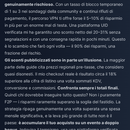
genuinamente rischioso.
Con un tasso di blocco temporaneo
di 1 su 3 nei sondaggi della community e continui rifiuti di
pagamento, il percorso VPN ti offre forse il 5–10% di risparmio
in più per un enorme mal di testa. Una piattaforma UID
verificata mi ha garantito uno sconto netto del 20–31% senza
segnalazioni e con una consegna rapida in pochi minuti. Questo
è lo scambio che farò ogni volta — il 90% dei risparmi, una
frazione del rischio.
Gli sconti pubblicizzati sono in parte un'illusione.
La maggior
parte delle guide cita prezzi regionali pre-tasse, che considero
quasi disonesti. Il mio checkout reale è risultato circa il 18%
superiore alla cifra di listino una volta sommati KDV,
conversione e commissioni.
Confronta sempre i totali finali.
Quindi chi dovrebbe inseguire tutto questo? Non i puramente
F2P — i risparmi raramente superano la soglia del fastidio. La
strategia ripaga genuinamente una volta superata una spesa
mensile significativa, e la leva più grande di tutte non è il
paese:
è accumulare il tuo acquisto su un evento a doppio
bonus.
Indovina il tempismo, usa una piattaforma verificata,