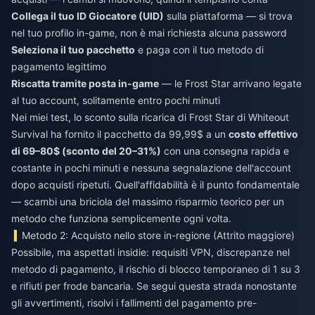
Collega il tuo ID Giocatore (UID)
sulla piattaforma — si trova
nel tuo profilo in-game, non è mai richiesta alcuna password
Seleziona il tuo pacchetto
e paga con il tuo metodo di
pagamento legittimo
Riscatta tramite posta in-game
— le Frost Star arrivano legate
al tuo account, solitamente entro pochi minuti
Nei miei test, lo
sconto sulla ricarica di Frost Star di Whiteout
Survival
ha fornito il pacchetto da 99,99$ a un
costo effettivo
di 69–80$ (sconto del 20–31%)
con una consegna rapida e
costante in pochi minuti e nessuna segnalazione dell'account
dopo acquisti ripetuti. Quell'affidabilità è il punto fondamentale
— scambi una briciola del massimo risparmio teorico per un
metodo che funziona semplicemente ogni volta.
Metodo 2: Acquisto nello store in-regione (Attrito maggiore)
Possibile, ma aspettati insidie: requisiti VPN, discrepanze nel
metodo di pagamento, il rischio di blocco temporaneo di 1 su 3
e rifiuti per frode bancaria. Se segui questa strada nonostante
gli avvertimenti, risolvi i fallimenti del pagamento pre-