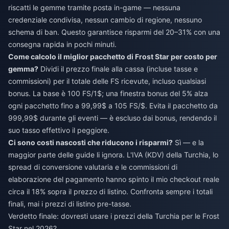
riscatti le gemme tramite posta in-game — nessuna
credenziale condivisa, nessun cambio di regione, nessuno
schema di ban. Questo garantisce risparmi del 20–31% con una
consegna rapida in pochi minuti.
Come calcolo il miglior pacchetto di Frost Star per costo per
gemma?
Dividi il prezzo finale alla cassa (incluse tasse e
commissioni) per il totale delle FS ricevute, incluso qualsiasi
bonus. La base è 100 FS/1$; una finestra bonus del 5% alza
ogni pacchetto fino a 99,99$ a 105 FS/$. Evita il pacchetto da
999,99$ durante gli eventi — è escluso dai bonus, rendendo il
suo tasso effettivo il peggiore.
Ci sono costi nascosti che riducono i risparmi?
Sì — e la
maggior parte delle guide li ignora. L'IVA (KDV) della Turchia, lo
spread di conversione valutaria e le commissioni di
elaborazione del pagamento hanno spinto il mio checkout reale
circa il 18% sopra il prezzo di listino. Confronta sempre i totali
finali, mai i prezzi di listino pre-tasse.
Verdetto finale: dovresti usare i prezzi della Turchia per le Frost
Star nel 2026?