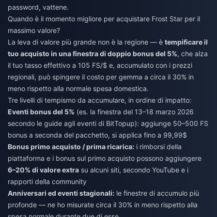
password, vattene.
Quando è il momento migliore per acquistare Frost Star per il
massimo valore?
La leva di valore più grande non è la regione — è
tempificare il
tuo acquisto in una finestra di doppio bonus del 5%
, che alza
il tuo tasso effettivo a 105 FS/$ e, accumulato con i prezzi
regionali, può spingere il costo per gemma a circa il 30% in
meno rispetto alla normale spesa domestica.
Tre livelli di tempismo da accumulare, in ordine di impatto:
Eventi bonus del 5%
(es. la finestra del 13–18 marzo 2026
secondo le guide agli eventi di BitTopup): aggiunge 50–500 FS
bonus a seconda del pacchetto, si applica fino a 99,99$
Bonus primo acquisto / prima ricarica:
i rimborsi della
piattaforma e i bonus sul primo acquisto possono aggiungere
6–20% di valore extra
su alcuni siti, secondo YouTube e i
rapporti della community
Anniversari ed eventi stagionali:
le finestre di accumulo più
profonde — ne ho misurate circa il 30% in meno rispetto alla
spesa normale durante due di esse