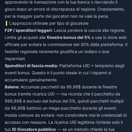
approvando la transazione con la tua banca o riavviando il
gioco dopo un errore di discrepanza di regione. Onestamente,
per la maggior parte dei giocatori non ne vale la pena.
L'approccio ottimale per tipo di giocatore
F2P / spenditori leggeri:
Lascia perdere la caccia alla regione.
Limita gli acquisti alle
finestre bonus del 5%
e usa lo store web
ufficiale per evitare la commissione del 30% della piattaforma. Il
fastidio regionale raramente giustifica un dollaro o due
risparmiati.
Spenditori di fascia media:
Piattaforma UID + tempismo degli
eventi bonus. Questo è il punto ideale in cui i risparmi si
accumulano genuinamente.
Balene:
Accumula pacchetti da 99,99$ durante le finestre
bonus tramite ricarica UID — ma ricorda che il pacchetto da
999,99$ è escluso dal bonus del 5%, quindi pacchetti multipli
da 99,99$ battono un mega-pacchetto durante gli eventi.
Insidia comune da evitare: non condividere mai le credenziali di
accesso con nessuno. La ricarica UID legittima richiede solo il
tuo
ID Giocatore pubblico
— se un metodo chiede la tua