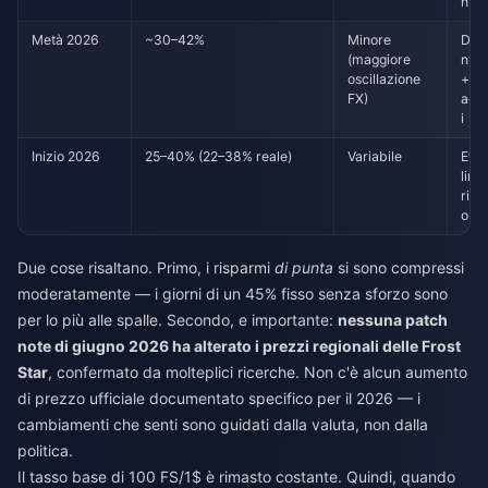
nto 
Metà 2026
~30–42%
Minore
Dep
(maggiore
nto 
oscillazione
+
FX)
agg
i
Inizio 2026
25–40% (22–38% reale)
Variabile
Effet
lira 
rip
o S
Due cose risaltano. Primo, i risparmi
di punta
si sono compressi
moderatamente — i giorni di un 45% fisso senza sforzo sono
per lo più alle spalle. Secondo, e importante:
nessuna patch
note di giugno 2026 ha alterato i prezzi regionali delle Frost
Star
, confermato da molteplici ricerche. Non c'è alcun aumento
di prezzo ufficiale documentato specifico per il 2026 — i
cambiamenti che senti sono guidati dalla valuta, non dalla
politica.
Il tasso base di 100 FS/1$ è rimasto costante. Quindi, quando