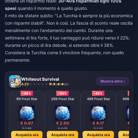
ottiene un risparmio reale:
30–40$ risparmiati ogni 100$
spesi
quando il momento è quello giusto.
Il mito da sfatare subito: "La Turchia è
sempre
la più economica
con risparmi stabili". Non è così. La fascia di sconto reale oscilla
mensilmente con l'andamento dei cambi. Durante una
settimana di lira forte, il tuo vantaggio può ridursi verso il 22%;
durante un picco di lira debole, si estende oltre il 38%.
Considera la Turchia come il vincitore
frequente
, non quello
permanente
.
Whiteout Survival
Mostra altro ›
4.23
764 venduto
-48%
-43%
-43%
-43
99 Frost Star
299 Frost Star
499 Frost Star
999 Frost
€ 0.87
€ 2.50
€ 4.17
€ 8.
€ 1.66
€ 4.36
€ 7.33
€ 14.6
Acquista ora
Acquista ora
Acquista ora
Acquista