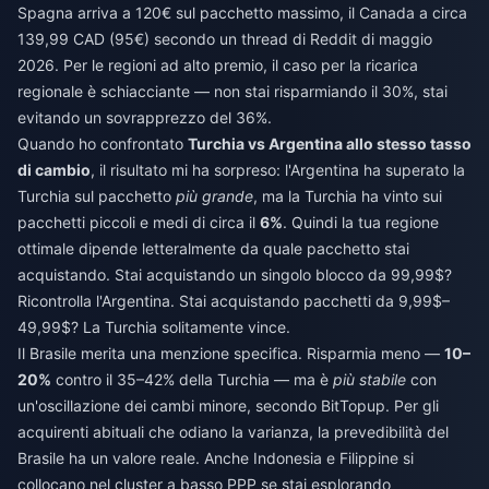
Spagna arriva a 120€ sul pacchetto massimo, il Canada a circa
139,99 CAD (95€) secondo un thread di Reddit di maggio
2026. Per le regioni ad alto premio, il caso per la ricarica
regionale è schiacciante — non stai risparmiando il 30%, stai
evitando un sovrapprezzo del 36%.
Quando ho confrontato
Turchia vs Argentina allo stesso tasso
di cambio
, il risultato mi ha sorpreso: l'Argentina ha superato la
Turchia sul pacchetto
più grande
, ma la Turchia ha vinto sui
pacchetti piccoli e medi di circa il
6%
. Quindi la tua regione
ottimale dipende letteralmente da quale pacchetto stai
acquistando. Stai acquistando un singolo blocco da 99,99$?
Ricontrolla l'Argentina. Stai acquistando pacchetti da 9,99$–
49,99$? La Turchia solitamente vince.
Il Brasile merita una menzione specifica. Risparmia meno —
10–
20%
contro il 35–42% della Turchia — ma è
più stabile
con
un'oscillazione dei cambi minore, secondo BitTopup. Per gli
acquirenti abituali che odiano la varianza, la prevedibilità del
Brasile ha un valore reale. Anche Indonesia e Filippine si
collocano nel cluster a basso PPP se stai esplorando