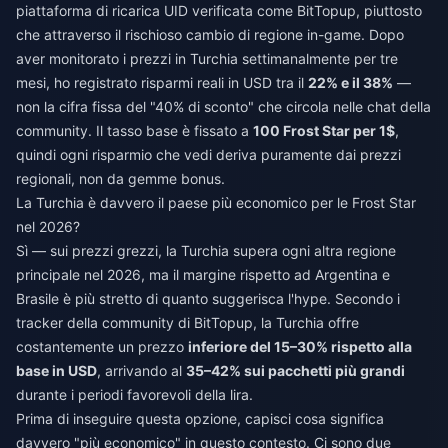
piattaforma di ricarica UID verificata come BitTopup, piuttosto
che attraverso il rischioso cambio di regione in-game. Dopo
aver monitorato i prezzi in Turchia settimanalmente per tre
mesi, ho registrato risparmi reali in USD tra il
22% e il 38%
—
non la cifra fissa del "40% di sconto" che circola nelle chat della
community. Il tasso base è fissato a
100 Frost Star per 1$
,
quindi ogni risparmio che vedi deriva puramente dai prezzi
regionali, non da gemme bonus.
La Turchia è davvero il paese più economico per le Frost Star
nel 2026?
Sì — sui prezzi grezzi, la Turchia supera ogni altra regione
principale nel 2026, ma il margine rispetto ad Argentina e
Brasile è più stretto di quanto suggerisca l'hype. Secondo i
tracker della community di BitTopup, la Turchia offre
costantemente un prezzo
inferiore del 15–30% rispetto alla
base in USD
, arrivando al
35–42% sui pacchetti più grandi
durante i periodi favorevoli della lira.
Prima di inseguire questa opzione, capisci cosa significa
davvero "più economico" in questo contesto. Ci sono due