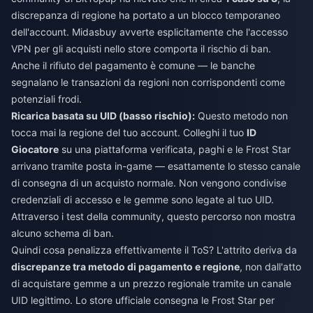
discrepanza di regione ha portato a un blocco temporaneo
dell'account. Midasbuy avverte esplicitamente che l'accesso
VPN per gli acquisti nello store comporta il rischio di ban.
Anche il rifiuto del pagamento è comune — le banche
segnalano le transazioni da regioni non corrispondenti come
potenziali frodi.
Ricarica basata su UID (basso rischio):
Questo metodo non
tocca mai la regione del tuo account. Colleghi il tuo
ID
Giocatore
su una piattaforma verificata, paghi e le Frost Star
arrivano tramite posta in-game — esattamente lo stesso canale
di consegna di un acquisto normale. Non vengono condivise
credenziali di accesso e le gemme sono legate al tuo UID.
Attraverso i test della community, questo percorso non mostra
alcuno schema di ban.
Quindi cosa penalizza effettivamente il ToS? L'attrito deriva da
discrepanze tra metodo di pagamento e regione
, non dall'atto
di acquistare gemme a un prezzo regionale tramite un canale
UID legittimo. Lo store ufficiale consegna le Frost Star per