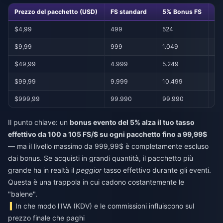
Prezzo del pacchetto (USD)
FS standard
5% Bonus FS
FS
$4,99
499
524
10
$9,99
999
1.049
10
$49,99
4.999
5.249
10
$99,99
9.999
10.499
10
$999,99
99.990
99.990
10
Il punto chiave: un
bonus evento del 5% alza il tuo tasso
effettivo da 100 a 105 FS/$ su ogni pacchetto fino a 99,99$
— ma il livello massimo da 999,99$ è completamente escluso
dai bonus. Se acquisti in grandi quantità, il pacchetto più
grande ha in realtà il
peggior
tasso effettivo durante gli eventi.
Questa è una trappola in cui cadono costantemente le
"balene".
In che modo l'IVA (KDV) e le commissioni influiscono sul
prezzo finale che paghi