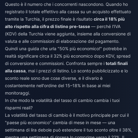
Questo è il numero che i concorrenti nascondono. Quando ho
registrato il totale effettivo alla cassa su un acquisto effettuato
tramite la Turchia, il prezzo finale è risultato
circa il 18% più
alto rispetto alla cifra di listino pre-tasse
— perché l'IVA
(KDV) della Turchia viene aggiunta, insieme alla conversione di
valuta e alle commissioni di elaborazione del pagamento.
Quindi una guida che urla "50% più economico!" potrebbe in
realtà significare circa il 32% più economico dopo KDV, spread
di conversione e commissioni. Confronta sempre i
totali finali
alla cassa
, mai i prezzi di listino. Lo sconto pubblicizzato e lo
sconto reale sono due cose diverse, e il divario è
costantemente nell'ordine del 15–18% in base ai miei
monitoraggi.
In che modo la volatilità del tasso di cambio cambia i tuoi
risparmi reali?
La volatilità del tasso di cambio è il motivo principale per cui il
"paese più economico" cambia di mese in mese — una
settimana di lira debole può estendere il tuo sconto oltre il 38%,
mentre una settimana di ripresa lo comprime verso il 22%. Il