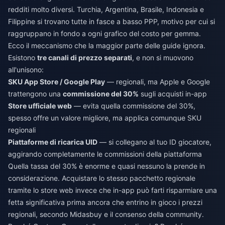
redditi molto diversi. Turchia, Argentina, Brasile, Indonesia e
Filippine si trovano tutte in fasce a basso PPP, motivo per cui si
raggruppano in fondo a ogni grafico del costo per gemma.
Ecco il meccanismo che la maggior parte delle guide ignora.
Esistono
tre canali di prezzo separati
, e non si muovono
all'unisono:
SKU App Store / Google Play
— regionali, ma Apple e Google
trattengono una
commissione del 30%
sugli acquisti in-app
Store ufficiale web
— evita quella commissione del 30%,
spesso offre un valore migliore, ma applica comunque SKU
regionali
Piattaforme di ricarica UID
— si collegano al tuo ID giocatore,
aggirando completamente le commissioni della piattaforma
Quella tassa del 30% è enorme e quasi nessuno la prende in
considerazione. Acquistare lo stesso pacchetto regionale
tramite lo store web invece che in-app può farti risparmiare una
fetta significativa prima ancora che entrino in gioco i prezzi
regionali, secondo Midasbuy e il consenso della community.