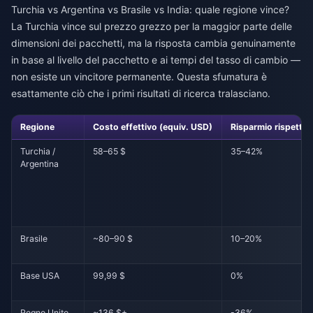
Turchia vs Argentina vs Brasile vs India: quale regione vince?
La Turchia vince sul prezzo grezzo per la maggior parte delle
dimensioni dei pacchetti, ma la risposta cambia genuinamente
in base al livello del pacchetto e ai tempi del tasso di cambio —
non esiste un vincitore permanente. Questa sfumatura è
esattamente ciò che i primi risultati di ricerca tralasciano.
Regione
Costo effettivo (equiv. USD)
Risparmio rispetto 
Turchia /
58–65 $
35–42%
Argentina
Brasile
~80–90 $
10–20%
Base USA
99,99 $
0%
Regno Unito
~136 $+
-36%