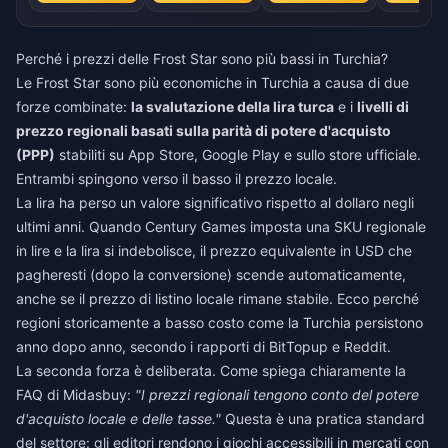
Perché i prezzi delle Frost Star sono più bassi in Turchia?
Le Frost Star sono più economiche in Turchia a causa di due
forze combinate:
la svalutazione della lira turca
e i
livelli di
prezzo regionali basati sulla parità di potere d'acquisto
(PPP)
stabiliti su App Store, Google Play e sullo store ufficiale.
Entrambi spingono verso il basso il prezzo locale.
La lira ha perso un valore significativo rispetto al dollaro negli
ultimi anni. Quando Century Games imposta una SKU regionale
in lire e la lira si indebolisce, il prezzo equivalente in USD che
pagheresti (dopo la conversione) scende automaticamente,
anche se il prezzo di listino locale rimane stabile. Ecco perché
regioni storicamente a basso costo come la Turchia persistono
anno dopo anno, secondo i rapporti di BitTopup e Reddit.
La seconda forza è deliberata. Come spiega chiaramente la
FAQ di Midasbuy:
"I prezzi regionali tengono conto del potere
d'acquisto locale e delle tasse."
Questa è una pratica standard
del settore: gli editori rendono i giochi accessibili in mercati con