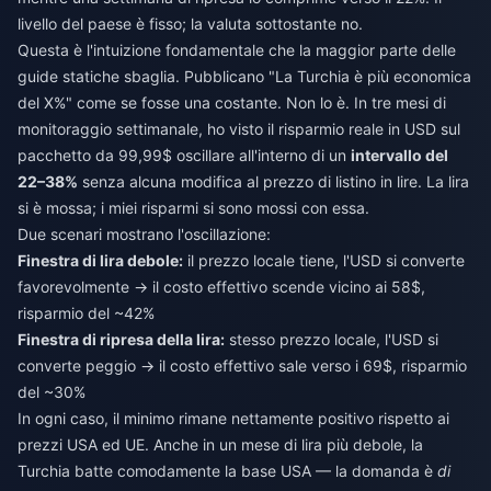
livello del paese è fisso; la valuta sottostante no.
Questa è l'intuizione fondamentale che la maggior parte delle
guide statiche sbaglia. Pubblicano "La Turchia è più economica
del X%" come se fosse una costante. Non lo è. In tre mesi di
monitoraggio settimanale, ho visto il risparmio reale in USD sul
pacchetto da 99,99$ oscillare all'interno di un
intervallo del
22–38%
senza alcuna modifica al prezzo di listino in lire. La lira
si è mossa; i miei risparmi si sono mossi con essa.
Due scenari mostrano l'oscillazione:
Finestra di lira debole:
il prezzo locale tiene, l'USD si converte
favorevolmente → il costo effettivo scende vicino ai 58$,
risparmio del ~42%
Finestra di ripresa della lira:
stesso prezzo locale, l'USD si
converte peggio → il costo effettivo sale verso i 69$, risparmio
del ~30%
In ogni caso, il minimo rimane nettamente positivo rispetto ai
prezzi USA ed UE. Anche in un mese di lira più debole, la
Turchia batte comodamente la base USA — la domanda è
di