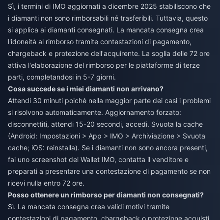
Sì, i termini di IMO aggiornati a dicembre 2025 stabiliscono che
i diamanti non sono rimborsabili né trasferibili. Tuttavia, questo
si applica ai diamanti consegnati. La mancata consegna crea
l'idoneità al rimborso tramite contestazioni di pagamento,
chargeback e protezione dell'acquirente. La soglia delle 72 ore
attiva l'elaborazione del rimborso per le piattaforme di terze
parti, completandosi in 5-7 giorni.
Cosa succede se i miei diamanti non arrivano?
Attendi 30 minuti poiché nella maggior parte dei casi i problemi
si risolvono automaticamente. Aggiornamento forzato:
disconnettiti, attendi 15-20 secondi, accedi. Svuota la cache
(Android: Impostazioni > App > IMO > Archiviazione > Svuota
cache; iOS: reinstalla). Se i diamanti non sono ancora presenti,
fai uno screenshot del Wallet IMO, contatta il venditore e
preparati a presentare una contestazione di pagamento se non
ricevi nulla entro 72 ore.
Posso ottenere un rimborso per diamanti non consegnati?
Sì. La mancata consegna crea validi motivi tramite
contestazioni di pagamento, chargeback o protezione acquisti