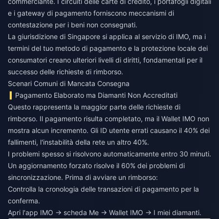
commerciante. I circuiti delle carte di credito, i portafogli digitali
e i gateway di pagamento forniscono meccanismi di
contestazione per i beni non consegnati.
La giurisdizione di Singapore si applica al servizio di IMO, ma i
termini del tuo metodo di pagamento e la protezione locale dei
consumatori creano ulteriori livelli di diritti, fondamentali per il
successo delle richieste di rimborso.
Scenari Comuni di Mancata Consegna
Pagamento Elaborato ma Diamanti Non Accreditati
Questo rappresenta la maggior parte delle richieste di
rimborso. Il pagamento risulta completato, ma il Wallet IMO non
mostra alcun incremento. Gli ID utente errati causano il 40% dei
fallimenti, l'instabilità della rete un altro 40%.
I problemi spesso si risolvono automaticamente entro 30 minuti.
Un aggiornamento forzato risolve il 60% dei problemi di
sincronizzazione. Prima di avviare un rimborso:
Controlla la cronologia delle transazioni di pagamento per la
conferma.
Apri l'app IMO → scheda Me → Wallet IMO → I miei diamanti.