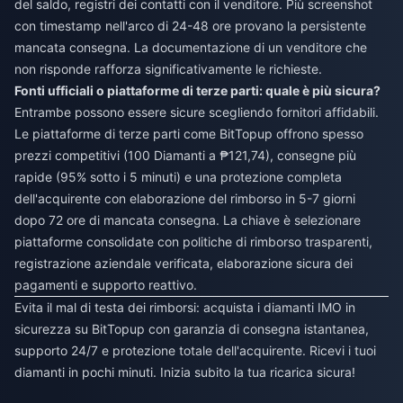
del saldo, registri dei contatti con il venditore. Più screenshot
con timestamp nell'arco di 24-48 ore provano la persistente
mancata consegna. La documentazione di un venditore che
non risponde rafforza significativamente le richieste.
Fonti ufficiali o piattaforme di terze parti: quale è più sicura?
Entrambe possono essere sicure scegliendo fornitori affidabili.
Le piattaforme di terze parti come BitTopup offrono spesso
prezzi competitivi (100 Diamanti a ₱121,74), consegne più
rapide (95% sotto i 5 minuti) e una protezione completa
dell'acquirente con elaborazione del rimborso in 5-7 giorni
dopo 72 ore di mancata consegna. La chiave è selezionare
piattaforme consolidate con politiche di rimborso trasparenti,
registrazione aziendale verificata, elaborazione sicura dei
pagamenti e supporto reattivo.
Evita il mal di testa dei rimborsi: acquista i diamanti IMO in
sicurezza su BitTopup con garanzia di consegna istantanea,
supporto 24/7 e protezione totale dell'acquirente. Ricevi i tuoi
diamanti in pochi minuti. Inizia subito la tua ricarica sicura!