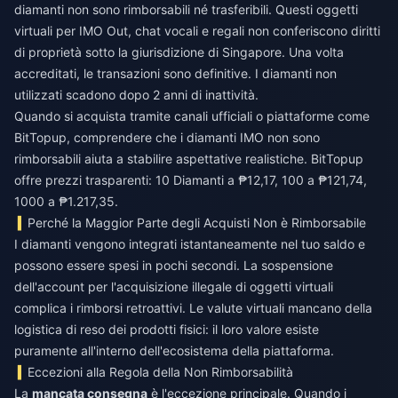
diamanti non sono rimborsabili né trasferibili. Questi oggetti
virtuali per IMO Out, chat vocali e regali non conferiscono diritti
di proprietà sotto la giurisdizione di Singapore. Una volta
accreditati, le transazioni sono definitive. I diamanti non
utilizzati scadono dopo 2 anni di inattività.
Quando si acquista tramite canali ufficiali o piattaforme come
BitTopup, comprendere che i
diamanti IMO non sono
rimborsabili
aiuta a stabilire aspettative realistiche. BitTopup
offre prezzi trasparenti: 10 Diamanti a ₱12,17, 100 a ₱121,74,
1000 a ₱1.217,35.
Perché la Maggior Parte degli Acquisti Non è Rimborsabile
I diamanti vengono integrati istantaneamente nel tuo saldo e
possono essere spesi in pochi secondi. La sospensione
dell'account per l'acquisizione illegale di oggetti virtuali
complica i rimborsi retroattivi. Le valute virtuali mancano della
logistica di reso dei prodotti fisici: il loro valore esiste
puramente all'interno dell'ecosistema della piattaforma.
Eccezioni alla Regola della Non Rimborsabilità
La
mancata consegna
è l'eccezione principale. Quando i