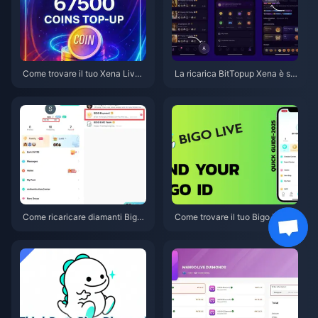
Come trovare il tuo Xena Live I
La ricarica BitTopup Xena è sic
D: la guida completa 2026 per i
ura? Il test onesto del nostro re
ndividuarlo, copiarlo e utilizzarl
dattore nel 2026
o
Come ricaricare diamanti Bigo
Come trovare il tuo Bigo ID: Gui
Live su BitTopup: La guida com
da rapida passo dopo passo (2
pleta 2026
026)