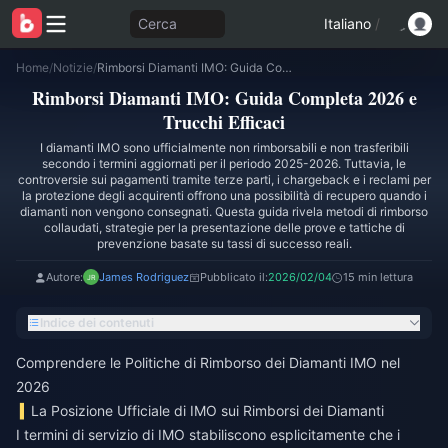
Cerca
Italiano
/
Home
/
Notizie
/
Rimborsi Diamanti IMO: Guida Completa 2026 e Trucchi Efficaci
Rimborsi Diamanti IMO: Guida Completa 2026 e
Trucchi Efficaci
I diamanti IMO sono ufficialmente non rimborsabili e non trasferibili
secondo i termini aggiornati per il periodo 2025-2026. Tuttavia, le
controversie sui pagamenti tramite terze parti, i chargeback e i reclami per
la protezione degli acquirenti offrono una possibilità di recupero quando i
diamanti non vengono consegnati. Questa guida rivela metodi di rimborso
collaudati, strategie per la presentazione delle prove e tattiche di
prevenzione basate su tassi di successo reali.
Autore:
James Rodriguez
Pubblicato il:
2026/02/04
15 min lettura
Indice dei contenuti
Comprendere le Politiche di Rimborso dei Diamanti IMO nel
2026
La Posizione Ufficiale di IMO sui Rimborsi dei Diamanti
I termini di servizio di IMO stabiliscono esplicitamente che i