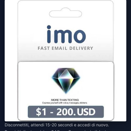
Disconnettiti, attendi 15-20 secondi e accedi di nuovo.