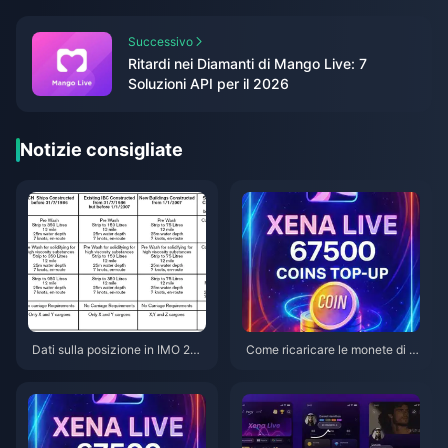
Successivo
Ritardi nei Diamanti di Mango Live: 7
Soluzioni API per il 2026
Notizie consigliate
Dati sulla posizione in IMO 202
Come ricaricare le monete di X
6.7.1: cosa viene tracciato e co
ena Live su BitTopup (Guida 2
me impedirlo
026): Veloce, sicuro e più conv
eniente