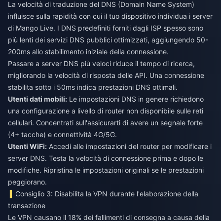
La velocità di traduzione del DNS (Domain Name System)
influisce sulla rapidità con cui il tuo dispositivo individua i server
di Mango Live. I DNS predefiniti forniti dagli ISP spesso sono
più lenti dei servizi DNS pubblici ottimizzati, aggiungendo 50-
200ms allo stabilimento iniziale della connessione.
Passare a server DNS più veloci riduce il tempo di ricerca,
migliorando la velocità di risposta delle API. Una connessione
stabilita sotto i 50ms indica prestazioni DNS ottimali.
Utenti dati mobili:
Le impostazioni DNS in genere richiedono
una configurazione a livello di router non disponibile sulle reti
cellulari. Concentrati sull'assicurarti di avere un segnale forte
(4+ tacche) e connettività 4G/5G.
Utenti WiFi:
Accedi alle impostazioni del router per modificare i
server DNS. Testa la velocità di connessione prima e dopo le
modifiche. Ripristina le impostazioni originali se le prestazioni
peggiorano.
Consiglio 3: Disabilita la VPN durante l'elaborazione della
transazione
Le VPN causano il 18% dei fallimenti di consegna a causa della