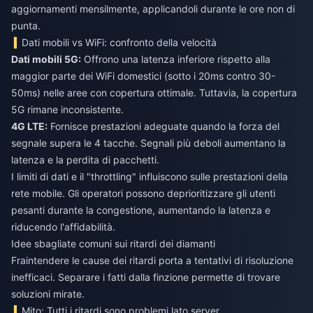
aggiornamenti mensilmente, applicandoli durante le ore non di
punta.
Dati mobili vs WiFi: confronto della velocità
Dati mobili 5G:
Offrono una latenza inferiore rispetto alla
maggior parte dei WiFi domestici (sotto i 20ms contro 30-
50ms) nelle aree con copertura ottimale. Tuttavia, la copertura
5G rimane inconsistente.
4G LTE:
Fornisce prestazioni adeguate quando la forza del
segnale supera le 4 tacche. Segnali più deboli aumentano la
latenza e la perdita di pacchetti.
I limiti di dati e il "throttling" influiscono sulle prestazioni della
rete mobile. Gli operatori possono deprioritizzare gli utenti
pesanti durante la congestione, aumentando la latenza e
riducendo l'affidabilità.
Idee sbagliate comuni sui ritardi dei diamanti
Fraintendere le cause dei ritardi porta a tentativi di risoluzione
inefficaci. Separare i fatti dalla finzione permette di trovare
soluzioni mirate.
Mito: Tutti i ritardi sono problemi lato server