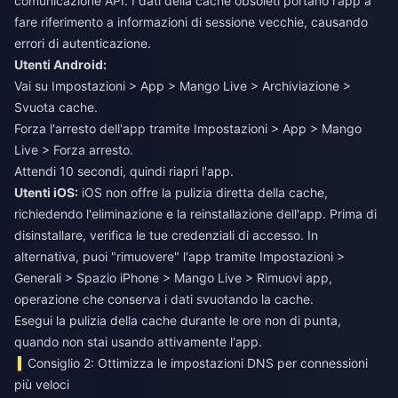
comunicazione API. I dati della cache obsoleti portano l'app a
fare riferimento a informazioni di sessione vecchie, causando
errori di autenticazione.
Utenti Android:
Vai su Impostazioni > App > Mango Live > Archiviazione >
Svuota cache.
Forza l'arresto dell'app tramite Impostazioni > App > Mango
Live > Forza arresto.
Attendi 10 secondi, quindi riapri l'app.
Utenti iOS:
iOS non offre la pulizia diretta della cache,
richiedendo l'eliminazione e la reinstallazione dell'app. Prima di
disinstallare, verifica le tue credenziali di accesso. In
alternativa, puoi "rimuovere" l'app tramite Impostazioni >
Generali > Spazio iPhone > Mango Live > Rimuovi app,
operazione che conserva i dati svuotando la cache.
Esegui la pulizia della cache durante le ore non di punta,
quando non stai usando attivamente l'app.
Consiglio 2: Ottimizza le impostazioni DNS per connessioni
più veloci