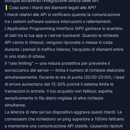
bottiglia attraverso l'integrazione diretta delle API.
Cosa sono i ritardi dei diamanti legati alle API?
I ritardi relativi alle API si verificano quando la comunicazione
tra i sistemi software subisce interruzioni o rallentamenti.
L'Application Programming Interface (API) gestisce lo scambio
di dati tra la tua app e i server backend. Quando le richieste
API vanno in timeout, vengono riprovate o messe in coda
durante i periodi di traffico intenso, l'acquisto di diamanti entra
in uno stato di attesa.
Il "rate limiting" — una misura protettiva per prevenire il
sovraccarico del server — limita il numero di richieste elaborate
simultaneamente. Durante le ore di punta (20:00-23:00), i tassi
di errore aumentano del 15-20% poiché il sistema limita le
transazioni in entrata. Il tuo acquisto non fallisce; aspetta
semplicemente in fila dietro migliaia di altre richieste
simultanee.
La latenza di rete sul tuo dispositivo aggrava questi ritardi. Le
connessioni che richiedono un ping superiore a 100ms faticano
a mantenere una comunicazione API stabile, causando ripetuti