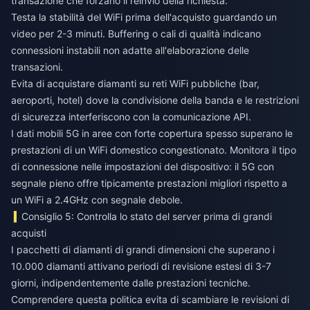
transazione che forzano il reinvio della richiesta.
Testa la stabilità del WiFi prima dell'acquisto guardando un
video per 2-3 minuti. Buffering o cali di qualità indicano
connessioni instabili non adatte all'elaborazione delle
transazioni.
Evita di acquistare diamanti su reti WiFi pubbliche (bar,
aeroporti, hotel) dove la condivisione della banda e le restrizioni
di sicurezza interferiscono con la comunicazione API.
I dati mobili 5G in aree con forte copertura spesso superano le
prestazioni di un WiFi domestico congestionato. Monitora il tipo
di connessione nelle impostazioni del dispositivo: il 5G con
segnale pieno offre tipicamente prestazioni migliori rispetto a
un WiFi a 2.4GHz con segnale debole.
Consiglio 5: Controlla lo stato del server prima di grandi
acquisti
I pacchetti di diamanti di grandi dimensioni che superano i
10.000 diamanti attivano periodi di revisione estesi di 3-7
giorni, indipendentemente dalle prestazioni tecniche.
Comprendere questa politica evita di scambiare le revisioni di