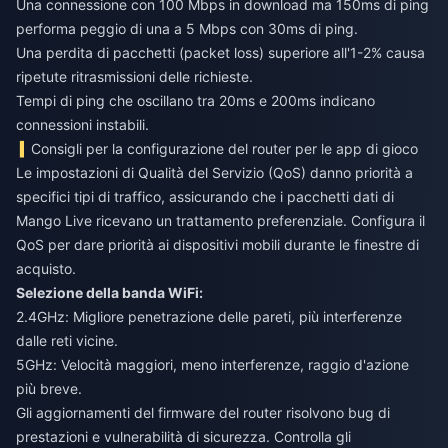
Una connessione con 100 Mbps in download ma 150ms di ping
performa peggio di una a 5 Mbps con 30ms di ping.
Una perdita di pacchetti (packet loss) superiore all'1-2% causa
ripetute ritrasmissioni delle richieste.
Tempi di ping che oscillano tra 20ms e 200ms indicano
connessioni instabili.
Consigli per la configurazione del router per le app di gioco
Le impostazioni di Qualità del Servizio (QoS) danno priorità a
specifici tipi di traffico, assicurando che i pacchetti dati di
Mango Live ricevano un trattamento preferenziale. Configura il
QoS per dare priorità ai dispositivi mobili durante le finestre di
acquisto.
Selezione della banda WiFi:
2.4GHz: Migliore penetrazione delle pareti, più interferenze
dalle reti vicine.
5GHz: Velocità maggiori, meno interferenze, raggio d'azione
più breve.
Gli aggiornamenti del firmware del router risolvono bug di
prestazioni e vulnerabilità di sicurezza. Controlla gli