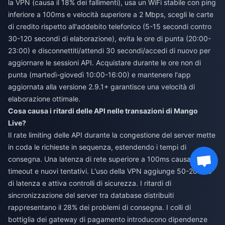
la VPN (causa il 18% dei fallimenti), usa un WiFi stabile con ping
inferiore a 100ms e velocità superiore a 2 Mbps, scegli le carte
di credito rispetto all'addebito telefonico (5-15 secondi contro
30-120 secondi di elaborazione), evita le ore di punta (20:00-
23:00) e disconnettiti/attendi 30 secondi/accedi di nuovo per
aggiornare le sessioni API. Acquistare durante le ore non di
punta (martedì-giovedì 10:00-16:00) e mantenere l'app
aggiornata alla versione 2.9.1+ garantisce una velocità di
elaborazione ottimale.
Cosa causa i ritardi delle API nelle transazioni di Mango
Live?
Il rate limiting delle API durante la congestione del server mette
in coda le richieste in sequenza, estendendo i tempi di
consegna. Una latenza di rete superiore a 100ms causa cicli di
timeout e nuovi tentativi. L'uso della VPN aggiunge 50-200ms
di latenza e attiva controlli di sicurezza. I ritardi di
sincronizzazione del server tra database distribuiti
rappresentano il 28% dei problemi di consegna. I colli di
bottiglia dei gateway di pagamento introducono dipendenze