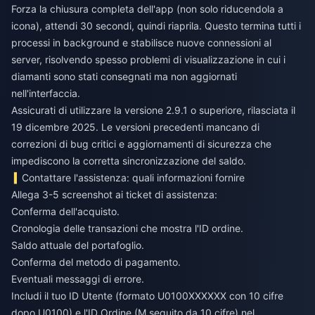
Forza la chiusura completa dell'app (non solo riducendola a
icona), attendi 30 secondi, quindi riaprila. Questo termina tutti i
processi in background e stabilisce nuove connessioni al
server, risolvendo spesso problemi di visualizzazione in cui i
diamanti sono stati consegnati ma non aggiornati
nell'interfaccia.
Assicurati di utilizzare la versione 2.9.1 o superiore, rilasciata il
19 dicembre 2025. Le versioni precedenti mancano di
correzioni di bug critici e aggiornamenti di sicurezza che
impediscono la corretta sincronizzazione del saldo.
Contattare l'assistenza: quali informazioni fornire
Allega 3-5 screenshot ai ticket di assistenza:
Conferma dell'acquisto.
Cronologia delle transazioni che mostra l'ID ordine.
Saldo attuale del portafoglio.
Conferma del metodo di pagamento.
Eventuali messaggi di errore.
Includi il tuo ID Utente (formato U0100XXXXXX con 10 cifre
dopo U0100) e l'ID Ordine (M seguito da 10 cifre) nel