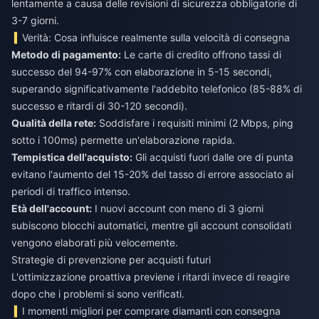
lentamente a causa delle revisioni di sicurezza obbligatorie di
3-7 giorni.
Verità: Cosa influisce realmente sulla velocità di consegna
Metodo di pagamento:
Le carte di credito offrono tassi di
successo del 94-97% con elaborazione in 5-15 secondi,
superando significativamente l'addebito telefonico (85-88% di
successo e ritardi di 30-120 secondi).
Qualità della rete:
Soddisfare i requisiti minimi (2 Mbps, ping
sotto i 100ms) permette un'elaborazione rapida.
Tempistica dell'acquisto:
Gli acquisti fuori dalle ore di punta
evitano l'aumento del 15-20% del tasso di errore associato ai
periodi di traffico intenso.
Età dell'account:
I nuovi account con meno di 3 giorni
subiscono blocchi automatici, mentre gli account consolidati
vengono elaborati più velocemente.
Strategie di prevenzione per acquisti futuri
L'ottimizzazione proattiva previene i ritardi invece di reagire
dopo che i problemi si sono verificati.
I momenti migliori per comprare diamanti con consegna