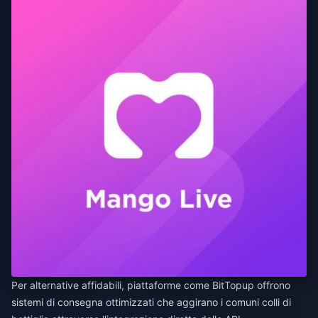
Per alternative affidabili, piattaforme come
BitTopup
offrono
sistemi di consegna ottimizzati che aggirano i comuni colli di