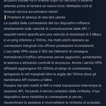
acquisto iniziale va in timeout dopo 30 secondi, il sistema
attende prima di tentare un nuovo invio. Molteplici cicli di
timeout-riprova accumulano ritardi.
Problemi di latenza di rete lato utente
La qualità della connessione del tuo dispositivo influisce
direttamente sulla velocità di comunicazione delle API. I
requisiti minimi specificano una velocità di download di 2 Mbps
e un ping inferiore a 100ms, ma molti utenti operano su
connessioni marginali che offrono prestazioni inconsistenti.
L'uso della VPN causa il 18% dei fallimenti di consegna
instradando il traffico attraverso server aggiuntivi, aumentando
la latenza e attivando controlli di sicurezza. Anche i servizi VPN
affidabili aggiungono 50-200ms ai tempi di connessione,
spingendo le reti marginali oltre la soglia dei 100ms dove gli
handshake API iniziano a fallire.
Passare dai dati mobili al WiFi a metà transazione interrompe la
sessione API, forzando il reinvio completo della richiesta. Il tuo
dispositivo deve ristabilire la connessione al server,
riautenticare la sessione e riconvalidare la richiesta di acquisto.