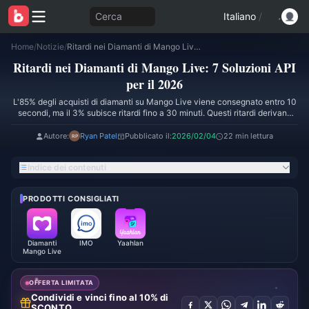
Cerca
Italiano
/
Home
/
Notizie
/
Ritardi nei Diamanti di Mango Live: 7 Soluzioni API per il 2026
Ritardi nei Diamanti di Mango Live: 7 Soluzioni API
per il 2026
L'85% degli acquisti di diamanti su Mango Live viene consegnato entro 10
secondi, ma il 3% subisce ritardi fino a 30 minuti. Questi ritardi derivano
dal rate limiting delle API, dalla congestione dei server durante le ore di
punta (20:00-23:00), dalla latenza di rete e dai colli di bottiglia dei
Autore:
Ryan Patel
Pubblicato il:
2026/02/04
22 min lettura
gateway di pagamento. Questa guida fornisce sette soluzioni tecniche
collaudate per eliminare i tempi di attesa.
Indice dei contenuti
PRODOTTI CONSIGLIATI
Diamanti
IMO
Yaahlan
Mango Live
OFFERTA LIMITATA
Condividi e vinci fino al 10% di
SCONTO