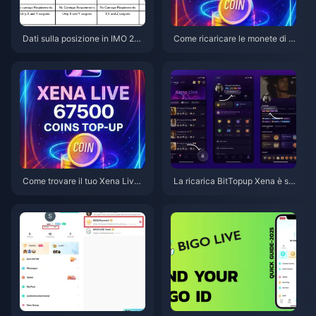
Dati sulla posizione in IMO 202
Come ricaricare le monete di X
6.7.1: cosa viene tracciato e co
ena Live su BitTopup (Guida 2
me impedirlo
026): Veloce, sicuro e più conv
eniente
Come trovare il tuo Xena Live I
La ricarica BitTopup Xena è sic
D: la guida completa 2026 per i
ura? Il test onesto del nostro re
ndividuarlo, copiarlo e utilizzarl
dattore nel 2026
o