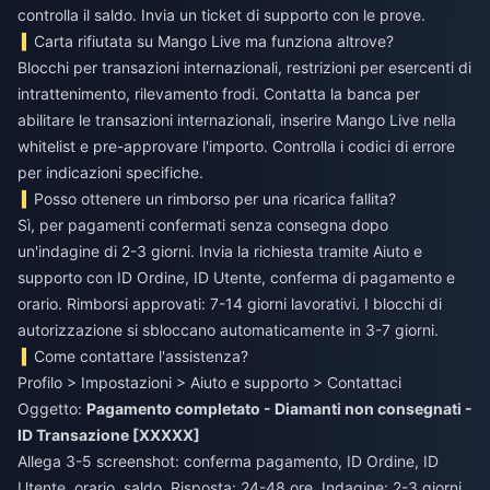
controlla il saldo. Invia un ticket di supporto con le prove.
Carta rifiutata su Mango Live ma funziona altrove?
Blocchi per transazioni internazionali, restrizioni per esercenti di
intrattenimento, rilevamento frodi. Contatta la banca per
abilitare le transazioni internazionali, inserire Mango Live nella
whitelist e pre-approvare l'importo. Controlla i codici di errore
per indicazioni specifiche.
Posso ottenere un rimborso per una ricarica fallita?
Sì, per pagamenti confermati senza consegna dopo
un'indagine di 2-3 giorni. Invia la richiesta tramite Aiuto e
supporto con ID Ordine, ID Utente, conferma di pagamento e
orario. Rimborsi approvati: 7-14 giorni lavorativi. I blocchi di
autorizzazione si sbloccano automaticamente in 3-7 giorni.
Come contattare l'assistenza?
Profilo > Impostazioni > Aiuto e supporto > Contattaci
Oggetto:
Pagamento completato - Diamanti non consegnati -
ID Transazione [XXXXX]
Allega 3-5 screenshot: conferma pagamento, ID Ordine, ID
Utente, orario, saldo. Risposta: 24-48 ore. Indagine: 2-3 giorni