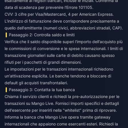
esattamente ai registri bancari, incluse le iniziali. Conferma la
data di scadenza per prevenire l'Errore 101105.
CVV: 3 cifre per Visa/Mastercard, 4 per American Express.
L'indirizzo di fatturazione deve corrispondere precisamente a
quello dell'emittente (numeri civici, abbreviazioni stradali, CAP).
Passaggio 2: Controlla saldo e limiti
Verifica che il saldo disponibile superi l'importo dell'acquisto più
le commissioni di conversione e le spese internazionali. I limiti di
transazione giornalieri sulle carte di debito causano spesso
rifiuti per i pacchetti di grandi dimensioni.
Le impostazioni per le transazioni internazionali richiedono
un'attivazione esplicita. Le banche tendono a bloccare di
default gli acquisti transfrontalieri.
Passaggio 3: Contatta la tua banca
Chiama il servizio clienti e richiedi la pre-autorizzazione per le
transazioni su Mango Live. Fornisci importi specifici e dettagli
dell'esercente per inserirli nella "whitelist" prima di riprovare.
Informa la banca che Mango Live opera tramite gateway
internazionali che appaiono come esercenti esteri. Richiedi la