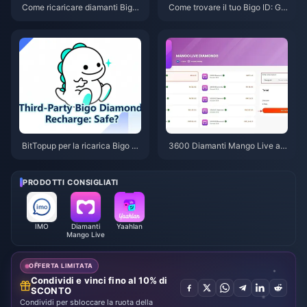
Come ricaricare diamanti Bigo
Come trovare il tuo Bigo ID: Gui
Live su BitTopup: La guida com
da rapida passo dopo passo (2
pleta 2026
026)
BitTopup per la ricarica Bigo è
3600 Diamanti Mango Live a
sicuro? Recensione onesta 20
3,62 RM: l'offerta di giugno 20
26
26 è reale?
PRODOTTI CONSIGLIATI
IMO
Diamanti
Yaahlan
Mango Live
OFFERTA LIMITATA
Condividi e vinci fino al 10% di
SCONTO
Condividi per sbloccare la ruota della