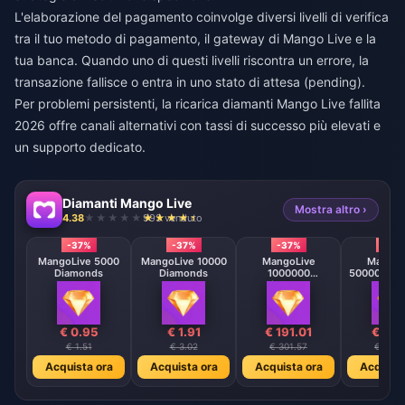
L'elaborazione del pagamento coinvolge diversi livelli di verifica
tra il tuo metodo di pagamento, il gateway di Mango Live e la
tua banca. Quando uno di questi livelli riscontra un errore, la
transazione fallisce o entra in uno stato di attesa (pending).
Per problemi persistenti, la
ricarica diamanti Mango Live fallita
2026
offre canali alternativi con tassi di successo più elevati e
un supporto dedicato.
Diamanti Mango Live
Mostra altro ›
4.38
993 venduto
-37%
-37%
-37%
-37
MangoLive 5000
MangoLive 10000
MangoLive
MangoL
Diamonds
Diamonds
1000000
500000 Di
Diamonds
€ 0.95
€ 1.91
€ 191.01
€ 95.
€ 1.51
€ 3.02
€ 301.57
€ 150.
Acquista ora
Acquista ora
Acquista ora
Acquista