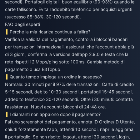
secondi). Portafogli digitali: buon equilibrio (90-93%) quando le
carte falliscono. Evita l'addebito telefonico per acquisti urgenti
(successo 85-88%, 30-120 secondi).
FAQ degli esperti
Perché la mia ricarica continua a fallire?
Verifica la validità del pagamento, controlla i blocchi bancari
per transazioni internazionali, assicurati che l'account abbia più
di 3 giorni, conferma la versione dell'app 2.9.0 e testa che la
rete rispetti i 2 Mbps/ping sotto 100ms. Cambia metodo di
pagamento o usa BitTopup.
Quanto tempo impiega un ordine in sospeso?
Normale: 30 minuti per il 97% delle transazioni. Carte di credito
5-15 secondi, debito 10-30 secondi, portafogli 15-45 secondi,
addebito telefonico 30-120 secondi. Oltre i 30 minuti: contatta
l'assistenza. Nuovi account: blocchi di 24-48 ore.
I diamanti non appaiono dopo il pagamento?
Fai uno screenshot del pagamento, annota ID Ordine/ID Utente,
chiudi forzatamente l'app, attendi 10 secondi, riapri e aggiorna
il portafoglio. Se non risolto: logout, attendi 30 secondi, login,