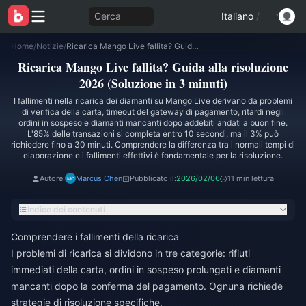
Cerca
Italiano
/
Home
/
Notizie
/
Ricarica Mango Live fallita? Guida alla risoluzione 2026 (Soluzione in 3 minuti)
Ricarica Mango Live fallita? Guida alla risoluzione
2026 (Soluzione in 3 minuti)
I fallimenti nella ricarica dei diamanti su Mango Live derivano da problemi
di verifica della carta, timeout del gateway di pagamento, ritardi negli
ordini in sospeso e diamanti mancanti dopo addebiti andati a buon fine.
L'85% delle transazioni si completa entro 10 secondi, ma il 3% può
richiedere fino a 30 minuti. Comprendere la differenza tra i normali tempi di
elaborazione e i fallimenti effettivi è fondamentale per la risoluzione.
Autore:
Marcus Chen
Pubblicato il:
2026/02/06
11 min lettura
Indice dei contenuti
Comprendere i fallimenti della ricarica
I problemi di ricarica si dividono in tre categorie: rifiuti
immediati della carta, ordini in sospeso prolungati e diamanti
mancanti dopo la conferma del pagamento. Ognuna richiede
strategie di risoluzione specifiche.