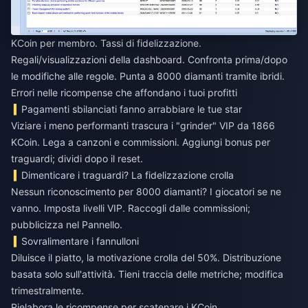
KCoin per membro. Tassi di fidelizzazione.
Regali/visualizzazioni della dashboard. Confronta prima/dopo
le modifiche alle regole. Punta a 8000 diamanti tramite ibridi.
Errori nelle ricompense che affondano i tuoi profitti
Pagamenti sbilanciati fanno arrabbiare le tue star
Viziare i meno performanti trascura i "grinder" VIP da 1866
KCoin. Lega a canzoni e commissioni. Aggiungi bonus per
traguardi; dividi dopo il reset.
Dimenticare i traguardi? La fidelizzazione crolla
Nessun riconoscimento per 8000 diamanti? I giocatori se ne
vanno. Imposta livelli VIP. Raccogli dalle commissioni;
pubblicizza nel Pannello.
Sovralimentare i fannulloni
Diluisce il piatto, la motivazione crolla del 50%. Distribuzione
basata solo sull'attività. Tieni traccia delle metriche; modifica
trimestralmente.
Rielabora le ricompense per scatenare i KCoin