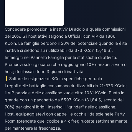
Concedere promozioni a inattivi? Dì addio a quelle commissioni
del 20%. Gli host attivi salgono a Ufficiali con VIP da 1866
KCoin. Le famiglie perdono il 50% del potenziale quando le élite
inattive si siedono su riutilizzabili da 373 KCoin (5,46 $).
Immergiti nel Pannello Famiglia per le statistiche di attività.
Promuovi solo i giocatori che raggiungono 10+ canzoni a vice o
host; declassali dopo 3 giorni di inattività.
Saltare le esigenze di KCoin specifiche per ruolo
I regali delle battaglie consumano riutilizzabili da 21-373 KCoin;
il VIP parziale delle classifiche vuole oltre 1031 KCoin. Punta in
grande con un pacchetto da 5597 KCoin (81,84 $, sconto del
70%) per giochi ibridi. Inserisci i "grinder" nelle classifiche.
Host, equipaggiatevi con cappelli e occhiali da sole nelle Party
Room (prendete quel codice a 4 cifre); ruotate settimanalmente
per mantenere la freschezza.