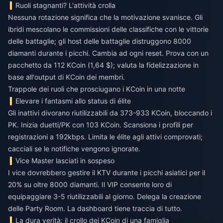
Ruoli stagnanti? L'attività crolla
Nessuna rotazione significa che la motivazione svanisce. Gli
ibridi mescolano le commissioni delle classifiche con le vittorie
delle battaglie; gli host delle battaglie distruggono 8000
diamanti durante i picchi. Cambia ad ogni reset. Prova con un
pacchetto da 112 KCoin (1,64 $); valuta la fidelizzazione in
base all'output di KCoin dei membri.
Trappole dei ruoli che prosciugano i KCoin in una notte
Elevare i fantasmi allo status di élite
Gli inattivi divorano riutilizzabili da 373-933 KCoin, bloccando i
PK. Inizia duetti/PK con 103 KCoin. Scansiona i profili per
registrazioni a 192kbps. Limita le élite agli attivi comprovati;
cacciali se le notifiche vengono ignorate.
Vice Master lasciati in sospeso
I vice dovrebbero gestire il KTV durante i picchi asiatici per il
20% su oltre 8000 diamanti. Il VIP consente loro di
equipaggiare 3-5 riutilizzabili al giorno. Delega la creazione
delle Party Room. La dashboard tiene traccia di tutto.
La dura verità: il crollo dei KCoin di una famiglia