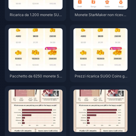
Ricarica da 1.200 monete SUG
Monete StarMaker non ricevut
O a 0,75 $ prezzo rivenditore
e dopo il pagamento? Guida all
(Verifica prezzi giugno 2026)
a risoluzione e al recupero di gi
ugno 2026
Pacchetto da 6250 monete SU
Prezzi ricarica SUGO Coins giu
GO a 3,77 $ presso rivenditori:
gno 2026: i rivenditori sono da
ne vale la pena? (Giugno 2026)
vvero più convenienti dei cana
li ufficiali?