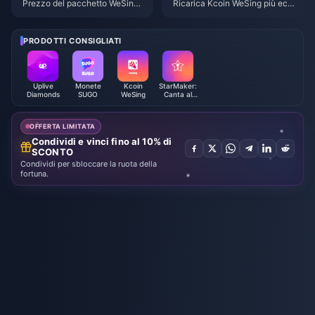
Prezzo del pacchetto WeSing
Ricarica Kcoin WeSing più eco
da 5597 Kcoin dopo l'aumento
nomica dopo l'aumento dei pre
del 5,5%: Analisi dettagliata del
zzi del 5,5% nel 2026: calcoli r
la v8.2 (2026)
eali, canali testati e verdetto
PRODOTTI CONSIGLIATI
Uplive
Monete
Kcoin
StarMaker:
Diamonds
SUGO
WeSing
Canta al
Karaoke con
le Monete
OFFERTA LIMITATA
Condividi e vinci fino al 10% di
SCONTO
Condividi per sbloccare la ruota della
fortuna.