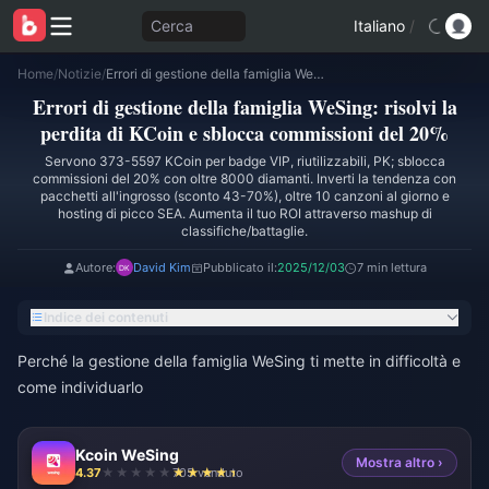
Cerca
Italiano
/
Home
/
Notizie
/
Errori di gestione della famiglia WeSing: risolvi la perdita di KCoin e sblocca commissioni del 20%
Errori di gestione della famiglia WeSing: risolvi la
perdita di KCoin e sblocca commissioni del 20%
Servono 373-5597 KCoin per badge VIP, riutilizzabili, PK; sblocca
commissioni del 20% con oltre 8000 diamanti. Inverti la tendenza con
pacchetti all'ingrosso (sconto 43-70%), oltre 10 canzoni al giorno e
hosting di picco SEA. Aumenta il tuo ROI attraverso mashup di
classifiche/battaglie.
Autore:
David Kim
Pubblicato il:
2025/12/03
7 min lettura
Indice dei contenuti
Perché la gestione della famiglia WeSing ti mette in difficoltà e
come individuarlo
Kcoin WeSing
Mostra altro ›
4.37
705 venduto