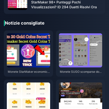
StarMaker 98+ Punteggi Pochi
Visualizzazioni? ID 294 Duetti Risolvi Ora
Notizie consigliate
Monete StarMaker economich
Monete SUGO scomparse dop
e per le audizioni di Supernova
o la ricarica? Risolvi il problem
X 2026 (Sconto del 12-23%)
a ed evita i ban nel 2026