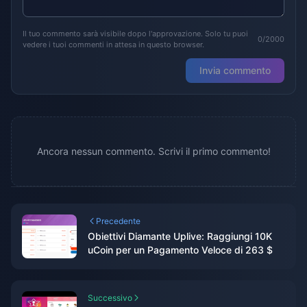
Il tuo commento sarà visibile dopo l'approvazione. Solo tu puoi
0/2000
vedere i tuoi commenti in attesa in questo browser.
Invia commento
Ancora nessun commento. Scrivi il primo commento!
Precedente
Obiettivi Diamante Uplive: Raggiungi 10K
uCoin per un Pagamento Veloce di 263 $
Successivo