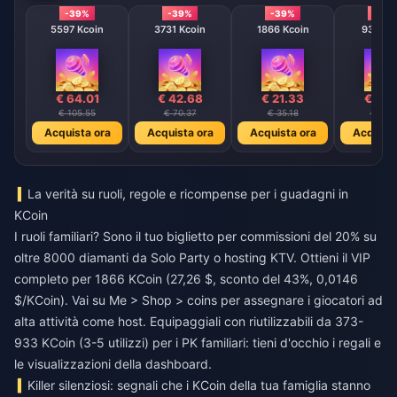
-39%
-39%
-39%
-39
5597 Kcoin
3731 Kcoin
1866 Kcoin
933 Kc
€ 64.01
€ 42.68
€ 21.33
€ 10.
€ 105.55
€ 70.37
€ 35.18
€ 17.6
Acquista ora
Acquista ora
Acquista ora
Acquista
La verità su ruoli, regole e ricompense per i guadagni in
KCoin
I ruoli familiari? Sono il tuo biglietto per commissioni del 20% su
oltre 8000 diamanti da Solo Party o hosting KTV. Ottieni il VIP
completo per 1866 KCoin (27,26 $, sconto del 43%, 0,0146
$/KCoin). Vai su Me > Shop > coins per assegnare i giocatori ad
alta attività come host. Equipaggiali con riutilizzabili da 373-
933 KCoin (3-5 utilizzi) per i PK familiari: tieni d'occhio i regali e
le visualizzazioni della dashboard.
Killer silenziosi: segnali che i KCoin della tua famiglia stanno