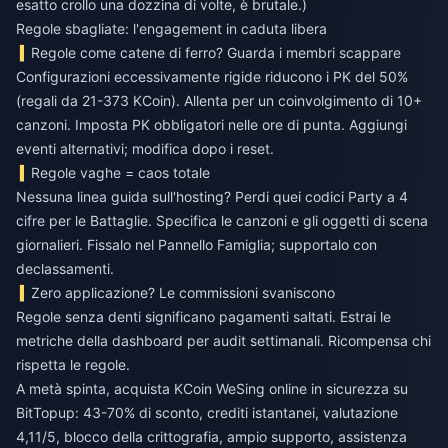
esatto crollo una dozzina di volte, è brutale.)
Regole sbagliate: l'engagement in caduta libera
Regole come catene di ferro? Guarda i membri scappare
Configurazioni eccessivamente rigide riducono i PK del 50%
(regali da 21-373 KCoin). Allenta per un coinvolgimento di 10+
canzoni. Imposta PK obbligatori nelle ore di punta. Aggiungi
eventi alternativi; modifica dopo i reset.
Regole vaghe = caos totale
Nessuna linea guida sull'hosting? Perdi quei codici Party a 4
cifre per le Battaglie. Specifica le canzoni e gli oggetti di scena
giornalieri. Fissalo nel Pannello Famiglia; supportalo con
declassamenti.
Zero applicazione? Le commissioni svaniscono
Regole senza denti significano pagamenti saltati. Estrai le
metriche della dashboard per audit settimanali. Ricompensa chi
rispetta le regole.
A metà spinta,
acquista KCoin WeSing online in sicurezza
su
BitTopup: 43-70% di sconto, crediti istantanei, valutazione
4,11/5, blocco della crittografia, ampio supporto, assistenza