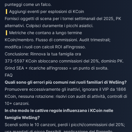
punteggi come un falco.
Aggiungi eventi per esplosioni di KCoin
Fornisci oggetti di scena per i tornei settimanali del 2025, PK
alternativi. Colpisci duramente i picchi asiatici.
Metriche che contano a lungo termine
KCoin/membro. Flusso di commissioni. Audit trimestrali;
modifica i ruoli con calcoli ROI all'ingrosso.
Conclusione: Rinnova la tua famiglia ora
373-5597 KCoin sbloccano commissioni del 20%, dominio PK.
Grind SEA + ricariche all'ingrosso = un punto di svolta.
FAQ
Quali sono gli errori più comuni nei ruoli familiari di WeSing?
Promuovere eccessivamente gli inattivi, ignorare il VIP da 1866
KCoin, nessuna rotazione: risolvi con audit di attività, controlli di
10+ canzoni.
In che modo le cattive regole influenzano i KCoin nelle
famiglie WeSing?
Scendi sotto le 10 canzoni, perdi i picchi/commissioni del 20%;
usa mandati di picco flessibili, applicazione del Pannello.