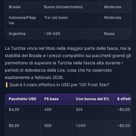
Brasile
Buono (iniziale/medio)
Moderata
Indonesia/Filipp
Tra i più bassi
Moderata
ine
Argentina
~35–42%
Bassa
La Turchia vince nel titolo nella maggior parte delle fasce, ma la
stabilità del Brasile e i prezzi competitivi sui pacchetti grandi gli
permettono di superare la Turchia nella fascia alta durante i
periodi di debolezza della Lira, cosa che ho osservato
esattamente a febbraio 2026.
Qual è il costo effettivo in USD per 100 Frost Star?
Pacchetto USD
FS base
Con bonus del 5%
$ effettiv
$4,99
499
524
~$0,95
$9,99
999
1.049
~$0,95