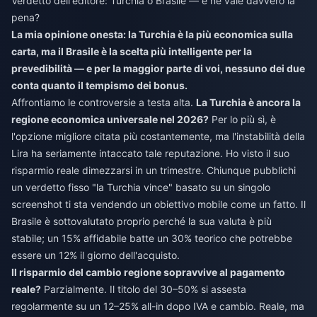
Verdetto dell'editore: Turchia o Brasile — e ne vale davvero la
pena?
La mia opinione onesta: la Turchia è la più economica sulla
carta, ma il Brasile è la scelta più intelligente per la
prevedibilità — e per la maggior parte di voi, nessuno dei due
conta quanto il tempismo dei bonus.
Affrontiamo le controversie a testa alta.
La Turchia è ancora la
regione economica universale nel 2026?
Per lo più sì, è
l'opzione migliore citata più costantemente, ma l'instabilità della
Lira ha seriamente intaccato tale reputazione. Ho visto il suo
risparmio reale dimezzarsi in un trimestre. Chiunque pubblichi
un verdetto fisso "la Turchia vince" basato su un singolo
screenshot ti sta vendendo un obiettivo mobile come un fatto. Il
Brasile è sottovalutato proprio perché la sua valuta è più
stabile; un 15% affidabile batte un 30% teorico che potrebbe
essere un 12% il giorno dell'acquisto.
Il risparmio del cambio regione sopravvive al pagamento
reale?
Parzialmente. Il titolo del 30–50% si assesta
regolarmente su un 12–25% all-in dopo IVA e cambio. Reale, ma