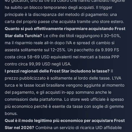
40 giocatori, uno su tre tra coloro che hanno cambiato regione
ha subito un blocco temporaneo degli acquisti. Il trigger
principale è la discrepanza del metodo di pagamento: una
carta del proprio paese che acquista tramite uno store estero.
Quanto si può effettivamente risparmiare acquistando Frost
Star dalla Turchia?
Le cifre dei titoli raggiungono il 30–50%,
ma il risparmio reale all-in dopo IVA e spread di cambio si
assesta solitamente sul 12–25%. Un pacchetto da 9.999 FS
costa circa 58–69 USD equivalenti nei mercati a bassa PPP
contro circa 99,99 USD negli USA.
I prezzi regionali delle Frost Star includono le tasse?
Il
prezzo pubblicizzato è solitamente al lordo delle tasse. L'IVA
turca e le tasse locali brasiliane vengono aggiunte al momento
del pagamento, e gli acquisti in-app sommano anche le
commissioni della piattaforma. Lo store web ufficiale è spesso
più economico perché è esente da tasse con soglie di gemme
bonus.
Qual è il modo legittimo più economico per acquistare Frost
Star nel 2026?
Combina un servizio di ricarica UID affidabile