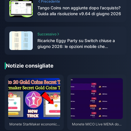
Precedente
Tango Coins non aggiunte dopo l'acquisto?
Guida alla risoluzione v9.64 di giugno 2026
Successivo
Ricariche Eggy Party su Switch chiuse a
giugno 2026: le opzioni mobile che
funzionano davvero
Notizie consigliate
Monete StarMaker economich
Monete MICO Live MENA dopo
e per le audizioni di Supernova
la v5.2: Le offerte più economi