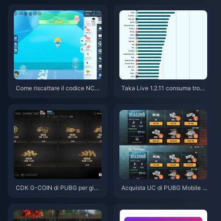
X 2026 (Sconto del 12-23%)
che del 2026
Come riscattare il codice NCR
Taka Live 1.2.11 consuma tropp
CKYT8EF per monete Eggy gra
a batteria dopo l'aggiornament
tuite (ago 2026)
o di luglio 2026? Cause e soluz
ioni
CDK G-COIN di PUBG per giug
Acquista UC di PUBG Mobile a
no 2026: la doppia promo da 9
basso prezzo per la collaborazi
1,43 $ conviene davvero?
one con Naruto Shippuden (lug
lio 2026): costi, i migliori pacch
etti e ricariche sicure