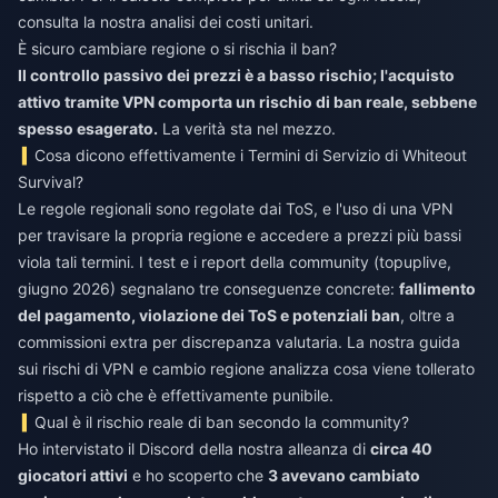
consulta la nostra analisi dei costi unitari.
È sicuro cambiare regione o si rischia il ban?
Il controllo passivo dei prezzi è a basso rischio; l'acquisto
attivo tramite VPN comporta un rischio di ban reale, sebbene
spesso esagerato.
La verità sta nel mezzo.
Cosa dicono effettivamente i Termini di Servizio di Whiteout
Survival?
Le regole regionali sono regolate dai ToS, e l'uso di una VPN
per travisare la propria regione e accedere a prezzi più bassi
viola tali termini. I test e i report della community (topuplive,
giugno 2026) segnalano tre conseguenze concrete:
fallimento
del pagamento, violazione dei ToS e potenziali ban
, oltre a
commissioni extra per discrepanza valutaria. La nostra guida
sui rischi di VPN e cambio regione analizza cosa viene tollerato
rispetto a ciò che è effettivamente punibile.
Qual è il rischio reale di ban secondo la community?
Ho intervistato il Discord della nostra alleanza di
circa 40
giocatori attivi
e ho scoperto che
3 avevano cambiato