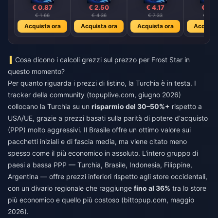
€ 0.87
€ 2.50
€ 4.17
€ 8.
€ 1.66
€ 4.36
€ 7.33
€ 14.6
Acquista ora
Acquista ora
Acquista ora
Acquista
Cosa dicono i calcoli grezzi sul prezzo per Frost Star in
questo momento?
Per quanto riguarda i prezzi di listino, la Turchia è in testa. I
tracker della community (topuplive.com, giugno 2026)
collocano la Turchia su un
risparmio del 30–50%+
rispetto a
USA/UE, grazie a prezzi basati sulla parità di potere d'acquisto
(PPP) molto aggressivi. Il Brasile offre un ottimo valore sui
pacchetti iniziali e di fascia media, ma viene citato meno
spesso come il più economico in assoluto. L'intero gruppo di
paesi a bassa PPP — Turchia, Brasile, Indonesia, Filippine,
Argentina — offre prezzi inferiori rispetto agli store occidentali,
con un divario regionale che raggiunge
fino al 36%
tra lo store
più economico e quello più costoso (bittopup.com, maggio
2026).