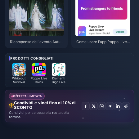
Ricompense dell'evento Autun
Come usare l'app Poppo Live:
no tra i monti di Where Winds
Guida completa per principianti
Meet - Luglio 2026: Elenco co
| Luglio 2026
mpleto, valuta e priorità
PRODOTTI CONSIGLIATI
Whiteout
Poppo Live
Diamanti
Survival
Coins
Bigo Live
OFFERTA LIMITATA
Condividi e vinci fino al 10% di
SCONTO
Condividi per sbloccare la ruota della
fortuna.