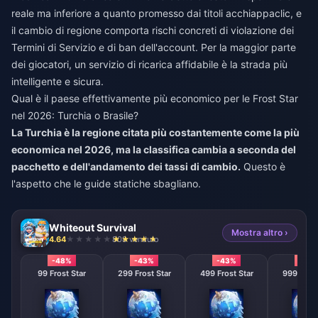
reale ma inferiore a quanto promesso dai titoli acchiappaclic, e
il cambio di regione comporta rischi concreti di violazione dei
Termini di Servizio e di ban dell'account. Per la maggior parte
dei giocatori, un servizio di ricarica affidabile è la strada più
intelligente e sicura.
Qual è il paese effettivamente più economico per le Frost Star
nel 2026: Turchia o Brasile?
La Turchia è la regione citata più costantemente come la più
economica nel 2026, ma la classifica cambia a seconda del
pacchetto e dell'andamento dei tassi di cambio.
Questo è
l'aspetto che le guide statiche sbagliano.
Whiteout Survival
Mostra altro ›
4.64
808 venduto
-48%
-43%
-43%
-43
99 Frost Star
299 Frost Star
499 Frost Star
999 Frost