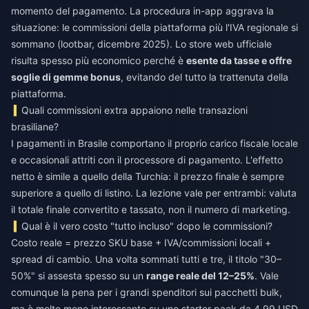
momento del pagamento. La procedura in-app aggrava la
situazione: le commissioni della piattaforma più l'IVA regionale si
sommano (lootbar, dicembre 2025). Lo store web ufficiale
risulta spesso più economico perché è
esente da tasse e offre
soglie di gemme bonus
, evitando del tutto la trattenuta della
piattaforma.
Quali commissioni extra appaiono nelle transazioni
brasiliane?
I pagamenti in Brasile comportano il proprio carico fiscale locale
e occasionali attriti con il processore di pagamento. L'effetto
netto è simile a quello della Turchia: il prezzo finale è sempre
superiore a quello di listino. La lezione vale per entrambi: valuta
il totale finale convertito e tassato, non il numero di marketing.
Qual è il vero costo "tutto incluso" dopo le commissioni?
Costo reale = prezzo SKU base + IVA/commissioni locali +
spread di cambio. Una volta sommati tutti e tre, il titolo "30–
50%" si assesta spesso su un
range reale del 12–25%
. Vale
comunque la pena per i grandi spenditori sui pacchetti bulk,
ma è molto meno interessante su uno starter pack da 4,99 USD