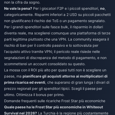
non la cifra da sogno.
Ne vale la pena?
Per i giocatori F2P e i piccoli spenditori,
no
,
categoricamente. Risparmi inferiori a 2 USD su piccoli pacchetti
non giustificano il rischio dei ToS o un pagamento segnalato.
Per i grandi spenditori sulle fasce bulk, il risparmio in dollari
diventa reale, ma sceglierei comunque una piattaforma di terze
parti legittima piuttosto che una VPN. La community esagera il
rischio di ban per il controllo passivo e lo sottovaluta per
l'acquisto attivo tramite VPN; il pericolo reale risiede nelle
segnalazioni di discrepanza del metodo di pagamento, e non
scommetterei un account consolidato su questo.
La mossa con il ROI più alto per quasi tutti non è scegliere un
paese, ma
pianificare gli acquisti attorno ai moltiplicatori di
prima ricarica ed eventi
, che superano di gran lunga i divari di
prezzo regionali per gli spenditori tipici. Scegli il paese per
ultimo. Ottimizza il bonus per primo.
Domande frequenti sulle ricariche Frost Star più economiche
Quale paese ha le Frost Star più economiche in Whiteout
Survival nel 2026?
La Turchia è la regione più costantemente