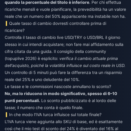
quando la percentuale del titolo è inferiore
. Per chi effettua
ricariche mensili e vuole pianificare, la prevedibilità ha un valore
reale che un numero del 50% appariscente ma instabile non ha.
Quale tasso di cambio dovresti controllare prima di
ricaricare?
Controlla il tasso di cambio live USD/TRY o USD/BRL il giorno
stesso in cui intendi acquistare; non fare mai affidamento sulla
cifra citata da una guida. Il consiglio della community
(topuplive 2026) è esplicito:
verifica il cambio attuale prima
dell'acquisto, poiché la volatilità influisce sul costo reale in USD.
Un controllo di 5 minuti può fare la differenza tra un risparmio
reale del 25% e uno deludente del 10%.
Le tasse e le commissioni nascoste annullano lo sconto?
No, ma lo riducono in modo significativo, spesso di 6–10
punti percentuali.
Lo sconto pubblicizzato è al lordo delle
tasse; il numero che conta è quello finale.
In che modo l'IVA turca influisce sul totale finale?
L'IVA turca viene aggiunta allo SKU di base, ed è esattamente
così che il mio test di sconto del 24% è diventato del 16% al