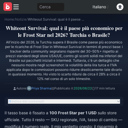
Cerca
Italiano
/
Home
/
Notizie
/
Whiteout Survival: qual è il paese più economico per le Frost Star nel 2026? Turchia o Brasile?
Whiteout Survival: qual è il paese più economico per
le Frost Star nel 2026? Turchia o Brasile?
All'inizio del 2026, la Turchia supera il Brasile come paese più economico
per le ricariche di Frost Star in Whiteout Survival in termini di prezzi base: i
tracker della community segnalano risparmi del 30–50%+ rispetto ai
prezzi standard degli store USA/UE, contro gli sconti solidi ma inferiori del
Brasile sui pacchetti iniziali e intermedi. Tuttavia, c'è un dettaglio che
nessuno mostra negli screenshot: la volatilità della lira turca e l'IVA
applicata dopo le commissioni possono ridurre drasticamente tale divario
in qualsiasi momento. Ho visto lo scarto ridursi da circa il 28% a circa il
12% nel corso di un solo trimestre.
Autore:
Priya Sharma
Pubblicato il:
2026/06/22
17 min lettura
Indice dei contenuti
Il tasso base è fissato a
100 Frost Star per 1 USD
sullo store
ufficiale. Tutto il resto — SKU regionale, IVA, tasso di cambio —
modifica il numero reale. Il mio verdetto onesto: il risparmio è