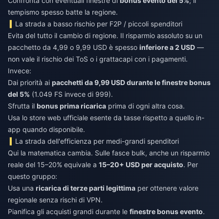
Confronta con eventuali finestre di
bonus evento del 5%
; il
tempismo spesso batte la regione.
La strada a basso rischio per F2P / piccoli spenditori
Evita del tutto il cambio di regione. Il risparmio assoluto su un
pacchetto da 4,99 o 9,99 USD è spesso
inferiore a 2 USD
—
non vale il rischio dei ToS o i grattacapi con i pagamenti.
Invece:
Dai priorità ai
pacchetti da 9,99 USD durante le finestre bonus
del 5%
(1.049 FS invece di 999).
Sfrutta il
bonus prima ricarica
prima di ogni altra cosa.
Usa lo store web ufficiale esente da tasse rispetto a quello in-
app quando disponibile.
La strada dell'efficienza per medi-grandi spenditori
Qui la matematica cambia. Sulle fasce bulk, anche un risparmio
reale del 15–20% equivale a
15–20+ USD per acquisto
. Per
questo gruppo:
Usa una
ricarica di terze parti legittima
per ottenere valore
regionale senza rischi di VPN.
Pianifica gli acquisti grandi durante le
finestre bonus evento
.