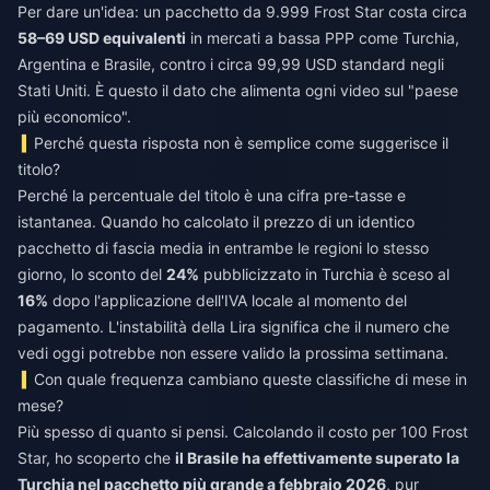
Per dare un'idea: un pacchetto da 9.999 Frost Star costa circa
58–69 USD equivalenti
in mercati a bassa PPP come Turchia,
Argentina e Brasile, contro i circa 99,99 USD standard negli
Stati Uniti. È questo il dato che alimenta ogni video sul "paese
più economico".
Perché questa risposta non è semplice come suggerisce il
titolo?
Perché la percentuale del titolo è una cifra pre-tasse e
istantanea. Quando ho calcolato il prezzo di un identico
pacchetto di fascia media in entrambe le regioni lo stesso
giorno, lo sconto del
24%
pubblicizzato in Turchia è sceso al
16%
dopo l'applicazione dell'IVA locale al momento del
pagamento. L'instabilità della Lira significa che il numero che
vedi oggi potrebbe non essere valido la prossima settimana.
Con quale frequenza cambiano queste classifiche di mese in
mese?
Più spesso di quanto si pensi. Calcolando il costo per 100 Frost
Star, ho scoperto che
il Brasile ha effettivamente superato la
Turchia nel pacchetto più grande a febbraio 2026
, pur