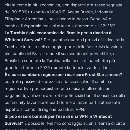
citata come la più economica, con risparmi pre-tasse segnalati
del 30–50%+ rispetto a USA/UE. Anche Brasile, Indonesia,
Filippine e Argentina si posizionano in basso. Dopo IVA e
cambio, il risparmio reale si attesta solitamente sul 12–25%.
La Turchia è più economica del Brasile per la ricarica di
Whiteout Survival?
Per quanto riguarda i prezzi di listino, sì: la
Turchia è in testa nella maggior parte delle fasce. Ma la valuta
più stabile del Brasile rende il suo sconto più prevedibile, e il
Brasile ha superato la Turchia nella fascia di pacchetto più
grande a febbraio 2026 durante la debolezza della Lira.
È sicuro cambiare regione per ricaricare Frost Star a meno?
Il
controllo passivo dei prezzi è a basso rischio. Il cambio di
regione attivo per acquistare può causare fallimenti nei
pagamenti, violazioni dei ToS e potenziali ban. Il consenso della
community favorisce le piattaforme di terze parti autorizzate
rispetto ai cambi di regione basati su VPN.
Si può essere bannati per l'uso di una VPN in Whiteout
Survival?
È possibile. Nel mio sondaggio su un'alleanza di circa