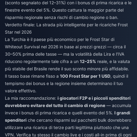
(sconto segnalato del 12–31%) con i bonus di prima ricarica e le
finestre evento del 5%. Questo cattura la maggior parte del
risparmio regionale senza rischi di cambio regione o ban.
Verdetto finale: La strada più intelligente per le ricariche Frost
Star nel 2026
La Turchia è il paese più economico per le Frost Star di
Whiteout Survival nel 2026 in base ai prezzi grezzi — circa il
30–50% prima delle tasse — ma la volatilità della Lira e l'IVA
riducono regolarmente tale cifra a un
12–25%
reale, e la valuta
più stabile del Brasile rende il suo sconto minore più affidabile.
Il tasso base rimane fisso a
100 Frost Star per 1 USD
, quindi il
tempismo dei bonus e la regione insieme determinano il tuo
valore effettivo.
La mia raccomandazione:
i giocatori F2P e i piccoli spenditori
dovrebbero evitare del tutto il cambio di regione
— accumula
invece i bonus di prima ricarica e quelli evento del 5%.
I grandi
spenditori
che cercano risparmi sui pacchetti bulk dovrebbero
utilizzare una ricarica di terze parti legittima piuttosto che una
VPN. Verifica tu stesso il cambio live e i costi all-in prima di ogni