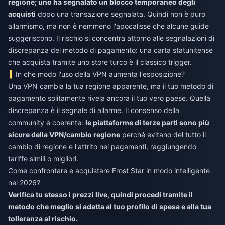
regione; uno ha segnalato un blocco temporaneo degli
acquisti
dopo una transazione segnalata. Quindi non è puro
allarmismo, ma non è nemmeno l'apocalisse che alcune guide
suggeriscono. Il rischio si concentra attorno alle segnalazioni di
discrepanza del metodo di pagamento: una carta statunitense
che acquista tramite uno store turco è il classico trigger.
In che modo l'uso della VPN aumenta l'esposizione?
Una VPN cambia la tua regione apparente, ma il tuo metodo di
pagamento solitamente rivela ancora il tuo vero paese. Quella
discrepanza è il segnale di allarme. Il consenso della
community è coerente:
le piattaforme di terze parti sono più
sicure della VPN/cambio regione
perché evitano del tutto il
cambio di regione e l'attrito nei pagamenti, raggiungendo
tariffe simili o migliori.
Come confrontare e acquistare Frost Star in modo intelligente
nel 2026?
Verifica tu stesso i prezzi live, quindi procedi tramite il
metodo che meglio si adatta al tuo profilo di spesa e alla tua
tolleranza al rischio.