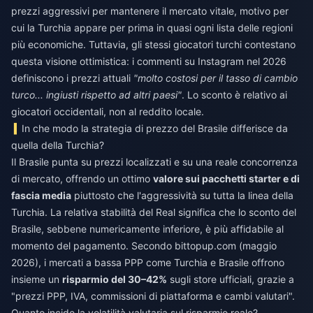
prezzi aggressivi per mantenere il mercato vitale, motivo per
cui la Turchia appare per prima in quasi ogni lista delle regioni
più economiche. Tuttavia, gli stessi giocatori turchi contestano
questa visione ottimistica: i commenti su Instagram nel 2026
definiscono i prezzi attuali
"molto costosi per il tasso di cambio
turco... ingiusti rispetto ad altri paesi"
. Lo sconto è relativo ai
giocatori occidentali, non al reddito locale.
In che modo la strategia di prezzo del Brasile differisce da
quella della Turchia?
Il Brasile punta su prezzi localizzati e su una reale concorrenza
di mercato, offrendo un ottimo
valore sui pacchetti starter e di
fascia media
piuttosto che l'aggressività su tutta la linea della
Turchia. La relativa stabilità del Real significa che lo sconto del
Brasile, sebbene numericamente inferiore, è più affidabile al
momento del pagamento. Secondo bittopup.com (maggio
2026), i mercati a bassa PPP come Turchia e Brasile offrono
insieme un
risparmio del 30–42%
sugli store ufficiali, grazie a
"prezzi PPP, IVA, commissioni di piattaforma e cambi valutari".
Quanto incide la volatilità valutaria sul risparmio reale?