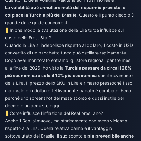
La volatilità può annullare metà del risparmio previsto, e
colpisce la Turchia più del Brasile.
Questo è il punto cieco più
grande delle guide concorrenti.
In che modo la svalutazione della Lira turca influisce sul
costo delle Frost Star?
Quando la Lira si indebolisce rispetto al dollaro, il costo in USD
convertito di un pacchetto turco può oscillare rapidamente.
Dopo aver monitorato entrambi gli store regionali per tre mesi
alla fine del 2026, ho visto la
Turchia passare da circa il 28%
più economica a solo il 12% più economica
con il movimento
della Lira. Il prezzo dello SKU in Lira è rimasto pressoché fisso,
ma il valore in dollari effettivamente pagato è cambiato. Ecco
perché uno screenshot del mese scorso è quasi inutile per
decidere un acquisto oggi.
Come influisce l'inflazione del Real brasiliano?
Anche il Real si muove, ma storicamente con meno violenza
rispetto alla Lira. Quella relativa calma è il vantaggio
sottovalutato del Brasile: il suo sconto è
più prevedibile anche