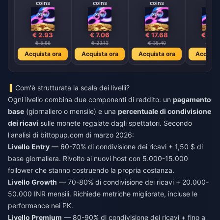
coins
coins
coins
coin
€ 2.93
€ 7.06
€ 17.68
€ 35.
€ 5.86
€ 23.13
€ 35.40
€ 71.1
Acquista ora
Acquista ora
Acquista ora
Acquista
Com'è strutturata la scala dei livelli?
Ogni livello combina due componenti di reddito: un
pagamento
base
(giornaliero o mensile) e una
percentuale di condivisione
dei ricavi
sulle monete regalate dagli spettatori. Secondo
l'analisi di bittopup.com di marzo 2026:
Livello Entry
— 60-70% di condivisione dei ricavi + 1,50 $ di
base giornaliera. Rivolto ai nuovi host con 5.000-15.000
follower che stanno costruendo la propria costanza.
Livello Growth
— 70-80% di condivisione dei ricavi + 20.000-
50.000 INR mensili. Richiede metriche migliorate, incluse le
performance nei PK.
Livello Premium
— 80-90% di condivisione dei ricavi + fino a