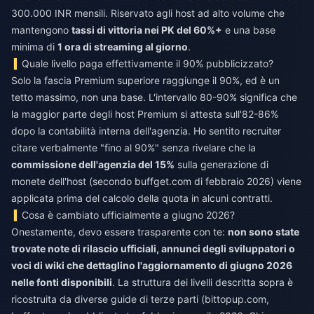
300.000 INR mensili. Riservato agli host ad alto volume che
mantengono
tassi di vittoria nei PK del 60%+
e una base
minima di
1 ora di streaming al giorno
.
Quale livello paga effettivamente il 90% pubblicizzato?
Solo la fascia Premium superiore raggiunge il 90%, ed è un
tetto massimo, non una base. L'intervallo 80-90% significa che
la maggior parte degli host Premium si attesta sull'82-86%
dopo la contabilità interna dell'agenzia. Ho sentito recruiter
citare verbalmente "fino al 90%" senza rivelare che la
commissione dell'agenzia del 15%
sulla generazione di
monete dell'host (secondo buffget.com di febbraio 2026) viene
applicata prima del calcolo della quota in alcuni contratti.
Cosa è cambiato ufficialmente a giugno 2026?
Onestamente, devo essere trasparente con te:
non sono state
trovate note di rilascio ufficiali, annunci degli sviluppatori o
voci di wiki che dettaglino l'aggiornamento di giugno 2026
nelle fonti disponibili
. La struttura dei livelli descritta sopra è
ricostruita da diverse guide di terze parti (bittopup.com,