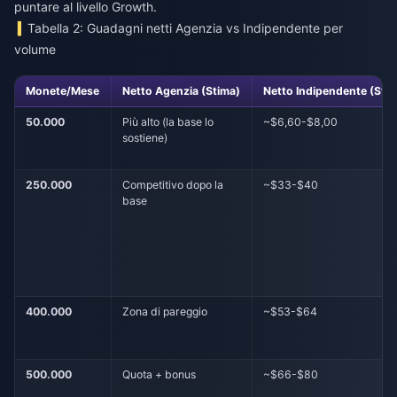
puntare al livello Growth.
Tabella 2: Guadagni netti Agenzia vs Indipendente per
volume
Monete/Mese
Netto Agenzia (Stima)
Netto Indipendente (Sti
50.000
Più alto (la base lo
~$6,60-$8,00
sostiene)
250.000
Competitivo dopo la
~$33-$40
base
400.000
Zona di pareggio
~$53-$64
500.000
Quota + bonus
~$66-$80