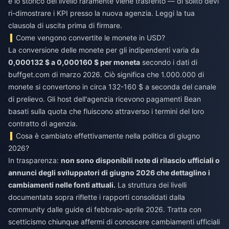
e lo storico del livello raramente viene trasferito — di solito devi
ri-dimostrare i KPI presso la nuova agenzia. Leggi la tua
clausola di uscita prima di firmare.
Come vengono convertite le monete in USD?
La conversione delle monete per gli indipendenti varia da
0,000132 $ a 0,000160 $ per moneta
secondo i dati di
buffget.com di marzo 2026. Ciò significa che 1.000.000 di
monete si convertono in circa 132-160 $ a seconda del canale
di prelievo. Gli host dell'agenzia ricevono pagamenti Bean
basati sulla quota che fluiscono attraverso i termini del loro
contratto di agenzia.
Cosa è cambiato effettivamente nella politica di giugno
2026?
In trasparenza:
non sono disponibili note di rilascio ufficiali o
annunci degli sviluppatori di giugno 2026 che dettaglino i
cambiamenti nelle fonti attuali.
La struttura dei livelli
documentata sopra riflette i rapporti consolidati dalla
community dalle guide di febbraio-aprile 2026. Tratta con
scetticismo chiunque affermi di conoscere cambiamenti ufficiali