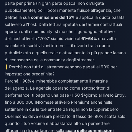
parte per prima (in gran parte opaca, non divulgata
pubblicamente), poi il pool rimanente fluisce all'agenzia, che
detrae la sua
commissione del 15%
e applica la quota basata
sul livello all'host. Dalla lettura ripetuta dei termini contrattuali
riportati dalla community, stimo che il guadagno effettivo
dell'host al livello "70%" sia più vicino al
61-64%
una volta
calcolate le suddivisioni interne — il divario tra la quota
pubblicizzata e quella reale è attualmente la più grande lacuna
di conoscenza nella community degli streamer.
Perché non tutti gli streamer vengono pagati al 90% per
impostazione predefinita?
Perché il 90% eliminerebbe completamente il margine
dell'agenzia. Le agenzie operano come sottoscrittori di
performance: ti pagano una base (1,50 $/giorno al livello Entry,
fino a 300.000 INR/mese al livello Premium) anche nelle
settimane in cui le tue entrate da regali non la coprirebbero.
Quel rischio deve essere prezzato. Il tasso del 90% scatta solo
quando il tuo volume è abbastanza alto da permettere
all'agenzia di guadagnare sulla
scala delle commissioni