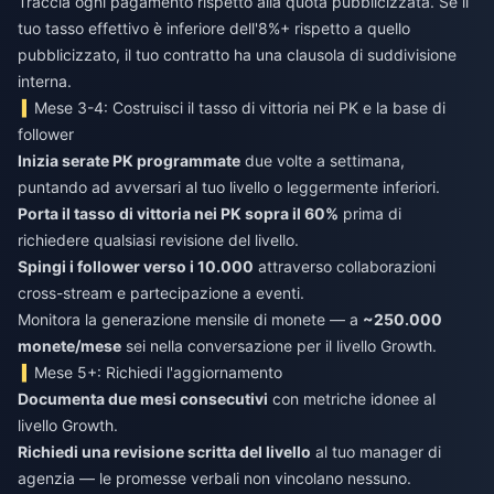
Traccia ogni pagamento rispetto alla quota pubblicizzata. Se il
tuo tasso effettivo è inferiore dell'8%+ rispetto a quello
pubblicizzato, il tuo contratto ha una clausola di suddivisione
interna.
Mese 3-4: Costruisci il tasso di vittoria nei PK e la base di
follower
Inizia serate PK programmate
due volte a settimana,
puntando ad avversari al tuo livello o leggermente inferiori.
Porta il tasso di vittoria nei PK sopra il 60%
prima di
richiedere qualsiasi revisione del livello.
Spingi i follower verso i 10.000
attraverso collaborazioni
cross-stream e partecipazione a eventi.
Monitora la generazione mensile di monete — a
~250.000
monete/mese
sei nella conversazione per il livello Growth.
Mese 5+: Richiedi l'aggiornamento
Documenta due mesi consecutivi
con metriche idonee al
livello Growth.
Richiedi una revisione scritta del livello
al tuo manager di
agenzia — le promesse verbali non vincolano nessuno.