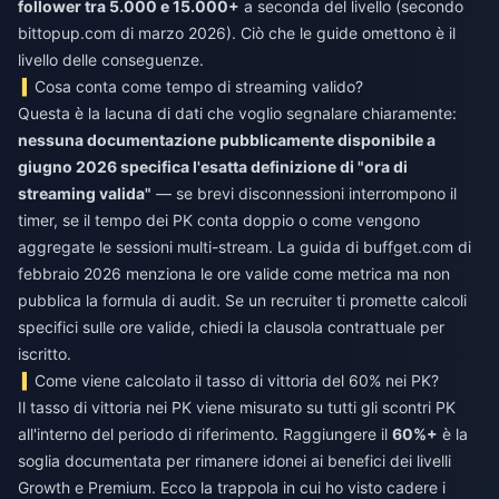
follower tra 5.000 e 15.000+
a seconda del livello (secondo
bittopup.com di marzo 2026). Ciò che le guide omettono è il
livello delle conseguenze.
Cosa conta come tempo di streaming valido?
Questa è la lacuna di dati che voglio segnalare chiaramente:
nessuna documentazione pubblicamente disponibile a
giugno 2026 specifica l'esatta definizione di "ora di
streaming valida"
— se brevi disconnessioni interrompono il
timer, se il tempo dei PK conta doppio o come vengono
aggregate le sessioni multi-stream. La guida di buffget.com di
febbraio 2026 menziona le ore valide come metrica ma non
pubblica la formula di audit. Se un recruiter ti promette calcoli
specifici sulle ore valide, chiedi la clausola contrattuale per
iscritto.
Come viene calcolato il tasso di vittoria del 60% nei PK?
Il tasso di vittoria nei PK viene misurato su tutti gli scontri PK
all'interno del periodo di riferimento. Raggiungere il
60%+
è la
soglia documentata per rimanere idonei ai benefici dei livelli
Growth e Premium. Ecco la trappola in cui ho visto cadere i