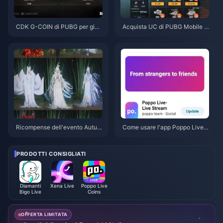
CDK G-COIN di PUBG per giug
Acquista UC di PUBG Mobile a
no 2026: la doppia promo da 9
basso prezzo per la collaborazi
1,43 $ conviene davvero?
one con Naruto Shippuden (lug
lio 2026): costi, i migliori pacch
etti e ricariche sicure
Ricompense dell'evento Autun
Come usare l'app Poppo Live:
no tra i monti di Where Winds
Guida completa per principianti
Meet - Luglio 2026: Elenco co
| Luglio 2026
mpleto, valuta e priorità
PRODOTTI CONSIGLIATI
Diamanti
Xena Live
Poppo Live
Bigo Live
Coins
OFFERTA LIMITATA