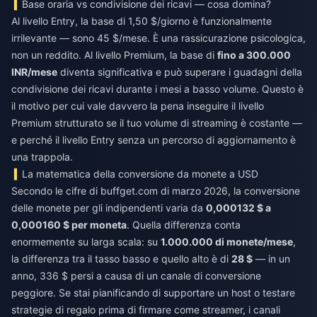
Base oraria vs condivisione dei ricavi — cosa domina?
Al livello Entry, la base di 1,50 $/giorno è funzionalmente
irrilevante — sono 45 $/mese. È una rassicurazione psicologica,
non un reddito. Al livello Premium, la base di
fino a 300.000
INR/mese
diventa significativa e può superare i guadagni della
condivisione dei ricavi durante i mesi a basso volume. Questo è
il motivo per cui vale davvero la pena inseguire il livello
Premium strutturato se il tuo volume di streaming è costante —
e perché il livello Entry senza un percorso di aggiornamento è
una trappola.
La matematica della conversione da monete a USD
Secondo le cifre di buffget.com di marzo 2026, la conversione
delle monete per gli indipendenti varia da
0,000132 $ a
0,000160 $ per moneta
. Quella differenza conta
enormemente su larga scala: su
1.000.000 di monete/mese
,
la differenza tra il tasso basso e quello alto è di
28 $
— in un
anno, 336 $ persi a causa di un canale di conversione
peggiore. Se stai pianificando di supportare un host o testare
strategie di regalo prima di firmare come streamer, i canali