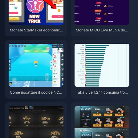
Monete StarMaker economich
Monete MICO Live MENA dopo
e per le audizioni di Supernova
la v5.2: Le offerte più economi
X 2026 (Sconto del 12-23%)
che del 2026
Come riscattare il codice NCR
Taka Live 1.2.11 consuma tropp
CKYT8EF per monete Eggy gra
a batteria dopo l'aggiornament
tuite (ago 2026)
o di luglio 2026? Cause e soluz
ioni