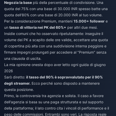
Negozia la base
più della percentuale di condivisione. Una
quota del 75% con una base di 30.000 INR spesso batte una
quota dell'80% con una base di 20.000 INR al tuo volume.
Per la considerazione Premium, mantieni
15.000+ follower
e
un
tasso di vittoria nei PK del 60%+
per altri due mesi.
Insidie comuni che ho osservato ripetutamente: inseguire il
volume dei PK a scapito delle ore valide, accettare una quota
di copertina più alta con una suddivisione interna peggiore e
firmare impegni prolungati per accedere al "Premium" senza
una clausola di uscita.
La mia opinione onesta dopo aver letto ogni guida di giugno
2026
Sarò diretto:
il tasso del 90% è sopravvalutato per il 90%
degli streamer.
Ecco perché sono disposto a mantenere
questa posizione.
Primo, la controversia tra agenzia e solista. Il caso a favore
dell'agenzia si basa su una paga strutturata e sul supporto
della piattaforma; il lato contro cita i vincoli di performance e il
peso delle commissioni. Entrambi sono veri. La risposta reale