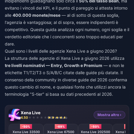
indipendenti guadagnano solo circa il
50% del tasso Bean
, ma
evitano i vincoli dei KPI, e il punto di pareggio si attesta intorno
alle
400.000 monete/mese
— al di sotto di questa soglia,
l'agenzia è vantaggiosa; al di sopra, essere indipendenti è
competitivo. Questa guida analizza ogni numero, ogni soglia e il
verdetto editoriale che i concorrenti sono troppo educati per
dare.
Quali sono i livelli delle agenzie Xena Live a giugno 2026?
La struttura delle agenzie di Xena Live a giugno 2026 utilizza
tre livelli nominativi — Entry, Growth e Premium
— e non le
etichette T1/T2/T3 o S/A/B/C citate dalle guide più datate. Il
consenso della community in diverse guide del 2026 conferma
questo cambio di nome, e qualsiasi fonte che utilizzi ancora la
terminologia "S-tier" si basa su dati precedenti al 2026.
Xena Live
Mostra altro ›
4.50
648 venduto
-50%
-69%
-50%
-50
Xena Live 33500
Xena Live 67500
Xena Live 202500
Xena Live 