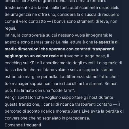
credibili nel 2026 di grandi bonus alla firma o termini di
trasferimento dei talenti nelle fonti pubblicamente disponibili.
Se un'agenzia ne offre uno, considera la clausola di recupero
come il vero contratto — i bonus sono strumenti di leva, non
regali.
Infine, la controversia su cui nessuno vuole impegnarsi: le
agenzie sono parassitarie? La mia lettura è che
le agenzie di
medie dimensioni che operano con contratti trasparenti
aggiungono un valore reale
attraverso la paga base, il
coaching sui KPI e il coordinamento degli eventi. Le agenzie di
basso livello che reclutano volume senza supporto stanno
estraendo margine per nulla. La differenza sta nel fatto che il
tuo manager sappia nominare i tuoi ultimi tre stream. Se non
può, hai firmato con una "code farm".
Per gli spettatori che vogliono supportare gli host durante
questa transizione, i canali di ricarica trasparenti contano — il
percorso di
sconto ricarica monete Xena Live
evita la perdita di
conversione che ho segnalato in precedenza.
Domande frequenti