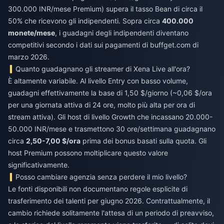
300.000 INR/mese Premium) supera il tasso Bean di circa il
50% che ricevono gli indipendenti. Sopra circa
400.000
monete/mese
, i guadagni degli indipendenti diventano
competitivi secondo i dati sui pagamenti di buffget.com di
marzo 2026.
Quanto guadagnano gli streamer di Xena Live all'ora?
È altamente variabile. Al livello Entry con basso volume,
guadagni effettivamente la base di 1,50 $/giorno (~0,06 $/ora
per una giornata attiva di 24 ore, molto più alta per ora di
stream attiva). Gli host di livello Growth che incassano 20.000-
50.000 INR/mese e trasmettono 30 ore/settimana guadagnano
circa
2,50-7,00 $/ora
prima dei bonus basati sulla quota. Gli
host Premium possono moltiplicare questo valore
significativamente.
Posso cambiare agenzia senza perdere il mio livello?
Le fonti disponibili non documentano regole esplicite di
trasferimento dei talenti per giugno 2026. Contrattualmente, il
cambio richiede solitamente l'attesa di un periodo di preavviso,