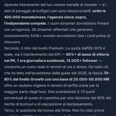
dipende interamente dal tuo volume mensile di monete — e i
dati di pareggio di buffget.com sono inequivocabili:
sotto le
400.000 monete/mese, l'agenzia vince; sopra,
l'indipendente compete.
I nuovi streamer dovrebbero firmare
con un'agenzia. Gli streamer affermati che generano
costantemente 500k+ monete dovrebbero fare i conti prima di
rinnovare.
Secondo, il mito del livello Premium. La quota dell'80-90% è
reale, ma il mantenimento dei KPI —
60%+ di tasso di vittoria
nei PK, 1 ora giornaliera sostenuta, 15.000+ follower
—
comporta un costo reale in termini di ore e stress. Da tutto ciò
che ho letto nell'ecosistema delle guide del 2026, la fascia
70-
80% del livello Growth con una base di 20.000-50.000 INR
offre un risultato migliore in termini di tariffa oraria per la
maggior parte degli host. Stai scambiando 5-10 punti
percentuali di quota di copertina per una riduzione del 90% del
rischio di burnout e di esposizione al declassamento.
Terzo, la questione del bonus alla firma. Non ho visto prove