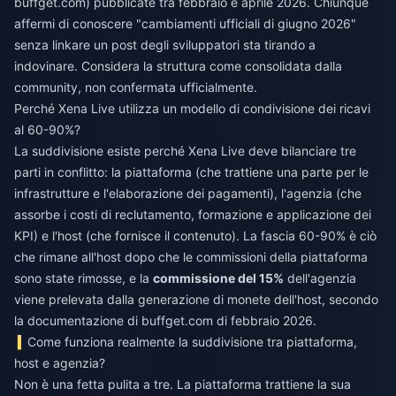
buffget.com) pubblicate tra febbraio e aprile 2026. Chiunque
affermi di conoscere "cambiamenti ufficiali di giugno 2026"
senza linkare un post degli sviluppatori sta tirando a
indovinare. Considera la struttura come consolidata dalla
community, non confermata ufficialmente.
Perché Xena Live utilizza un modello di condivisione dei ricavi
al 60-90%?
La suddivisione esiste perché Xena Live deve bilanciare tre
parti in conflitto: la piattaforma (che trattiene una parte per le
infrastrutture e l'elaborazione dei pagamenti), l'agenzia (che
assorbe i costi di reclutamento, formazione e applicazione dei
KPI) e l'host (che fornisce il contenuto). La fascia 60-90% è ciò
che rimane all'host dopo che le commissioni della piattaforma
sono state rimosse, e la
commissione del 15%
dell'agenzia
viene prelevata dalla generazione di monete dell'host, secondo
la documentazione di buffget.com di febbraio 2026.
Come funziona realmente la suddivisione tra piattaforma,
host e agenzia?
Non è una fetta pulita a tre. La piattaforma trattiene la sua