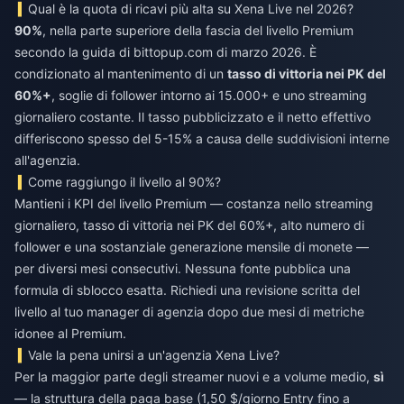
Qual è la quota di ricavi più alta su Xena Live nel 2026?
90%
, nella parte superiore della fascia del livello Premium
secondo la guida di bittopup.com di marzo 2026. È
condizionato al mantenimento di un
tasso di vittoria nei PK del
60%+
, soglie di follower intorno ai 15.000+ e uno streaming
giornaliero costante. Il tasso pubblicizzato e il netto effettivo
differiscono spesso del 5-15% a causa delle suddivisioni interne
all'agenzia.
Come raggiungo il livello al 90%?
Mantieni i KPI del livello Premium — costanza nello streaming
giornaliero, tasso di vittoria nei PK del 60%+, alto numero di
follower e una sostanziale generazione mensile di monete —
per diversi mesi consecutivi. Nessuna fonte pubblica una
formula di sblocco esatta. Richiedi una revisione scritta del
livello al tuo manager di agenzia dopo due mesi di metriche
idonee al Premium.
Vale la pena unirsi a un'agenzia Xena Live?
Per la maggior parte degli streamer nuovi e a volume medio,
sì
— la struttura della paga base (1,50 $/giorno Entry fino a