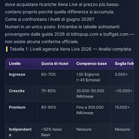
dove
acquistare ricariche Xena Live al prezzo più basso
contano proprio perché quella differenza si accumula.
Come si confrontano i livelli di giugno 2026?
Numeri in un unico posto. Entrambe le tabelle sottostanti
provengono dalle guide 2026 di bittopup.com e buffget.com —
non esiste alcuna conferma ufficiale.
Tabella 1: Livelli agenzia Xena Live 2026 — Analisi completa
Livello
Quota di ricavi
Compenso base
Soglia follow
Ingresso
60-70%
1,50 $/giorno
5.000+
(~45 $/mese)
Crescita
70-80%
20.000-50.000
~10.000+
INR/mese
Premium
80-90%
Fino a 300.000
15.000+
INR/mese
Indipendent
~50% tasso
Nessuno
Nessuno
e
Bean