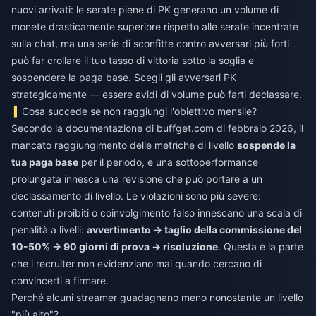
nuovi arrivati: le serate piene di PK generano un volume di
monete drasticamente superiore rispetto alle serate incentrate
sulla chat, ma una serie di sconfitte contro avversari più forti
può far crollare il tuo tasso di vittoria sotto la soglia e
sospendere la paga base. Scegli gli avversari PK
strategicamente — essere avidi di volume può farti declassare.
Cosa succede se non raggiungi l'obiettivo mensile?
Secondo la documentazione di buffget.com di febbraio 2026, il
mancato raggiungimento delle metriche di livello
sospende la
tua paga base
per il periodo, e una sottoperformance
prolungata innesca una revisione che può portare a un
declassamento di livello. Le violazioni sono più severe:
contenuti proibiti o coinvolgimento falso innescano una scala di
penalità a livelli:
avvertimento → taglio della commissione del
10-50% → 90 giorni di prova → risoluzione
. Questa è la parte
che i recruiter non evidenziano mai quando cercano di
convincerti a firmare.
Perché alcuni streamer guadagnano meno nonostante un livello
"più alto"?