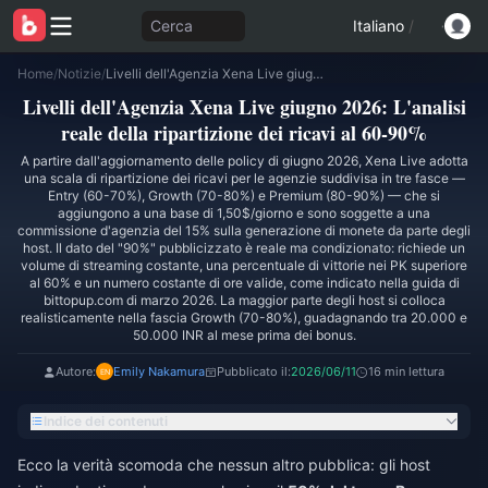
Cerca
Italiano
/
Home
/
Notizie
/
Livelli dell'Agenzia Xena Live giugno 2026: L'analisi reale della ripartizione dei ricavi al 60-90%
Livelli dell'Agenzia Xena Live giugno 2026: L'analisi
reale della ripartizione dei ricavi al 60-90%
A partire dall'aggiornamento delle policy di giugno 2026, Xena Live adotta
una scala di ripartizione dei ricavi per le agenzie suddivisa in tre fasce —
Entry (60-70%), Growth (70-80%) e Premium (80-90%) — che si
aggiungono a una base di 1,50$/giorno e sono soggette a una
commissione d'agenzia del 15% sulla generazione di monete da parte degli
host. Il dato del "90%" pubblicizzato è reale ma condizionato: richiede un
volume di streaming costante, una percentuale di vittorie nei PK superiore
al 60% e un numero costante di ore valide, come indicato nella guida di
bittopup.com di marzo 2026. La maggior parte degli host si colloca
realisticamente nella fascia Growth (70-80%), guadagnando tra 20.000 e
50.000 INR al mese prima dei bonus.
Autore:
Emily Nakamura
Pubblicato il:
2026/06/11
16 min lettura
Indice dei contenuti
Ecco la verità scomoda che nessun altro pubblica: gli host