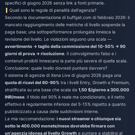
specifici di giugno 2026 senza link a fonti primarie.
Quali sono le regole di penalità dell'agenzia?
Secondo la documentazione di buffget.com di febbraio 2026: il
mancato raggiungimento delle metriche di livello sospende la
paga base; una sottoperformance prolungata innesca la
revisione del livello. Le violazioni seguono una scala —
avvertimento → taglio della commissione del 10-50% → 90
giorni di prova → risoluzione
. Il coinvolgimento falso e i
contenuti proibiti innescano la parte più severa di quella scala.
Conclusione: quale livello dovresti puntare davvero?
Il sistema di agenzie di Xena Live di giugno 2026 paga una
quota di ricavi del 60-90%
tra i livelli Entry, Growth e Premium,
stratificata su una base che scala da
1,50 $/giorno a 300.000
INR/mese
. Il titolo del 90% è reale ma condizionato, e il netto
effettivo è regolarmente inferiore del 5-15% rispetto a quanto
pubblicizzato a causa delle suddivisioni interne.
La mia raccomandazione:
i nuovi streamer e chiunque sia
sotto le 400.000 monete/mese dovrebbe firmare con
un'agenzia idonea al livello Growth
e puntare a stabilirsi al