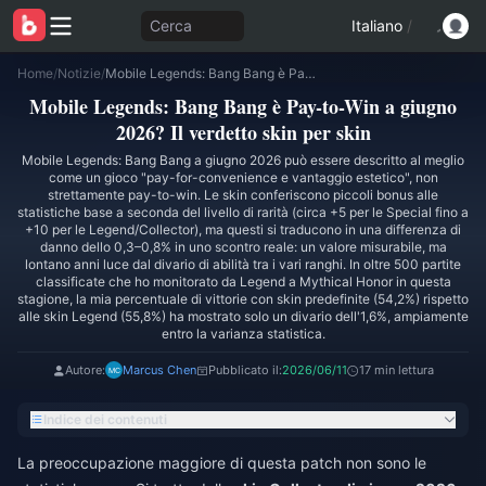
Cerca
Italiano
/
Home
/
Notizie
/
Mobile Legends: Bang Bang è Pay-to-Win a giugno 2026? Il verdetto skin per skin
Mobile Legends: Bang Bang è Pay-to-Win a giugno
2026? Il verdetto skin per skin
Mobile Legends: Bang Bang a giugno 2026 può essere descritto al meglio
come un gioco "pay-for-convenience e vantaggio estetico", non
strettamente pay-to-win. Le skin conferiscono piccoli bonus alle
statistiche base a seconda del livello di rarità (circa +5 per le Special fino a
+10 per le Legend/Collector), ma questi si traducono in una differenza di
danno dello 0,3–0,8% in uno scontro reale: un valore misurabile, ma
lontano anni luce dal divario di abilità tra i vari ranghi. In oltre 500 partite
classificate che ho monitorato da Legend a Mythical Honor in questa
stagione, la mia percentuale di vittorie con skin predefinite (54,2%) rispetto
alle skin Legend (55,8%) ha mostrato solo un divario dell'1,6%, ampiamente
entro la varianza statistica.
Autore:
Marcus Chen
Pubblicato il:
2026/06/11
17 min lettura
Indice dei contenuti
La preoccupazione maggiore di questa patch non sono le