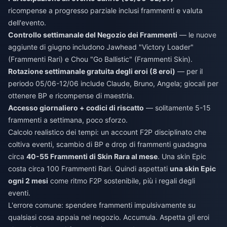
ricompense a progresso parziale inclusi frammenti e valuta
dell'evento.
Controllo settimanale del Negozio dei Frammenti
— le nuove
aggiunte di giugno includono Jawhead "Victory Loader"
(Frammenti Rari) e Chou "Go Ballistic" (Frammenti Skin).
Rotazione settimanale gratuita degli eroi (8 eroi)
— per il
periodo 05/06-12/06 include Claude, Bruno, Angela; giocali per
ottenere BP e ricompense di maestria.
Accesso giornaliero + codici di riscatto
— solitamente 5-15
frammenti a settimana, poco sforzo.
Calcolo realistico dei tempi: un account F2P disciplinato che
coltiva eventi, scambio di BP e drop di frammenti guadagna
circa
40-55 Frammenti di Skin Rara al mese
. Una skin Epic
costa circa 100 Frammenti Rari. Quindi aspettati
una skin Epic
ogni 2 mesi
come ritmo F2P sostenibile, più i regali degli
eventi.
L'errore comune: spendere frammenti impulsivamente su
qualsiasi cosa appaia nel negozio. Accumula. Aspetta gli eroi