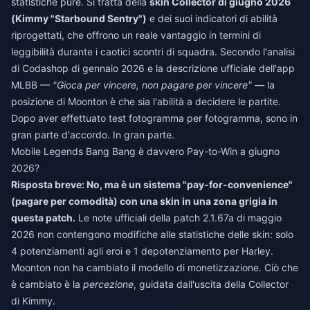
statistiche pure. Si tratta della
skin Collector di giugno 2026
(Kimmy "Starbound Sentry")
e dei suoi indicatori di abilità
riprogettati, che offrono un reale vantaggio in termini di
leggibilità durante i caotici scontri di squadra. Secondo l'analisi
di Codashop di gennaio 2026 e la descrizione ufficiale dell'app
MLBB —
"Gioca per vincere, non pagare per vincere"
— la
posizione di Moonton è che sia l'abilità a decidere le partite.
Dopo aver effettuato test fotogramma per fotogramma, sono in
gran parte d'accordo. In gran parte.
Mobile Legends Bang Bang è davvero Pay-to-Win a giugno
2026?
Risposta breve: No, ma è un sistema "pay-for-convenience"
(pagare per comodità) con una skin in una zona grigia in
questa patch.
Le note ufficiali della patch 2.1.67a di maggio
2026 non contengono modifiche alle statistiche delle skin: solo
4 potenziamenti agli eroi e 1 depotenziamento per Harley.
Moonton non ha cambiato il modello di monetizzazione. Ciò che
è cambiato è la
percezione
, guidata dall'uscita della Collector
di Kimmy.