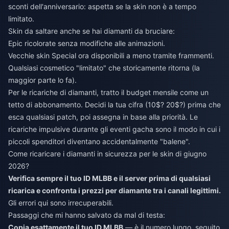
sconti dell'anniversario: aspetta se la skin non è a tempo
limitato.
Skin da saltare anche se hai diamanti da bruciare:
Epic ricolorate senza modifiche alle animazioni.
Vecchie skin Special ora disponibili a meno tramite frammenti.
Qualsiasi cosmetico "limitato" che storicamente ritorna (la
maggior parte lo fa).
Per le ricariche di diamanti, tratto il budget mensile come un
tetto di abbonamento. Decidi la tua cifra (10$? 20$?) prima che
esca qualsiasi patch, poi assegna in base alla priorità. Le
ricariche impulsive durante gli eventi gacha sono il modo in cui i
piccoli spenditori diventano accidentalmente "balene".
Come ricaricare i diamanti in sicurezza per le skin di giugno
2026?
Verifica sempre il tuo ID MLBB e il server prima di qualsiasi
ricarica e confronta i prezzi per diamante tra i canali legittimi.
Gli errori qui sono irrecuperabili.
Passaggi che mi hanno salvato da mal di testa:
Copia esattamente il tuo ID MLBB
— è il numero lungo, seguito