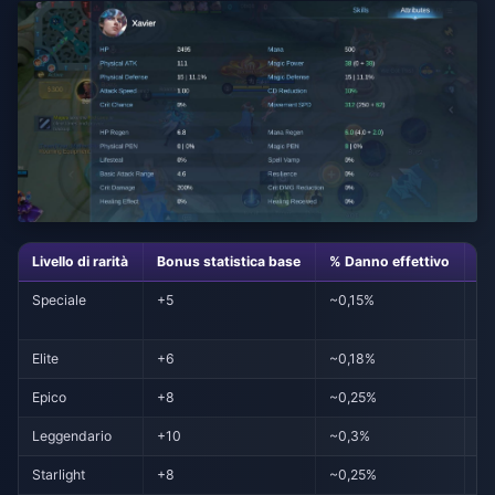
Livello di rarità
Bonus statistica base
% Danno effettivo
Mo
Speciale
+5
~0,15%
Ne
Elite
+6
~0,18%
Ne
Epico
+8
~0,25%
Re
Leggendario
+10
~0,3%
Eff
Starlight
+8
~0,25%
Ri