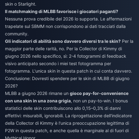
skin o Starlight.
Il matchmaking di MLBB favorisce i giocatori paganti?
Nessuna prova credibile del 2026 lo supporta. Le affermazioni
trapelate sul SBMM non corrispondono ai dati tracciati dalla
community.
Gli indicatori di abilità sono davvero diversi tra le skin?
Per la
maggior parte delle rarità, no. Per la Collector di Kimmy di
giugno 2026 nello specifico, sì: 2-4 fotogrammi di feedback
visivo anticipato secondo i miei test fotogramma per
fotogramma. L'unica skin in questa patch in cui conta davvero.
Conclusione: Dovresti spendere per le skin di MLBB di giugno
2026?
MLBB a giugno 2026 rimane un
gioco pay-for-convenience
con una skin in una zona grigia
, non un pay-to-win. I bonus
statistici delle skin contribuiscono allo 0,15–0,3% di danni
effettivi: misurabili, ignorabili. La riprogettazione dell'indicatore
della Collector di Kimmy è l'unica preoccupazione legittima di
P2W in questa patch, e anche quella è marginale al di fuori di
Mythical Honor.