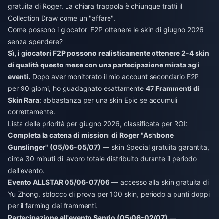
gratuita di Roger. La chiara trappola è chiunque tratti il
Collection Draw come un "affare".
Come possono i giocatori F2P ottenere le skin di giugno 2026
senza spendere?
Sì, i giocatori F2P possono realisticamente ottenere 2-4 skin
di qualità questo mese con una partecipazione mirata agli
eventi.
Dopo aver monitorato il mio account secondario F2P
per 90 giorni, ho guadagnato esattamente
47 Frammenti di
Skin Rara
: abbastanza per una skin Epic se accumuli
correttamente.
Lista delle priorità per giugno 2026, classificata per ROI:
Completa la catena di missioni di Roger "Ashbone
Gunslinger" (05/06-05/07)
— skin Special gratuita garantita,
circa 30 minuti di lavoro totale distribuito durante il periodo
dell'evento.
Evento ALLSTAR 05/06-07/06
— accesso alla skin gratuita di
Yu Zhong, sblocco di prova per 100 skin, periodo a punti doppi
per il farming dei frammenti.
Partecipazione all'evento Sanrio (05/06-02/07)
—