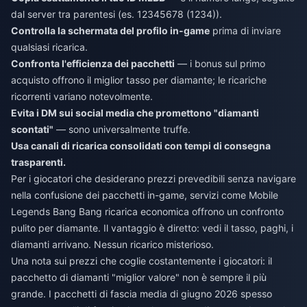
dal server tra parentesi (es. 12345678 (1234)).
Controlla la schermata del profilo in-game
prima di inviare
qualsiasi ricarica.
Confronta l'efficienza dei pacchetti
— i bonus sul primo
acquisto offrono il miglior tasso per diamante; le ricariche
ricorrenti variano notevolmente.
Evita i DM sui social media che promettono "diamanti
scontati"
— sono universalmente truffe.
Usa canali di ricarica consolidati con tempi di consegna
trasparenti.
Per i giocatori che desiderano prezzi prevedibili senza navigare
nella confusione dei pacchetti in-game, servizi come
Mobile
Legends Bang Bang ricarica economica
offrono un confronto
pulito per diamante. Il vantaggio è diretto: vedi il tasso, paghi, i
diamanti arrivano. Nessun ricarico misterioso.
Una nota sui prezzi che coglie costantemente i giocatori: il
pacchetto di diamanti "miglior valore" non è sempre il più
grande. I pacchetti di fascia media di giugno 2026 spesso