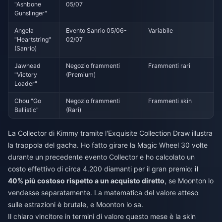
"Ashbone
05/07
Gunslinger"
Angela
Evento Sanrio 05/06-
Variabile
"Heartstring"
02/07
(Sanrio)
Jawhead
Negozio frammenti
Frammenti rari
"Victory
(Premium)
Loader"
Chou "Go
Negozio frammenti
Frammenti skin
Ballistic"
(Rari)
La Collector di Kimmy tramite l'Exquisite Collection Draw illustra
la trappola del gacha. Ho fatto girare la Magic Wheel 30 volte
durante un precedente evento Collector e ho calcolato un
costo effettivo di circa 4.200 diamanti per il gran premio:
il
40% più costoso rispetto a un acquisto diretto
, se Moonton lo
vendesse separatamente. La matematica del valore atteso
sulle estrazioni è brutale, e Moonton lo sa.
Il chiaro vincitore in termini di valore questo mese è la skin