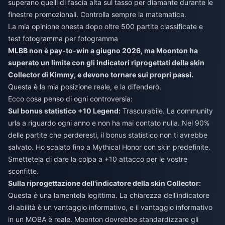
superano quelli di fascia alta sul tasso per diamante durante le
finestre promozionali. Controlla sempre la matematica.
La mia opinione onesta dopo oltre 500 partite classificate e
test fotogramma per fotogramma
MLBB non è pay-to-win a giugno 2026, ma Moonton ha
superato un limite con gli indicatori riprogettati della skin
Collector di Kimmy, e devono tornare sui propri passi.
Questa è la mia posizione reale, e la difenderò.
Ecco cosa penso di ogni controversia:
Sul bonus statistico +10 Legend:
Trascurabile. La community
urla a riguardo ogni anno e non ha mai contato nulla. Nel 90%
delle partite che perderesti, il bonus statistico non ti avrebbe
salvato. Ho scalato fino a Mythical Honor con skin predefinite.
Smettetela di dare la colpa a +10 attacco per le vostre
sconfitte.
Sulla riprogettazione dell'indicatore della skin Collector:
Questa
è
una lamentela legittima. La chiarezza dell'indicatore
di abilità è un vantaggio informativo, e il vantaggio informativo
in un MOBA è reale. Moonton dovrebbe standardizzare gli