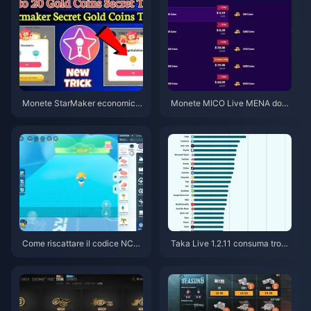
Monete StarMaker economich
Monete MICO Live MENA dopo
e per le audizioni di Supernova
la v5.2: Le offerte più economi
X 2026 (Sconto del 12-23%)
che del 2026
Come riscattare il codice NCR
Taka Live 1.2.11 consuma tropp
CKYT8EF per monete Eggy gra
a batteria dopo l'aggiornament
tuite (ago 2026)
o di luglio 2026? Cause e soluz
ioni