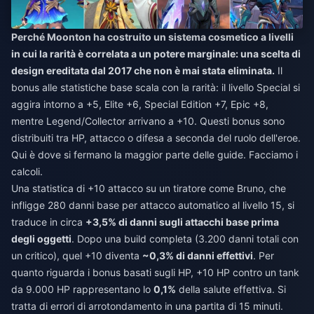
Perché Moonton ha costruito un sistema cosmetico a livelli
in cui la rarità è correlata a un potere marginale: una scelta di
design ereditata dal 2017 che non è mai stata eliminata.
Il
bonus alle statistiche base scala con la rarità: il livello Special si
aggira intorno a +5, Elite +6, Special Edition +7, Epic +8,
mentre Legend/Collector arrivano a +10. Questi bonus sono
distribuiti tra HP, attacco o difesa a seconda del ruolo dell'eroe.
Qui è dove si fermano la maggior parte delle guide. Facciamo i
calcoli.
Una statistica di +10 attacco su un tiratore come Bruno, che
infligge 280 danni base per attacco automatico al livello 15, si
traduce in circa
+3,5% di danni sugli attacchi base prima
degli oggetti
. Dopo una build completa (3.200 danni totali con
un critico), quel +10 diventa
~0,3% di danni effettivi
. Per
quanto riguarda i bonus basati sugli HP, +10 HP contro un tank
da 9.000 HP rappresentano lo
0,1%
della salute effettiva. Si
tratta di errori di arrotondamento in una partita di 15 minuti.