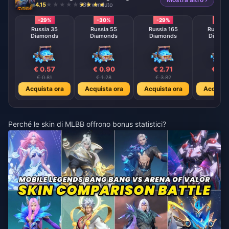
4.15
930 venduto
-29%
-30%
-29%
-29
Russia 35
Russia 55
Russia 165
Russia 
Diamonds
Diamonds
Diamonds
Diamo
€ 0.57
€ 0.90
€ 2.71
€ 4.
€ 0.81
€ 1.28
€ 3.82
€ 6.3
Acquista ora
Acquista ora
Acquista ora
Acquista
Perché le skin di MLBB offrono bonus statistici?