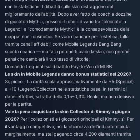
non le statistiche. I dibattiti sulle skin distraggono dal
miglioramento dell'abilità. Dopo aver fatto da coach a dozzine
di giocatori Mythic, posso dirti che il divario tra "bloccato in
Legend" e "comodamente Mythic" è la consapevolezza della
mappa, non i cosmetici. Se vuoi ricaricare per l'estetica, fallo
tramite canali affidabili come
Mobile Legends Bang Bang
sconto ricarica
— ma fallo perché ti piace la skin, non perché
pensi che cambierà il tuo tasso di vittorie.
Domande frequenti sul dibattito Pay-to-Win di MLBB
Le skin in Mobile Legends danno bonus statistici nel 2026?
Sì, piccoli. La rarità scala approssimativamente da +5 (Special)
a +10 (Legend/Collector) nelle statistiche base. In termini di
danni effettivi, si tratta dello 0,15–0,3%. Reale, ma non decisivo
per la partita.
Vale la pena acquistare la skin Collector di Kimmy a giugno
2026?
Per i collezionisti e i giocatori principali di Kimmy, sì. Per
il vantaggio competitivo, no: la chiarezza dell'indicatore aiuta
marginalmente, ma stai pagando circa 4.200 diamanti tramite