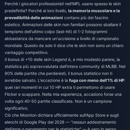
Perché i giocatori professionisti nell'MPL usano spesso le skin
predefinite? Perché al loro livello,
la memoria muscolare e la
prevedibilità delle animazioni
contano più del fascino
estetico. Animazioni delle skin non familiari possono sballare il
tempismo dell'ultimo colpo (last-hit) di 1-2 fotogrammi:
abbastanza da mancare un'uccisione a livello di campionato
mondiale. Questo da solo ti dice che le skin non sono un chiaro
vantaggio competitivo.
Il bonus di +10 delle skin Legend è, a mio modesto parere, la
statistica più sopravvalutata dell'intera community di MLBB. Nel
90% delle partite che perderesti, il bonus statistico non ti
avrebbe salvato. L'eccezione è la
fuga con meno dell'1% di HP
:
quei rari momenti in cui 10 HP extra ti permettono di usare
Flicker e scappare. Nella mia esperienza, accadono forse una
volta ogni 40-50 partite classificate. Non è un campione
significativo.
Ciò che Moonton dichiara ufficialmente sull'App Store e sugli
elenchi di Google Play del 2026 —
"nessun addestramento
dell'eroe o pagamento per le statistiche"
— è vero in senso