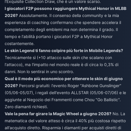
l'Exquisite Collection Draw, che è un valore scarso.
I giocatori F2P possono raggiungere Mythical Honor in MLBB
2026?
Assolutamente. Il consenso della community e la mia
esperienza di coaching confermano che spendere accelera il
completamento degli emblemi ma non determina il grado. Il
tempo e l'abilità portano i giocatori F2P a Mythical Honor
costantemente.
Le skin Legend ti fanno colpire più forte in Mobile Legends?
Tecnicamente sì (+10 attacco sulle skin che scalano con
l'attacco), ma l'impatto nel mondo reale è di circa lo 0,3% di
danni. Non lo sentirai in uno scontro.
Qual è il modo più economico per ottenere le skin di giugno
2026?
Percorsi gratuiti: l'evento Roger "Ashbone Gunslinger"
(05/06-05/07), i regali dell'evento ALLSTAR (05/06-07/06) e le
aggiunte al Negozio dei Frammenti come Chou "Go Ballistic".
Zero diamanti richiesti.
Vale la pena far girare la Magic Wheel a giugno 2026?
No. La
matematica del valore atteso è circa il 40% più costosa rispetto
all'acquisto diretto. Risparmia i diamanti per acquisti diretti di