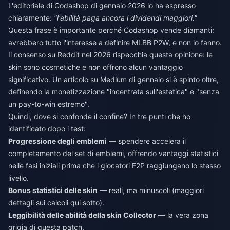
L'editoriale di Codashop di gennaio 2026 lo ha espresso
chiaramente:
"l'abilità paga ancora i dividendi maggiori."
Questa frase è importante perché Codashop vende diamanti:
avrebbero tutto l'interesse a definire MLBB P2W, e non lo fanno.
Il consenso su Reddit nel 2026 rispecchia questa opinione: le
skin sono cosmetiche e non offrono alcun vantaggio
significativo. Un articolo su Medium di gennaio si è spinto oltre,
definendo la monetizzazione "incentrata sull'estetica" e "senza
un pay-to-win estremo".
Quindi, dove si confonde il confine? In tre punti che ho
identificato dopo i test:
Progressione degli emblemi
— spendere accelera il
completamento del set di emblemi, offrendo vantaggi statistici
nelle fasi iniziali prima che i giocatori F2P raggiungano lo stesso
livello.
Bonus statistici delle skin
— reali, ma minuscoli (maggiori
dettagli sui calcoli qui sotto).
Leggibilità delle abilità della skin Collector
— la vera zona
grigia di questa patch.