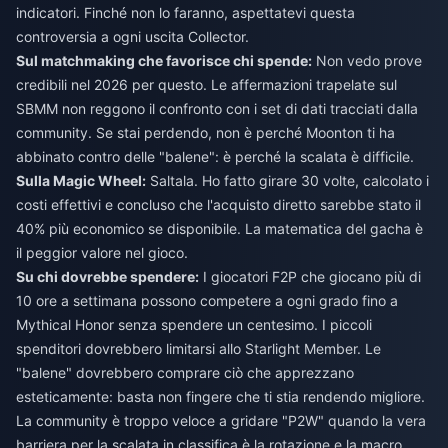
indicatori. Finché non lo faranno, aspettatevi questa
controversia a ogni uscita Collector.
Sul matchmaking che favorisce chi spende:
Non vedo prove
credibili nel 2026 per questo. Le affermazioni trapelate sul
SBMM non reggono il confronto con i set di dati tracciati dalla
community. Se stai perdendo, non è perché Moonton ti ha
abbinato contro delle "balene": è perché la scalata è difficile.
Sulla Magic Wheel:
Saltala. Ho fatto girare 30 volte, calcolato i
costi effettivi e concluso che l'acquisto diretto sarebbe stato il
40% più economico se disponibile. La matematica del gacha è
il peggior valore nel gioco.
Su chi dovrebbe spendere:
I giocatori F2P che giocano più di
10 ore a settimana possono competere a ogni grado fino a
Mythical Honor senza spendere un centesimo. I piccoli
spenditori dovrebbero limitarsi allo Starlight Member. Le
"balene" dovrebbero comprare ciò che apprezzano
esteticamente: basta non fingere che ti stia rendendo migliore.
La community è troppo veloce a gridare "P2W" quando la vera
barriera per la scalata in classifica è la rotazione e la macro,