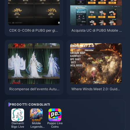
CDK G-COIN di PUBG per giug
Acquista UC di PUBG Mobile a
no 2026: la doppia promo da 9
basso prezzo per la collaborazi
1,43 $ conviene davvero?
one con Naruto Shippuden (lug
lio 2026): costi, i migliori pacch
etti e ricariche sicure
Ricompense dell'evento Autun
Where Winds Meet 2.0: Guida
no tra i monti di Where Winds
a Hidden Mountain | Luglio 20
Meet - Luglio 2026: Elenco co
26
mpleto, valuta e priorità
PRODOTTI CONSIGLIATI
Diamanti
Mobile
Poppo Live
Bigo Live
Legends
Coins