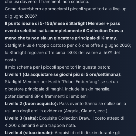
che usi davvero. I frammenti non scadono.
Come dovrebbero approcciarsi i piccoli spenditori alla line-up
di giugno 2026?
Il punto ideale di 5-15$/mese è Starlight Member + pass
evento selettivi: salta completamente il Collection Draw a
meno che tu non sia un giocatore principale di Kimmy.
Starlight Plus è troppo costoso per ciò che offre a giugno 2026;
lo Starlight regolare offre circa l'80% del valore al 50% del
costo.
Il mio schema per i piccoli spenditori in questa patch:
Livello 1 (da acquistare se giochi più di 5 ore/settimana):
Starlight Member per Harith "Rebel Emberfang" se sei un
giocatore principale di maghi. Include la skin mensile,
potenziamenti BP e frammenti di emblemi.
Livello 2 (buon acquisto):
Pass evento Sanrio se collezioni o
usi uno degli eroi in evidenza (Angela, Claude, ecc.).
Livello 3 (salta):
Exquisite Collection Draw. Il costo atteso di
4.200 diamanti è una trappola nota.
Livello 4 (situazionale):
Acquisti diretti di skin durante gli