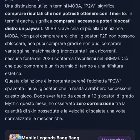
Una distinzione utile: in termini MOBA, "P2W" significa
comprare risultati che non potresti ottenere con il merito
. In
termini gacha, significa
comprare l'accesso a poteri bloccati
dietro un paywall
. MLBB si avvicina di più alla definizione
MOBA. Non puoi comprare eroi che i giocatori F2P non possono
sbloccare, non puoi comprare gradi e non puoi comprare
vantaggi nel matchmaking (nonostante i leak ricorrenti,
nessuna fonte del 2026 conferma favoritismi nel SBMM). Ciò
che puoi comprare è un risparmio di tempo e una rifinitura
estetica.
Questa distinzione è importante perché l'etichetta "P2W"
spaventa i nuovi giocatori che in realtà avrebbero successo in
questo gioco. Dopo aver fatto da coach a 12 giocatori di grado
Mythic questo mese, ho osservato
zero correlazione
tra la
quantità di skin possedute e la velocità di scalata una volta
normalizzate le meccaniche.
Mobile Legends Bang Bang
Mostra altro ›