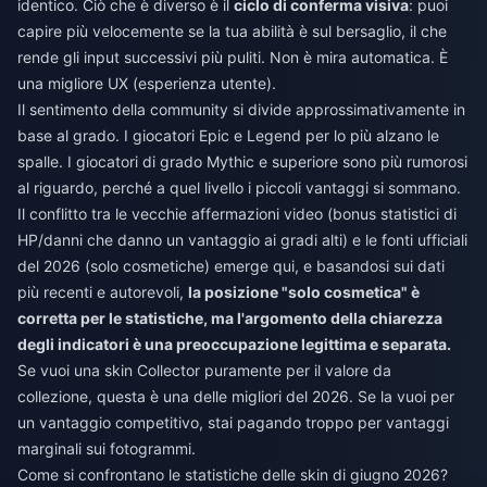
identico. Ciò che è diverso è il
ciclo di conferma visiva
: puoi
capire più velocemente se la tua abilità è sul bersaglio, il che
rende gli input successivi più puliti. Non è mira automatica. È
una migliore UX (esperienza utente).
Il sentimento della community si divide approssimativamente in
base al grado. I giocatori Epic e Legend per lo più alzano le
spalle. I giocatori di grado Mythic e superiore sono più rumorosi
al riguardo, perché a quel livello i piccoli vantaggi si sommano.
Il conflitto tra le vecchie affermazioni video (bonus statistici di
HP/danni che danno un vantaggio ai gradi alti) e le fonti ufficiali
del 2026 (solo cosmetiche) emerge qui, e basandosi sui dati
più recenti e autorevoli,
la posizione "solo cosmetica" è
corretta per le statistiche, ma l'argomento della chiarezza
degli indicatori è una preoccupazione legittima e separata.
Se vuoi una skin Collector puramente per il valore da
collezione, questa è una delle migliori del 2026. Se la vuoi per
un vantaggio competitivo, stai pagando troppo per vantaggi
marginali sui fotogrammi.
Come si confrontano le statistiche delle skin di giugno 2026?