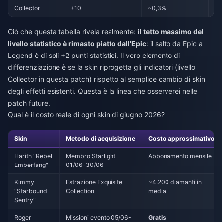
Collector
+10
~0,3%
In
Ciò che questa tabella rivela realmente:
il tetto massimo del
livello statistico è rimasto piatto dall'Epic
: il salto da Epic a
Legend è di soli +2 punti statistici. Il vero elemento di
differenziazione è se la skin riprogetta gli indicatori (livello
Collector in questa patch) rispetto al semplice cambio di skin
degli effetti esistenti. Questa è la linea che osserverei nelle
patch future.
Qual è il costo reale di ogni skin di giugno 2026?
Skin
Metodo di acquisizione
Costo approssimativo
Harith "Rebel
Membro Starlight
Abbonamento mensile
Emberfang"
01/06-30/06
Kimmy
Estrazione Exquisite
~4.200 diamanti in
"Starbound
Collection
media
Sentry"
Roger
Missioni evento 05/06-
Gratis