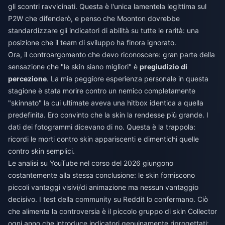
gli scontri ravvicinati. Questa è l'unica lamentela legittima sul
P2W che difenderò, e penso che Moonton dovrebbe
standardizzare gli indicatori di abilità su tutte le rarità: una
posizione che il team di sviluppo ha finora ignorato.
Ora, il controargomento che devo riconoscere: gran parte della
sensazione che "le skin siano migliori" è
pregiudizio di
percezione
. La mia peggiore esperienza personale in questa
stagione è stata morire contro un nemico completamente
"skinnato" la cui ultimate aveva una hitbox identica a quella
predefinita. Ero convinto che la skin la rendesse più grande. I
dati dei fotogrammi dicevano di no. Questa è la trappola:
ricordi le morti contro skin appariscenti e dimentichi quelle
contro skin semplici.
Le analisi su YouTube nel corso del 2026 giungono
costantemente alla stessa conclusione: le skin forniscono
piccoli vantaggi visivi/di animazione ma nessun vantaggio
decisivo. I test della community su Reddit lo confermano. Ciò
che alimenta la controversia è il piccolo gruppo di skin Collector
ogni anno che introduce indicatori genuinamente riprogettati: