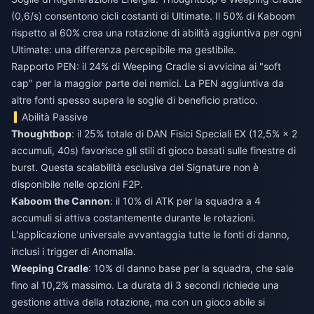
(0,6/s) consentono cicli costanti di Ultimate. Il 50% di Kaboom
rispetto al 60% crea una rotazione di abilità aggiuntiva per ogni
Ultimate: una differenza percepibile ma gestibile.
Rapporto PEN: il 24% di Weeping Cradle si avvicina ai "soft
cap" per la maggior parte dei nemici. La PEN aggiuntiva da
altre fonti spesso supera le soglie di beneficio pratico.
Abilità Passive
Thoughtbop
: il 25% totale di DAN Fisici Speciali EX (12,5% × 2
accumuli, 40s) favorisce gli stili di gioco basati sulle finestre di
burst. Questa scalabilità esclusiva dei Signature non è
disponibile nelle opzioni F2P.
Kaboom the Cannon
: il 10% di ATK per la squadra a 4
accumuli si attiva costantemente durante le rotazioni.
L'applicazione universale avvantaggia tutte le fonti di danno,
inclusi i trigger di Anomalia.
Weeping Cradle
: 10% di danno base per la squadra, che sale
fino al 10,2% massimo. La durata di 3 secondi richiede una
gestione attiva della rotazione, ma con un gioco abile si