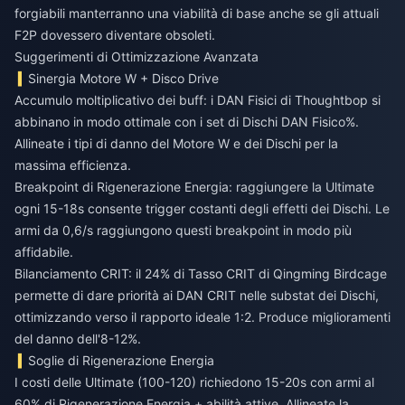
forgiabili manterranno una viabilità di base anche se gli attuali
F2P dovessero diventare obsoleti.
Suggerimenti di Ottimizzazione Avanzata
Sinergia Motore W + Disco Drive
Accumulo moltiplicativo dei buff: i DAN Fisici di Thoughtbop si
abbinano in modo ottimale con i set di Dischi DAN Fisico%.
Allineate i tipi di danno del Motore W e dei Dischi per la
massima efficienza.
Breakpoint di Rigenerazione Energia: raggiungere la Ultimate
ogni 15-18s consente trigger costanti degli effetti dei Dischi. Le
armi da 0,6/s raggiungono questi breakpoint in modo più
affidabile.
Bilanciamento CRIT: il 24% di Tasso CRIT di Qingming Birdcage
permette di dare priorità ai DAN CRIT nelle substat dei Dischi,
ottimizzando verso il rapporto ideale 1:2. Produce miglioramenti
del danno dell'8-12%.
Soglie di Rigenerazione Energia
I costi delle Ultimate (100-120) richiedono 15-20s con armi al
60% di Rigenerazione Energia + abilità attive. Allineate la