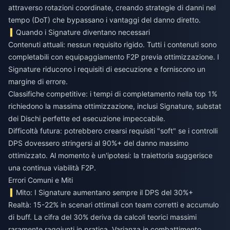
attraverso rotazioni coordinate, creando strategie di danni nel
tempo (DoT) che bypassano i vantaggi del danno diretto.
Quando i Signature diventano necessari
Contenuti attuali: nessun requisito rigido. Tutti i contenuti sono
completabili con equipaggiamento F2P previa ottimizzazione. I
Signature riducono i requisiti di esecuzione e forniscono un
margine di errore.
Classifiche competitive: i tempi di completamento nella top 1%
richiedono la massima ottimizzazione, inclusi Signature, substat
dei Dischi perfette ed esecuzione impeccabile.
Difficoltà futura: potrebbero crearsi requisiti "soft" se i controlli
DPS dovessero stringersi al 90%+ del danno massimo
ottimizzato. Al momento è un'ipotesi: la traiettoria suggerisce
una continua viabilità F2P.
Errori Comuni e Miti
Mito: I Signature aumentano sempre il DPS del 30%+
Realtà: 15-22% in scenari ottimali con team corretti e accumulo
di buff. La cifra del 30% deriva da calcoli teorici massimi
raramente raggiunti in pratica. Varianza in combattimento,