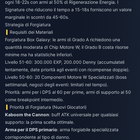
ogni 18-22s con armi al 50% di Rigenerazione Energia. I
Signature che riducono il tempo a 15-18s forniscono un valore
marginale in scontri da 45-60s.
Strategia di Forgiatura
Requisiti dei Materiali
Forgiatura Box Galaxy: le armi di Grado A richiedono una
quantità moderata di Chip Motore W; il Grado B costa risorse
minime ma ha statistiche inferiori.
Livello 51-60: 300.000 EXP, 200.000 Denny (accumulateli
lentamente, date priorità agli eventi con ricompense doppie).
Livello 50-60: 20 Componenti Motore W Specializzati (boss
settimanali, negozi degli eventi: limitati nel tempo).
Priorità: armi per i DPS al 60 per prime, armi di supporto al 50
come breakpoint intermedio.
Priorità di Forgiatura (Nuovi Giocatori)
Kaboom the Cannon
: buff ATK universale per qualsiasi
supporto: la prima scelta ottimale.
Arma per il DPS primario
: arma forgiabile specializzata
corrispondente al tipo di danno.