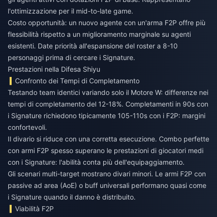
l'ottimizzazione per il mid-to-late game.
Costo opportunità: un nuovo agente con un'arma F2P offre più
flessibilità rispetto a un miglioramento marginale su agenti
esistenti. Date priorità all'espansione del roster a 8-10
personaggi prima di cercare i Signature.
Prestazioni nella Difesa Shiyu
Confronto dei Tempi di Completamento
Testando team identici variando solo il Motore W: differenze nei
tempi di completamento del 12-18%. Completamenti in 90s con
i Signature richiedono tipicamente 105-110s con i F2P: margini
confortevoli.
Il divario si riduce con una corretta esecuzione. Combo perfette
con armi F2P spesso superano le prestazioni di giocatori medi
con i Signature: l'abilità conta più dell'equipaggiamento.
Gli scenari multi-target mostrano divari minori. Le armi F2P con
passive ad area (AoE) o buff universali performano quasi come
i Signature quando il danno è distribuito.
Viabilità F2P