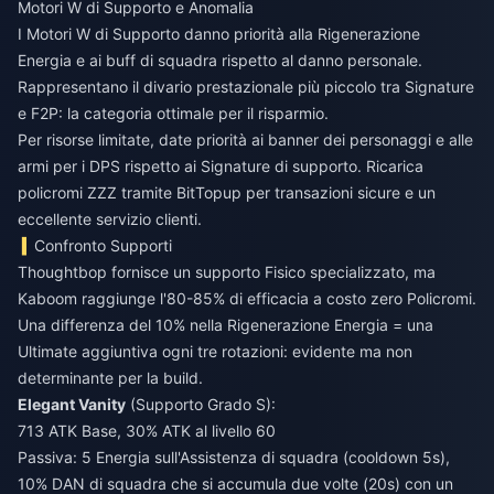
Motori W di Supporto e Anomalia
I Motori W di Supporto danno priorità alla Rigenerazione
Energia e ai buff di squadra rispetto al danno personale.
Rappresentano il divario prestazionale più piccolo tra Signature
e F2P: la categoria ottimale per il risparmio.
Per risorse limitate, date priorità ai banner dei personaggi e alle
armi per i DPS rispetto ai Signature di supporto.
Ricarica
policromi ZZZ
tramite BitTopup per transazioni sicure e un
eccellente servizio clienti.
Confronto Supporti
Thoughtbop fornisce un supporto Fisico specializzato, ma
Kaboom raggiunge l'80-85% di efficacia a costo zero Policromi.
Una differenza del 10% nella Rigenerazione Energia = una
Ultimate aggiuntiva ogni tre rotazioni: evidente ma non
determinante per la build.
Elegant Vanity
(Supporto Grado S):
713 ATK Base, 30% ATK al livello 60
Passiva: 5 Energia sull'Assistenza di squadra (cooldown 5s),
10% DAN di squadra che si accumula due volte (20s) con un