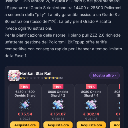
usando i Chip Motore W) e quelli di Grado S del pool standard.
I Signature di Grado S richiedono tra 14400 e 28800 Policromi
a seconda della "pity". La pity garantita assicura un Grado S a
80 estrazioni (tasso dell'1%). La pity per il Grado A scatta
invece ogni 10 estrazioni.
Per la pianificazione delle risorse, il
piano pull ZZZ 2.6
richiede
un'attenta gestione dei Policromi. BitTopup offre tariffe
competitive con consegna rapida per i banner a tempo limitato
della Fase 1.
Honkai: Star Rail
Mostra altro ›
4.17
924 venduto
-16%
-16%
-16%
-16%
6480 + 1600
8080 Oneiric
8080 Oneiric
8080 One
Oneiric Shard
Shard * 2
Shard * 4
Shard 
€ 75.54
€ 151.07
€ 302.14
€ 604
€ 90.26
€ 180.53
€ 361.06
€ 722.
Acquista ora
Acquista ora
Acquista ora
Acquista