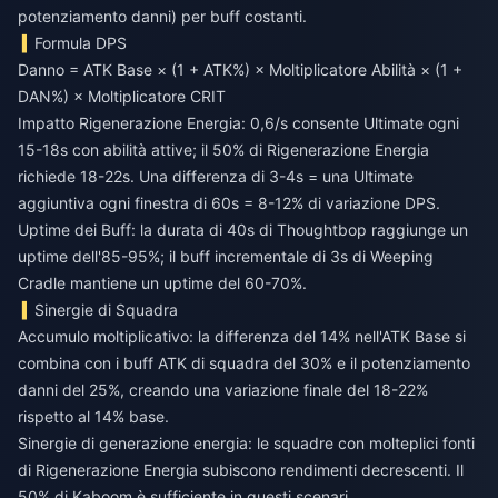
potenziamento danni) per buff costanti.
Formula DPS
Danno = ATK Base × (1 + ATK%) × Moltiplicatore Abilità × (1 +
DAN%) × Moltiplicatore CRIT
Impatto Rigenerazione Energia: 0,6/s consente Ultimate ogni
15-18s con abilità attive; il 50% di Rigenerazione Energia
richiede 18-22s. Una differenza di 3-4s = una Ultimate
aggiuntiva ogni finestra di 60s = 8-12% di variazione DPS.
Uptime dei Buff: la durata di 40s di Thoughtbop raggiunge un
uptime dell'85-95%; il buff incrementale di 3s di Weeping
Cradle mantiene un uptime del 60-70%.
Sinergie di Squadra
Accumulo moltiplicativo: la differenza del 14% nell'ATK Base si
combina con i buff ATK di squadra del 30% e il potenziamento
danni del 25%, creando una variazione finale del 18-22%
rispetto al 14% base.
Sinergie di generazione energia: le squadre con molteplici fonti
di Rigenerazione Energia subiscono rendimenti decrescenti. Il
50% di Kaboom è sufficiente in questi scenari.