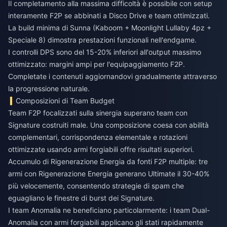
Il completamento alla massima difficoltà è possibile con setup
interamente F2P se abbinati a Disco Drive e team ottimizzati.
La build minima di Sunna (Kaboom + Moonlight Lullaby 4pz +
Speciale 8) dimostra prestazioni funzionali nell'endgame.
I controlli DPS sono del 15-20% inferiori all'output massimo
ottimizzato: margini ampi per l'equipaggiamento F2P.
Completate i contenuti aggiornandovi gradualmente attraverso
la progressione naturale.
Composizioni di Team Budget
Team F2P focalizzati sulla sinergia superano team con
Signature costruiti male. Una composizione coesa con abilità
complementari, corrispondenza elementale e rotazioni
ottimizzate usando armi forgiabili offre risultati superiori.
Accumulo di Rigenerazione Energia da fonti F2P multiple: tre
armi con Rigenerazione Energia generano Ultimate il 30-40%
più velocemente, consentendo strategie di spam che
eguagliano le finestre di burst dei Signature.
I team Anomalia ne beneficiano particolarmente: i team Dual-
Anomalia con armi forgiabili applicano gli stati rapidamente