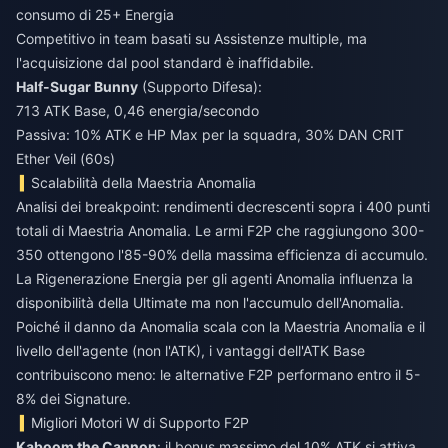
consumo di 25+ Energia
Competitivo in team basati su Assistenze multiple, ma
l'acquisizione dal pool standard è inaffidabile.
Half-Sugar Bunny
(Supporto Difesa):
713 ATK Base, 0,46 energia/secondo
Passiva: 10% ATK e HP Max per la squadra, 30% DAN CRIT
Ether Veil (60s)
Scalabilità della Maestria Anomalia
Analisi dei breakpoint: rendimenti decrescenti sopra i 400 punti
totali di Maestria Anomalia. Le armi F2P che raggiungono 300-
350 ottengono l'85-90% della massima efficienza di accumulo.
La Rigenerazione Energia per gli agenti Anomalia influenza la
disponibilità della Ultimate ma non l'accumulo dell'Anomalia.
Poiché il danno da Anomalia scala con la Maestria Anomalia e il
livello dell'agente (non l'ATK), i vantaggi dell'ATK Base
contribuiscono meno: le alternative F2P performano entro il 5-
8% dei Signature.
Migliori Motori W di Supporto F2P
Kaboom the Cannon
: il bonus massimo del 10% ATK si attiva