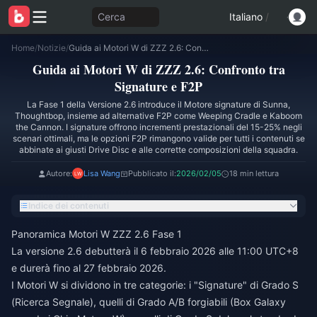
Cerca
Italiano
/
Home
/
Notizie
/
Guida ai Motori W di ZZZ 2.6: Confronto tra Signature e F2P
Guida ai Motori W di ZZZ 2.6: Confronto tra
Signature e F2P
La Fase 1 della Versione 2.6 introduce il Motore signature di Sunna,
Thoughtbop, insieme ad alternative F2P come Weeping Cradle e Kaboom
the Cannon. I signature offrono incrementi prestazionali del 15-25% negli
scenari ottimali, ma le opzioni F2P rimangono valide per tutti i contenuti se
abbinate ai giusti Drive Disc e alle corrette composizioni della squadra.
Autore:
Lisa Wang
Pubblicato il:
2026/02/05
18 min lettura
Indice dei contenuti
Panoramica Motori W ZZZ 2.6 Fase 1
La versione 2.6 debutterà il 6 febbraio 2026 alle 11:00 UTC+8
e durerà fino al 27 febbraio 2026.
I Motori W si dividono in tre categorie: i "Signature" di Grado S
(Ricerca Segnale), quelli di Grado A/B forgiabili (Box Galaxy