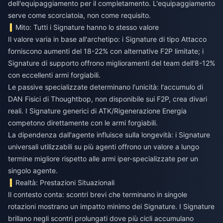
dell'equipaggiamento per il completamento. L'equipaggiamento
serve come scorciatoia, non come requisito.
Mito: Tutti i Signature hanno lo stesso valore
Il valore varia in base all'archetipo: i Signature di tipo Attacco
forniscono aumenti del 18-22% con alternative F2P limitate; i
Signature di supporto offrono miglioramenti del team dell'8-12%
con eccellenti armi forgiabili.
Le passive specializzate determinano l'unicità: l'accumulo di
DAN Fisici di Thoughtbop, non disponibile sui F2P, crea divari
reali. I Signature generici di ATK/Rigenerazione Energia
competono direttamente con le armi forgiabili.
La dipendenza dall'agente influisce sulla longevità: i Signature
universali utilizzabili su più agenti offrono un valore a lungo
termine migliore rispetto alle armi iper-specializzate per un
singolo agente.
Realtà: Prestazioni Situazionali
Il contesto conta: scontri brevi che terminano in singole
rotazioni mostrano un impatto minimo dei Signature. I Signature
brillano negli scontri prolungati dove più cicli accumulano