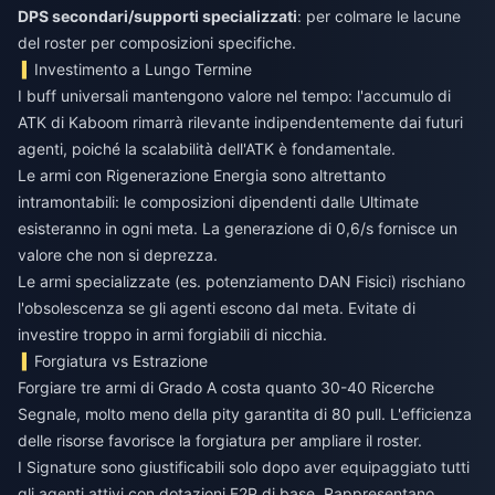
DPS secondari/supporti specializzati
: per colmare le lacune
del roster per composizioni specifiche.
Investimento a Lungo Termine
I buff universali mantengono valore nel tempo: l'accumulo di
ATK di Kaboom rimarrà rilevante indipendentemente dai futuri
agenti, poiché la scalabilità dell'ATK è fondamentale.
Le armi con Rigenerazione Energia sono altrettanto
intramontabili: le composizioni dipendenti dalle Ultimate
esisteranno in ogni meta. La generazione di 0,6/s fornisce un
valore che non si deprezza.
Le armi specializzate (es. potenziamento DAN Fisici) rischiano
l'obsolescenza se gli agenti escono dal meta. Evitate di
investire troppo in armi forgiabili di nicchia.
Forgiatura vs Estrazione
Forgiare tre armi di Grado A costa quanto 30-40 Ricerche
Segnale, molto meno della pity garantita di 80 pull. L'efficienza
delle risorse favorisce la forgiatura per ampliare il roster.
I Signature sono giustificabili solo dopo aver equipaggiato tutti
gli agenti attivi con dotazioni F2P di base. Rappresentano