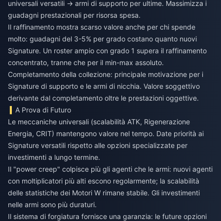
universali versatili → armi di supporto per ultime. Massimizza i
guadagni prestazionali per risorsa spesa.
Il raffinamento mostra scarso valore anche per chi spende
molto: guadagni del 3-5% per grado costano quanto nuovi
Signature. Un roster ampio con grado 1 supera il raffinamento
concentrato, tranne che per il min-max assoluto.
Completamento della collezione: principale motivazione per i
Signature di supporto e le armi di nicchia. Valore soggettivo
derivante dal completamento oltre le prestazioni oggettive.
A Prova di Futuro
Le meccaniche universali (scalabilità ATK, Rigenerazione
Energia, CRIT) mantengono valore nel tempo. Date priorità ai
Signature versatili rispetto alle opzioni specializzate per
investimenti a lungo termine.
Il "power creep" colpisce più gli agenti che le armi: nuovi agenti
con moltiplicatori più alti escono regolarmente; la scalabilità
delle statistiche dei Motori W rimane stabile. Gli investimenti
nelle armi sono più duraturi.
Il sistema di forgiatura fornisce una garanzia: le future opzioni