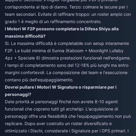
corrispondente al tipo di danno. Terzo: colmare le lacune per i
team secondari. Evitate di raffinare troppo: un roster ampio con
grado 1 è meglio di un raffinamento concentrato.
I Motori W F2P possono completare la Difesa Shiyu alla
massima difficoltà?
Sì. La massima difficoltà è completabile con setup interamente
F2P. La build minima di Sunna (Kaboom + Moonlight Lullaby
4pz + Speciale 8) dimostra prestazioni funzionali nell'endgame.
I tempi di completamento sono del 12-18% più lunghi ma entro
margini confortevoli. La composizione del team e l'esecuzione
contano più dell'equipaggiamento.
Dovrei pullare i Motori W Signature o risparmiare per i
personaggi?
Date priorità ai personaggi finché non avrete 8-10 agenti
funzionali che coprano tutti gli archetipi. L'acquisizione di
personaggi offre una flessibilità che l'equipaggiamento non può
replicare. Dopo aver costruito un roster diversificato e
ottimizzato i Dischi, considerate i Signature per i DPS primari. I