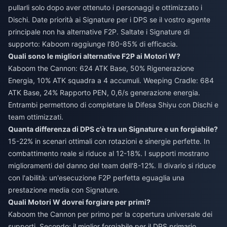
pullarli solo dopo aver ottenuto i personaggi e ottimizzato i
Dischi. Date priorità ai Signature per i DPS se il vostro agente
principale non ha alternative F2P. Saltate i Signature di
supporto: Kaboom raggiunge l'80-85% di efficacia.
Quali sono le migliori alternative F2P ai Motori W?
Kaboom the Cannon: 624 ATK Base, 50% Rigenerazione
Energia, 10% ATK squadra a 4 accumuli. Weeping Cradle: 684
ATK Base, 24% Rapporto PEN, 0,6/s generazione energia.
Entrambi permettono di completare la Difesa Shiyu con Dischi e
team ottimizzati.
Quanta differenza di DPS c'è tra un Signature e un forgiabile?
15-22% in scenari ottimali con rotazioni e sinergie perfette. In
combattimento reale si riduce al 12-18%. I supporti mostrano
miglioramenti del danno del team dell'8-12%. Il divario si riduce
con l'abilità: un'esecuzione F2P perfetta eguaglia una
prestazione media con Signature.
Quali Motori W dovrei forgiare per primi?
Kaboom the Cannon per primo per la copertura universale dei
supporti. Secondo: il miglior forgiabile per il DPS primario