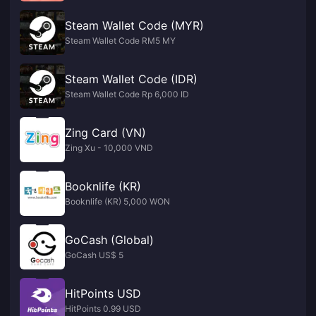
Steam Wallet Code (MYR)
Steam Wallet Code RM5 MY
Steam Wallet Code (IDR)
Steam Wallet Code Rp 6,000 ID
Zing Card (VN)
Zing Xu - 10,000 VND
Booknlife (KR)
Booknlife (KR) 5,000 WON
GoCash (Global)
GoCash US$ 5
HitPoints USD
HitPoints 0.99 USD