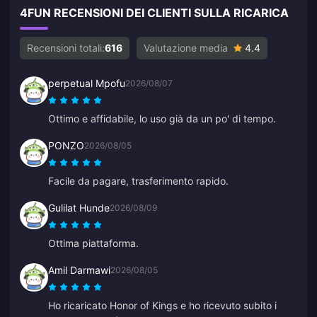
4FUN RECENSIONI DEI CLIENTI SULLA RICARICA
Recensioni totali:
616
Valutazione media
4.4
perpetual Mpofu
2026/08/07
Ottimo e affidabile, lo uso già da un po' di tempo.
PONZO
2026/08/05
Facile da pagare, trasferimento rapido.
Gulilat Hunde
2026/08/09
Ottima piattaforma.
Amil Darmawi
2026/08/05
Ho ricaricato Honor of Kings e ho ricevuto subito i