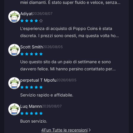
miei diamanti. È stato super fluido e veloce, senza
problemi.
Adiyat
2026/08/07
L'esperienza di acquisto di Poppo Coins è stata
discreta. I prezzi sono onesti, ma questa volta ho
dovuto aspettare più del previsto per le mie monete.
Scott Smith
2026/08/05
Non è una cattiva scelta, solo non perfetta.
Uso questo sito da un paio di settimane e sono
davvero felice. Mi hanno persino contattato per
confermare un dettaglio del mio ordine, facili da
perpetual T Mpofu
2026/08/05
raggiungere e l'operatore del supporto è stato gentile
e d'aiuto.
Servizio rapido e affidabile.
Luq Mannn
2026/08/07
Buon servizio.
4Fun Tutte le recensioni