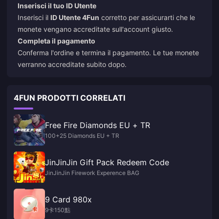
Inserisci il tuo ID Utente
Inserisci il
ID Utente 4Fun
corretto per assicurarti che le
monete vengano accreditate sull'account giusto.
Completa il pagamento
Conferma l'ordine e termina il pagamento. Le tue monete
verranno accreditate subito dopo.
4FUN PRODOTTI CORRELATI
Free Fire Diamonds EU + TR
100+25 Diamonds EU + TR
JinJinJin Gift Pack Redeem Code
JinJinJin Firework Experence BAG
9 Card 980x
9卡150點