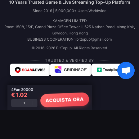
10 Years Trusted Game & Live Streaming Top-Up Platform
Since 2016 | 5,000,000+ Users Worldwide
KAMAGEN LIMITED
Room 1508, 15/F, Grand Plaza Office Tower II, 625 Nathan Road, Mong Kok,
Kowloon, Hong Kong
BUSINESS COOPERATION: ibittopup@gmail.com
© 2016-2026 BitTopup. All Rights Reserved.
TRUSTED & VERIFIED BY
4Fun 20000
€ 1.02
ACQUISTA ORA