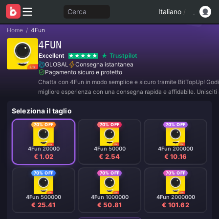
Cerca
Italiano
/
Home
/
4Fun
4FUN
Excellent
Trustpilot
GLOBAL
Consegna istantanea
Pagamento sicuro e protetto
Chatta con 4Fun in modo semplice e sicuro tramite BitTopUp! Godit
migliore esperienza con una consegna rapida e affidabile. Unisciti 
per offerte esclusive e sconti incredibili! ✨
Seleziona il taglio
70% OFF
70% OFF
70% OFF
4Fun 20000
4Fun 50000
4Fun 200000
€ 1.02
€ 2.54
€ 10.16
70% OFF
70% OFF
70% OFF
4Fun 500000
4Fun 1000000
4Fun 2000000
€ 25.41
€ 50.81
€ 101.62