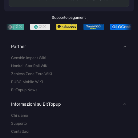
Supporto pagamenti
Partner
Genshin Impact Wiki
Honkai: Star Rail WIKI
Zenless Zone Zero WIKI
PUBG Mobile WIKI
BitTopup News
Informazioni su BitTopup
Chi siamo
Supporto
Contattaci