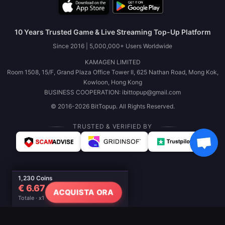
10 Years Trusted Game & Live Streaming Top-Up Platform
Since 2016 | 5,000,000+ Users Worldwide
KAMAGEN LIMITED
Room 1508, 15/F, Grand Plaza Office Tower II, 625 Nathan Road, Mong Kok,
Kowloon, Hong Kong
BUSINESS COOPERATION: ibittopup@gmail.com
© 2016-2026 BitTopup. All Rights Reserved.
TRUSTED & VERIFIED BY
1,230 Coins
€ 6.67
ACQUISTA ORA
Totale · x1