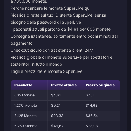
a 785.000 monete.
Perché ricaricare le monete SuperLive qui
Ricarica diretta sul tuo ID utente SuperLive, senza
bisogno della password di SuperLive
I pacchetti attuali partono da $4,61 per 605 monete
Consegna istantanea, solitamente entro pochi minuti dal
pagamento
Checkout sicuro con assistenza clienti 24/7
Ricarica globale di monete SuperLive per spettatori e
sostenitori in tutto il mondo
Tagli e prezzi delle monete SuperLive
Pacchetto
Prezzo attuale
Prezzo originale
605 Monete
$4,61
$7,31
1.230 Monete
$9,21
$14,62
3.125 Monete
$23,33
$36,54
6.250 Monete
$46,67
$73,08