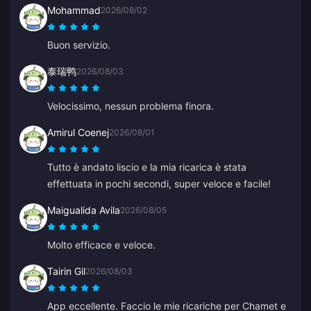
Mohammad
2026/08/02
Buon servizio.
泰瑞鸭
2026/08/03
Velocissimo, nessun problema finora.
Amirul Coenej
2026/08/01
Tutto è andato liscio e la mia ricarica è stata
effettuata in pochi secondi, super veloce e facile!
Maigualida Avila
2026/08/05
Molto efficace e veloce.
Tairin Gil
2026/08/03
App eccellente. Faccio le mie ricariche per Chamet e