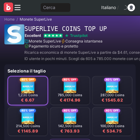
Cerca
Italiano
/
Home
/
Monete SuperLive
SUPERLIVE COINS TOP UP
Excellent
Trustpilot
Monete SuperLive
Consegna istantanea
Pagamento sicuro e protetto
Ricarica economica di monete SuperLive a partire da $4.61, conse
ID utente in pochi minuti. Scegli da 605 a 785.000 monete con u
sicuro.
Seleziona il taglio
40% OFF
40% OFF
40% OFF
1,230 Coins
785,000 Coins
287,000 Coins
€ 6.67
€ 4174.96
€ 1545.62
40% OFF
40% OFF
40% OFF
214,500 Coins
142,500 Coins
100,000 Coins
€ 1145.89
€ 763.93
€ 534.75