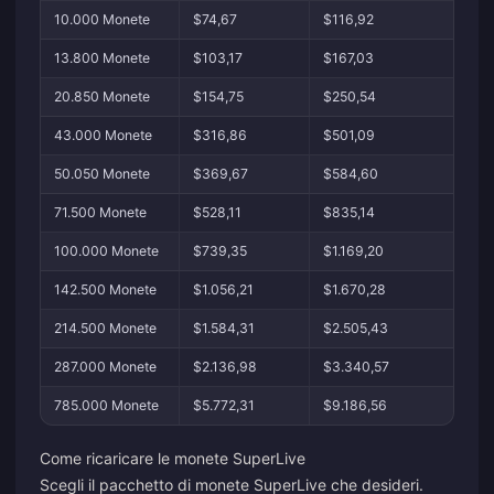
10.000 Monete
$74,67
$116,92
13.800 Monete
$103,17
$167,03
20.850 Monete
$154,75
$250,54
43.000 Monete
$316,86
$501,09
50.050 Monete
$369,67
$584,60
71.500 Monete
$528,11
$835,14
100.000 Monete
$739,35
$1.169,20
142.500 Monete
$1.056,21
$1.670,28
214.500 Monete
$1.584,31
$2.505,43
287.000 Monete
$2.136,98
$3.340,57
785.000 Monete
$5.772,31
$9.186,56
Come ricaricare le monete SuperLive
Scegli il pacchetto di monete SuperLive che desideri.