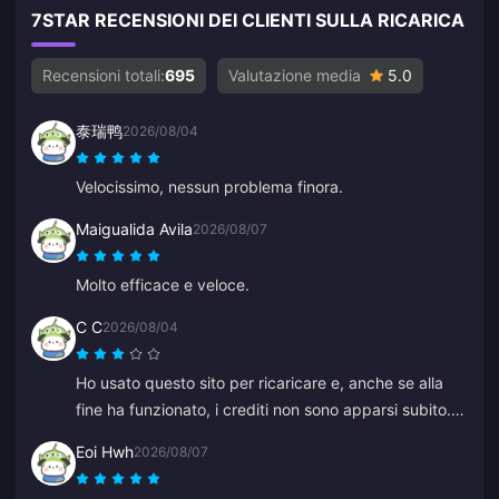
7STAR RECENSIONI DEI CLIENTI SULLA RICARICA
Recensioni totali:
695
Valutazione media
5.0
泰瑞鸭
2026/08/04
Velocissimo, nessun problema finora.
Maigualida Avila
2026/08/07
Molto efficace e veloce.
C C
2026/08/04
Ho usato questo sito per ricaricare e, anche se alla
fine ha funzionato, i crediti non sono apparsi subito. Il
servizio clienti ha impiegato almeno 5 minuti per
Eoi Hwh
2026/08/07
rispondere, il che mi ha messo ansia, ma alla fine la
ricarica è andata a buon fine. Sarebbe molto meglio