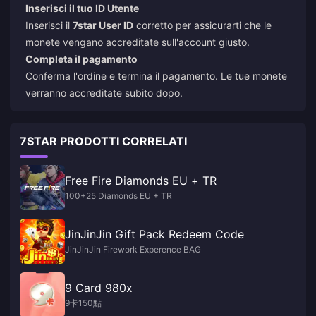
Inserisci il tuo ID Utente
Inserisci il
7star User ID
corretto per assicurarti che le
monete vengano accreditate sull'account giusto.
Completa il pagamento
Conferma l'ordine e termina il pagamento. Le tue monete
verranno accreditate subito dopo.
7STAR PRODOTTI CORRELATI
Free Fire Diamonds EU + TR
100+25 Diamonds EU + TR
JinJinJin Gift Pack Redeem Code
JinJinJin Firework Experence BAG
9 Card 980x
9卡150點