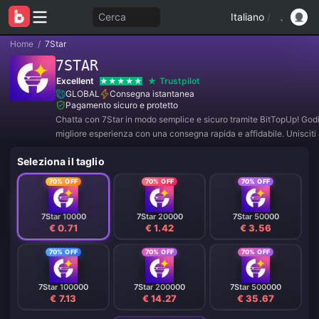
Cerca
Italiano
/
Home
/
7Star
7STAR
Excellent
Trustpilot
GLOBAL
Consegna istantanea
Pagamento sicuro e protetto
Chatta con 7Star in modo semplice e sicuro tramite BitTopUp! Godit
migliore esperienza con una consegna rapida e affidabile. Unisciti 
per offerte esclusive e sconti incredibili! ✨
Seleziona il taglio
70% OFF
70% OFF
70% OFF
7Star 10000
7Star 20000
7Star 50000
€ 0.71
€ 1.42
€ 3.56
70% OFF
70% OFF
70% OFF
7Star 100000
7Star 200000
7Star 500000
€ 7.13
€ 14.27
€ 35.67