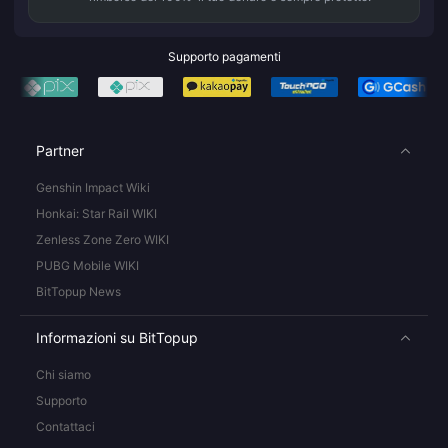
Supporto pagamenti
Partner
Genshin Impact Wiki
Honkai: Star Rail WIKI
Zenless Zone Zero WIKI
PUBG Mobile WIKI
BitTopup News
Informazioni su BitTopup
Chi siamo
Supporto
Contattaci