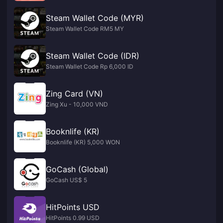
Steam Wallet Code (MYR)
Steam Wallet Code RM5 MY
Steam Wallet Code (IDR)
Steam Wallet Code Rp 6,000 ID
Zing Card (VN)
Zing Xu - 10,000 VND
Booknlife (KR)
Booknlife (KR) 5,000 WON
GoCash (Global)
GoCash US$ 5
HitPoints USD
HitPoints 0.99 USD