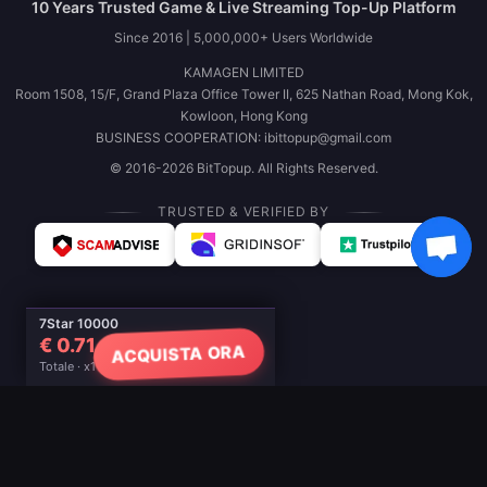
10 Years Trusted Game & Live Streaming Top-Up Platform
Since 2016 | 5,000,000+ Users Worldwide
KAMAGEN LIMITED
Room 1508, 15/F, Grand Plaza Office Tower II, 625 Nathan Road, Mong Kok,
Kowloon, Hong Kong
BUSINESS COOPERATION: ibittopup@gmail.com
© 2016-2026 BitTopup. All Rights Reserved.
TRUSTED & VERIFIED BY
7Star 10000
€ 0.71
ACQUISTA ORA
Totale · x1