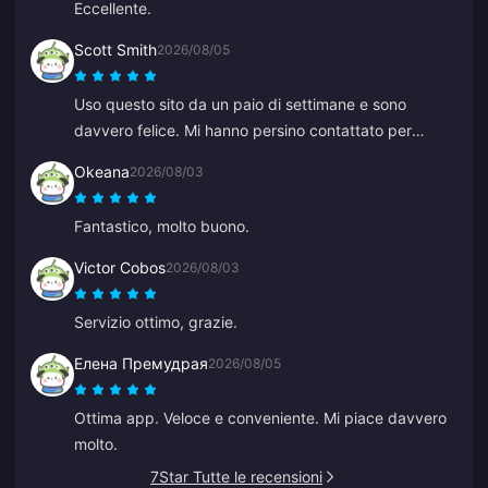
Eccellente.
se l'assistenza rispondesse più velocemente.
Scott Smith
2026/08/05
Uso questo sito da un paio di settimane e sono
davvero felice. Mi hanno persino contattato per
confermare un dettaglio del mio ordine, facili da
Okeana
2026/08/03
raggiungere e l'operatore del supporto è stato gentile
e d'aiuto.
Fantastico, molto buono.
Victor Cobos
2026/08/03
Servizio ottimo, grazie.
Елена Премудрая
2026/08/05
Ottima app. Veloce e conveniente. Mi piace davvero
molto.
7Star Tutte le recensioni