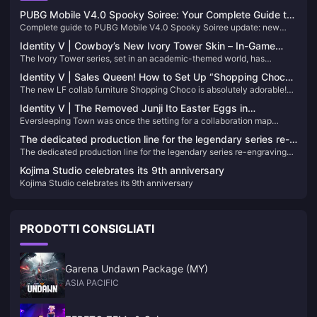
PUBG Mobile V4.0 Spooky Soiree: Your Complete Guide to
Complete guide to PUBG Mobile V4.0 Spooky Soiree update: new
the Halloween Update That’s Changing Everything
Halloween features, download tips, and best UC top-up strategies for
Identity V | Cowboy’s New Ivory Tower Skin – In-Game
exclusive items.
The Ivory Tower series, set in an academic-themed world, has
Look Way Better Than the 2D Preview!
welcomed a new student—none other than our Cowboy! These six-
Identity V | Sales Queen! How to Set Up “Shopping Choco”
yuan blue skins have always had solid quality, and this time the 3D
The new LF collab furniture Shopping Choco is absolutely adorable!
in Your Home – Cozy Furniture Stacking Guide
model is surprisingly well done!
This tutorial will show you how to stack furniture in your home so you
Identity V | The Removed Junji Ito Easter Eggs in
can turn a single-interaction item into a pseudo two-person
Eversleeping Town was once the setting for a collaboration map
Eversleeping Town
interaction!
between Identity V and the Junji Ito Collection, packed with eerie
The dedicated production line for the legendary series re-
easter eggs referencing his iconic horror stories.
The dedicated production line for the legendary series re-engraving
engraving project has been completed
project has been completed
Kojima Studio celebrates its 9th anniversary
Kojima Studio celebrates its 9th anniversary
PRODOTTI CONSIGLIATI
Garena Undawn Package (MY)
ASIA PACIFIC