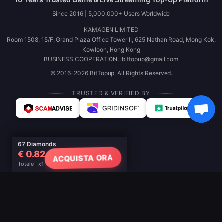
Since 2016 | 5,000,000+ Users Worldwide
KAMAGEN LIMITED
Room 1508, 15/F, Grand Plaza Office Tower II, 625 Nathan Road, Mong Kok,
Kowloon, Hong Kong
BUSINESS COOPERATION: ibittopup@gmail.com
© 2016-2026 BitTopup. All Rights Reserved.
TRUSTED & VERIFIED BY
67 Diamonds
€ 0.82
ACQUISTA ORA
Totale · x1