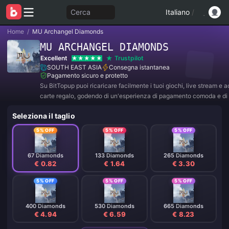
Cerca
Italiano
/
Home
/
MU Archangel Diamonds
MU ARCHANGEL DIAMONDS
Excellent
Trustpilot
SOUTH EAST ASIA
Consegna istantanea
Pagamento sicuro e protetto
Su BitTopup puoi ricaricare facilmente i tuoi giochi, live stream e 
carte regalo, godendo di un'esperienza di pagamento comoda e di 
sconti!
Seleziona il taglio
5% OFF
5% OFF
5% OFF
67 Diamonds
133 Diamonds
265 Diamonds
€ 0.82
€ 1.64
€ 3.30
5% OFF
5% OFF
5% OFF
400 Diamonds
530 Diamonds
665 Diamonds
€ 4.94
€ 6.59
€ 8.23