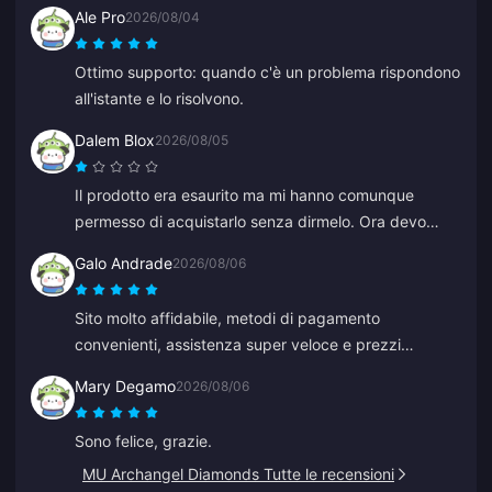
dovreste fare delle buone offerte.
Ale Pro
2026/08/04
Ottimo supporto: quando c'è un problema rispondono
all'istante e lo risolvono.
Dalem Blox
2026/08/05
Il prodotto era esaurito ma mi hanno comunque
permesso di acquistarlo senza dirmelo. Ora devo
aspettare ore o addirittura giorni per un rimborso.
Galo Andrade
2026/08/06
Sito molto affidabile, metodi di pagamento
convenienti, assistenza super veloce e prezzi
accessibili.
Mary Degamo
2026/08/06
Sono felice, grazie.
MU Archangel Diamonds Tutte le recensioni