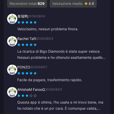
Recensioni totali:
829
Valutazione media
4.6
泰瑞鸭
2026/08/04
Velocissimo, nessun problema finora.
Rachel Taft
2026/08/04
La ricarica di Bigo Diamonds è stata super veloce.
Nessun problema e ho ottenuto esattamente quello
che volevo.
PONZO
2026/08/07
Facile da pagare, trasferimento rapido.
AhtshaM FarooQ
2026/08/05
Questa app è ottima, l'ho usata e mi trovo bene, ma
ho notato che è un po' cara. È comunque valida,