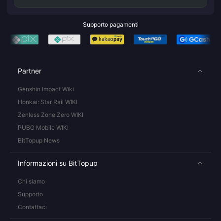
Supporto pagamenti
Partner
Genshin Impact Wiki
Honkai: Star Rail WIKI
Zenless Zone Zero WIKI
PUBG Mobile WIKI
BitTopup News
Informazioni su BitTopup
Chi siamo
Supporto
Contattaci