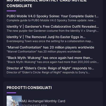
CONSIGLIATE
PUBG Mobile V4.0 Spooky Soiree: Your Complete Guide to
Complete guide to PUBG Mobile V4.0 Spooky Soiree update: new
the Halloween Update That’s Changing Everything
Halloween features, download tips, and best UC top-up strategies for
Identity V | Gardener's Free Collaborative Outfit Revealed—
exclusive items.
The new purple-tier Gardener costume from the Identity V × Shanghai
Full of Sci-Fi Energy!
Astronomy Museum collaboration is finally available for internal
Identity V | The Removed Junji Ito Easter Eggs in
preview! A new collaborative furniture piece will also be released
Eversleeping Town was once the setting for a collaboration map
Eversleeping Town
soon. Let's take a look at the 3D model together!
between Identity V and the Junji Ito Collection, packed with eerie
"Marvel Confrontation" has 20 million players worldwide
easter eggs referencing his iconic horror stories.
"Marvel Confrontation" has 20 million players worldwide
"Black Myth: Wukong" has once again had more than
"Black Myth: Wukong" has once again had more than 200,000 online
200,000 online Steam users after two months
Steam users after two months
Director of "Elden's Circle: Reign of Night" responds to
Director of "Elden's Circle: Reign of Night" responds to Sony's
Sony's acquisition of Kadokawa
acquisition of Kadokawa
PRODOTTI CONSIGLIATI
MU Archangel Monthly Card
SOUTH EAST ASIA