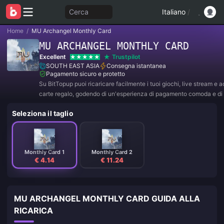
Cerca
Italiano
/
Home
/
MU Archangel Monthly Card
MU ARCHANGEL MONTHLY CARD
Excellent
Trustpilot
SOUTH EAST ASIA
Consegna istantanea
Pagamento sicuro e protetto
Su BitTopup puoi ricaricare facilmente i tuoi giochi, live stream e 
carte regalo, godendo di un'esperienza di pagamento comoda e di 
sconti!
Seleziona il taglio
Monthly Card 1
Monthly Card 2
€ 4.14
€ 11.24
MU ARCHANGEL MONTHLY CARD GUIDA ALLA
RICARICA