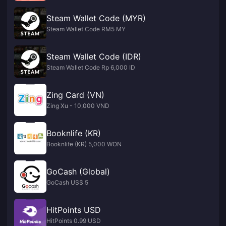
Steam Wallet Code (MYR)
Steam Wallet Code RM5 MY
Steam Wallet Code (IDR)
Steam Wallet Code Rp 6,000 ID
Zing Card (VN)
Zing Xu - 10,000 VND
Booknlife (KR)
Booknlife (KR) 5,000 WON
GoCash (Global)
GoCash US$ 5
HitPoints USD
HitPoints 0.99 USD