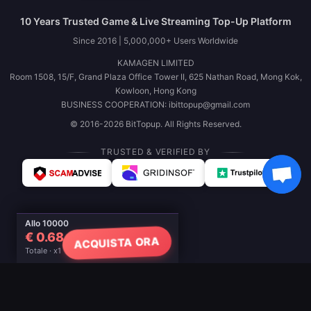
10 Years Trusted Game & Live Streaming Top-Up Platform
Since 2016 | 5,000,000+ Users Worldwide
KAMAGEN LIMITED
Room 1508, 15/F, Grand Plaza Office Tower II, 625 Nathan Road, Mong Kok,
Kowloon, Hong Kong
BUSINESS COOPERATION: ibittopup@gmail.com
© 2016-2026 BitTopup. All Rights Reserved.
TRUSTED & VERIFIED BY
Allo 10000
€ 0.68
ACQUISTA ORA
Totale · x1