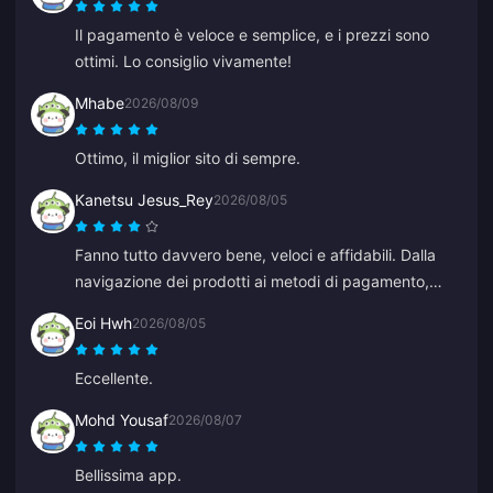
rispondere. Inoltre, non è chiaro quando i pagamenti
Il pagamento è veloce e semplice, e i prezzi sono
vengano elaborati. Se questi problemi venissero
ottimi. Lo consiglio vivamente!
risolti, sarebbe molto più affidabile.
Mhabe
2026/08/09
Ottimo, il miglior sito di sempre.
Kanetsu Jesus_Rey
2026/08/05
Fanno tutto davvero bene, veloci e affidabili. Dalla
navigazione dei prodotti ai metodi di pagamento,
l'intero layout li colloca molto più avanti rispetto agli
Eoi Hwh
2026/08/05
altri perché previene molti errori.
Eccellente.
Mohd Yousaf
2026/08/07
Bellissima app.