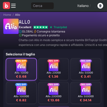
Cerca
Italiano
/
Home
/
Allo
ALLO
Excellent
Trustpilot
GLOBAL
Consegna istantanea
Pagamento sicuro e protetto
Chatta con Allo in modo semplice e sicuro tramite BitTopUp! Goditi 
esperienza con una consegna rapida e affidabile. Unisciti a noi ora
esclusive e sconti incredibili! ✨
Seleziona il taglio
70% OFF
70% OFF
70% OFF
Allo 10000
Allo 20000
Allo 50000
€ 0.68
€ 1.36
€ 3.41
70% OFF
70% OFF
70% OFF
Allo 100000
Allo 200000
Allo 500000
€ 6.82
€ 13.66
€ 34.14