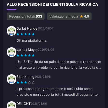
ALLO RECENSIONI DEI CLIENTI SULLA RICARICA
Recensioni totali:
633
Valutazione media
4.9
Gulilat Hunde
2026/08/07
Ottima piattaforma.
Jarrett Meyer
2026/08/06
Uso BitTopUp da un paio d'anni e posso dire tre cose:
mai avuto un problema con le ricariche; la velocità di
consegna supera qualsiasi altro servizio provato; ed è
Bibo Khong
2026/08/08
incredibilmente semplice, un paio di clic e sei a posto.
Ti semplifica la vita.
Il processo di pagamento non è così fluido come
previsto e non supporta tutti i metodi di pagamento
che speravo. Il sito web a volte rallenta o si blocca
DELIGHT
2026/08/06
durante la ricarica e il servizio clienti è lento a