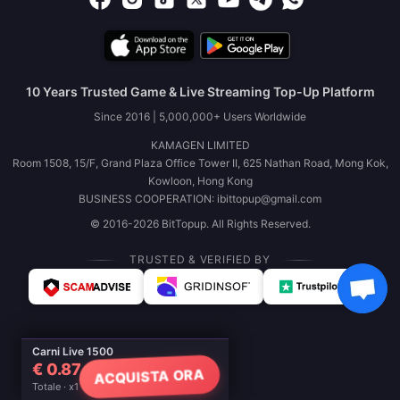
10 Years Trusted Game & Live Streaming Top-Up Platform
Since 2016 | 5,000,000+ Users Worldwide
KAMAGEN LIMITED
Room 1508, 15/F, Grand Plaza Office Tower II, 625 Nathan Road, Mong Kok,
Kowloon, Hong Kong
BUSINESS COOPERATION: ibittopup@gmail.com
© 2016-2026 BitTopup. All Rights Reserved.
TRUSTED & VERIFIED BY
Carni Live 1500
€ 0.87
ACQUISTA ORA
Totale · x1