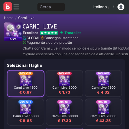
Cerca
Italiano
/
Home
/
Carni Live
CARNI LIVE
Excellent
Trustpilot
GLOBAL
Consegna istantanea
Pagamento sicuro e protetto
Chatta con Carni Live in modo semplice e sicuro tramite BitTopUp! 
migliore esperienza con una consegna rapida e affidabile. Unisciti 
per offerte esclusive e sconti incredibili! ✨
Seleziona il taglio
70% OFF
70% OFF
70% OFF
Carni Live 1500
Carni Live 3000
Carni Live 7500
€ 0.87
€ 1.73
€ 4.32
70% OFF
70% OFF
70% OFF
Carni Live 15000
Carni Live 30000
Carni Live 75000
€ 8.65
€ 17.30
€ 43.25