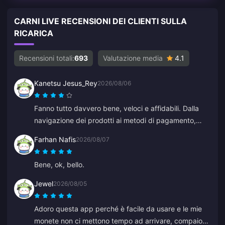
CARNI LIVE RECENSIONI DEI CLIENTI SULLA
RICARICA
Recensioni totali:
693
Valutazione media
4.1
Kanetsu Jesus_Rey
2026/08/06
Fanno tutto davvero bene, veloci e affidabili. Dalla
navigazione dei prodotti ai metodi di pagamento,
l'intero layout li colloca molto più avanti rispetto agli
Farhan Nafis
2026/08/07
altri perché previene molti errori.
Bene, ok, bello.
Jewel
2026/08/05
Adoro questa app perché è facile da usare e le mie
monete non ci mettono tempo ad arrivare, compaiono