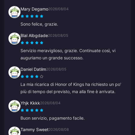
immediatamente. Grazie per questa app!
Mary Degamo
2026/08/04
Sono felice, grazie.
Blal Albgdade
2026/08/05
Servizio meraviglioso, grazie. Continuate così, vi
auguriamo un grande successo.
Daniel Datilm
2026/08/05
La mia ricarica di Honor of Kings ha richiesto un po'
più di tempo del previsto, ma alla fine è arrivata.
Yhjk Kkkk
2026/08/04
Buon servizio, pagamento facile.
Tammy Sweet
2026/08/08