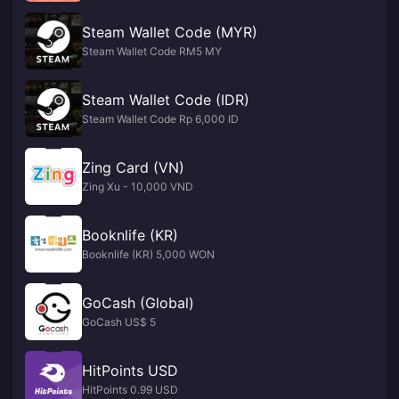
Steam Wallet Code (MYR)
Steam Wallet Code RM5 MY
Steam Wallet Code (IDR)
Steam Wallet Code Rp 6,000 ID
Zing Card (VN)
Zing Xu - 10,000 VND
Booknlife (KR)
Booknlife (KR) 5,000 WON
GoCash (Global)
GoCash US$ 5
HitPoints USD
HitPoints 0.99 USD