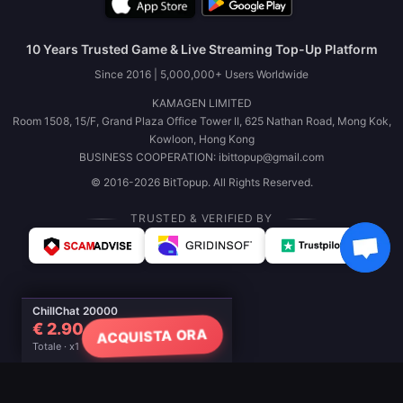
10 Years Trusted Game & Live Streaming Top-Up Platform
Since 2016 | 5,000,000+ Users Worldwide
KAMAGEN LIMITED
Room 1508, 15/F, Grand Plaza Office Tower II, 625 Nathan Road, Mong Kok,
Kowloon, Hong Kong
BUSINESS COOPERATION: ibittopup@gmail.com
© 2016-2026 BitTopup. All Rights Reserved.
TRUSTED & VERIFIED BY
ChillChat 20000
€ 2.90
ACQUISTA ORA
Totale · x1