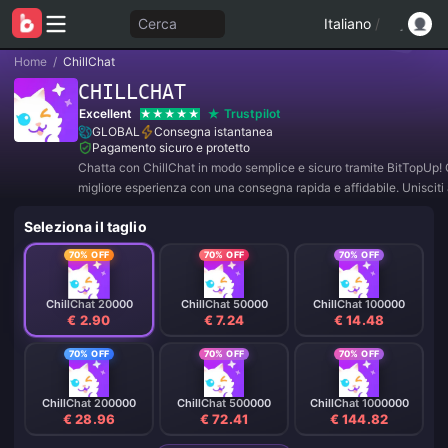
Cerca
Italiano
/
Home
/
ChillChat
CHILLCHAT
Excellent
Trustpilot
GLOBAL
Consegna istantanea
Pagamento sicuro e protetto
Chatta con ChillChat in modo semplice e sicuro tramite BitTopUp! G
migliore esperienza con una consegna rapida e affidabile. Unisciti 
per offerte esclusive e sconti incredibili! ✨
Seleziona il taglio
70% OFF
70% OFF
70% OFF
ChillChat 20000
ChillChat 50000
ChillChat 100000
€ 2.90
€ 7.24
€ 14.48
70% OFF
70% OFF
70% OFF
ChillChat 200000
ChillChat 500000
ChillChat 1000000
€ 28.96
€ 72.41
€ 144.82