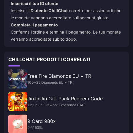
Inserisci il tuo ID utente
Inserisci l'
ID utente ChillChat
corretto per assicurarti che
le monete vengano accreditate sull'account giusto.
Completa il pagamento
Conferma l'ordine e termina il pagamento. Le tue monete
verranno accreditate subito dopo.
CHILLCHAT PRODOTTI CORRELATI
Free Fire Diamonds EU + TR
100+25 Diamonds EU + TR
JinJinJin Gift Pack Redeem Code
JinJinJin Firework Experence BAG
9 Card 980x
9卡150點