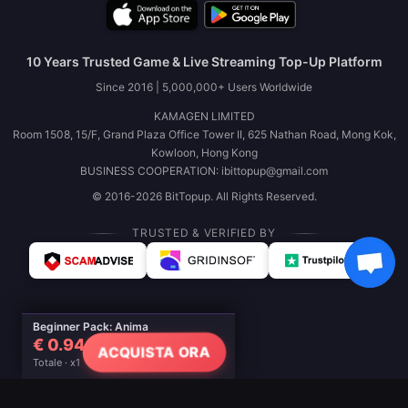
10 Years Trusted Game & Live Streaming Top-Up Platform
Since 2016 | 5,000,000+ Users Worldwide
KAMAGEN LIMITED
Room 1508, 15/F, Grand Plaza Office Tower II, 625 Nathan Road, Mong Kok,
Kowloon, Hong Kong
BUSINESS COOPERATION: ibittopup@gmail.com
© 2016-2026 BitTopup. All Rights Reserved.
TRUSTED & VERIFIED BY
Beginner Pack: Anima
€ 0.94
ACQUISTA ORA
Totale · x1