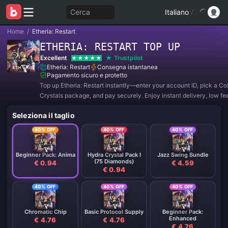
Cerca
Italiano
/
Home
/
Etheria: Restart
ETHERIA: RESTART TOP UP
Excellent
Trustpilot
Etheria: Restart
Consegna istantanea
Pagamento sicuro e protetto
Top up Etheria: Restart instantly—enter your account ID, pick a Co
Crystals package, and pay securely. Enjoy instant delivery, low fe
support so you can power up your Animus and play without waitin
Seleziona il taglio
40% OFF
40% OFF
40% OFF
Beginner Pack: Anima
Hydra Crystal Pack I
Jazz Swing Bundle
(75 Diamonds)
€ 0.94
€ 4.59
€ 0.94
40% OFF
40% OFF
40% OFF
Chromatic Chip
Basic Protocol Supply
Beginner Pack:
Enhanced
€ 4.76
€ 4.76
€ 4.76