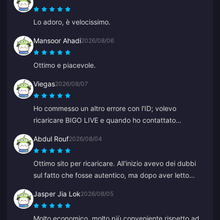
Lo adoro, è velocissimo.
Mansoor Ahadi
2026/08/06
Ottimo e piacevole.
Viegas
2026/08/07
Ho commesso un altro errore con l'ID; volevo
ricaricare BIGO LIVE e quando ho contattato
l'assistenza hanno risolto velocemente. Un team
Abdul Rouf
2026/08/04
sempre rispettoso e gentile. Grazie questa volta a ZY.
Ottimo sito per ricaricare. All'inizio avevo dei dubbi
sul fatto che fosse autentico, ma dopo aver letto
alcune recensioni ho acquistato un piccolo importo. È
Jasper Jia Lok
2026/08/05
arrivato in meno di 2 minuti, quindi sono molto
soddisfatto.
Molto economico, molto più conveniente rispetto ad