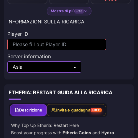
Mostra di più
+38
INFORMAZIONI SULLA RICARICA
Player ID
Server information
ETHERIA: RESTART GUIDA ALLA RICARICA
Descrizione
Invita e guadagna
HOT
Why
Top Up Etheria: Restart
Here
Boost your progress with
Etheria Coins
and
Hydra