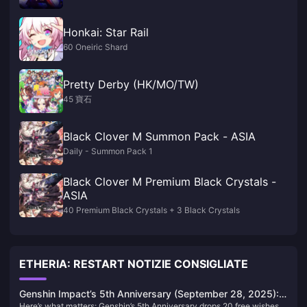
Honkai: Star Rail
60 Oneiric Shard
Pretty Derby (HK/MO/TW)
45 寶石
Black Clover M Summon Pack - ASIA
Daily - Summon Pack 1
Black Clover M Premium Black Crystals -
ASIA
40 Premium Black Crystals + 3 Black Crystals
ETHERIA: RESTART NOTIZIE CONSIGLIATE
Genshin Impact’s 5th Anniversary (September 28, 2025):
Here’s what matters: Genshin’s 5th Anniversary drops 20 free wishes,