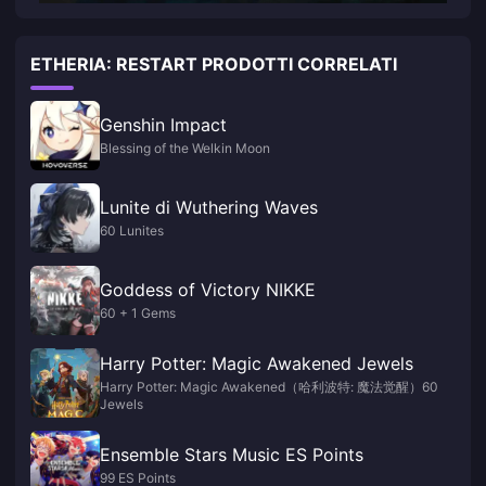
ETHERIA: RESTART PRODOTTI CORRELATI
Genshin Impact
Blessing of the Welkin Moon
Lunite di Wuthering Waves
60 Lunites
Goddess of Victory NIKKE
60 + 1 Gems
Harry Potter: Magic Awakened Jewels
Harry Potter: Magic Awakened（哈利波特: 魔法觉醒）60
Jewels
Ensemble Stars Music ES Points
99 ES Points