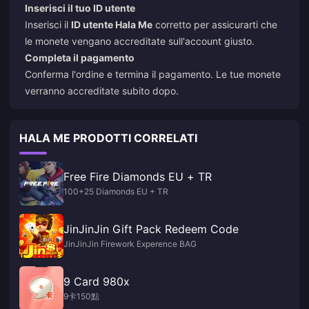
Inserisci il tuo ID utente
Inserisci il
ID utente Hala Me
corretto per assicurarti che
le monete vengano accreditate sull'account giusto.
Completa il pagamento
Conferma l'ordine e termina il pagamento. Le tue monete
verranno accreditate subito dopo.
HALA ME PRODOTTI CORRELATI
Free Fire Diamonds EU + TR
100+25 Diamonds EU + TR
JinJinJin Gift Pack Redeem Code
JinJinJin Firework Experence BAG
9 Card 980x
9卡150點