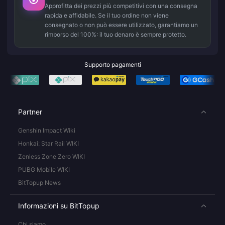
Approfitta dei prezzi più competitivi con una consegna
rapida e affidabile. Se il tuo ordine non viene
consegnato o non può essere utilizzato, garantiamo un
rimborso del 100%: il tuo denaro è sempre protetto.
Supporto pagamenti
Partner
Genshin Impact Wiki
Honkai: Star Rail WIKI
Zenless Zone Zero WIKI
PUBG Mobile WIKI
BitTopup News
Informazioni su BitTopup
Chi siamo