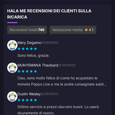
HALA ME RECENSIONI DEI CLIENTI SULLA
RICARICA
Recensioni totali:
746
Valutazione media
4.1
Mary Degamo
2026/08/02
Sono felice, grazie.
MUNYEMANA Theobard
2026/08/05
Ciao, sono molto felice di come ho acquistato le
monete Poppo Live e me le avete consegnate subito
sul mio account Binance. Sono soddisfatto della
Dustin Wesley
2026/08/02
vostra app e di come mi ha guidato. Grazie,
continuate così.
Ottimo servizio e prezzi davvero buoni. Lo userò
sicuramente di nuovo.