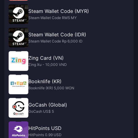
Steam Wallet Code (MYR)
Steam Wallet Code RM5 MY
Steam Wallet Code (IDR)
Steam Wallet Code Rp 6,000 ID
Zing Card (VN)
Zing Xu - 10,000 VND
Booknlife (KR)
Booknlife (KR) 5,000 WON
GoCash (Global)
GoCash US$ 5
HitPoints USD
HitPoints 0.99 USD