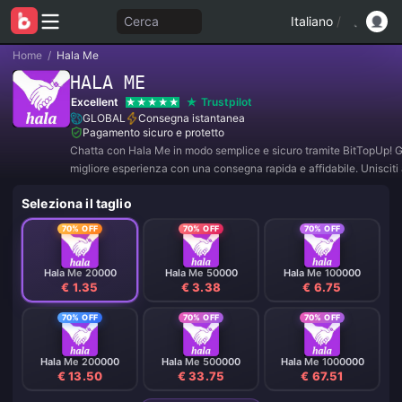
Cerca
Italiano
/
Home
/
Hala Me
HALA ME
Excellent
Trustpilot
GLOBAL
Consegna istantanea
Pagamento sicuro e protetto
Chatta con Hala Me in modo semplice e sicuro tramite BitTopUp! Go
migliore esperienza con una consegna rapida e affidabile. Unisciti 
per offerte esclusive e sconti incredibili! ✨
Seleziona il taglio
70% OFF
70% OFF
70% OFF
Hala Me 20000
Hala Me 50000
Hala Me 100000
€ 1.35
€ 3.38
€ 6.75
70% OFF
70% OFF
70% OFF
Hala Me 200000
Hala Me 500000
Hala Me 1000000
€ 13.50
€ 33.75
€ 67.51