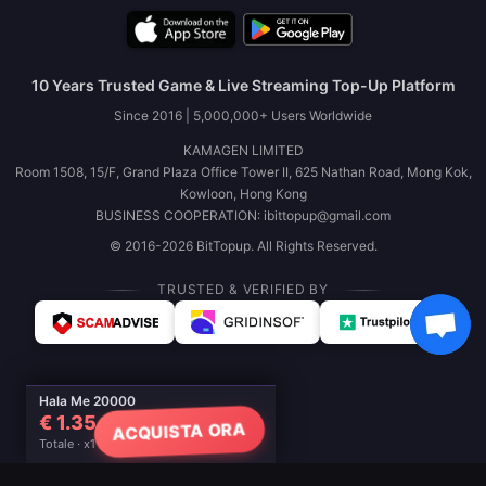
10 Years Trusted Game & Live Streaming Top-Up Platform
Since 2016 | 5,000,000+ Users Worldwide
KAMAGEN LIMITED
Room 1508, 15/F, Grand Plaza Office Tower II, 625 Nathan Road, Mong Kok,
Kowloon, Hong Kong
BUSINESS COOPERATION: ibittopup@gmail.com
© 2016-2026 BitTopup. All Rights Reserved.
TRUSTED & VERIFIED BY
Hala Me 20000
€ 1.35
ACQUISTA ORA
Totale · x1