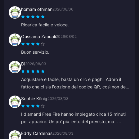
homam othman
2026/08/06
Ricarica facile e veloce.
Oussama Zaouali
2026/08/02
Buon servizio.
Di
2026/08/03
Acquistare è facile, basta un clic e paghi. Adoro il
fatto che ci sia l'opzione del codice QR, così non devi
collegare la tua banca.
Sophie König
2026/08/03
I diamanti Free Fire hanno impiegato circa 15 minuti
per apparire. Un po' più lento del previsto, ma il
prezzo era buono quindi sono felice.
Eddy Cardenas
2026/08/03