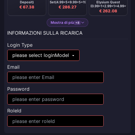
Deposit)
Set(4.99*5+9.99*5+19.99*5+49.99*5)
Elysium Quest
(0.99*1+2.99*1+4.99*1+9.
€ 67.38
€ 286.27
€ 262.08
Mostra di più
+8
INFORMAZIONI SULLA RICARICA
Login Type
Email
Password
RoleId