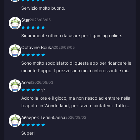
Servizio molto buono.
Star
2026/08/05
Sicuramente ottimo da usare per il gaming online.
Octavine Bouka
2026/08/05
Sono molto soddisfatto di questa app per ricaricare le
monete Poppo. I prezzi sono molto interessanti e mi
sento sicuro al momento dell'acquisto. La consiglio
Aseel
2026/08/03
vivamente a tutti, grazie.
Adoro la lore e il gioco, ma non riesco ad entrare nella
teapot e in Wonderland, per favore aiutatemi. Tutto il
resto è fantastico.
Айзирек Тиленбаева
2026/08/02
Super!