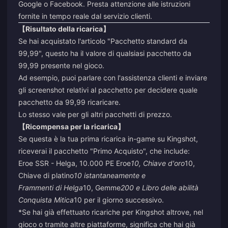
Google o Facebook. Presta attenzione alle istruzioni
fornite in tempo reale dal servizio clienti.
【Risultato della ricarica】
Se hai acquistato l'articolo "Pacchetto standard da
99,99", questo ha il valore di qualsiasi pacchetto da
99,99 presente nel gioco.
Ad esempio, puoi parlare con l'assistenza clienti e inviare
gli screenshot relativi al pacchetto per decidere quale
pacchetto da 99,99 ricaricare.
Lo stesso vale per gli altri pacchetti di prezzo.
【Ricompensa per la ricarica】
Se questa è la tua prima ricarica in-game su Kingshot,
riceverai il pacchetto "Primo Acquisto", che include:
Eroe SSR - Helga, 10.000 PE Eroe
10, Chiave d'oro
10,
Chiave di platino
10 istantaneamente e
Frammenti di Helga
10, Gemme
200 e Libro delle abilità
Conquista Mitica
10 per il giorno successivo.
*Se hai già effettuato ricariche per Kingshot altrove, nel
gioco o tramite altre piattaforme, significa che hai già