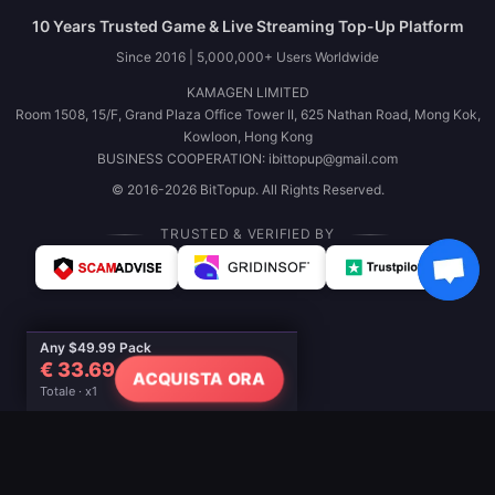
10 Years Trusted Game & Live Streaming Top-Up Platform
Since 2016 | 5,000,000+ Users Worldwide
KAMAGEN LIMITED
Room 1508, 15/F, Grand Plaza Office Tower II, 625 Nathan Road, Mong Kok,
Kowloon, Hong Kong
BUSINESS COOPERATION: ibittopup@gmail.com
© 2016-2026 BitTopup. All Rights Reserved.
TRUSTED & VERIFIED BY
Any $49.99 Pack
€ 33.69
ACQUISTA ORA
Totale · x1