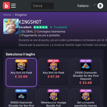
Cerca
Italiano
/
Home
/
Kingshot
KINGSHOT
Excellent
Trustpilot
GLOBAL
Consegna istantanea
Pagamento sicuro e protetto
Durante le ore di punta, alcuni ordini potrebbero richiedere più di 3
Grazie per la pazienza. La ricarica tramite login richiede l'accesso
effettuare l'acquisto; si prega di contattare il servizio clienti per fo
Seleziona il taglio
codice di verifica Google o Facebook dopo il pagamento.
70% OFF
70% OFF
70% OFF
Any $49.99 Pack
Any $99.99 Pack
25000 Diamonds
(Double for the First
€ 33.69
€ 67.38
Deposit)
€ 33.69
70% OFF
70% OFF
70% OFF
50000 Diamonds
Wavebound Voyage
Set completo
(Double for the First
Bundle Full
pacchetto risorse