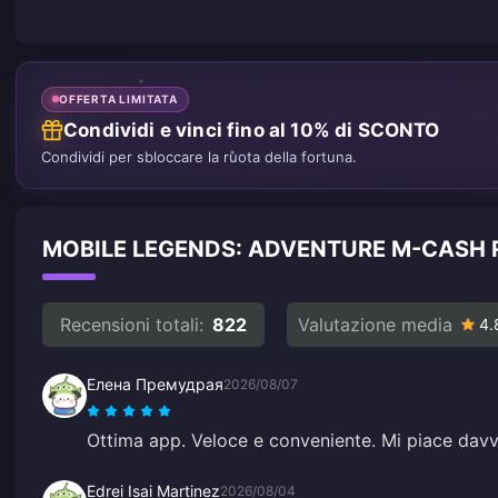
OFFERTA LIMITATA
Condividi e vinci fino al 10% di SCONTO
Condividi per sbloccare la ruota della fortuna.
MOBILE LEGENDS: ADVENTURE M-CASH R
Recensioni totali:
822
Valutazione media
4.
Елена Премудрая
2026/08/07
Ottima app. Veloce e conveniente. Mi piace dav
Edrei Isai Martinez
2026/08/04