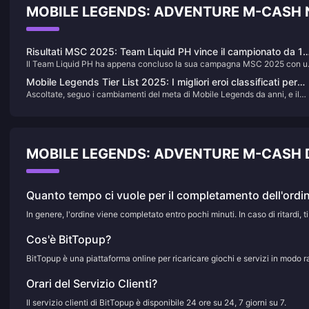
MOBILE LEGENDS: ADVENTURE M-CASH N
Risultati MSC 2025: Team Liquid PH vince il campionato da 1
Il Team Liquid PH ha appena concluso la sua campagna MSC 2025 con u
milione di dollari
vantaggio schiacciante, portandosi a casa 1 milione di dollari in premi e
Mobile Legends Tier List 2025: I migliori eroi classificati per
diventando uno degli avversari più temibili al Campionato Mondiale M7 il
Ascoltate, seguo i cambiamenti del meta di Mobile Legends da anni, e il
percentuale di vittoria
prossimo gennaio. Ecco tutte le informazioni sui risultati, i momenti salient
2025 è stato pazzesco. Questa tier list elimina il superfluo, basandosi su
le tendenze future negli eSport di Mobile Legends Bang Bang.
percentuali di vittoria reali, frequenze di ban e ciò che funziona davvero
nelle classificate. Che siate bloccati nell'inferno Epico o stiate puntando a
Gloria Mitica, ecco cosa dovete sapere sugli eroi che contano.
MOBILE LEGENDS: ADVENTURE M-CASH 
Quanto tempo ci vuole per il completamento dell'ordi
In genere, l'ordine viene completato entro pochi minuti. In caso di ritardi, ti
Cos'è BitTopup?
BitTopup è una piattaforma online per ricaricare giochi e servizi in modo r
Orari del Servizio Clienti?
Il servizio clienti di BitTopup è disponibile 24 ore su 24, 7 giorni su 7.