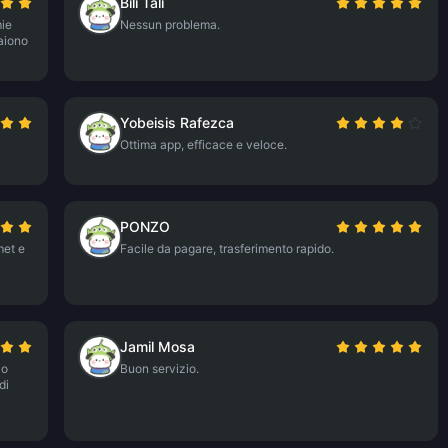
Bili Tali
mie
Nessun problema.
aiono
Yobeisis Rafezca
Ottima app, efficace e veloce.
PONZO
met e
Facile da pagare, trasferimento rapido.
Jamil Mosa
Ho
Buon servizio.
di