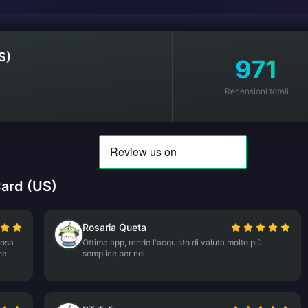
S)
971
Recensioni totali
Card (US)
Rosaria Queta
cosa
Ottima app, rende l'acquisto di valuta molto più
he
semplice per noi.