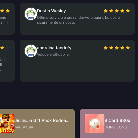
Dustin Wesley
meno
Ottimo servizio e prezzi davvero buoni. Lo userò
nshin
sicuramente di nuovo.
andraina tandrify
Veloce e affidabile.
. Il
Il
.
JinJinJin Gift Pack Redeem Code
9 Card 980x
MALAYSIA
HONG KONG