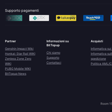
Supporto pagamenti
Partner
Informazioni su
Acquisti
BitTopup
Genshin Impact Wiki
Informativa sui 
Chi siamo
Honkai: Star Rail WIKI
Informativa sul
Supporto
Zenless Zone Zero
spedizione
Contattaci
WIKI
Politica AML/
PUBG Mobile WIKI
BitTopup News
Room 15