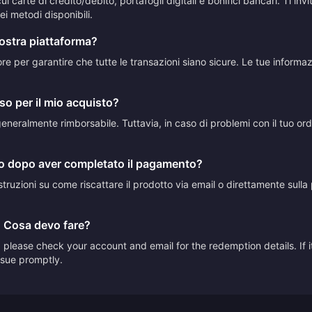
 carte di credito/debito, portafogli digitali e bonifici bancari. Ti in
i metodi disponibili.
vostra piattaforma?
ttore per garantire che tutte le transazioni siano sicure. Le tue inform
so per il mio acquisto?
neralmente rimborsabile. Tuttavia, in caso di problemi con il tuo ordine
to dopo aver completato il pagamento?
truzioni su come riscattare il prodotto via email o direttamente sulla p
. Cosa devo fare?
please check your account and email for the redemption details. If it
issue promptly.