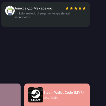
Александр Макаренко
Il miglior metodo di pagamento, grazie agli
sviluppatori.
Steam Wallet Code (MYR)
MALAYSIA