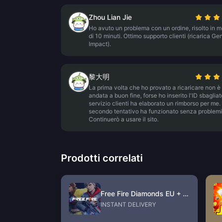
Zhou Lian Jie
Ho avuto un problema con un ordine, risolto in 
di 10 minuti. Ottimo supporto clienti (ricarica Ge
Impact).
黎大明
La prima volta che ho provato a ricaricare non è
andata a buon fine, forse ho inserito l'ID sbagliato
servizio clienti ha elaborato un rimborso per me. 
secondo tentativo ha funzionato senza problemi
Continuerò a usare il sito.
Prodotti correlati
Free Fire Diamonds EU + TR
INSTANT DELIVERY