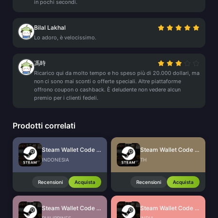
in pochi secondi.
Bilal Lakhal
Lo adoro, è velocissimo.
馮時
Ricarico qui da molto tempo e ho speso più di 20.000 dollari, ma
non ci sono mai sconti o offerte speciali. Altre piattaforme
offrono coupon o cashback. È deludente non vedere alcun
premio per i clienti fedeli.
Prodotti correlati
Steam Wallet Code (IDR)
Steam Wallet Code (THB)
INDONESIA
TH
Recensioni
Acquista
Recensioni
Acquista
Steam Wallet Code (PHP)
Steam Wallet Code (INR)