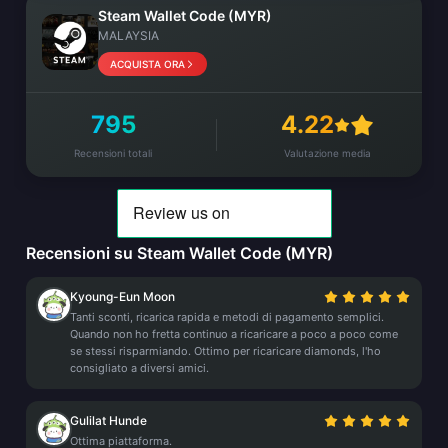
Steam Wallet Code (MYR)
MALAYSIA
ACQUISTA ORA
795
4.22
Recensioni totali
Valutazione media
Recensioni su Steam Wallet Code (MYR)
Kyoung-Eun Moon
Tanti sconti, ricarica rapida e metodi di pagamento semplici.
Quando non ho fretta continuo a ricaricare a poco a poco come
se stessi risparmiando. Ottimo per ricaricare diamonds, l'ho
consigliato a diversi amici.
Gulilat Hunde
Ottima piattaforma.