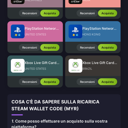
PHILIPPINES
INDIA
Recensioni
Acquista
Recensioni
Acquista
PlayStation Network Card (US)
PlayStation Network Card (HK)
UNITED STATES
HONG KONG
Recensioni
Acquista
Recensioni
Acquista
Xbox Live Gift Card (US)
Xbox Live Gift Card (BR)
UNITED STATES
BRAZIL
Recensioni
Acquista
Recensioni
Acquista
COSA C'È DA SAPERE SULLA RICARICA
STEAM WALLET CODE (MYR)
1.
Come posso effettuare un acquisto sulla vostra
piattaforma?