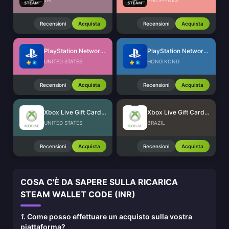
TH
PHILIPPINES
Recensioni
Acquista
Recensioni
Acquista
PlayStation Network Card (US)
PlayStation Network Card (HK)
UNITED STATES
HONG KONG
Recensioni
Acquista
Recensioni
Acquista
Xbox Live Gift Card (US)
Xbox Live Gift Card (BR)
UNITED STATES
BRAZIL
Recensioni
Acquista
Recensioni
Acquista
COSA C'È DA SAPERE SULLA RICARICA
STEAM WALLET CODE (INR)
1.
Come posso effettuare un acquisto sulla vostra
piattaforma?