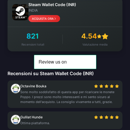
Steam Wallet Code (INR)
INDIA
ACQUISTA ORA
821
4.54
Recensioni totali
Valutazione media
Recensioni su Steam Wallet Code (INR)
Octavine Bouka
Sono molto soddisfatto di questa app per ricaricare le monete
Poppo. I prezzi sono molto interessanti e mi sento sicuro al
momento dell'acquisto. La consiglio vivamente a tutti, grazie.
Gulilat Hunde
Ottima piattaforma.