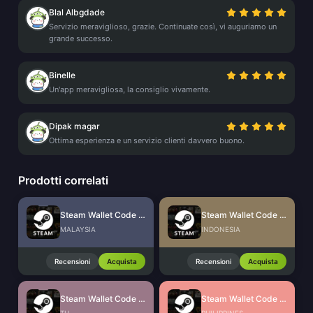
Blal Albgdade
Servizio meraviglioso, grazie. Continuate così, vi auguriamo un
grande successo.
Binelle
Un'app meravigliosa, la consiglio vivamente.
Dipak magar
Ottima esperienza e un servizio clienti davvero buono.
Prodotti correlati
Steam Wallet Code (MYR)
Steam Wallet Code (IDR)
MALAYSIA
INDONESIA
Recensioni
Acquista
Recensioni
Acquista
Steam Wallet Code (THB)
Steam Wallet Code (PHP)