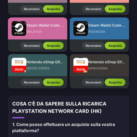
Recensioni
Acquista
Recensioni
Acquista
Steam Wallet Code (MYR)
Steam Wallet Code (IDR)
MALAYSIA
INDONESIA
Recensioni
Acquista
Recensioni
Acquista
Nintendo eShop Gift Card (US)
Nintendo eShop Gift Card (HK)
UNITED STATES
HONG KONG
Recensioni
Acquista
Recensioni
Acquista
COSA C'È DA SAPERE SULLA RICARICA
PLAYSTATION NETWORK CARD (HK)
1.
Come posso effettuare un acquisto sulla vostra
piattaforma?