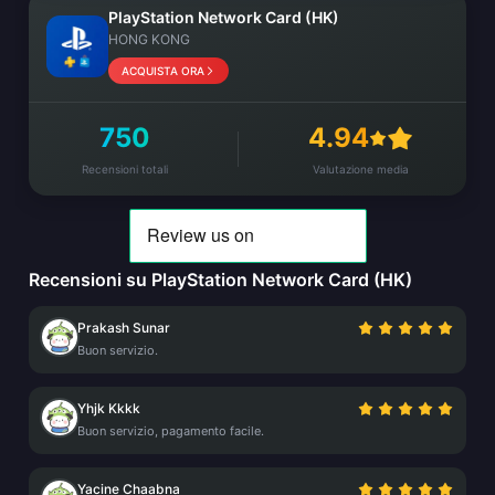
PlayStation Network Card (HK)
HONG KONG
ACQUISTA ORA
750
4.94
Recensioni totali
Valutazione media
Recensioni su PlayStation Network Card (HK)
Prakash Sunar
Buon servizio.
Yhjk Kkkk
Buon servizio, pagamento facile.
Yacine Chaabna