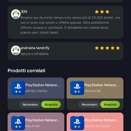
馮時
Ricarico qui da molto tempo e ho speso più di 20.000 dollari, ma
non ci sono mai sconti o offerte speciali. Altre piattaforme
offrono coupon o cashback. È deludente non vedere alcun
premio per i clienti fedeli.
andraina tandrify
Veloce e affidabile.
Prodotti correlati
PlayStation Network Card (US)
PlayStation Network Card (SG)
UNITED STATES
SINGAPORE
Recensioni
Acquista
Recensioni
Acquista
PlayStation Network Card (MY)
PlayStation Network Card (UK)
MALAYSIA
UNITED KINGDOM