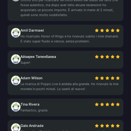
Ottimo sito per ricaricare. All'inizio avevo dei dubbi sul fatto che
fosse autentico, ma dopo aver letto alcune recensioni ho
acquistato un piccolo importo. È arrivato in meno di 2 minuti,
quindi sono molto soddisfatto.
Amil Darmawi
Ho ricaricato Honor of Kings e ho ricevuto subito i miei diamanti.
È stato super fluido e veloce, senza problemi.
Айзирек Тиленбаева
Super!
Adam Wilson
La ricarica di Poppo Live è andata alla grande. Ho ricevuto le mie
monete in pochi minuti. Lo userò di nuovo!
Tina Rivera
Fantastico, grazie.
Galo Andrade