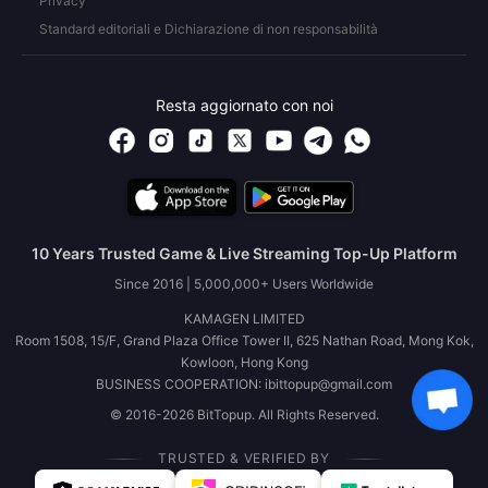
Privacy
Standard editoriali e Dichiarazione di non responsabilità
Resta aggiornato con noi
10 Years Trusted Game & Live Streaming Top-Up Platform
Since 2016 | 5,000,000+ Users Worldwide
KAMAGEN LIMITED
Room 1508, 15/F, Grand Plaza Office Tower II, 625 Nathan Road, Mong Kok,
Kowloon, Hong Kong
BUSINESS COOPERATION: ibittopup@gmail.com
© 2016-2026 BitTopup. All Rights Reserved.
TRUSTED & VERIFIED BY