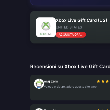
Xbox Live Gift Card (US)
UNITED STATES
ACQUISTA ORA
Recensioni su Xbox Live Gift Car
eraj zero
Veloce e sicuro, adoro questo sito web.