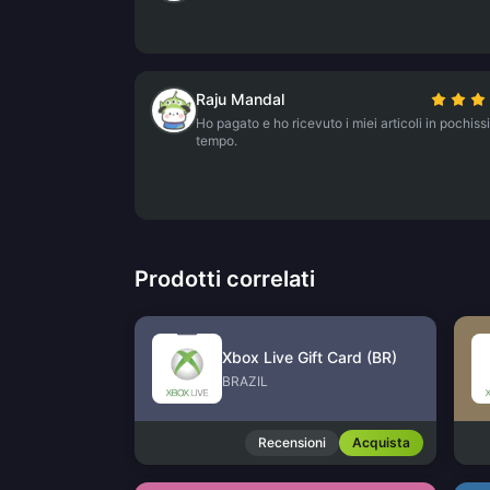
Raju Mandal
Ho pagato e ho ricevuto i miei articoli in pochis
tempo.
Prodotti correlati
Xbox Live Gift Card (BR)
BRAZIL
Recensioni
Acquista