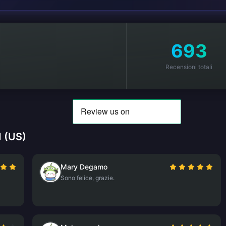
693
Recensioni totali
d (US)
Mary Degamo
Sono felice, grazie.