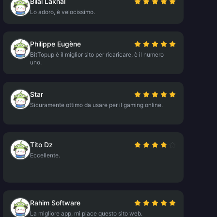
Bilal Lakhal
Lo adoro, è velocissimo.
Philippe Eugène
BitTopup è il miglior sito per ricaricare, è il numero
uno.
Star
Sicuramente ottimo da usare per il gaming online.
Tito Dz
Eccellente.
Rahim Software
La migliore app, mi piace questo sito web.