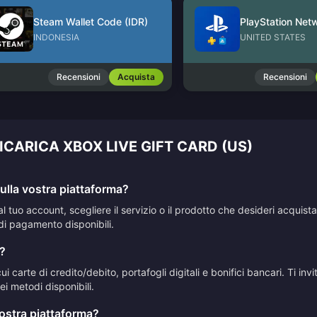
Steam Wallet Code (IDR)
INDONESIA
UNITED STATES
Recensioni
Acquista
Recensioni
ICARICA XBOX LIVE GIFT CARD (US)
lla vostra piattaforma?
al tuo account, scegliere il servizio o il prodotto che desideri acqui
di pagamento disponibili.
?
 carte di credito/debito, portafogli digitali e bonifici bancari. Ti in
i metodi disponibili.
vostra piattaforma?