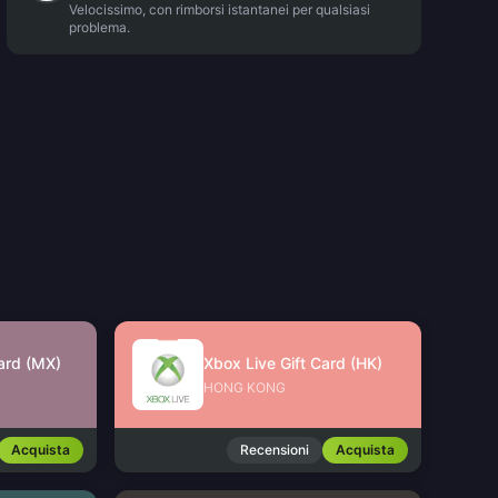
Velocissimo, con rimborsi istantanei per qualsiasi
problema.
Card (MX)
Xbox Live Gift Card (HK)
HONG KONG
Acquista
Recensioni
Acquista