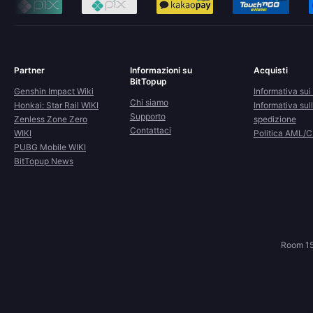
Partner
Informazioni su
Acquisti
BitTopup
Genshin Impact Wiki
Informativa sui 
Chi siamo
Honkai: Star Rail WIKI
Informativa sul
Supporto
Zenless Zone Zero
spedizione
Contattaci
WIKI
Politica AML/
PUBG Mobile WIKI
BitTopup News
Room 15