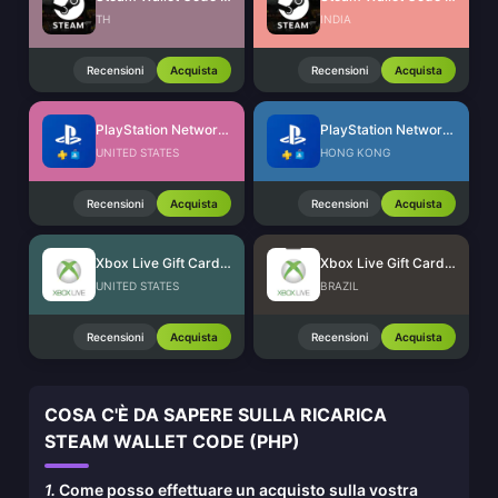
TH
INDIA
Recensioni
Acquista
Recensioni
Acquista
PlayStation Network Card (US)
PlayStation Network Card (HK)
UNITED STATES
HONG KONG
Recensioni
Acquista
Recensioni
Acquista
Xbox Live Gift Card (US)
Xbox Live Gift Card (BR)
UNITED STATES
BRAZIL
Recensioni
Acquista
Recensioni
Acquista
COSA C'È DA SAPERE SULLA RICARICA
STEAM WALLET CODE (PHP)
1.
Come posso effettuare un acquisto sulla vostra