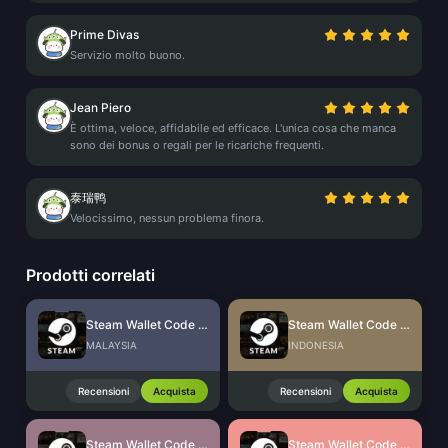
Prime Divas
Servizio molto buono.
Jean Piero
È ottima, veloce, affidabile ed efficace. L'unica cosa che manca
sono dei bonus o regali per le ricariche frequenti.
泰瑞鸭
Velocissimo, nessun problema finora.
Prodotti correlati
Steam Wallet Code (MYR)
Steam Wallet Code (IDR)
MALAYSIA
INDONESIA
Recensioni
Acquista
Recensioni
Acquista
Steam Wallet Code (THB)
Steam Wallet Code (INR)