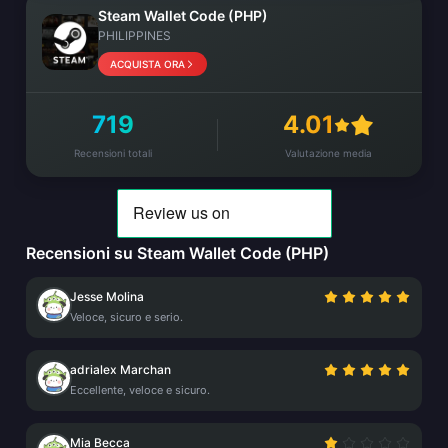
Steam Wallet Code (PHP)
PHILIPPINES
ACQUISTA ORA
719
4.01
Recensioni totali
Valutazione media
Recensioni su Steam Wallet Code (PHP)
Jesse Molina
Veloce, sicuro e serio.
adrialex Marchan
Eccellente, veloce e sicuro.
Mia Becca