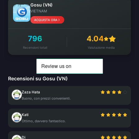
Gosu (VN)
VIETNAM
ACQUISTA ORA
796
4.04
Recensioni totali
Valutazione media
Recensioni su Gosu (VN)
Zaza Hata
Buono, con prezzi convenienti.
Kati
Ottimo, davvero fantastico.
Di