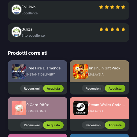
Eoi Hwh
Eccellente.
Guliza
Sito eccellente.
Prodotti correlati
Free Fire Diamonds EU + TR
JinJinJin Gift Pack Redeem Code
INSTANT DELIVERY
MALAYSIA
Recensioni
Acquista
Recensioni
Acquista
9 Card 980x
Steam Wallet Code (MYR)
HONG KONG
MALAYSIA
Recensioni
Acquista
Recensioni
Acquista