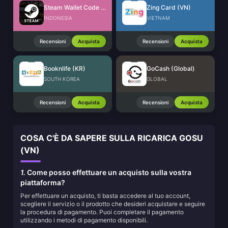
Steam Wallet Code (IDR)
Zing Card (VN)
INDONESIA
VIETNAM
Recensioni
Acquista
Recensioni
Acquista
Booknlife (KR)
GoCash (Global)
SOUTH KOREA
GLOBAL
Recensioni
Acquista
Recensioni
Acquista
COSA C'È DA SAPERE SULLA RICARICA GOSU
(VN)
1.
Come posso effettuare un acquisto sulla vostra
piattaforma?
Per effettuare un acquisto, ti basta accedere al tuo account,
scegliere il servizio o il prodotto che desideri acquistare e seguire
la procedura di pagamento. Puoi completare il pagamento
utilizzando i metodi di pagamento disponibili.