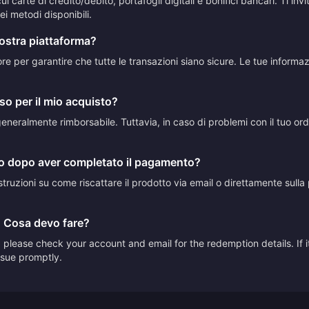
 carte di credito/debito, portafogli digitali e bonifici bancari. Ti in
i metodi disponibili.
vostra piattaforma?
ttore per garantire che tutte le transazioni siano sicure. Le tue inform
so per il mio acquisto?
neralmente rimborsabile. Tuttavia, in caso di problemi con il tuo ordine
to dopo aver completato il pagamento?
truzioni su come riscattare il prodotto via email o direttamente sulla p
. Cosa devo fare?
please check your account and email for the redemption details. If it
issue promptly.