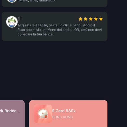
Ottimo, wow, fantastico.
Di
Acquistare è facile, basta un clic e paghi. Adoro il
fatto che ci sia l'opzione del codice QR, così non devi
collegare la tua banca.
JinJinJin Gift Pack Redeem Code
9 Card 980x
HONG KONG