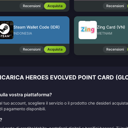
Recensioni
Acquista
Recensioni
Steam Wallet Code (IDR)
Zing Card (VN)
INDONESIA
VIETNAM
Recensioni
Acquista
Recensioni
RICARICA HEROES EVOLVED POINT CARD (GL
lla vostra piattaforma?
al tuo account, scegliere il servizio o il prodotto che desideri acqui
di pagamento disponibili.
?