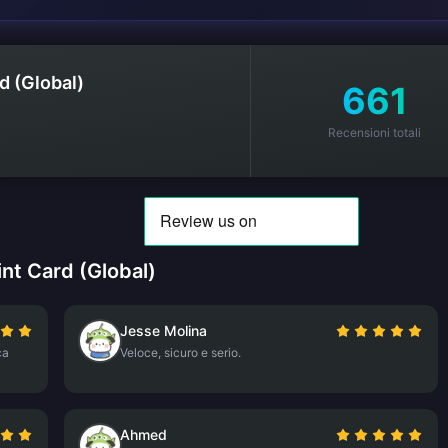
d (Global)
661
Recensioni totali
nt Card (Global)
Jesse Molina
ca
Veloce, sicuro e serio.
Ahmed