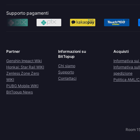
Supporto pagamenti
Partner
Informazioni su
Acquisti
BitTopup
Genshin Impact Wiki
Informativa sui 
Chi siamo
Honkai: Star Rail WIKI
Informativa sul
Supporto
Zenless Zone Zero
spedizione
Contattaci
WIKI
Politica AML/
PUBG Mobile WIKI
BitTopup News
Room 15