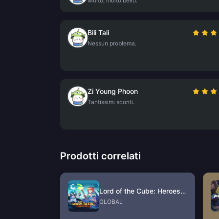
Molto, molto bello.
Bili Tali
Nessun problema.
Zi Young Phoon
Tantissimi sconti.
Prodotti correlati
Lord of the Cube: Heroes RPG Voucher
GLOBAL