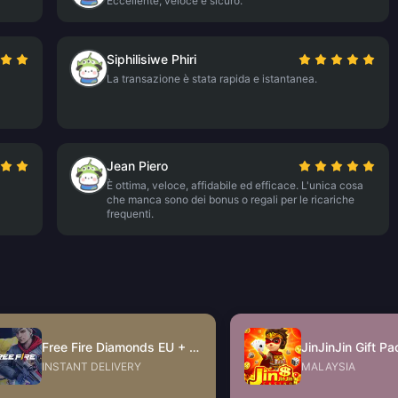
Eccellente, veloce e sicuro.
Siphilisiwe Phiri
La transazione è stata rapida e istantanea.
Jean Piero
È ottima, veloce, affidabile ed efficace. L'unica cosa
che manca sono dei bonus o regali per le ricariche
frequenti.
Free Fire Diamonds EU + TR
INSTANT DELIVERY
MALAYSIA