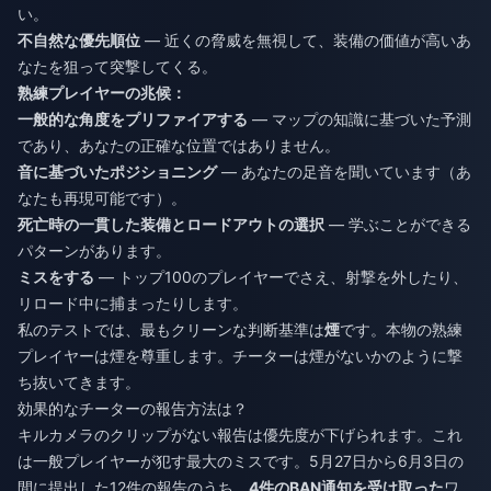
い。
不自然な優先順位
— 近くの脅威を無視して、装備の価値が高いあ
なたを狙って突撃してくる。
熟練プレイヤーの兆候：
一般的な角度をプリファイアする
— マップの知識に基づいた予測
であり、あなたの正確な位置ではありません。
音に基づいたポジショニング
— あなたの足音を聞いています（あ
なたも再現可能です）。
死亡時の一貫した装備とロードアウトの選択
— 学ぶことができる
パターンがあります。
ミスをする
— トップ100のプレイヤーでさえ、射撃を外したり、
リロード中に捕まったりします。
私のテストでは、最もクリーンな判断基準は
煙
です。本物の熟練
プレイヤーは煙を尊重します。チーターは煙がないかのように撃
ち抜いてきます。
効果的なチーターの報告方法は？
キルカメラのクリップがない報告は優先度が下げられます。これ
は一般プレイヤーが犯す最大のミスです。5月27日から6月3日の
間に提出した12件の報告のうち、
4件のBAN通知を受け取った
ワ