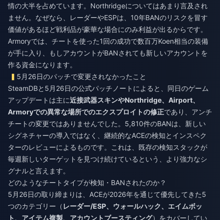
情の大半を占めています。Northridgeについてはあまり言及され
ません。なぜなら、レーダーやESPは、10年BANのリスクを冒す
価値があるほど戦利品が豪華な場合にのみ利益が出るからです。
Armoryでは、チートを使った1回の成功で数百万Koen相当の装備
が手に入り、もしアカウントがBANされても新しいアカウントを
作る資金になります。
5月26日のパッチで変更されなかったこと
SteamDBと5月26日の公式パッチノートによると、同日のゲーム
アップデートは主に
近接武器スキンやNorthridge、Airport、
Armoryでの異常な場所でのエクスプロイトの修正
であり、アンチ
チートの変更ではありませんでした。5,810件のBANは、新しい
シグネチャーの導入ではなく、継続的なACEの検知とインスペク
ターのレビューによるものです。これは、既存の検知スタックが
毎週新しいターゲットを見つけ続けているという、より強力なシ
グナルと言えます。
どのようなチートタイプが検知・BANされたのか？
5月26日の取り締まりは、ACEが2026年を通じて優先してきた5
つのカテゴリー（
レーダー/ESP、ウォールハック、エイムボッ
ト、アイテム複製、アカウントブースティング
）をカバーしてい