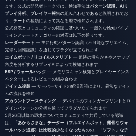
ます。公式の開発者トークでは、検知手法は
パターン認識、AIリ
プレイ分析、プレイヤー報告
の組み合わせであると説明されてお
り、チートの種類によって異なる層で検知されます。
公式発表とコミュニティの確認に基づいた、一般的な検知パイプ
ラインとチートカテゴリーの対応は以下の通りです。
レーダーチート
— 主に行動パターン認識（不可能なプリエイム、
完璧な回転認識）を通じてフラグが立てられます
エイムボット / リコイルスクリプト
— 追跡の滑らかさやスナップ
角度を分析するリプレイAIによって検知されます
ESP / ウォールハック
— メモリスキャン検知とプレイヤーインス
ペクターによるレビューの組み合わせ
アイテム複製
— サーバーサイドの経済監視により、異常なアイテ
ムの流れを検知
アカウントブースティング
— デバイスのフィンガープリントとロ
グインパターンの分析を通じてフラグが立てられます
5月26日以降の環境についてコミュニティで共通している認識
は、
「あからさまな」チーター（フルエイムボット、露骨なウォ
ールハック追跡）は比較的少なくなった
ものの、
「ソフト」なチ