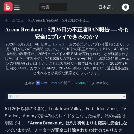
検索
日本语
/
ホーム
/
ニュース
/
Arena Breakout：5月26日の不正者BAN報告 — 今も安全にプレイできるのか？
Arena Breakout：5月26日の不正者BAN報告 — 今も
安全にプレイできるのか？
2026年5月26日、ABIセキュリティチームの公式フェアプレイ通知により、5
月18日から24日の期間において、5,810件の不正アカウントBAN、439件の
10年間の利用停止、295件のデバイス/IP BANが実施されたことが確認されま
した。また、被害を受けた18,925人のプレイヤーに対し、総額204.1億コーエ
ンの補填が行われました。これは大規模な一掃ではありますが、2026年2月
初旬の8,463アカウントBANや、2024年8月の10,080件という過去最多記録
と比べると小規模な数字となっています。
著者:
Alex Turner
公開日:
2026/05/30
1 min 読む
目次
5月26日以降の3週間、Lockdown Valley、Forbidden Zone、TV
Station、Armoryで計47回のレイドをこなした結果、私の結論は
明確です。
『Arena Breakout』は5月初旬よりも確実に安全にな
っていますが、チーターが完全に排除されたわけではありませ