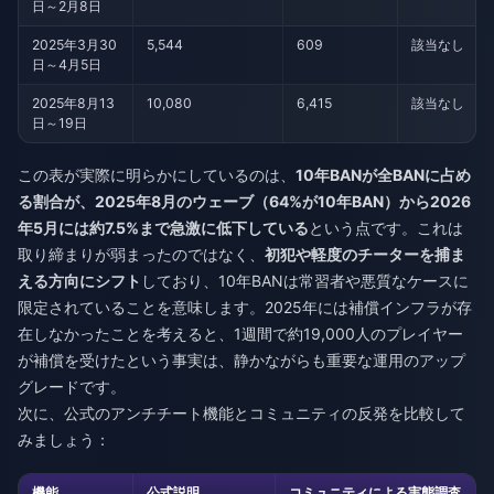
日～2月8日
2025年3月30
5,544
609
該当なし
日～4月5日
2025年8月13
10,080
6,415
該当なし
日～19日
この表が実際に明らかにしているのは、
10年BANが全BANに占め
る割合が、2025年8月のウェーブ（64%が10年BAN）から2026
年5月には約7.5%まで急激に低下している
という点です。これは
取り締まりが弱まったのではなく、
初犯や軽度のチーターを捕ま
える方向にシフト
しており、10年BANは常習者や悪質なケースに
限定されていることを意味します。2025年には補償インフラが存
在しなかったことを考えると、1週間で約19,000人のプレイヤー
が補償を受けたという事実は、静かながらも重要な運用のアップ
グレードです。
次に、公式のアンチチート機能とコミュニティの反発を比較して
みましょう：
機能
公式説明
コミュニティによる実態調査