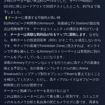
ク時のチーター疑い率は約12〜15%でした。サーバー時間の
02:00に同じロードアウトで30回テストしたところ、約7%まで低
下しました。
チーターに遭遇する可能性が高い時
EU/NAのピーク時間帯のArmoryや、高価値なTV Stationの脱出地
点は危険地帯です。データはコミュニティの通説を裏付けていま
す。
チーターは高額な戦利品が出るマップに固執します
。なぜな
ら、有料チートの投資回収率（ROI）がそこでしか成立しないから
です。中ティアの装備でForbidden Zoneに突入すれば、オンライ
ンで不満を漏らしているArmoryのストリーマーとは実質的に別の
ゲームをプレイしていることになります。
深夜のArmoryでクリーンなレイドを行うために高ティアの装備を
揃える予定なら、次の装備インフレサイクルの前に
Arena
Breakoutのトップアップ割引
オプションでKoenを蓄えておくこと
を検討してください。ただし、高ティアのレイドはオフピークの
時間帯に行うのが賢明です。
チーターと熟練プレイヤーを見分けるには？
これは脱出シューターにおいて最も難しい区別です。コミュニテ
ィのキルカメラ分析と私自身の死亡カメラログに基づき、両者を