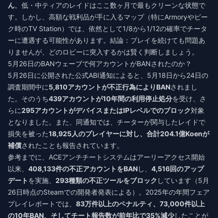
ん
。低・中ティアのレイドはここ数ヶ月で最もクリーンな状態で
す。しかし、高額な戦利品が手に入るマップ（特にArmoryやピー
ク時のTV Station）では、依然として1/8から1/12の確率でチータ
ーに遭遇する可能性があります。結論：プレイを続けても問題あ
りませんが、どのロビーに突入するかは賢く判断しましょう。
5月26日のBANウェーブで何アカウントがBANされたのか？
5月26日に公開された公式ABI通知によると、5月18日から24日の
調査期間中に
5,810アカウントが不正行為によりBAN
されまし
た。そのうち
439アカウントが10年間の利用停止処分
を受け、さ
らに
295アカウントがデバイスまたはIPレベルでのブロック
対象
となりました。また、同通知では、チーターが関与したレイドで
損失を被った
18,925人のプレイヤーに対し、合計204.1億Koenが
補償
されたことも報告されています。
参考までに、ACEアンチチートシステムはアーリーアクセス開始
以来、
408,133件の不正アカウントをBAN
し、
4,516回のアップ
デート
を実施、
293種類の不正ツールをブロック
しています（5月
26日時点のSteamでの開発者発表による）。2025年の年間フェア
プレイレポートでは、
83万件以上のペナルティ、73,000件以上
の10年BAN、そしてチート報告数が前年比で35%減少
したことが