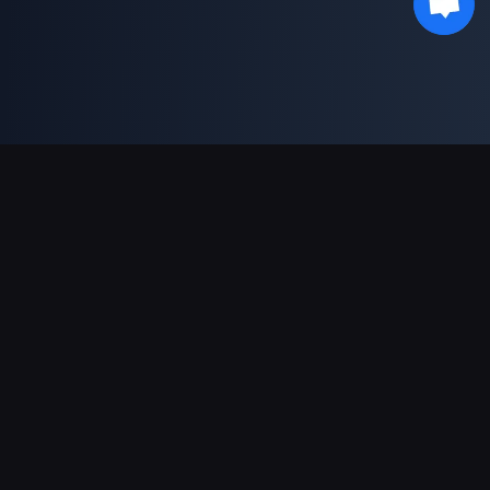
対応決済方法
パートナー
Genshin Impact Wiki
Honkai: Star Rail WIKI
Zenless Zone Zero WIKI
PUBG Mobile WIKI
BitTopup News