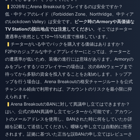
2026年にArena Breakoutをプレイするのは安全ですか？
低・中ティアのレイド（Forbidden Zone、Northridge、中ティア
のLockdown Valley）は安全です。
ピーク時のArmoryや高価値な
TV Stationの脱出地点では注意してください
。そこではチーター
遭遇率が依然として10〜15%程度で推移しています。
チーターがいる中でパックを購入する価値はありますか？
F2Pやカジュアルな中ティアプレイヤーにとっては、チーターと
の遭遇率が低いため、装備の進行には意味があります。Armoryの
みをプレイするソロプレイヤーの場合は、次のBANウェーブまで
待ってから多額の資金を投入することをお勧めします。トップア
ップを行う場合は、
Arena Breakoutの格安チャージ
ルートを公式
チャンネル経由で利用すれば、アカウントのリスクを最小限に抑
えられます。
Arena BreakoutのBANに対して異議申し立てはできますか？
はい、公式のBAN異議申し立てセンターから可能です。アカウン
トのメールアドレスを使用し、BANされた時に何をしていたか詳
細を記載して送信してください。曖昧な申し立ては自動的に拒否
されます。証拠に基づいた正当な誤BANの申し立てはレビューさ