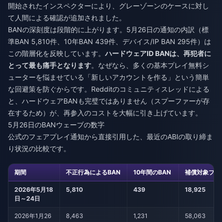
開始されたインスペクターにより、グレーゾーンのケースに対し
て人間による確認が追加されました。
BANの深刻度は段階的に上がります。5月26日の通知の内訳（標
準BAN 5,810件、10年BAN 439件、デバイス/IP BAN 295件）は
この階層化を反映しています。
ハードウェアID BANは、再犯者に
とって最も痛手となります
。なぜなら、多くの基本プレイ無料シ
ューターを悩ませている「新しいアカウントを作る」という簡単
な回避策を防ぐからです。Redditのコミュニティスレッドによる
と、ハードウェアBANも完璧ではありません（スプーファーが存
在するため）が、再参入のコストを大幅に引き上げています。
5月26日のBANウェーブの数字
公式のフェアプレイ通知から直接引用した、最近のABIの取り締ま
り状況の比較です。
期間
不正行為によるBAN
10年間のBAN
補償対象プレ
2026年5月18
5,810
439
18,925
日～24日
2026年1月26
8,463
1,231
58,063