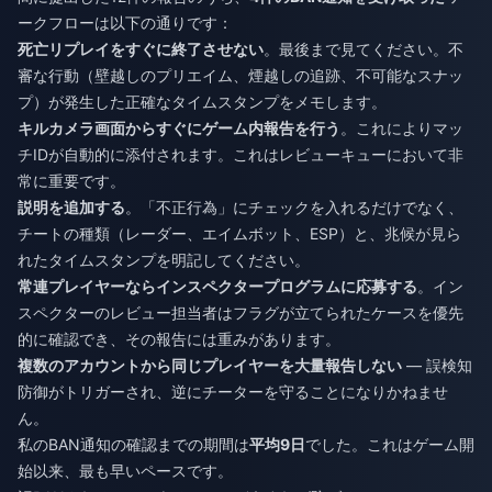
ークフローは以下の通りです：
死亡リプレイをすぐに終了させない
。最後まで見てください。不
審な行動（壁越しのプリエイム、煙越しの追跡、不可能なスナッ
プ）が発生した正確なタイムスタンプをメモします。
キルカメラ画面からすぐにゲーム内報告を行う
。これによりマッ
チIDが自動的に添付されます。これはレビューキューにおいて非
常に重要です。
説明を追加する
。「不正行為」にチェックを入れるだけでなく、
チートの種類（レーダー、エイムボット、ESP）と、兆候が見ら
れたタイムスタンプを明記してください。
常連プレイヤーならインスペクタープログラムに応募する
。イン
スペクターのレビュー担当者はフラグが立てられたケースを優先
的に確認でき、その報告には重みがあります。
複数のアカウントから同じプレイヤーを大量報告しない
— 誤検知
防御がトリガーされ、逆にチーターを守ることになりかねませ
ん。
私のBAN通知の確認までの期間は
平均9日
でした。これはゲーム開
始以来、最も早いペースです。