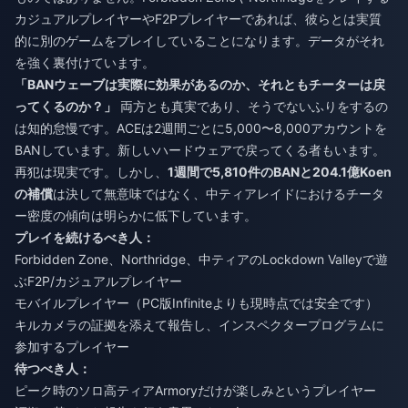
カジュアルプレイヤーやF2Pプレイヤーであれば、彼らとは実質
的に別のゲームをプレイしていることになります。データがそれ
を強く裏付けています。
「BANウェーブは実際に効果があるのか、それともチーターは戻
ってくるのか？」
両方とも真実であり、そうでないふりをするの
は知的怠慢です。ACEは2週間ごとに5,000〜8,000アカウントを
BANしています。新しいハードウェアで戻ってくる者もいます。
再犯は現実です。しかし、
1週間で5,810件のBANと204.1億Koen
の補償
は決して無意味ではなく、中ティアレイドにおけるチータ
ー密度の傾向は明らかに低下しています。
プレイを続けるべき人：
Forbidden Zone、Northridge、中ティアのLockdown Valleyで遊
ぶF2P/カジュアルプレイヤー
モバイルプレイヤー（PC版Infiniteよりも現時点では安全です）
キルカメラの証拠を添えて報告し、インスペクタープログラムに
参加するプレイヤー
待つべき人：
ピーク時のソロ高ティアArmoryだけが楽しみというプレイヤー