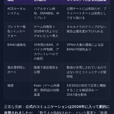
ACEカーネル
リアルタイム検
公開チートには有効だが、プ
システム
知、DMA検知、AI
ライベートチートは依然とし
リプレイ
てすり抜ける
プレイヤー報
ゲーム内報告 +
キルカメラのクリップがない
告 / インスペ
2026年1月よりビ
報告は優先度が下げられる
クター
デオレビュー導入
BANの厳格化
10年間のBAN、デ
VPNや大量の通報による誤
バイス/IP制限、ア
BANの可能性あり
カウントレベルで
の処罰
週次透明性レ
隔週で違反報告を
数値が水増しされているので
ポート
公開
はないかとコミュニティが疑
問視
補償
Koen（ゲーム内通
5月26日の対応で正常に機能
貨）/戦利品の自動
することを確認済み —
返還
204.1億を配布
正直な見解：
公式のコミュニケーションは2026年に入って劇的に
改善されました
が、「数千人がBANされた」という事実と「昨夜