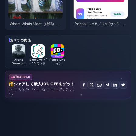
Where Winds Meet（絶鶏）
Poppo Liveアプリの使い方：完
「山秋の宴」イベント報酬（20
全初心者向けガイド | 2026年7
26年7月）：全リスト、通貨、
月
優先順位
おすすめ商品
Arena
Bigo Live ダ
Poppo Live
Breakout
イヤモンド
コイン
期間限定特典
シェアして最大10% OFFをゲット
シェアしてルーレットをアンロックしましょ
う。