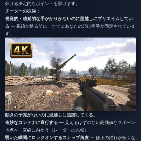
分ける決定的なポイントを挙げます。
チーターの兆候：
視覚的・聴覚的な手がかりがないのに壁越しにプリエイムしてい
る
— 視線が通る前に、すでにあなたの頭に照準が固定されていま
す。
動きの予兆がないのに煙越しに追跡してくる
。
奇妙なコンテナに直行する
— 見えるはずのない高価値なスポーン
地点へ一直線に向かう（レーダーの兆候）。
覗いた瞬間にロックオンするスナップ角度
— 修正の揺れが全くな