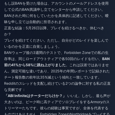
もし誤BANを受けた場合は、アカウントのメールアドレスを使用
して公式のBAN異議申し立てセンターから申請してください。
BANされた時に何をしていたかを具体的に記述してください。曖
昧な申し立ては自動的に拒否されます。
正直な結論：5月26日以降、プレイを続けるべきか、休むべき
か？
プレイを続けてください。ただし、自分がどのレイドを楽しんで
いるのかを正直に自覚しましょう。
BANウェーブ後の3週間のテストで、Forbidden Zoneでの私の生
存率は、同じロードアウトティアで各50回のレイドを行い、
BAN
前の41%から58%に跳ね上がりました
。これは誤差ではありませ
ん。測定可能な違いであり、2025年の年間レポートで記録された
チート報告数の前年比35%減という傾向と一致しています。
Redditのスレッドを支配し続けている2つの論争に対する私の正直
な見解です：
「ABI Infiniteはチーターだらけか？」
いいえ。しかし、最も声が
大きいのは、ピーク時に高ティアでソロプレイをするArmoryのス
トリーマーたちです。彼らの経験は事実ですが、全体を代表する
ものではありません。Forbidden ZoneやNorthridgeをプレイする