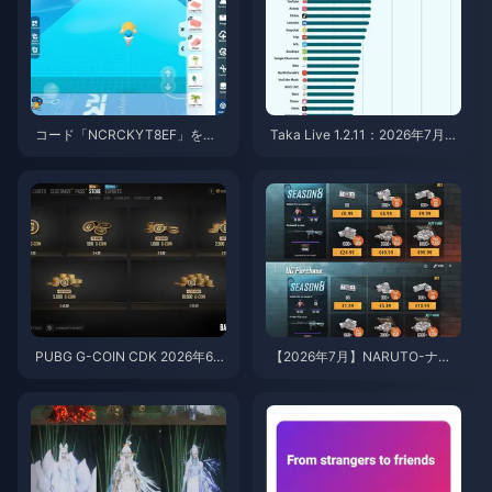
コード「NCRCKYT8EF」を使
Taka Live 1.2.11：2026年7月の
用して無料のエッグコインを入
アップデート後にバッテリーの
手する方法（2026年8月）
消耗が激しい？原因と対処法
PUBG G-COIN CDK 2026年6
【2026年7月】NARUTO-ナル
月：91.43ドルのダブルプロモ
ト- 疾風伝コラボ向けPUBGモ
はお得なのか？
バイルUC最安チャージ法：価
格、おすすめパック＆安全なチ
ャージ手順