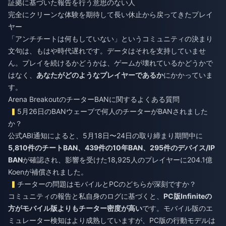
証拠に基づいた報告を行う意思のない人
完全にクリーンな体験を期待して長い休止から戻ってきたプレイ
ヤー
「アンチチートは何もしていない」というコミュニティの決まり
文句は、もはや時代遅れです。データはそれを支持していませ
ん。プレイを続けるかどうかは、ゲームが壊れているかどうかで
はなく、
あなたがどのようなプレイヤーであるか
にかかっていま
す。
Arena BreakoutのチーターBANに関するよくある質問
5月26日のBANウェーブで何人のチーターがBANされました
か？
公式ABI通知によると、5月18日〜24日の取り締まり期間中に
5,810件のチートBAN、439件の10年BAN、295件のデバイス/IP
BAN
が確認され、影響を受けた18,925人のプレイヤーに204.1億
Koenが補償されました。
チーターの問題はモバイルとPCのどちらが深刻ですか？
コミュニティの報告と私自身のログに基づくと、
PC版Infiniteの
方がモバイル版よりもチーター密度が高い
です。モバイル版のエ
ミュレーター検知はより成熟していますが、PC版の行動モデルは