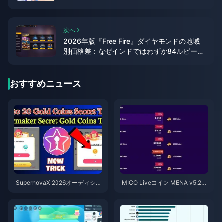
次へ
2026年版『Free Fire』ダイヤモンドの地域
別価格差：なぜインドではわずか84ルピーな
のか
おすすめニュース
SupernovaX 2026オーディショ
MICO Liveコイン MENA v5.2以
ン向け格安StarMakerコイン（1
降：2026年最安値セール
2〜23%OFF）