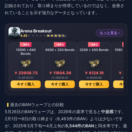
記録されており、取り締まりが停滞しているのではなく、改善さ
れていることを示す強力なデータとなっています。
Arena Breakout
もっと見る ›
4.45
658 販売済み
-36%
-36%
-36%
-36
13000 + 640
6500 + 320 Bonds
3200 + 200 Bonds
Bonds
￥ 23608.73
￥ 11804.36
￥ 6124.19
￥ 3017
￥ 37157.11
￥ 18578.47
￥ 9639.68
￥ 4749
今すぐ購入
今すぐ購入
今すぐ購入
今すぐ
過去のBANウェーブとの比較
5月26日のBANウェーブは、2026年の基準で見ると
中規模
です。
2月1日〜8日の取り締まり（8,463件のBAN）よりは少ないです
が、2025年3月下旬〜4月上旬の
5,544件のBAN
と同水準です。過