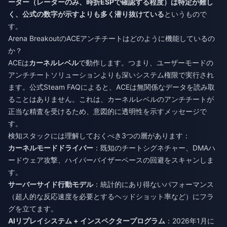
ーター（レーダーのみ、時折ESPで確認する程度）は特定が難し
く、公式の数字が示すよりも多く潜り抜けている
というもので
す。
Arena BreakoutのACEアンチチートはどのように機能しているの
か？
ACEは
カーネルレベル
で動作します。つまり、ユーザーモードの
アンチチートソリューションよりも深いシステム権限で実行され
ます。公式Steam FAQによると、ACEは無関係なデータを読み取
ることはありません。これは、カーネルレベルのアンチチートが
正当な精査を受けるため、意図的に透明性を示すメッセージで
す。
検知スタックには理解しておくべき3つの層があります：
カーネルモードドライバー
：既知のチートシグネチャー、DMAハ
ードウェア攻撃、ハイパーバイザーベースの回避をスキャンしま
す。
サーバーサイド行動モデル
：統計的にあり得ないパフォーマンス
（超人的な反応速度を必要とするヘッドショット率など）にフラ
グを立てます。
AIリプレイシステム + インスペクタープログラム
：2026年1月に