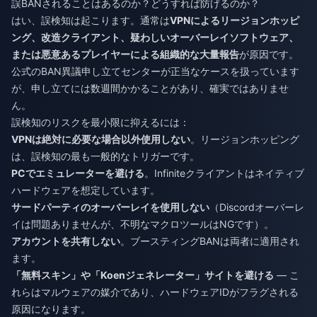
誤BANされることはあるのか？どうすれば防げるのか？
はい、誤検知は起こります。通常は
VPNによるリージョンホッピ
ング、改造クライアント、疑わしいオーバーレイソフトウェア、
または悪意あるプレイヤーによる組織的な大量報告
が原因です。
公式のBAN異議申し立てセンターが正当なケースを扱っています
が、申し立てには数週間かかることがあり、確実ではありませ
ん。
誤検知のリスクを最小限に抑えるには：
VPNは絶対に必要な場合以外使用しない
。リージョンホッピング
は、誤検知の最も一般的なトリガーです。
PCでエミュレーターを避ける
。Infiniteクライアントはネイティブ
ハードウェアを想定しています。
サードパーティのオーバーレイを使用しない
（Discordオーバーレ
イは問題ありませんが、不明なマクロツールはNGです）。
アカウントを共有しない
。ブースティングBANは両者に適用され
ます。
「無料スキン」や「Koenジェネレーター」サイトを避ける
— こ
れらはマルウェアの媒介であり、ハードウェアIDがフラグされる
原因になります。