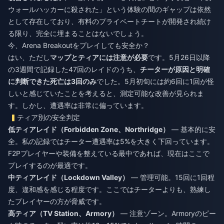
ウォールハッカーに殺された」という体験の間のギャップは依然
として存在しており、有料のプライベートチートが開発され続け
る限り、完全に埋まることはないでしょう。
今、Arena Breakoutをプレイしても安全か？
はい、ただし
マップとティアには注意が必要
です。5月26日以降
の3週間で記録した47回のレイドのうち、
チーターが原因と明確
に判断できた死亡は3回のみ
でした。5月初旬には約6回に1回が怪
しいと感じていたことを考えると、測定可能な改善が見られま
す。しかし、遭遇率は非常に偏っています。
ティア別の安全判定
低ティアレイド（Forbidden Zone、Northridge）
— 基本的に安
全。私の記録ではチーター遭遇率は5%を大きく下回っています。
F2Pプレイヤーや装備を整えている最中であれば、現在はここで
プレイするのが最適です。
中ティアレイド（Lockdown Valley）
— 管理可能。15回に1回程
度、違和感を感じる程度です。ここではチーターよりも、熟練し
たプレイヤーの方が脅威です。
高ティア（TV Station、Armory）
— 注意ゾーン。Armoryのピー