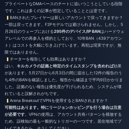
プライベートなDMAベースのチートに追いつこうとしている段階
です。これは多くの記事が想定していることとは逆です。
BANされたプレイヤーは新しいアカウントで戻ってきますか？
一部は戻ってきます。F2Pモデルでは避けられません。しかし、5
月26日のウェーブにおける
295件のデバイス/IP BAN
はハードウェ
アレベルでの再参入を標的としており、10年BAN（439アカウン
ト）はコストを大幅に引き上げています。再犯は現実ですが、無
限ではありません。
チーターを報告しても効果はありますか？
はい、
キルカメラの証拠と特定のタイムスタンプを含めれば
効果
があります。5月27日から6月3日の間に提出した12件の報告のう
ち4件のBANを確認しました。報告から確認まで平均9日かかりま
した。証拠のない報告は優先度が下げられるため、システムが壊
れていると誤解されがちです。
Arena BreakoutでVPNを使用するとBANされますか？
可能性はあります。特にリージョンホッピングを行う場合は注意
が必要です
。VPNの使用は、アカウント共有パターンを模倣する
ため、誤検知の最も一般的なトリガーの一つです。居住地域でプ
レイできるなら、そうしてください。