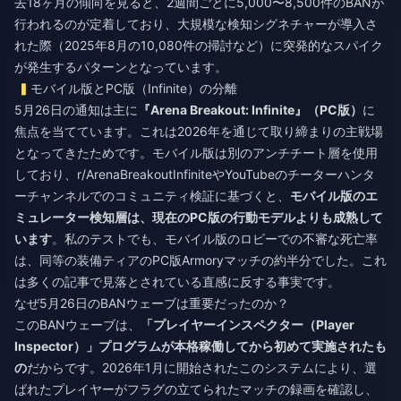
去18ヶ月の傾向を見ると、2週間ごとに5,000〜8,500件のBANが
行われるのが定着しており、大規模な検知シグネチャーが導入さ
れた際（2025年8月の10,080件の掃討など）に突発的なスパイク
が発生するパターンとなっています。
モバイル版とPC版（Infinite）の分離
5月26日の通知は主に
『Arena Breakout: Infinite』（PC版）
に
焦点を当てています。これは2026年を通じて取り締まりの主戦場
となってきたためです。モバイル版は別のアンチチート層を使用
しており、r/ArenaBreakoutInfiniteやYouTubeのチーターハンタ
ーチャンネルでのコミュニティ検証に基づくと、
モバイル版のエ
ミュレーター検知層は、現在のPC版の行動モデルよりも成熟して
います
。私のテストでも、モバイル版のロビーでの不審な死亡率
は、同等の装備ティアのPC版Armoryマッチの約半分でした。これ
は多くの記事で見落とされている直感に反する事実です。
なぜ5月26日のBANウェーブは重要だったのか？
このBANウェーブは、
「プレイヤーインスペクター（Player
Inspector）」プログラムが本格稼働してから初めて実施されたも
の
だからです。2026年1月に開始されたこのシステムにより、選
ばれたプレイヤーがフラグの立てられたマッチの録画を確認し、