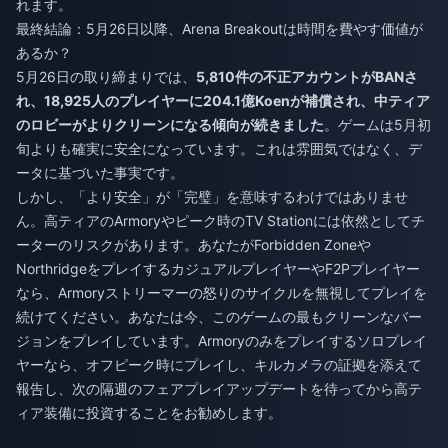
れます。
最終結論：5月26日以降、Arena Breakoutは時間を費やす価値が
あるか？
5月26日の取り締まりでは、
5,810件の不正アカウントがBANさ
れ、18,925人のプレイヤーに204.1億Koenが補償され、中ティア
のロビーがよりクリーンになる傾向が続きました
。ゲームは5月初
旬よりも確実に安全になっています。これは雰囲気ではなく、デ
ータに基づいた事実です。
しかし、「より安全」が「完璧」を意味するわけではありませ
ん。高ティアのArmoryやピーク時のTV Stationには依然としてチ
ーターのリスクがあります。あなたがForbidden Zoneや
NorthridgeをプレイするカジュアルプレイヤーやF2Pプレイヤー
なら、Armoryストリーマーの怒りのサイクルを無視してプレイを
続けてください。あなたは今、このゲームの最もクリーンなバー
ジョンをプレイしています。Armoryのみをプレイするソロプレイ
ヤーなら、オフピーク時にプレイし、キルカメラの証拠を添えて
報告し、次の隔週のフェアプレイアップデートを待ってから高テ
ィア装備に投資することをお勧めします。