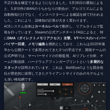
不正行為を確定できるようになりました。5月26日の通知による
と、5,810件のBANのうちかなりの割合が、アルゴリズムによる
自動検知だけでなく、インスペクターによる確認を経て行われま
した。これにより、誤検知の計算が大きく変わります。
ACEシステム自体は
カーネルレベル
で動作し、リアルタイムで監
視を行っています。Steamの公式アンチチートFAQによると、特
に
DMA（ダイレクトメモリアクセス）攻撃、VTベースのハイパー
バイザー回避、メモリ編集
を標的としており、これらは2025年後
半から公開チートで多用されてきた3つの手法です。開発チームの
公式声明では、サーバーサイドの行動監視、AIリプレイ分析、チ
ーム行動追跡、ハードウェアフィンガープリントという
多層的な
スタック
が説明されています。これは、BattlEyeのような競合他
社が歴史的に採用してきたクライアントサイドのみのモデルより
も深い検知網です。