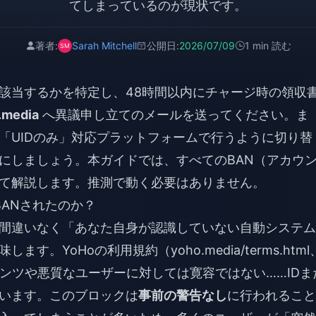
てしまっているのが現状です。
著者:
Sarah Mitchell
公開日:
2026/07/09
1 min 読む
該当するかを特定し、48時間以内にチャージ時の領収
.media
へ異議申し立てのメールを送ってください。ま
「UIDのみ」対応プラットフォームで行うように切り替
にしましょう。本ガイドでは、すべてのBAN（アカウ
て解説します。推測で動く必要はありません。
BANされたのか？
間違いなく「あなた自身が認識していない自動システム
YoHoの利用規約（yoho.media/terms.html
テンツや悪質なユーザーに対しては寛容ではない……IDま
います。このブロックは
事前の警告なし
に行われること