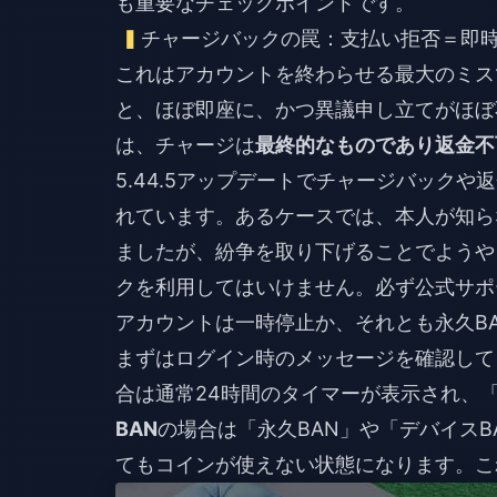
も重要なチェックポイントです。
チャージバックの罠：支払い拒否＝即時
これはアカウントを終わらせる最大のミス
と、ほぼ即座に、かつ異議申し立てがほぼ不
は、チャージは
最終的なものであり返金不
5.44.5アップデートでチャージバック
れています。あるケースでは、本人が知ら
ましたが、紛争を取り下げることでようや
クを利用してはいけません。必ず公式サポ
アカウントは一時停止か、それとも永久B
まずはログイン時のメッセージを確認して
合は通常24時間のタイマーが表示され、
BAN
の場合は「永久BAN」や「デバイスB
てもコインが使えない状態になります。こ