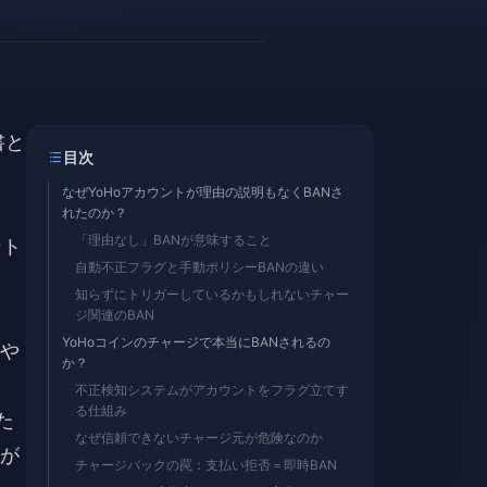
書と
目次
なぜYoHoアカウントが理由の説明もなくBANさ
れたのか？
「理由なし」BANが意味すること
ント
自動不正フラグと手動ポリシーBANの違い
知らずにトリガーしているかもしれないチャー
ジ関連のBAN
YoHoコインのチャージで本当にBANされるの
や
か？
、
不正検知システムがアカウントをフラグ立てす
る仕組み
た
なぜ信頼できないチャージ元が危険なのか
が
チャージバックの罠：支払い拒否＝即時BAN