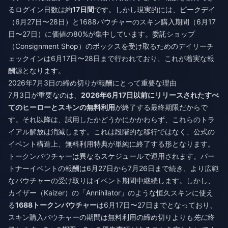
るログイン日数は約
17日間
です。しかし現実的には、ピークデイ
（6月27日〜28日）と1688バウチャーのスキン購入期間（6月17
日〜27日）に価値の80%が集中しています。委託ショップ
（Consignment Shop）のボックスを受け取るためのデイリーチ
ェックインは6月17日〜28日まで行われており、これが着実な報
酬源となります。
2026年7月3日の締め切りが報酬にとって重要な理由
7月3日が重要なのは、
2026年6月17日以前にリリースされたすべ
てのヒーローとスキンの無料利用
が終了する最終期限だからで
す。それ以降は、試用したかどうかにかかわらず、これらのトラ
イアル解放は消滅します。これは段階的な移行ではなく、公式の
イベント構造上、無料利用特典が単純に終了する形となります。
トークンバウチャーは異なるスケジュールで運用されます。パー
トナーイベントの報酬は6月27日から7月26日まで続き、より広範
なバウチャーの受け取りはイベント期間中継続します。しかし、
カイザー（Kaizer）の「Annihilator」のような恒久スキンに使え
る
1688トークンバウチャー
は6月17日〜27日までとなっており、
スキン購入バウチャーの期間は無料利用の締め切りよりも
先に
終