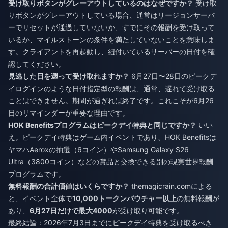
受け取りボタンがグレーアウトしているのはなぜですか？
受け取
りボタンがグレーアウトしている場合、通常はリージョンサーバ
ーでリセットが通過していないか、すでにその報酬を受け取って
いるか、マイルストーンの条件を満たしていないことを意味しま
す。クライアントを再起動し、紐付いているサーバーの日付を確
認してください。
見逃した日を遡って受け取れますか？
6月27日〜28日のピークデ
イログインのような日付指定型の報酬は、通常、遅れて受け取る
ことはできません。期間が過ぎれば終了です。これこそが6月26
日のリマインダーが重要な理由です。
HOK Benefitsプログラムはピークデイ特典と同じですか？
いい
え。ピークデイ特典はゲーム内イベントであり、HOK Benefitsは
ヤマハAeroxの抽選（6コイン）やSamsung Galaxy S26
Ultra（3800コイン）などの賞品と交換できる別の現実世界報酬
プログラムです。
無料報酬の合計価値はいくらですか？
themagicrain.comによる
と、イベント全体で
10,000トークンバウチャー以上
の無料報酬が
あり、
6月27日だけで最大4000
が受け取り可能です。
最終結論：2026年7月3日までにピークデイ特典を受け取るべき