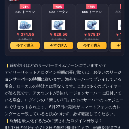
-74%
-49%
-74%
-74%
240 トークン
400 トークン
560 トークン
800 ト
￥ 374.95
￥ 626.56
￥ 878.17
￥ 1254
￥ 1452.11
￥ 1236.35
￥ 3396.43
￥ 4854
今すぐ購入
今すぐ購入
今すぐ購入
今すぐ
締め切りはどのサーバータイムゾーンに従いますか？
デイリーリセットとログイン報酬の受け取りは、お使いの
リージ
ョンサーバーの時間
に従います。海外サーバーでプレイしている
場合、ローカルの時計とは異なります。これは多くのプレイヤー
が陥る罠です。アカウントが別のリージョンサーバーに紐付いて
いる場合、ログインの「新しい1日」はそのサーバーのスケジュー
ルでリセットされます。6月27日の期間がスマートフォンのカレ
ンダーと一致していると決めつけず、必ず確認してください。
報酬を最大化するために残されたログイン日数は？
6月17日の開始から7月3日の無料利用終了まで、報酬を獲得でき