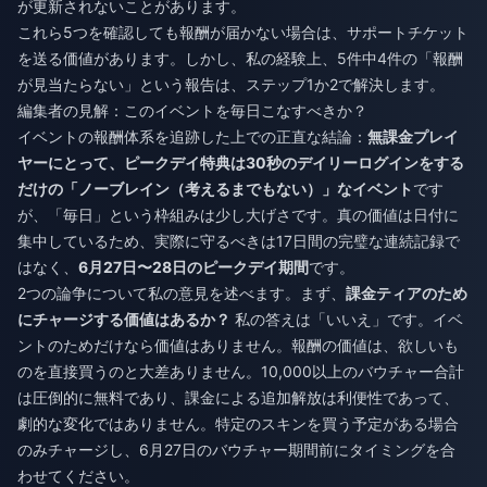
が更新されないことがあります。
これら5つを確認しても報酬が届かない場合は、サポートチケット
を送る価値があります。しかし、私の経験上、5件中4件の「報酬
が見当たらない」という報告は、ステップ1か2で解決します。
編集者の見解：このイベントを毎日こなすべきか？
イベントの報酬体系を追跡した上での正直な結論：
無課金プレイ
ヤーにとって、ピークデイ特典は30秒のデイリーログインをする
だけの「ノーブレイン（考えるまでもない）」なイベント
です
が、「毎日」という枠組みは少し大げさです。真の価値は日付に
集中しているため、実際に守るべきは17日間の完璧な連続記録で
はなく、
6月27日〜28日のピークデイ期間
です。
2つの論争について私の意見を述べます。まず、
課金ティアのため
にチャージする価値はあるか？
私の答えは「いいえ」です。イベ
ントのためだけなら価値はありません。報酬の価値は、欲しいも
のを直接買うのと大差ありません。10,000以上のバウチャー合計
は圧倒的に無料であり、課金による追加解放は利便性であって、
劇的な変化ではありません。特定のスキンを買う予定がある場合
のみチャージし、6月27日のバウチャー期間前にタイミングを合
わせてください。