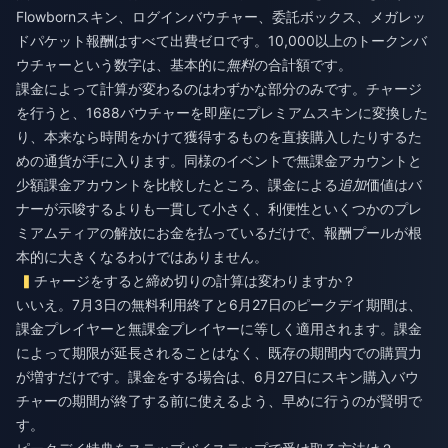
Flowbornスキン、ログインバウチャー、委託ボックス、メガレッ
ドパケット報酬はすべて出費ゼロです。10,000以上のトークンバ
ウチャーという数字は、基本的に
無料
の合計額です。
課金によって計算が変わるのはわずかな部分のみです。チャージ
を行うと、1688バウチャーを即座にプレミアムスキンに変換した
り、本来なら時間をかけて獲得するものを直接購入したりするた
めの通貨が手に入ります。同様のイベントで無課金アカウントと
少額課金アカウントを比較したところ、課金による
追加
価値はバ
ナーが示唆するよりも一貫して小さく、利便性といくつかのプレ
ミアムティアの解放にお金を払っているだけで、報酬プールが根
本的に大きくなるわけではありません。
チャージをすると締め切りの計算は変わりますか？
いいえ。7月3日の無料利用終了と6月27日のピークデイ期間は、
課金プレイヤーと無課金プレイヤーに等しく適用されます。課金
によって期限が延長されることはなく、既存の期間内での購買力
が増すだけです。課金をする場合は、6月27日にスキン購入バウ
チャーの期間が終了する前に使えるよう、早めに行うのが賢明で
す。