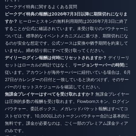
ピークデイ特典に関するよくある質問
ピークデイ特典の報酬は2026年7月3日以降に期限切れになりま
すか？
ヒーローとスキンの無料利用期間は2026年7月3日に終了
することが公式に確認されています。未受け取りのバウチャーに
ついては、標準的なイベントメカニズムに基づき、期限切れにな
るのが安全な想定です。公式ソースは変換や猶予期間を約束して
いません。締め切り前にすべて受け取ってください。
デイリーログイン報酬は何時にリセットされますか？
デイリーリ
セットはローカルの時計ではなく、
リージョンサーバーの時間
に
従います。アカウントが海外サーバーに紐付いている場合は、6月
27日がカレンダーの日付と一致していると決めつけず、そのサー
バーのリセットスケジュールを確認してください。
無課金プレイヤーはすべてを受け取れますか？
無課金プレイヤー
は圧倒的多数の報酬を受け取れます。Flowbornスキン、ログイン
バウチャー、委託ボックス、メガレッドパケット報酬はすべてコ
ストゼロです。10,000以上のトークンバウチャー合計は基本的に
無料です。課金が必要なのは、ごく一部のプレミアム課金ティア
のみです。