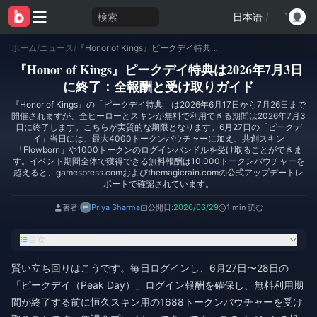
検索
日本语
/
ホーム
/
ニュース
/
『Honor of Kings』ピークデイ特典は2026年7月3日に終了：全報酬と受け取りガイド
『Honor of Kings』ピークデイ特典は2026年7月3日
に終了：全報酬と受け取りガイド
『Honor of Kings』の「ピークデイ特典」は2026年6月17日から7月26日まで
開催されますが、全ヒーローとスキンが無料で利用できる期間は2026年7月3
日に終了します。こちらが実質的な期限となります。6月27日の「ピークデ
イ」当日には、最大4000トークンバウチャーに加え、共創スキン
「Flowborn」や1000トークンのログインバンドルを受け取ることができま
す。イベント期間全体で獲得できる無料報酬は10,000トークンバウチャーを
超えると、gamespress.comおよびthemagicrain.comの公式アップデートレ
ポートで確認されています。
著者:
Priya Sharma
公開日:
2026/06/29
1 min 読む
目次
賢い立ち回りはこうです。毎日ログインし、6月27日〜28日の
「ピークデイ（Peak Day）」ログイン報酬を確保し、無料利用期
間が終了する前に恒久スキン用の1688トークンバウチャーを受け