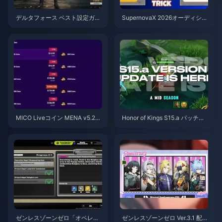
デルタフォース ベスト設定ガイ
SupernovaX 2026オーディショ
ド | 2026年8月
ン向け格安StarMakerコイン（1
2〜23%OFF）
MICO Liveコイン MENA v5.2以
Honor of Kings S15.a パッチノ
降：2026年最安値セール
ート | 2026年8月
ゼンレスゾーンゼロ「オペレー
ゼンレスゾーンゼロ Ver.3.1 配布