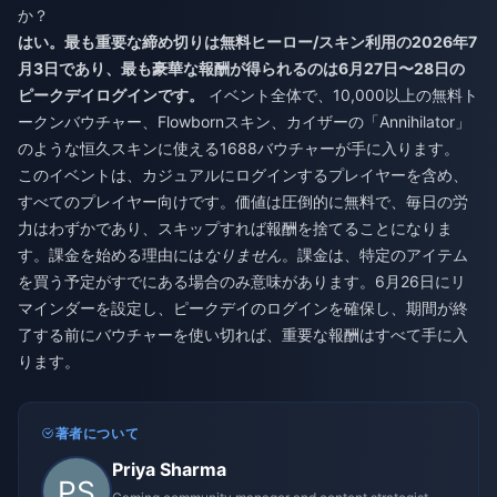
か？
はい。最も重要な締め切りは無料ヒーロー/スキン利用の2026年7
月3日であり、最も豪華な報酬が得られるのは6月27日〜28日の
ピークデイログインです。
イベント全体で、10,000以上の無料ト
ークンバウチャー、Flowbornスキン、カイザーの「Annihilator」
のような恒久スキンに使える1688バウチャーが手に入ります。
このイベントは、カジュアルにログインするプレイヤーを含め、
すべてのプレイヤー向けです。価値は圧倒的に無料で、毎日の労
力はわずかであり、スキップすれば報酬を捨てることになりま
す。課金を始める理由には
なりません
。課金は、特定のアイテム
を買う予定がすでにある場合のみ意味があります。6月26日にリ
マインダーを設定し、ピークデイのログインを確保し、期間が終
了する前にバウチャーを使い切れば、重要な報酬はすべて手に入
ります。
著者について
Priya Sharma