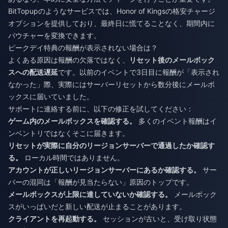
BitTopupのようなサービスでは、
Honor of Kingsの格安チャージ
オプションを提供しており、最終日に慌てることなく、期間内に
バウチャーを変換できます。
ピークデイ特典の報酬が表示されない場合は？
よくある原因は報酬の欠落ではなく、
リセット後のメールボック
スへの配送遅延
です。以前のイベントで3日目に報酬が「表示され
なかった」際、実際にはサーバーリセットから数分後にメールボ
ックスに届いていました。
サポートに連絡する前に、以下の修正を試してください：
ゲーム内のメールボックスを確認する。
多くのイベント報酬はイ
ンベントリではなくそこに届きます。
リセットが実際に自分のリージョンサーバーで通過したか確認す
る。
ローカル時間ではありません。
アカウントが正しいリージョンサーバーにあるか確認する。
サー
バーの混同は「報酬が見当たらない」原因のトップです。
メールボックスが上限に達していないか確認する。
メールボック
スがいっぱいだと新しい配送が止まることがあります。
クライアントを再起動する。
セッションが古いと、受け取り状態