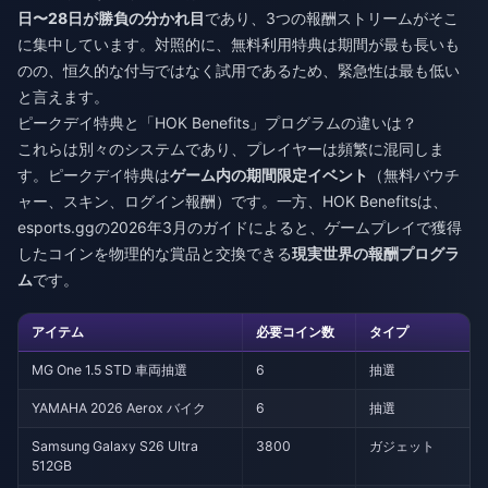
日〜28日が勝負の分かれ目
であり、3つの報酬ストリームがそこ
に集中しています。対照的に、無料利用特典は期間が最も長いも
のの、恒久的な付与ではなく試用であるため、緊急性は最も低い
と言えます。
ピークデイ特典と「HOK Benefits」プログラムの違いは？
これらは別々のシステムであり、プレイヤーは頻繁に混同しま
す。ピークデイ特典は
ゲーム内の期間限定イベント
（無料バウチ
ャー、スキン、ログイン報酬）です。一方、HOK Benefitsは、
esports.ggの2026年3月のガイドによると、ゲームプレイで獲得
したコインを物理的な賞品と交換できる
現実世界の報酬プログラ
ム
です。
アイテム
必要コイン数
タイプ
MG One 1.5 STD 車両抽選
6
抽選
YAMAHA 2026 Aerox バイク
6
抽選
Samsung Galaxy S26 Ultra
3800
ガジェット
512GB