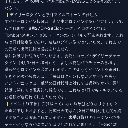
了します。2つの期限、2つの優先事項があることを忘れないでく
ださい。
デイリーログインと累計マイルストーンの仕組み
デイリーログイン報酬は、期間中にログインするたびに1つずつ配
布されます。
6月27日〜28日
のピークデイログインでは、
Flowbornスキンと1000トークンのバンドルが配布されます。これ
らは日付指定型であり、連続ログイン型ではないため、それまで
の完璧な出席記録は必要ありません。
累計報酬は仕組みが異なります。委託ショップのデイリーチェッ
クイン（6月17日〜28日）や、より広範なバウチャーの蓄積は、
継続的なログインを必要とします。このようなイベントを追跡し
てきた経験から言えば、「毎日ログインしないとすべてを失う」
というパニックは、単発の日付報酬に対しては過剰ですが、累計
報酬に関しては現実的な懸念です。これらは1日でもスキップする
と連鎖が途切れてしまうためです。
イベント終了後に受け取っていない報酬はどうなりますか？
正直に申し上げますと、公式発表では7月3日に無料利用期間が終
了することは確認されていますが、
未受け取り
のトークンバウチ
ャーがどうなるかについては明記されていません。『Honor of