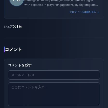
Gaming community manager and content strategist
with expertise in player engagement, loyalty programs,
and promotional campaigns.
プロフィール詳細を見る →
シェア
コメント
コメントを残す