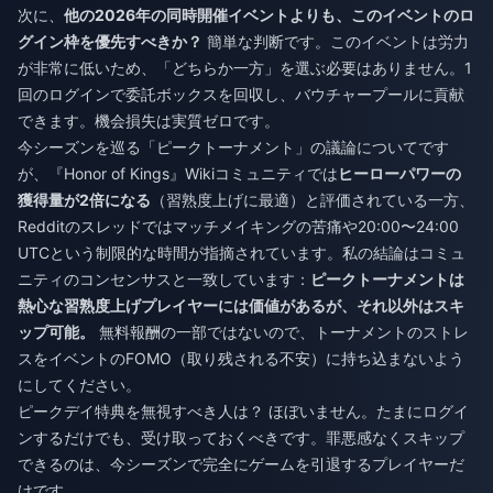
次に、
他の2026年の同時開催イベントよりも、このイベントのロ
グイン枠を優先すべきか？
簡単な判断です。このイベントは労力
が非常に低いため、「どちらか一方」を選ぶ必要はありません。1
回のログインで委託ボックスを回収し、バウチャープールに貢献
できます。機会損失は実質ゼロです。
今シーズンを巡る「ピークトーナメント」の議論についてです
が、『Honor of Kings』Wikiコミュニティでは
ヒーローパワーの
獲得量が2倍になる
（習熟度上げに最適）と評価されている一方、
Redditのスレッドではマッチメイキングの苦痛や20:00〜24:00
UTCという制限的な時間が指摘されています。私の結論はコミュ
ニティのコンセンサスと一致しています：
ピークトーナメントは
熱心な習熟度上げプレイヤーには価値があるが、それ以外はスキ
ップ可能。
無料報酬の一部ではないので、トーナメントのストレ
スをイベントのFOMO（取り残される不安）に持ち込まないよう
にしてください。
ピークデイ特典を無視すべき人は？ ほぼいません。たまにログイ
ンするだけでも、受け取っておくべきです。罪悪感なくスキップ
できるのは、今シーズンで完全にゲームを引退するプレイヤーだ
けです。