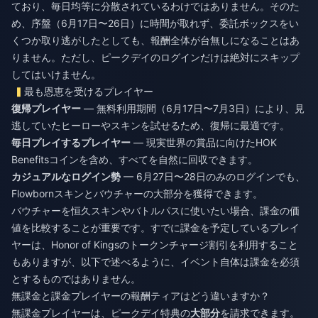
ており、毎日均等に分散されているわけではありません。そのた
め、序盤（6月17日〜26日）に時間が取れず、委託ボックスをい
くつか取り逃がしたとしても、報酬全体が台無しになることはあ
りません。ただし、ピークデイのログインだけは絶対にスキップ
してはいけません。
最も恩恵を受けるプレイヤー
復帰プレイヤー
— 無料利用期間（6月17日〜7月3日）により、見
逃していたヒーローやスキンを試せるため、復帰に最適です。
毎日プレイするプレイヤー
— 現実世界の賞品に向けたHOK
Benefitsコインを含め、すべてを自然に回収できます。
カジュアルなログイン勢
— 6月27日〜28日のみのログインでも、
Flowbornスキンとバウチャーの大部分を獲得できます。
バウチャーを恒久スキンやバトルパスに使いたい場合、課金の価
値を比較することが重要です。すでに課金を予定しているプレイ
ヤーは、
Honor of Kingsのトークンチャージ割引
を利用すること
もありますが、以下で述べるように、イベント自体は課金を必須
とするものではありません。
無課金と課金プレイヤーの報酬ティアはどう違いますか？
無課金プレイヤーは、ピークデイ特典の
大部分
を請求できます。