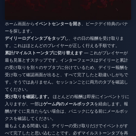
ホーム画面から
イベントセンターを開き
、ピークデイ特典のバナ
ーを探します。
デイリーログインタブをタップ
し、その日の報酬を受け取りま
す。これはほとんどのプレイヤーが正しく行える手順です。
累計/マイルストーンタブに切り替えます
— これがプレイヤーが
最も見落とすステップです。インターフェースはデイリーと累計
の受け取りを別々のサブタブに分けているため、デイリー報酬を
受け取って確認画面が出ると、すべて完了したと勘違いしがちで
す。そうではありません。セッションごとに両方のタブを確認し
てください。
受け取りを確認します。
ほとんどの報酬は即座にインベントリに
入りますが、一部は
ゲーム内のメールボックス
を経由します。報
酬がすぐに見当たらない場合は、パニックになる前にメールボッ
クスを確認してください。
最もよくある間違いは、デイリーの受け取りだけでイベントがす
べて完了したと思い込むことです。必ずマイルストーンタブを再