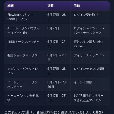
報酬
期間
詳細
Flowbornスキン +
6月27日～28
ログイン受け取り
1000トークン
日
4000トークンバウチャ
6月27日
ログイン + パケット +
ー（ピーク時）
パートナースタック
1688トークンバウチャ
6月17日～27
恒常スキン購入（例：
ー
日
Kaizer）
委託ショップボックス
6月17日～28
デイリーチェックイン
日
メガレッドパケットレ
6月27日～28
ログインチャンス報酬
イン
日
パートナー・トークン
6月27日～7月
イベント報酬
バウチャー
26日
ヒーロー/スキン無料体
6月17日～7月
6月17日以前にリリー
験
3日
スされた全アイテム
この表が示す通り、価値は均等に分散されていません。
6月27