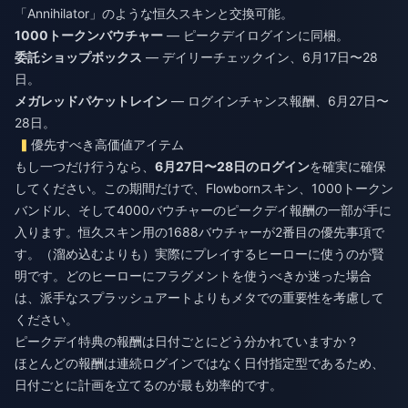
「Annihilator」のような恒久スキンと交換可能。
1000トークンバウチャー
— ピークデイログインに同梱。
委託ショップボックス
— デイリーチェックイン、6月17日〜28
日。
メガレッドパケットレイン
— ログインチャンス報酬、6月27日〜
28日。
優先すべき高価値アイテム
もし一つだけ行うなら、
6月27日〜28日のログイン
を確実に確保
してください。この期間だけで、Flowbornスキン、1000トークン
バンドル、そして4000バウチャーのピークデイ報酬の一部が手に
入ります。恒久スキン用の1688バウチャーが2番目の優先事項で
す。（溜め込むよりも）実際にプレイするヒーローに使うのが賢
明です。どのヒーローにフラグメントを使うべきか迷った場合
は、派手なスプラッシュアートよりもメタでの重要性を考慮して
ください。
ピークデイ特典の報酬は日付ごとにどう分かれていますか？
ほとんどの報酬は連続ログインではなく日付指定型であるため、
日付ごとに計画を立てるのが最も効率的です。