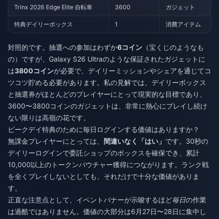
Trinx 2026 Edge Elite 自転車
3600
ガジェット
特典デイリーボックス
1
消費アイテム
対照的です。抽選への参加はわずか
6コイン
（宝くじのようなも
の）ですが、Galaxy S26 Ultraのような保証されたガジェットに
は
3800コイン
が必要で、デイリーミッションやシェアを通じてコ
ツコツ貯める必要があります。私の見解では、デイリーボックス
と抽選券がほとんどのプレイヤーにとって現実的な目標であり、
3600〜3800コインのガジェットは、非常に熱心にプレイし続け
ない限りは高嶺の花です。
ピークデイ特典のために毎日ログインする価値はありますか？
無課金プレイヤーにとっては、
間違いなく「はい」
です。30秒の
デイリーログインで委託ショップのボックスを確保でき、累計
10,000以上のトークンバウチャー獲得につながります。ランク戦
を全くプレイしないとしても、それだけで十分な価値がありま
す。
正直な注意点として、イベントバナーが示唆するほど
毎日
の作業
は過酷ではありません。価値の大部分は6月27日〜28日に集中し