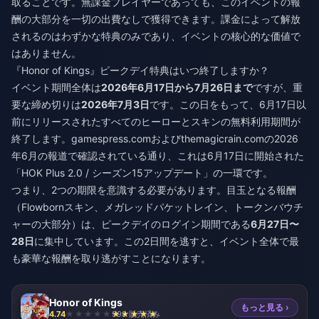
取ることです。無課金プレイヤーであっても、このイベントの報
酬の大部分を一切の出費なしで獲得できます。課金によって解放
されるのはわずかな特典のみであり、イベントの核心的な価値で
はありません。
『Honor of Kings』ピークデイ特典はいつ終了しますか？
イベント期間全体は
2026年6月17日から7月26日まで
ですが、重
要な締め切りは
2026年7月3日
です。この日をもって、6月17日以
前にリリースされたすべてのヒーローとスキンの無料利用期間が
終了します。gamespress.comおよびthemagicrain.comの2026
年6月の報道で確認されている通り、これは6月17日に開始された
「HOK Plus 2.0 / シーズン15アップデート」の一環です。
つまり、2つの期限を意識する必要があります。目玉となる報酬
（Flowbornスキン、メガレッドパケットレイン、トークンバウチ
ャーの大部分）は、ピークデイのログイン期間である
6月27日〜
28日
に集中しています。この2日間を逃すと、イベント全体で最
も豪華な報酬を取り逃がすことになります。
Honor of Kings
もっと見る ›
4.74
998 販売済み