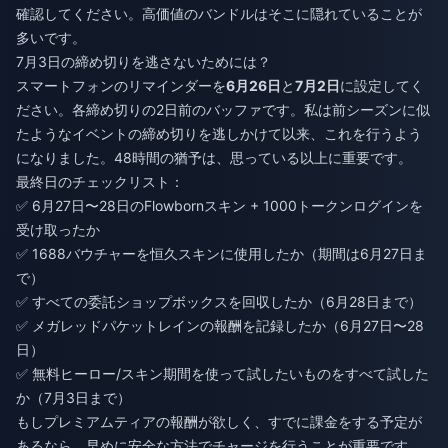
確認してください。高価値のバンドルはそこに隠れていることが
多いです。
7月3日の締め切りを逃さないためには？
スマートフォンのリマインダーを
6月26日
と
7月2日
に設定してく
ださい。各締め切りの2日前のバッファです。私は前シーズンに似
たようなイベントの締め切りを逃しかけて以来、これを行うよう
になりました。48時間の猶予は、思っている以上に重要です。
最終日のチェックリスト：
✅ 6月27日〜28日のFlowbornスキン + 1000トークンログインを
受け取ったか
✅ 1688バウチャーを恒久スキンに使用したか（期間は6月27日ま
で）
✅ すべての委託ショップボックスを回収したか（6月28日まで）
✅ メガレッドパケットレインの報酬を記録したか（6月27日〜28
日）
✅ 無料ヒーロー/スキン期間を使って試したいものをすべて試した
か（7月3日まで）
もしプレミアムティアの報酬が欲しく、すでに課金をする予定が
あるなら、早めに安全な方法でチャージを行うことが重要です。