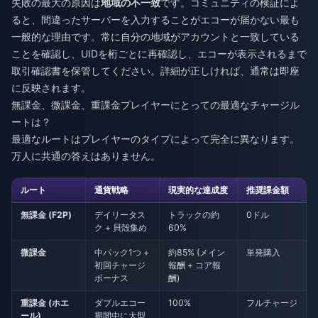
失敗の最大の原因は
地域の不一致
です。コミュニティの検証によ
ると、間違ったサーバーを入力することがエコーが届かない最も
一般的な理由です。常に自分の地域がアカウントと一致している
ことを確認し、UIDを桁ごとに再確認し、エコーが表示されるまで
取引確認書を保管してください。詳細が正しければ、通常は即座
に反映されます。
無課金、微課金、重課金プレイヤーにとっての最適なチャージル
ートは？
最適なルートはプレイヤーのタイプによって完全に異なります。
万人に共通の答えはありません。
ルート
通貨戦略
現実的な達成度
推奨課金額
無課金 (F2P)
デイリータス
トラックの約
0ドル
ク + 貝殻集め
60%
微課金
中パック1つ +
約85% (メイン
単発購入
初回チャージ
報酬 + コア報
ボーナス
酬)
重課金 (ホエ
ダブルエコー
100%
フルチャージ
ール)
期間中に大型