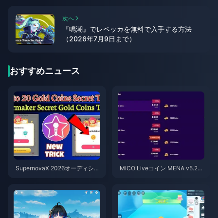
次へ
『鳴潮』でレベッカを無料で入手する方法
（2026年7月9日まで）
おすすめニュース
SupernovaX 2026オーディショ
MICO Liveコイン MENA v5.2以
ン向け格安StarMakerコイン（1
降：2026年最安値セール
2〜23%OFF）