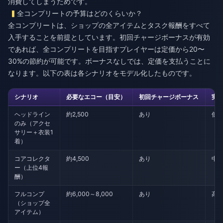
消費してしまうためです。
全コンプリートの予算はどのくらいか？
全コンプリートは、ショップの全アイテムとタスク報酬をすべて
入手することを前提としています。初回チャージボーナスが有効
であれば、全コンプリートを目指すプレイヤーは定価から20〜
30%の節約が可能です。ボーナスなしでは、定価を支払うことに
なります。以下の表は各シナリオをモデル化したものです。
シナリオ
必要なエコー（目安）
初回チャージボーナス
実
ヘッドライン
約2,500
あり
低
のみ（アクセ
サリー＋衣装1
着）
コアコレクタ
約4,500
あり
中
ー（上位4報
酬）
フルコンプ
約6,000～8,000
あり
高
（ショップ全
アイテム）