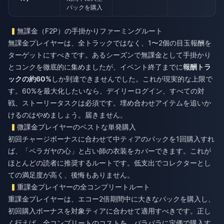
パックを購入
無課金（F2P）の手掛かりファーミングルート
無課金プレイヤーは、全トラックではなく、1〜2個の目玉報酬を
ターゲットにすべきです。あるシーズンで無課金として手掛かり
とコンクを徹底的に集めましたが、イベント終了までに
報酬トラ
ックの約60%
しか到達できませんでした。これが現実的な上限で
す。60%を最大化したいなら、デイリーログイン、すべての対
戦、ストーリータスクは必須です。埋め合わせアイテムを追いか
けるのはやめましょう。届きません。
微課金プレイヤーのベストな単発購入
初回チャージボーナスに合わせて中ティアのパックを1回購入すれ
ば、「ペラガヤの心」と占い師の衣装をカバーできます。これが
ほとんどの読者に推奨するルートです。低支出でコレクターとし
ての満足度が高く、後悔もありません。
重課金プレイヤーの全コンプリートルート
重課金プレイヤーは、エコー2倍期間中に大きなパックを購入し、
初回購入ボーナスを対象ティアに合わせて適用すべきです。正し
く行えば、全コンプリートのコストを、バラバラに定価で購入す