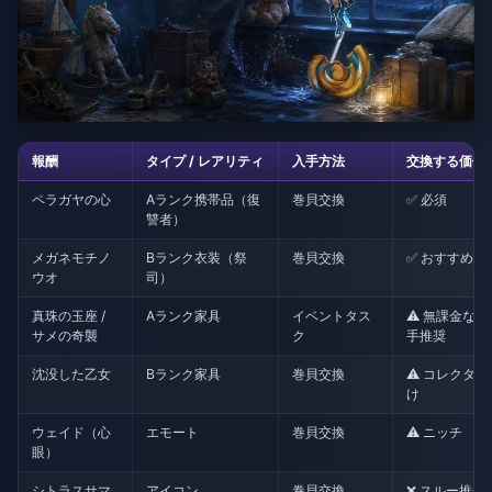
報酬
タイプ / レアリティ
入手方法
交換する価値
ペラガヤの心
Aランク携帯品（復
巻貝交換
✅ 必須
讐者）
メガネモチノ
Bランク衣装（祭
巻貝交換
✅ おすすめ
ウオ
司）
真珠の玉座 /
Aランク家具
イベントタス
⚠️ 無課金なら
サメの奇襲
ク
手推奨
沈没した乙女
Bランク家具
巻貝交換
⚠️ コレクター
け
ウェイド（心
エモート
巻貝交換
⚠️ ニッチ
眼）
シトラスサマ
アイコン
巻貝交換
❌ スルー推奨