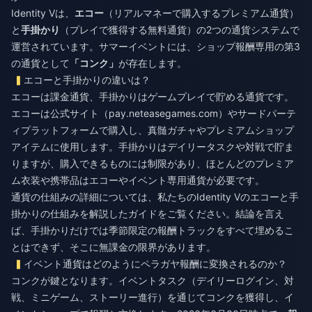
Identity Vは、
エコー
（リアルマネーで購入するプレミアム通貨）
と
手掛かり
（プレイで獲得する無料通貨）の2つの通貨システムで
運営されています。サマーイベントには、ショップ報酬専用の第3
の通貨として
「コンク」
が存在します。
エコーと手掛かりの違いは？
エコーは課金通貨、手掛かりはゲームプレイで貯める通貨です。
エコーは公式サイト（pay.neteasegames.com）やサードパーテ
ィプラットフォームで購入し、真髄ガチャやプレミアムショップ
アイテムに使用します。手掛かりはデイリータスクや対戦で貯ま
りますが、購入できるものには制限があり、ほとんどのプレミア
ム衣装や携帯品はエコーやイベント専用通貨が必要です。
通貨の仕組みの詳細については、私たちの
Identity Vのエコーと手
掛かりの仕組みを解説したガイド
をご覧ください。結論を言え
ば、手掛かりだけでは季節限定の報酬トラックをすべて埋めるこ
とはできず、そこに無課金の限界があります。
イベント通貨はどのようにペラガヤ報酬に変換されるのか？
コンクが鍵となります。イベントタスク（デイリーログイン、対
戦、ミニゲーム、ストーリー進行）を通じてコンクを獲得し、イ