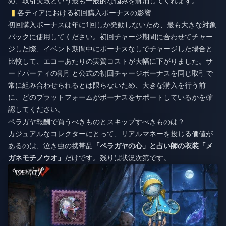
め、取引失敗という最も一般的な悩みを解消してくれます。
各ティアにおける初回購入ボーナスの影響
初回購入ボーナスは年に1回しか発動しないため、最も大きな対象
パックに使用してください。初回チャージ期間に合わせてチャー
ジした際、イベント期間中にボーナスなしでチャージした場合と
比較して、エコーあたりの実質コストが大幅に下がりました。サ
ードパーティの割引と公式の初回チャージボーナスを同じ取引で
常に組み合わせられるとは限らないため、大きな購入を行う前
に、どのプラットフォームがボーナスをサポートしているかを確
認してください。
ペラガヤ報酬で買うべきものとスキップすべきものは？
カジュアルなコレクターにとって、リアルマネーを投じる価値が
あるのは、泣き虫の携帯品
「ペラガヤの心」
と占い師の衣装
「メ
ガネモチノウオ」
だけです。残りは状況次第です。