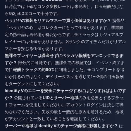
日時点では正確なコンク変換レートは未発表）。目玉報酬だけな
ら約2,500エコーで十分です。
ペラガヤの衣装をリアルマネーで買う価値はありますか？
携帯品
「ペラガヤの心」はコレクターにとって価値があります。季節限
定の携帯品は再登場が稀だからです。全トラックはカジュアルプ
レイヤーには価値がありません。Sランクのアイテムだけがリアル
マネーを投じる価値があります。
無課金プレイヤーは課金せずにペラガヤ報酬をアンロックできま
すか？
部分的に可能です。無課金での検証では、イベント終了ま
でに
報酬トラックの約60%
に到達しました。全コンプリートを追
いかけるのではなく、デイリータスクを通じて1〜2個の目玉報酬
をターゲットにしてください。
Identity Vのエコーを安全にチャージするにはどうすればよいです
か？
公開されている
UIDとサーバー地域
のみを必要とするプラッ
トフォームを使用してください。アカウントログインは決して求
めないでください。失敗の最も一般的な原因を避けるため、地域
がアカウントと一致していることを確認してください。
サーバーや地域はIdentity Vのチャージ価格に影響しますか？
は