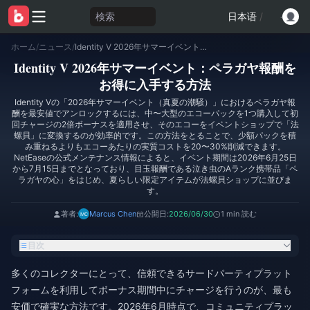
検索
日本语
/
ホーム
/
ニュース
/
Identity V 2026年サマーイベント：ペラガヤ報酬をお得に入手する方法
Identity V 2026年サマーイベント：ペラガヤ報酬を
お得に入手する方法
Identity Vの「2026年サマーイベント（真夏の潮騒）」におけるペラガヤ報
酬を最安値でアンロックするには、中〜大型のエコーパックを1つ購入して初
回チャージの2倍ボーナスを適用させ、そのエコーをイベントショップで「法
螺貝」に変換するのが効率的です。この方法をとることで、少額パックを積
み重ねるよりもエコーあたりの実質コストを20〜30%削減できます。
NetEaseの公式メンテナンス情報によると、イベント期間は2026年6月25日
から7月15日までとなっており、目玉報酬である泣き虫のAランク携帯品「ペ
ラガヤの心」をはじめ、夏らしい限定アイテムが法螺貝ショップに並びま
す。
著者:
Marcus Chen
公開日:
2026/06/30
1 min 読む
目次
多くのコレクターにとって、信頼できるサードパーティプラット
フォームを利用してボーナス期間中にチャージを行うのが、最も
安価で確実な方法です。2026年6月時点で、コミュニティプラッ