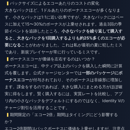
パックサイズによるエコーあたりのコストの変化
大きなパックほど、1ドルあたりのボーナスエコーが多くなりま
す。小さなパックは1:1に近い比率ですが、大きなパックにはベー
スに加えて15〜30%のボーナスが上乗せされます。過去3回の季
節イベントを追跡したところ、
小さなパックを繰り返して購入す
ると、大きなパックを1回購入するよりも約25%多くのエコーが必
要になる
ことがわかりました。これは私が最初の夏に犯したミス
であり、新規プレイヤーが常に行っているミスです。
ボーナスエコーが価値を左右するのはいつか？
ボーナスエコーは、中ティア以上のパックを購入した瞬間に計算
式を覆します。公式チャージセンターでは
一部のパッケージにボ
ーナスエコー
が付与されており、そのボーナスは非線形に増加し
ます。課金をするのであれば、大きな購入にまとめる方がほぼ確
実に得をします。賢く購入するには、実質レートを比較し、アプ
リ内の小さなパックをデフォルトにするのではなく、
Identity Vの
チャージ割引
を活用することです。
期間限定の「エコー2倍」期間はタイミングにどう影響する
か？
エコー2倍期間はパックボーナスに価値を上乗せしますが、注意点