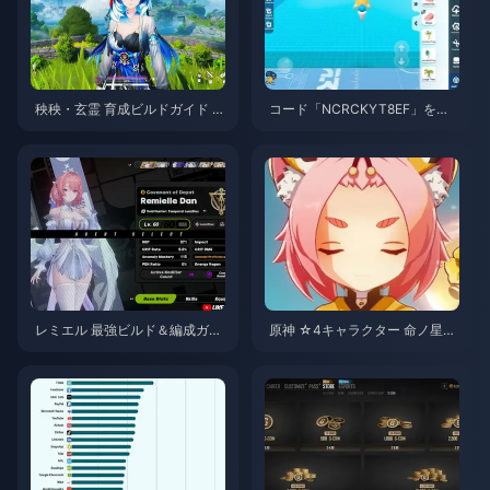
秧秧・玄霊 育成ビルドガイド |
コード「NCRCKYT8EF」を使
2026年8月
用して無料のエッグコインを入
手する方法（2026年8月）
レミエル 最強ビルド＆編成ガイ
原神 ☆4キャラクター 命ノ星
ド | 2026年7月
座・天賦育成優先度ティアリス
ト | 2026年7月