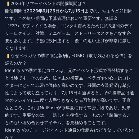
2026年サマーイベントの開催期間は？
開催期間は
2026年6月25日から7月15日まで
の、ちょうど21日間
です。この短い期間は予算管理において重要です。無課金
（F2P）でプレイする場合、コンクを貯めるために約3週間のデイ
リーログイン、対戦、ミニゲーム、ストーリータスクをこなす必
要があります。序盤に数日逃すと、後半の追い上げが非常に厳し
くなります。
なぜペラガヤの季節限定報酬はFOMO（取り残される恐怖）を
煽るのか？
Identity Vの季節限定コスメは、元のイベント形式で再登場するこ
とは稀です。そのため、泣き虫の携帯品「ペラガヤの心」はコレ
クターにとって非常に価値が高いのです。荘園の衣装経済は希少
性によって成り立っており、7月15日を過ぎると、その携帯品は通
常のプレイでは二度と入手できなくなる可能性が高いです。正直
なところ、これはNetEaseが毎年夏に行う常套手段であり、効果
的です。重要なのは、「逃したら後悔する」ものと「装備するこ
とのない埋め合わせアイテム」を見極めることです。
Identity Vのチャージとイベント通貨の仕組みはどうなっているの
か？