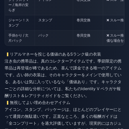
ー / 海岸の安
らぎ
ジャーン！ス
スタンプ
巻貝交換
❌ スルー推奨
タンプ
手掛かり / 欠
パック
巻貝交換
❌ スルー推奨
片パック
価な場合を除
リアルマネーを投じる価値のあるSランク級の衣装
泣き虫の携帯品は、真のコレクターアイテムです。季節限定の携
帯品は再登場が稀であるため、喜んで課金できる唯一のアイテム
です。占い師の衣装は、そのキャラクターをメインで使用してい
る、あるいは気に入っているなら「価値あり」です。キャラクタ
ーごとの詳細な分析については、私たちの
Identity V ペラガヤ報
酬リスト＆レアリティガイド
をご覧ください。
無視してよい埋め合わせアイテム
アイコン、スタンプ、パッケージは、ほとんどのプレイヤーにと
って通貨の無駄遣いです。正直なところ、多くの報酬ガイドは
「全コンプリート」を過大評価していますが、現実的にはカジュ