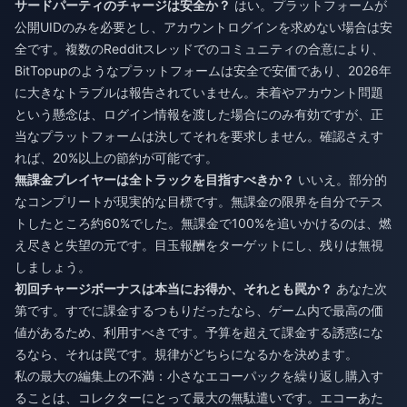
サードパーティのチャージは安全か？
はい。プラットフォームが
公開UIDのみを必要とし、アカウントログインを求めない場合は安
全です。複数のRedditスレッドでのコミュニティの合意により、
BitTopupのようなプラットフォームは安全で安価であり、2026年
に大きなトラブルは報告されていません。未着やアカウント問題
という懸念は、ログイン情報を渡した場合にのみ有効ですが、正
当なプラットフォームは決してそれを要求しません。確認さえす
れば、20%以上の節約が可能です。
無課金プレイヤーは全トラックを目指すべきか？
いいえ。部分的
なコンプリートが現実的な目標です。無課金の限界を自分でテス
トしたところ約60%でした。無課金で100%を追いかけるのは、燃
え尽きと失望の元です。目玉報酬をターゲットにし、残りは無視
しましょう。
初回チャージボーナスは本当にお得か、それとも罠か？
あなた次
第です。すでに課金するつもりだったなら、ゲーム内で最高の価
値があるため、利用すべきです。予算を超えて課金する誘惑にな
るなら、それは罠です。規律がどちらになるかを決めます。
私の最大の編集上の不満：小さなエコーパックを繰り返し購入す
ることは、コレクターにとって最大の無駄遣いです。エコーあた