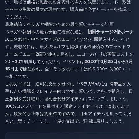
い。地域は価格と報酬の対象資格の両方を決定します。不一致は
チャージ失敗の最大の理由です。購入前に必ずサーバーを確認し
てください。
最終結論：ペラガヤ報酬のための最も賢いチャージ計画
ペラガヤ報酬への最も安価で確実な道は、
初回チャージ2倍ボーナ
ス
に合わせて中〜大サイズのエコーパックを1回購入することで
す。理想的には、最大22%オフを提供する検証済みのプラットフ
ォームでエコー2倍期間中に購入し、エコーあたりの実質コストを
20〜30%削減してください。イベントは
2026年6月25日から7月
15日まで
開催され、全トラックのコストは約6,000〜8,000エコ
ー相当です。
このガイドは、過剰な支出をせずに
「ペラガヤの心」
携帯品を入
手したい微課金プレイヤー向けです。賢いパックを1つ購入し、目
玉報酬を受け取り、埋め合わせアイテムはスキップしましょう。
100%コンプリートを目指す無課金プレイヤー向けではありませ
ん。現実的な上限は約60%ですので、目玉アイテムを狙ってくだ
さい。賢くチャージし、一度の支出で、荘園に戻りましょう。