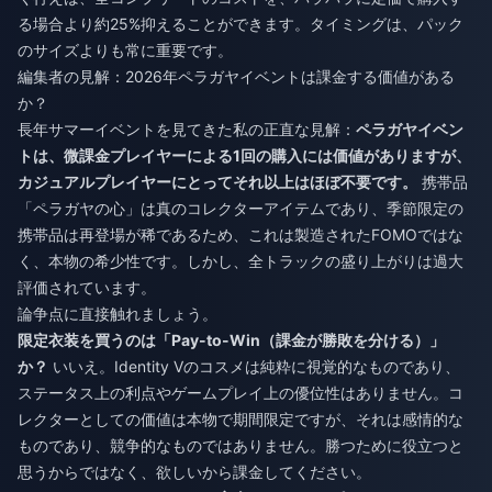
る場合より約25%抑えることができます。タイミングは、パック
のサイズよりも常に重要です。
編集者の見解：2026年ペラガヤイベントは課金する価値がある
か？
長年サマーイベントを見てきた私の正直な見解：
ペラガヤイベン
トは、微課金プレイヤーによる1回の購入には価値がありますが、
カジュアルプレイヤーにとってそれ以上はほぼ不要です。
携帯品
「ペラガヤの心」は真のコレクターアイテムであり、季節限定の
携帯品は再登場が稀であるため、これは製造されたFOMOではな
く、本物の希少性です。しかし、全トラックの盛り上がりは過大
評価されています。
論争点に直接触れましょう。
限定衣装を買うのは「Pay-to-Win（課金が勝敗を分ける）」
か？
いいえ。Identity Vのコスメは純粋に視覚的なものであり、
ステータス上の利点やゲームプレイ上の優位性はありません。コ
レクターとしての価値は本物で期間限定ですが、それは感情的な
ものであり、競争的なものではありません。勝つために役立つと
思うからではなく、欲しいから課金してください。