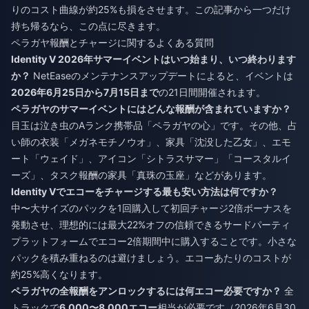
りのコスト曲線が約25%も損をさせます。この記事から一つだけ
持ち帰るなら、この点に尽きます。
ペラガヤ報酬とチャージに関するよくある質問
Identity V 2026年サマーイベントはいつ始まり、いつ終わります
か？
NetEaseのメンテナンスアップデートによると、イベントは
2026年6月25日から7月15日まで
の21日間開催されます。
ペラガヤのサマーイベントにはどんな報酬が含まれていますか？
目玉は泣き虫のAランク携帯品「ペラガヤの心」です。その他、占
い師の衣装「メガネモチノウオ」、家具「沈没した乙女」、エモ
ート「ウェイド」、アイコン「シトラスサマー」「コースタルイ
ーズ」、タスク報酬の家具「真珠の玉座」などがあります。
Identity Vでエコーをチャージする最も安い方法は何ですか？
中〜大サイズのパックを1回購入して初回チャージ2倍ボーナスを
発動させ、理想的には最大22%オフの信頼できるサードパーティ
プラットフォームでエコー2倍期間中に購入することです。小さな
パックを積み重ねるのは避けましょう。エコーあたりのコストが
約25%高くなります。
ペラガヤの全報酬をアンロックするには何エコー必要ですか？
全
トラックで
6,000〜8,000エコー
相当が必要です（2026年6月30