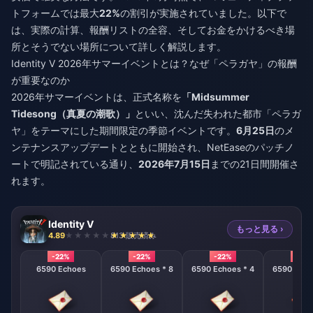
トフォームでは最大
22%
の割引が実施されていました。以下で
は、実際の計算、報酬リストの全容、そしてお金をかけるべき場
所とそうでない場所について詳しく解説します。
Identity V 2026年サマーイベントとは？なぜ「ペラガヤ」の報酬
が重要なのか
2026年サマーイベントは、正式名称を
「Midsummer
Tidesong（真夏の潮歌）」
といい、沈んだ失われた都市「ペラガ
ヤ」をテーマにした期間限定の季節イベントです。
6月25日
のメ
ンテナンスアップデートとともに開始され、NetEaseのパッチノ
ートで明記されている通り、
2026年7月15日
までの21日間開催さ
れます。
Identity V
もっと見る ›
4.89
813 販売済み
-22%
-22%
-22%
-22%
6590 Echoes
6590 Echoes * 8
6590 Echoes * 4
6590 Echo