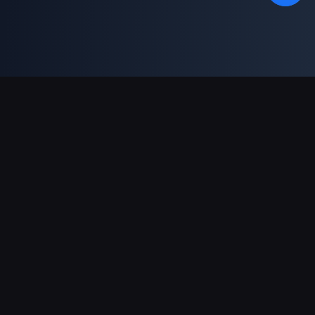
対応決済方法
パートナー
Genshin Impact Wiki
Honkai: Star Rail WIKI
Zenless Zone Zero WIKI
PUBG Mobile WIKI
BitTopup News