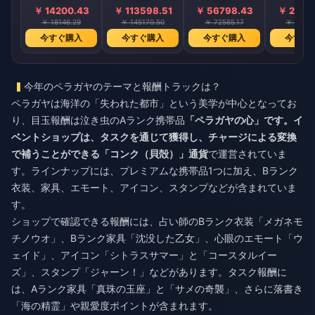
￥ 14200.43
￥ 113598.51
￥ 56798.43
￥ 2839
￥ 18146.29
￥ 145170.50
￥ 72585.17
￥ 36292
今すぐ購入
今すぐ購入
今すぐ購入
今すぐ
今年のペラガヤのテーマと報酬トラックは？
ペラガヤは海洋の「失われた都市」という美学が中心となってお
り、目玉報酬は泣き虫のAランク携帯品
「ペラガヤの心」
です。イ
ベントショップは、タスクを通じて獲得し、チャージによる変換
で補うことができる
「コンク（貝殻）」通貨
で運営されていま
す。ラインナップには、プレミアムな携帯品1つに加え、Bランク
衣装、家具、エモート、アイコン、スタンプなどが含まれていま
す。
ショップで確認できる報酬には、占い師のBランク衣装「メガネモ
チノウオ」、Bランク家具「沈没した乙女」、心眼のエモート「ウ
ェイド」、アイコン「シトラスサマー」と「コースタルイー
ズ」、スタンプ「ジャーン！」などがあります。タスク報酬に
は、Aランク家具「真珠の玉座」と「サメの奇襲」、さらに落書き
「海の精霊」や親愛度ポイントが含まれます。