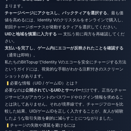
まります。
チャージページにアクセスし、パックティアを選択する
。最も価
値を高めるには、
Identity Vのクリスタルをオンラインで購入
し、
初回チャージボーナスが発動するティアを選択してください。
UIDと地域を慎重に入力する
— 支払う前に両方を再確認してくだ
さい。
支払いを完了し、ゲーム内にエコーが反映されたことを確認する
（通常は即時）。
私たちの
BitTopupでIdentity Vのエコーを安全にチャージする方法
というガイドには、視覚的な手順がわかる注釈付きのスクリーン
ショットがあります。
必要な情報（UID / ゲームID）とは？
必要なのは
公開されているUIDとサーバー
だけです。正当なチャー
ジサービスがアカウントのパスワードやログイン情報を求めるこ
とは決してありません。それが境界線です。チャージフローを比
較した結果、UID/ゲームIDを正しく入力することが、友人が経験
したような取引失敗を劇的に減らすことにつながりました。
チャージの失敗や遅延を避けるには