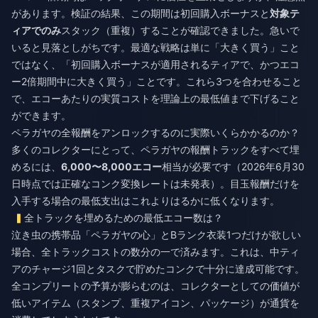
があります。検証の結果、この期間は初回購入ボーナスと
対象テ
ィアでのみ
スタック（重複）することが確認できました。急いで
いると見落としがちです。最適な戦略は単に「大きく買う」こと
ではなく、「初回購入ボーナスが適用されるティアで、かつエコ
ー2倍期間中に大きく買う」ことです。これら3つを合わせること
で、エコーあたりの実質コストを理論上の最低値まで下げること
ができます。
ペラガヤの全報酬をアンロックするのに実際いくらかかるのか？
多くのコレクターにとって、ペラガヤの報酬トラックをすべて埋
めるには、
6,000〜8,000エコー
相当が必要です（2026年6月30
日時点では正確なコンク変換レートは未発表）。目玉報酬だけを
入手する場合の最低支出はこれよりはるかに低くなります。
全トラックを埋めるための最低エコー数は？
泣き虫の携帯品「ペラガヤの心」とBランク衣装1つだけが欲しい
場合、全トラックコストの数分の一で済みます。これは、中ティ
アのチャージ1回とタスクで貯めたコンクで十分に達成可能です。
全コンプリートの予算が膨らむのは、コレクターとしての価値が
低いアイテム（スタンプ、重複アイコン、パッケージ）が通貨を