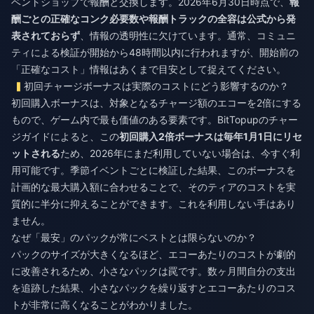
ベントショップで報酬と交換します。2026年6月30日時点で、
報
酬ごとの正確なコンク必要数や報酬トラックの全容は公式から発
表されておらず
、情報の透明性に欠けています。通常、コミュニ
ティによる検証が開始から48時間以内に行われますが、開始前の
「正確なコスト」情報はあくまで目安として捉えてください。
初回チャージボーナスは実際のコストにどう影響するのか？
初回購入ボーナスは、対象となるチャージ額のエコーを2倍にする
もので、ゲーム内で最も価値のある要素です。BitTopupのチャー
ジガイドによると、この
初回購入2倍ボーナスは毎年1月1日にリセ
ットされる
ため、2026年にまだ利用していない場合は、今すぐ利
用可能です。季節イベントごとに検証した結果、このボーナスを
計画的な最大購入額に合わせることで、そのティアのコストを実
質的に半分に抑えることができます。これを利用しない手はあり
ません。
なぜ「最安」のパックが常にベストとは限らないのか？
パックのサイズが大きくなるほど、エコーあたりのコストが劇的
に改善されるため、小さなパックは罠です。数ヶ月間自分の支出
を追跡した結果、小さなパックを繰り返すとエコーあたりのコス
トが非常に高くなることがわかりました。