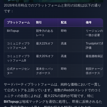
2026年6月時点でのプラットフォームと割引の比較は以下の通り
です：
プラットフォーム
割引
配送
備考
BitTopup
競争力のある
即時
リージョンの
レート
一致が必要
コミュニティプラ
最大22%オフ
高速
Trustpilotで高
ットフォームA
評価
コミュニティプラ
最大20%オフ
高速
最低価格保証
ットフォームB
公式チャージセン
基本分＋パッ
即時
初回チャージ2
ター
クボーナス
倍ボーナス
サードパーティプラットフォームは、純粋な価格において一貫し
て公式ストアを上回っています。複数のRedditスレッドでのコミ
ュニティの合意によれば、最大22%の節約が可能です。特に
BitTopup
は地域マッチングを適切に処理し、即座に反映されるた