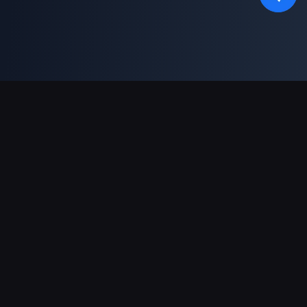
対応決済方法
パートナー
Genshin Impact Wiki
Honkai: Star Rail WIKI
Zenless Zone Zero WIKI
PUBG Mobile WIKI
BitTopup News