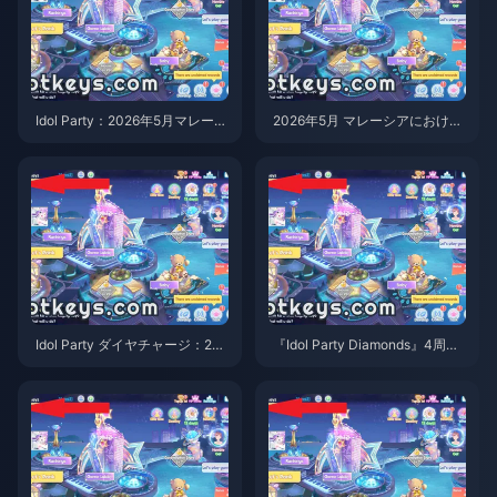
Idol Party：2026年5月マレーシ
2026年5月 マレーシアにおける
ア向けダイヤチャージ：60+6パ
『Idol Party』ダイヤチャージ価
ックがRM4.11で登場
格：編集部による詳細分析
Idol Party ダイヤチャージ：202
『Idol Party Diamonds』4周年
6年5月のおすすめサイト＆お得
記念2026：無料で1,000個以上
情報
のダイヤを入手する方法