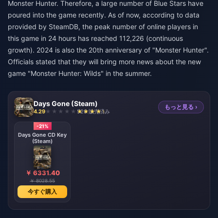
Monster Hunter. Therefore, a large number of Blue Stars have
poured into the game recently. As of now, according to data
provided by SteamDB, the peak number of online players in
this game in 24 hours has reached 112,226 (continuous
growth). 2024 is also the 20th anniversary of "Monster Hunter".
Officials stated that they will bring more news about the new
game "Monster Hunter: Wilds" in the summer.
Days Gone (Steam)
もっと見る ›
4.29
520 販売済み
-21%
Days Gone CD Key
(Steam)
￥ 6331.40
￥ 8028.55
今すぐ購入