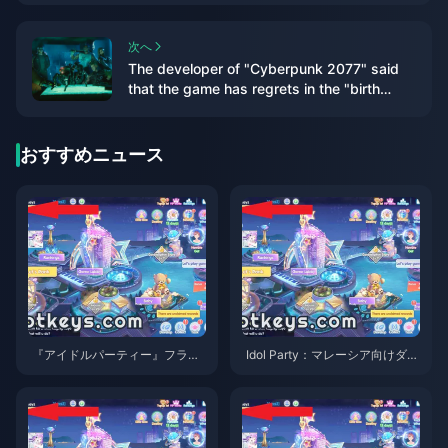
announced
次へ
The developer of "Cyberpunk 2077" said
that the game has regrets in the "birth
choice" and may be improved in the future
おすすめニュース
『アイドルパーティー』フラワ
Idol Party：マレーシア向けダイ
ーフェス2026：見送るべきダイ
ヤモンドRM4.11チャージ vs 公
ヤパック
式：2026年5月の結論