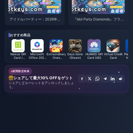
アイドルパーティー：2026年4
『Idol Party Diamonds』フラワ
月のダイヤ事情 — 新アップデー
ーフェス2026で無料ダイヤを入
トで無料ダイヤを1000個以上獲
手する方法 — 合計最大1400個
得する方法
おすすめ商品
Naixue Gift
Microsoft
Extraordinary
Days Gone
HUAWEI Gift
Virtual Credit
PlaySt
Card /
Office 2021
Ones
(Steam)
Card (AE)
Card
Netw
Voucher
(QA)
EOMOBA
Card 
(CN)
Card (Global)
期間限定特典
シェアして最大10% OFFをゲット
シェアしてルーレットをアンロックしましょ
う。