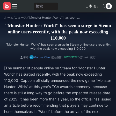
検索
日本语
/
ホーム
/
ニュース
/
"Monster Hunter: World" has seen a surge in Steam online users recently, with the peak now exceeding 110,000
"Monster Hunter: World" has seen a surge in Steam
online users recently, with the peak now exceeding
110,000
"Monster Hunter: World" has seen a surge in Steam online users recently,
with the peak now exceeding 110,000
著者:
Marcus Chen
公開日:
2023/12/25
1 min 読む
[The number of people online on Steam for "Monster Hunter:
World" has surged recently, with the peak now exceeding
110,000] Capcom officially announced the new game "Monster
Hunter: Wilds" at this year's TGA awards ceremony, because
there is still a long way to go before the expected release date
of 2025. It has been more than a year, so the official has issued
an article before recommending that players may continue to
hone themselves in "World" before the arrival of the next