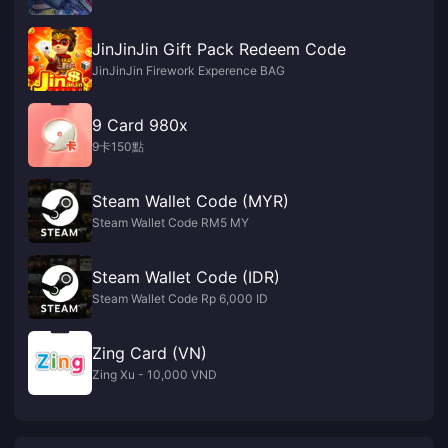
JinJinJin Gift Pack Redeem Code
JinJinJin Firework Experence BAG
9 Card 980x
9卡150點
Steam Wallet Code (MYR)
Steam Wallet Code RM5 MY
Steam Wallet Code (IDR)
Steam Wallet Code Rp 6,000 ID
Zing Card (VN)
Zing Xu - 10,000 VND