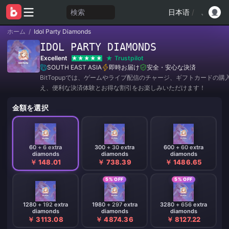
検索
日本语
/
ホーム
/
Idol Party Diamonds
IDOL PARTY DIAMONDS
Excellent
Trustpilot
SOUTH EAST ASIA
即時お届け
安全・安心な決済
BitTopupでは、ゲームやライブ配信のチャージ、ギフトカードの購
え、便利な決済体験とお得な割引をお楽しみいただけます！
金額を選択
60 + 6 extra
300 + 30 extra
600 + 60 extra
diamonds
diamonds
diamonds
￥ 148.01
￥ 738.39
￥ 1486.65
5% OFF
5% OFF
1280 + 192 extra
1980 + 297 extra
3280 + 656 extra
diamonds
diamonds
diamonds
￥ 3113.08
￥ 4874.36
￥ 8127.22