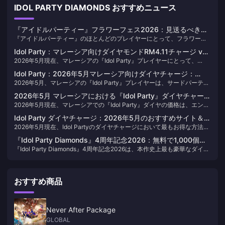
IDOL PARTY DIAMONDS おすすめニュース
『アイドルパーティー』フラワーフェス2026：見送るべきダ
『アイドルパーティー』のほとんどのプレイヤーにとって、フラワーフ
イヤパック
ェス2026で見送るべきパックは、**小規模イベントパック**（640～
Idol Party：マレーシア向けダイヤモンドRM4.11チャージ vs
1,280ダイヤ、1ドルあたり64～70ダイヤ）、**60+6マイクロパック
2026年5月現在、マレーシアの『Idol Party』プレイヤーにとって、
公式：2026年5月の結論
**（66ダイヤ）、**ベストカップル賞パック**（4,300ダイヤ以上の大
BitTopupの**RM4.11ダイヤモンドパックは66個（基本60個＋ボーナス6
幅な損失）、そして**見た目アイテムのみの全パック**です。唯一購入
Idol Party：2026年5月マレーシア向けダイヤチャージ：
個）**のダイヤモンドを提供します。これは、公式のCodashopやアプ
する価値があるのは**3,280+656パック**（3,936ダイヤ、1ドルあたり
2026年5月、マレーシアの『Idol Party』プレイヤーは、サードパーティ
60+6パックがRM4.11で登場
リ内課金で**RM4.30**かかるものと同数です。つまり、1回購入するご
約74ダイヤ）ですが、それですら条件付きです。それ以外のパックは、
のチャージサイトを通じて、エントリー向けの「60+6ダイヤパック」を
とに**RM0.19の節約**となり、エントリーティアでは**約4.6%安く**
無料で獲得できる1,140～1,417ダイヤと重複しているか、基本的な天井
2026年5月 マレーシアにおける『Idol Party』ダイヤチャージ
わずかRM4.11で購入可能です。これは合計66ダイヤとなり、1ダイヤあ
購入できる計算になります。これは、UIDベースのサードパーティによ
計算の基準を満たしていません。競技プレイで決して使用しないイベン
2026年5月現在、マレーシアでの『Idol Party』ダイヤの価格は、エント
価格：編集部による詳細分析
たり約RM0.062という、現在MYRストアで利用可能な最も安価な有料エ
る配信が、Google PlayやAppleの標準的なプラットフォーム手数料30%
ト限定の見た目アイテムを再パッケージしただけのものは、すべて見送
リーパック（60+6個）のRM4.11から、廃課金向けパック
ントリーポイントとなります。さらに注目すべきは、このボーナス6ダイ
を回避しているためです。
Idol Party ダイヤチャージ：2026年5月のおすすめサイト＆お
りましょう。
（6,480+1,296個）のRM408.17までとなっています。多くのカジュアル
ヤが『Idol Party』の公式初回チャージ報酬と重複することです。2026
2026年5月現在、Idol Partyのダイヤチャージにおいて最もお得な方法
得情報
プレイヤーにとって最適なのは、RM41.10の中間パック（600+60個）
年5月付の公式Facebook発表によると、現在のイベント期間中は、
は、ダイヤ単価が最も安く、UIDのみで即時反映され、5月1日にリセッ
です。ダイヤ1個あたりの実質コストが最も安くなるのは廃課金向けパッ
RM4.30の価格帯で初めて購入する際に基本ダイヤが2倍となり、合計
『Idol Party Diamonds』4周年記念2026：無料で1,000個以
トされる初回購入ボーナスを併用することです。今月、主要プラットフ
ク（約RM0.063/ダイヤ）ですが、プレイヤーの90%にとって真の狙い
132ダイヤを獲得できます。
『Idol Party Diamonds』4周年記念2026は、本作史上最も豪華なダイヤ
上のダイヤを入手する方法
ォームで12回にわたる実地検証を行った結果、BitTopupが最も優れたコ
目は、2026年5月の初回購入2倍キャンペーン期間中に中間パックを重ね
配布イベントです。4月16日のアップデートによるログイン報酬、「初
ストパフォーマンス（3280個以上のパックで1ドルあたり約74.4ダイ
ることです。初回チャージ時の220%ボーナスにより、実質的なガチャ1
心者／ベテラン向けファッションプラン」、周年記念マイルストーンイ
ヤ）を記録し、ほとんどの注文が3分以内にゲーム内のメールボックスへ
回あたりのコストを半減させることができます。
ベント、そして有効なギフトコードを組み合わせることで、熱心なプレ
反映されました。東南アジアのプレイヤーにとっては、Codashopと
おすすめ商品
イヤーであればイベント期間中に現実的に1,000〜1,500個以上の無料ダ
SEAGMが引き続き最も安全な正規代理店であり、どのサイトでもエント
イヤを集めることが可能です。これは、課金なしで周年記念ガチャを少
リーレベルのパックは1ドルあたり64〜65ダイヤ前後となっています。
なくとも1回（10連）引くのに十分な量です。ただし、公式パッチノート
で確定した合計数が明記されているわけではありません。以下の数値
Never After Package
は、公式発表およびコミュニティで検証されたデータに基づき、ソース
GLOBAL
ごとに積み上げたものです。何が確定情報で、何が推定値であるかを明