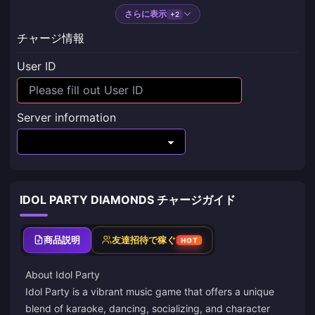
さらに表示
+2
チャージ情報
User ID
Server information
IDOL PARTY DIAMONDS チャージガイド
商品説明
友達招待で稼ぐ
HOT
About Idol Party
Idol Party is a vibrant music game that offers a unique
blend of karaoke, dancing, socializing, and character