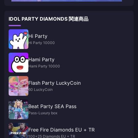
IDOL PARTY DIAMONDS 関連商品
Hi Party
Hi Party 10000
Hami Party
Hami Party 10000
Flash Party LuckyCoin
60 LuckyCoin
Beat Party SEA Pass
Pass-Luxury box
Free Fire Diamonds EU + TR
100+25 Diamonds EU + TR