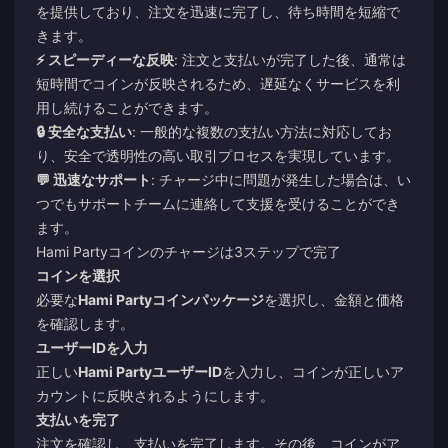
を提供しており、注文を迅速に完了し、待ち時間を短縮で
きます。
⚡ スピーディーな反映
: 注文と支払いが完了した後、通常は
短時間でコインが反映されるため、遅延なくサービスを利
用し続けることができます。
🔒 安全な支払い
: 一般的な複数の支払い方法に対応してお
り、安全で透明性の高い取引プロセスを実現しています。
💬 迅速なサポート
: チャージ中に問題が発生した場合は、い
つでもサポートチームに連絡して支援を受けることができ
ます。
Hami Partyコインのチャージは3ステップで完了
コインを選択
必要な
Hami Partyコインパッケージ
を選択し、金額と価格
を確認します。
ユーザーIDを入力
正しい
Hami PartyユーザーID
を入力し、コインが正しいア
カウントに反映されるようにします。
支払いを完了
注文を確認し、支払いを完了します。その後、コインがア