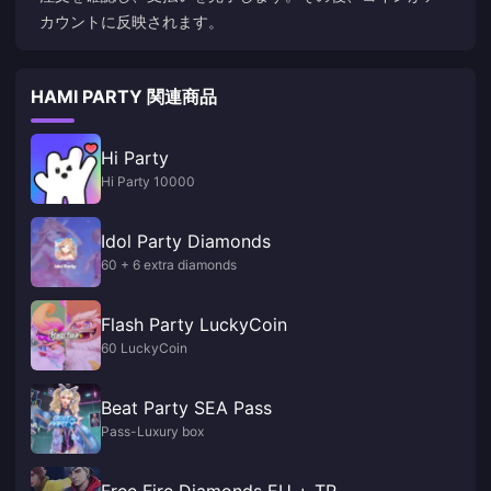
カウントに反映されます。
HAMI PARTY 関連商品
Hi Party
Hi Party 10000
Idol Party Diamonds
60 + 6 extra diamonds
Flash Party LuckyCoin
60 LuckyCoin
Beat Party SEA Pass
Pass-Luxury box
Free Fire Diamonds EU + TR