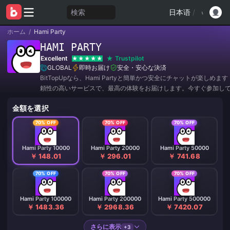
検索
日本语
/
ホーム
/
Hami Party
HAMI PARTY
Excellent
Trustpilot
GLOBAL
即時お届け
安全・安心な決済
BitTopUpなら、Hami Partyと簡単かつ安全にチャットが楽しめま
頼性の高いサービスで、最高の体験をお届けします。今すぐ参加し
ァーやお得な割引をゲットしましょう！✨
金額を選択
70% OFF
70% OFF
70% OFF
Hami Party 10000
Hami Party 20000
Hami Party 50000
￥ 148.01
￥ 296.01
￥ 741.68
70% OFF
70% OFF
70% OFF
Hami Party 100000
Hami Party 200000
Hami Party 500000
￥ 1483.36
￥ 2968.36
￥ 7420.07
さらに表示
+3