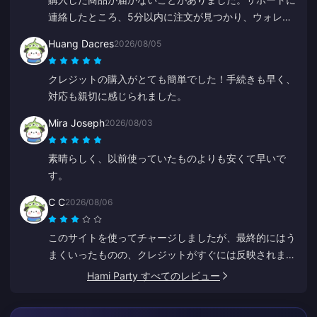
連絡したところ、5分以内に注文が見つかり、ウォレッ
トに入金されました。非常にプロフェッショナルで丁寧
Huang Dacres
2026/08/05
です。チャージにはここをみんなにお勧めします。
クレジットの購入がとても簡単でした！手続きも早く、
対応も親切に感じられました。
Mira Joseph
2026/08/03
素晴らしく、以前使っていたものよりも安くて早いで
す。
C C
2026/08/06
このサイトを使ってチャージしましたが、最終的にはう
まくいったものの、クレジットがすぐには反映されませ
んでした。カスタマーサービスの返信に少なくとも5分
Hami Party すべてのレビュー
はかかり、不安になりましたが、最終的にはチャージが
完了しました。サポートの対応がもっと早ければずっと