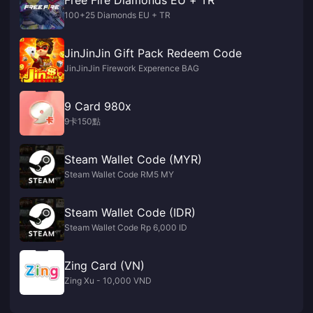
100+25 Diamonds EU + TR
JinJinJin Gift Pack Redeem Code
JinJinJin Firework Experence BAG
9 Card 980x
9卡150點
Steam Wallet Code (MYR)
Steam Wallet Code RM5 MY
Steam Wallet Code (IDR)
Steam Wallet Code Rp 6,000 ID
Zing Card (VN)
Zing Xu - 10,000 VND