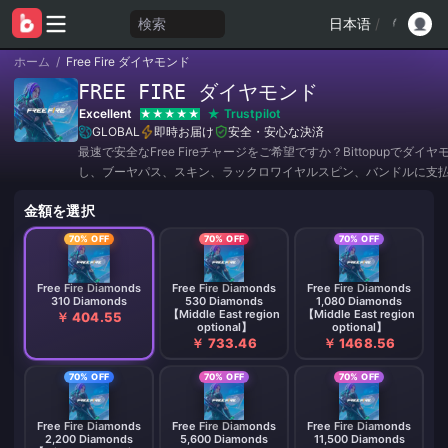
検索
日本语
/
ホーム
/
Free Fire ダイヤモンド
FREE FIRE ダイヤモンド
Excellent
Trustpilot
GLOBAL
即時お届け
安全・安心な決済
最速で安全なFree Fireチャージをご希望ですか？Bittopupでダイ
し、ブーヤパス、スキン、ラックロワイヤルスピン、バンドルに支
う。プレイヤーIDで数分で配送され、安全なチェックアウトが可能
金額を選択
70% OFF
70% OFF
70% OFF
Free Fire Diamonds
Free Fire Diamonds
Free Fire Diamonds
310 Diamonds
530 Diamonds
1,080 Diamonds
【Middle East region
【Middle East region
￥ 404.55
optional】
optional】
￥ 733.46
￥ 1468.56
70% OFF
70% OFF
70% OFF
Free Fire Diamonds
Free Fire Diamonds
Free Fire Diamonds
2,200 Diamonds
5,600 Diamonds
11,500 Diamonds