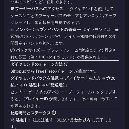
ヤルのスピンなどに使用できます。
🛡️
ブーヤーパスへのアクセス
— ダイヤモンドを使用して、
シーズンごとのブーヤーパスのティアをアンロック/アップ
グレードし、限定報酬を獲得できます。
🎫
メンバーシップとイベントの価値
— ダイヤモンドは、毎
週/毎月のメンバーシップや、デイリー報酬や特典付きの期
間限定イベントを強化します。
📦
パックサイズ
— プラットフォーム/地域によって固定さ
れた額面（例：100+ダイヤモンド）が提供されます。
ダイヤモンドのチャージ方法 🛒
Bittopupなら
Free Fireのチャージ
が簡単です。
ダイヤモンドパックを選択 → プレイヤーIDを入力 → 💳 支
払い → ⚙️ 処理中 → ✅ 配送通知
ヒント：
ゲーム内のアバター（プロフィール）をタップす
ると、
プレイヤーID
が表示されます。その画面に数字のID
が表示されます。
配送時間とステータス ⏱️
🚀
処理中：
注文は通常、支払い後
数分以内
に完了しま
す。