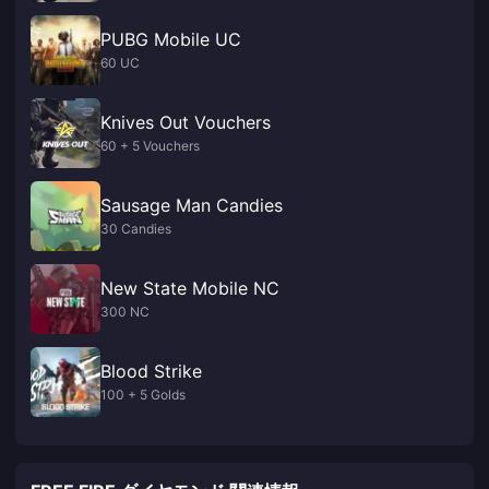
PUBG Mobile UC
60 UC
Knives Out Vouchers
60 + 5 Vouchers
Sausage Man Candies
30 Candies
New State Mobile NC
300 NC
Blood Strike
100 + 5 Golds