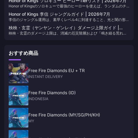
Honor of Kings ソロキュー ヒーローTierリスト | 2026年7月
解説しています。ブックマークしておきましょう。パッチの更新に合わ
Honor of Kingsのソロキューで最強のヒーローを使えば、ランダムのチ
せてアイテムビルドを随時アップデートしています。
ームメイトがどんなピンチのシグナルも無視しても試合に勝利できま
Honor of Kings 李信 ジャングルガイド | 2026年7月
す。このページでは、全5レーンから厳選された15体の信頼できるキャリ
李信のジャングル運用は、素早くレベル4に到達すること、光と闇の形態
ーをランク付けし、メタの変動に合わせて常に最新の状態に保ちます。
を意図的に切り替えること、そしてジャングルのファームで得たゴール
秧秧・玄霊（ヤンヤン・ゲンレイ）ダメージ上限ガイド |
ドをレーンへのプレッシャーに変えることで真価を発揮します。このペ
秧秧・玄霊のダメージ上限は、消滅の厄災階層および「鳴き細る荒れ
2026年7月
ージでは、2026年7月現在のジャングルルート、ビルド順序、各形態の
野」のクリアにおいて、Ver.3.5の消滅属性アタッカーのトップに立ちま
役割、そしてランク戦での立ち回りについて解説しています。パッチの
す。タワーのバフ・デバフ（修正値）が変更され次第テーブルを更新し
更新に合わせて内容も随時アップデートされます。
ますので、このページをブックマークしておいてください。
おすすめ商品
Free Fire Diamonds EU + TR
INSTANT DELIVERY
Free Fire Diamonds (ID)
INDONESIA
Free Fire Diamonds (MY/SG/PH/KH)
MY