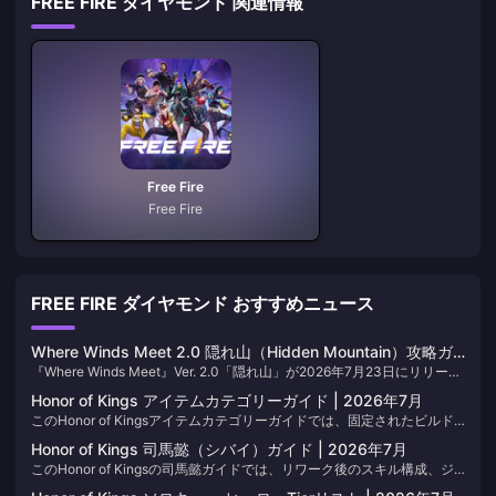
FREE FIRE ダイヤモンド 関連情報
Free Fire
Free Fire
FREE FIRE ダイヤモンド おすすめニュース
Where Winds Meet 2.0 隠れ山（Hidden Mountain）攻略ガ
『Where Winds Meet』Ver. 2.0「隠れ山」が2026年7月23日にリリース
イド | 2026年7月
され、垂直構造のエリア、墨家（Mohist Hill）門派、天意志の籠手
Honor of Kings アイテムカテゴリーガイド | 2026年7月
（Heavenwill Gauntlets）、そしてからくり仕掛けのボスが登場しまし
このHonor of Kingsアイテムカテゴリーガイドでは、固定されたビルド
た。このページでは、初週の攻略に向けた解放条件、武器の組み合わ
ガイドをただ真似るのではなく、試合の状況に応じて臨機応変にカウン
せ、ボス報酬、イベント開催期間をまとめています。エバーストーン
Honor of Kings 司馬懿（シバイ）ガイド | 2026年7月
タービルドを組めるよう、主要な装備タイプをすべて網羅しています。
（Everstone）社による後続チャプターの配信に合わせて、表の内容は随
このHonor of Kingsの司馬懿ガイドでは、リワーク後のスキル構成、ジ
アイテムの役割が変更された際には随時このページを更新するため、ブ
時更新されます。
ャングルおよびミッドのビルド、操作設定、そして3つのガンクコンボを
ックマークに追加してパッチごとにご確認ください。