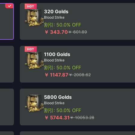
HOT
320 Golds
Blood Strike
割引: 50.0% OFF
￥ 343.70
￥ 601.89
HOT
1100 Golds
Blood Strike
割引: 50.0% OFF
￥ 1147.87
￥ 2008.62
5800 Golds
Blood Strike
割引: 50.0% OFF
￥ 5744.31
￥ 10053.28