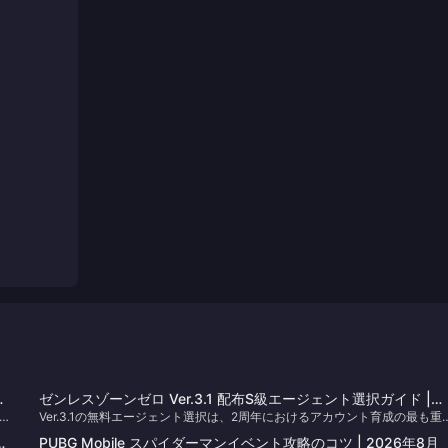
ゼンレスゾーンゼロ Ver.3.1 配布S級エージェント選択ガイド |
ー
Ver.3.1の無料エージェント選択は、2周年におけるアカウント育成の最も重
2026年8月
モー
な決定となります。「マルセル記念ギフト」のプールから、限定S級エージ
PUBG Mobile スパイダーマンイベント攻略のコツ | 2026年8月