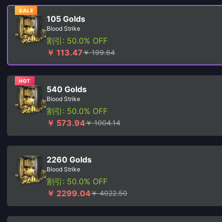
SALE
105 Golds
Blood Strike
割引: 50.0% OFF
￥ 113.47
￥ 199.64
HOT
540 Golds
Blood Strike
割引: 50.0% OFF
￥ 573.94
￥ 1004.14
2260 Golds
Blood Strike
割引: 50.0% OFF
￥ 2299.04
￥ 4022.50