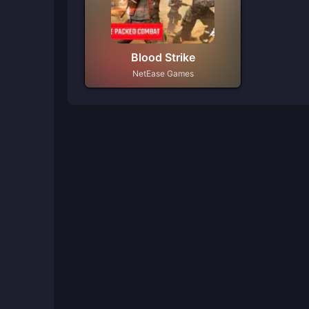
Blood Strike
NetEase Games