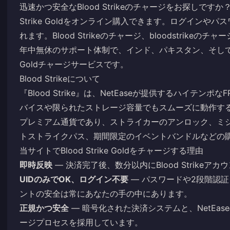
迅速かつ安全なBlood Strikeのチャージをお探しです
Strike Goldをオンライン購入できます。ログイン
れます。Blood Strikeのチャージ、bloodstrik
年中無休のサポート体制で、インド、パキスタン、そし
Goldチャージサービスです。
Blood Strikeについて
『Blood Strike』は、NetEaseが提供するハイテ
バイスや限られたストレージ容量でもスムーズに動作する
プレミアム通貨であり、ストライカーのアンロック、ミ
トストライクパス、期間限定のイベントバンドルなどの
当サイトでBlood Strike Goldをチャージする理由
即時反映
— 決済完了後、数分以内にBlood Strikeア
UIDのみでOK、ログイン不要
— パスワードや2段階認
ントの安全は常にあなたの手の中にあります。
正規かつ安全
— 暗号化された決済システムと、NetEa
ージプロセスを採用しています。