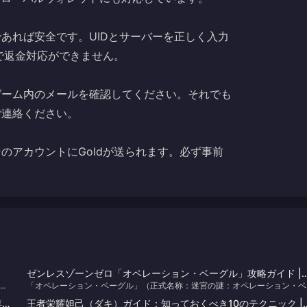
あれば安全です。UIDとサーバーを正しく入力
で返金対応ができません。
ゲーム内のメールを確認してください。それでも
ご連絡ください。
のアカウントにGoldが送られます。必ず事前
ゼンレスゾーンゼロ「オペレーション・ベーグル」攻略ガイド |
シー
「オペレーション・ベーグル」（正式名称：迷宮の謎：オペレーション・ベ
2026年8月
ー
グル）は、バージョン3.1で実装された『ゼンレスゾーンゼロ』の常設脱出
8
王者栄耀妲己（ダキ）ガイド：知っておくべき10のテクニック |