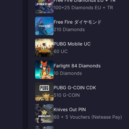
Free Fire Diamonds EU + TR
100+25 Diamonds EU + TR
Free Fire ダイヤモンド
210 Diamonds
PUBG Mobile UC
60 UC
Farlight 84 Diamonds
10 Diamonds
PUBG G-COIN CDK
510 G-COIN
Knives Out PIN
60 + 5 Vouchers (Netease Pay)