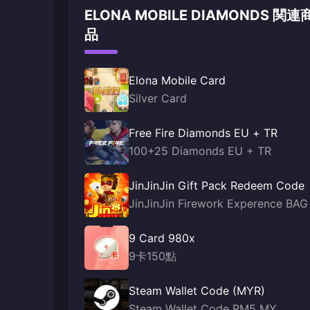
ELONA MOBILE DIAMONDS 関連
品
Elona Mobile Card
Silver Card
Free Fire Diamonds EU + TR
100+25 Diamonds EU + TR
JinJinJin Gift Pack Redeem Code
JinJinJin Firework Experence BAG
9 Card 980x
9卡150點
Steam Wallet Code (MYR)
Steam Wallet Code RM5 MY