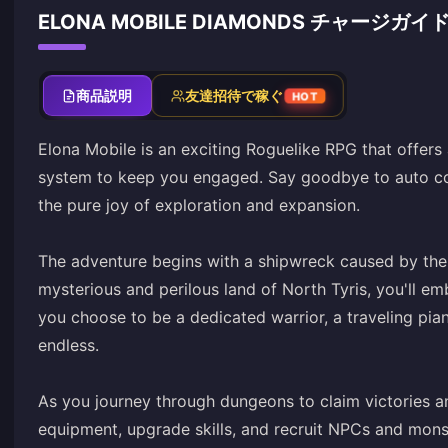
ELONA MOBILE DIAMONDS チャージガイ
商品説明
友達招待で稼ぐ
HOT
Elona Mobile is an exciting Roguelike RPG that offer
system to keep you engaged. Say goodbye to auto contr
the pure joy of exploration and expansion.
The adventure begins with a shipwreck caused by the
mysterious and perilous land of North Tyris, you'll e
you choose to be a dedicated warrior, a traveling piani
endless.
As you journey through dungeons to claim victories an
equipment, upgrade skills, and recruit NPCs and monst