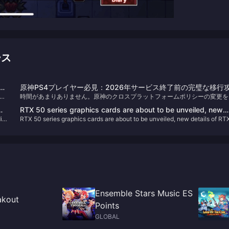
ース
ーク
原神PS4プレイヤー必見：2026年サービス終了前の完璧な移行
ンキ
時間があまりありません。原神のクロスプラットフォームポリシーの変更を
略
年以上追ってきた編集者として、今回のPS4版サービス終了は多くのプレイ
RTX 50 series graphics cards are about to be unveiled, new
ーにとってかなりの試練であると言わざるを得ません。しかし、慌てる必要
io
RTX 50 series graphics cards are about to be unveiled, new details of RT
details of RTX 5070 Ti exposed
ありません。一つずつ解決していきましょう。
5070 Ti exposed
Ensemble Stars Music ES
akout
Points
GLOBAL