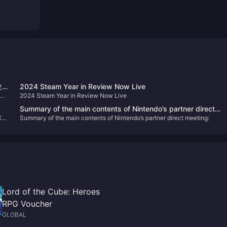
攻
2024 Steam Year in Review Now Live
2
2024 Steam Year in Review Now Live
ヤ
Summary of the main contents of Nintendo’s partner direct
は
X
Summary of the main contents of Nintendo’s partner direct meeting:
meeting:
Lord of the Cube: Heroes
RPG Voucher
GLOBAL