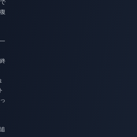
で
復
一
終
ょ
ト
っ
、追