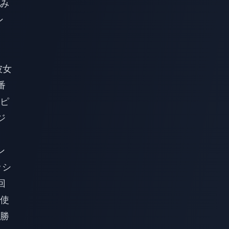
み
ン
彼女
番
ピ
ジ
ン
ッシ
回
使
勝