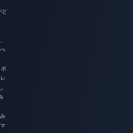
がど
、
べ
らポ
。レ
し
み
み
マ