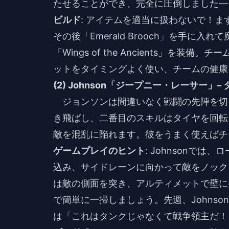
たせることができ、完全に圧倒しました—
ビルド
: アイテムを適当に扱わないで！まずは
その後「Emerald Brooch」を手に
「Wings of the Ancients」を
ットをタイミングよく使い、チームの健康
(2) Johnson「ジープニー・レーサー
ジョンソンは間違いなく戦闘の先陣を切
き飛ばし、二番目のスキルはタイヤを回転
敵を混乱に陥れます。彼をうまく使えばチ
ゲームプレイのヒント
: Johnsonで
込み、サイドレーンに向かって敵をノック
は敵の側面を突き、アルティメットで壁に
で簡単に一掃しましょう。先週、Johns
は「これはタンクじゃなくて戦争領主だ！