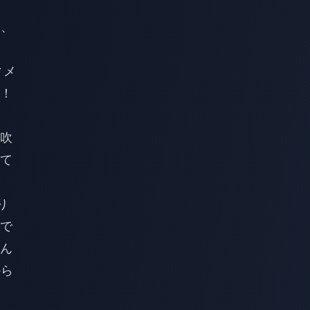
し、
ィメ
！
吹
て
り
で
ん
から