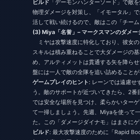
ビルド
「デーモンハンターソード」で敵を
物理ダメージを対策し、「イモータル」で
活して戦い続けるので、敵はこの「チーム
(3) Miya「名誉」– マークスマンのダメ
ミヤは攻撃速度に特化しており、彼女の
スキルは積み重ねることで大ダメージの基
め、アルティメットは貫通する矢を降らせ
盤には一人で敵の全隊を追い詰めることが
ゲームプレイのヒント
: レーンでは遠慮
う。敵のサポートが近づいてきたら、2番
では安全な場所を見つけ、柔らかいターゲ
て一掃しましょう。先週、Miyaを使って
た。この「ダメージダイナモ」はまさにゲ
ビルド
: 最大攻撃速度のために「Rapid Bo