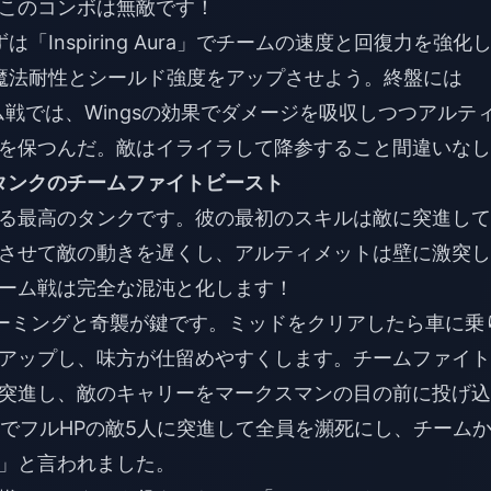
このコンボは無敵です！
「Inspiring Aura」でチームの速度と回復力を強化
入れて魔法耐性とシールド強度をアップさせよう。終盤には
装備。チーム戦では、Wingsの効果でダメージを吸収しつつアルテ
を保つんだ。敵はイライラして降参すること間違いなし
」– タンクのチームファイトビースト
る最高のタンクです。彼の最初のスキルは敵に突進して
させて敵の動きを遅くし、アルティメットは壁に激突し
ーム戦は完全な混沌と化します！
は、ローミングと奇襲が鍵です。ミッドをクリアしたら車に乗
アップし、味方が仕留めやすくします。チームファイト
突進し、敵のキャリーをマークスマンの目の前に投げ込
onでフルHPの敵5人に突進して全員を瀕死にし、チーム
」と言われました。