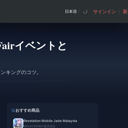
サインイン
/
新
日本语
/
airイベントと
けランキングのコツ。
おすすめ商品
Revelation Mobile Jade Malaysia
MALAYSIA
903 販売済み