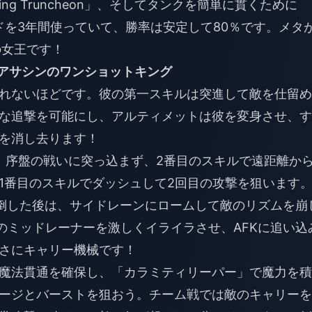
ng Truncheon」、そしてタンクを簡単に貫くために
のビルドを3年間使っていて、勝率は安定して80％です。メタ
の女王です！
」– メイジアサシンのワンショットキング
れないほどです。彼の第一スキルは突進して敵を仕留め
な追撃を可能にし、アルティメットは彼を変身させ、す
を消し去ります！
は、序盤の戦いに突っ込まず、2番目のスキルで遠距離か
1番目のスキルでダッシュして2回目の攻撃を狙います
倒した後は、サイドレーンにロームして敵のリズムを崩
プロのミッドレーナーを激しくイライラさせ、AFKに追い込
さにキャリー機械です！
魔法貫通を確保し、「カラミティリーパー」で魔力を積
ージとバーストを狙おう。チーム戦では敵のキャリーを