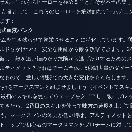
せん—これらのヒーローを極めることこそが本当の楽し
てきた者として、これらのヒーローを絶対的なゲームチェ
ます：
移動式血液バンク
ンは、チームを生き残らせて繁栄させることに特化しています。
ルドをかけつつ、安全な距離から敵を攻撃できます。2
復し、敵を追い詰めたり危険から逃げたりするためのス
ルティメット？それはチーム全体に5秒間大量のダメー
なもので、激しい戦闘での大きな変化をもたらします。
lorynをマークスマンと組ませましょう（イベントでスキ
は、最初のスキルを使ってウェーブをクリアし、敵にプレ
できたら、2番目のスキルを使って味方の速度を上げて
う。マークスマンの体力が低い時は、アルティメットを
トアップで初心者のマークスマンをプロチームに対して