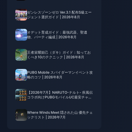
ゼンレスゾーンゼロ Ver.3.1 配布S級エー
ジェント選択ガイド | 2026年8月
オデット育成ガイド：最強武器、聖遺
物、パーティ編成 | 2026年8月
王者栄耀妲己（ダキ）ガイド：知ってお
くべき10のテクニック | 2026年8月
PUBG Mobile スパイダーマンイベント攻
略のコツ | 2026年8月
【2026年7月】NARUTO-ナルト- 疾風伝
コラボ向けPUBGモバイルUC最安チャー
ジ法：価格、おすすめパック＆安全なチ
ャージ手順
Where Winds Meet 隠された山 優先チェ
ックリスト | 2026年7月