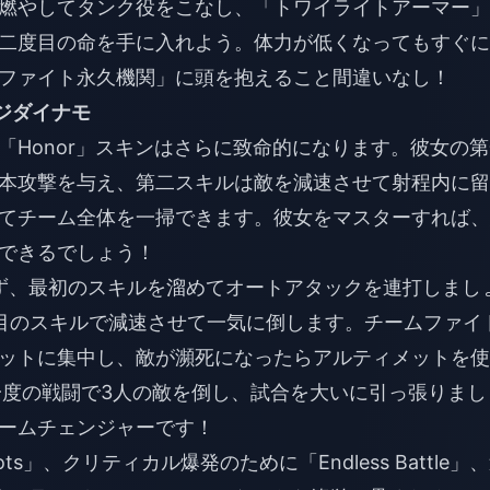
燃やしてタンク役をこなし、「トワイライトアーマー」
二度目の命を手に入れよう。体力が低くなってもすぐに
ファイト永久機関」に頭を抱えること間違いなし！
ージダイナモ
「Honor」スキンはさらに致命的になります。彼女の第
本攻撃を与え、第二スキルは敵を減速させて射程内に留
てチーム全体を一掃できます。彼女をマスターすれば、
できるでしょう！
せず、最初のスキルを溜めてオートアタックを連打しまし
目のスキルで減速させて一気に倒します。チームファイ
ットに集中し、敵が瀕死になったらアルティメットを使
一度の戦闘で3人の敵を倒し、試合を大いに引っ張りまし
ームチェンジャーです！
ots」、クリティカル爆発のために「Endless Battle」