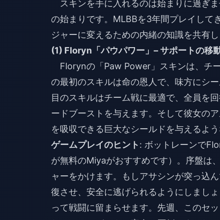
スキンを手に入れるのは始まりに過ぎま
の始まりです。MLBBを3年間プレイし
ジャーに変えるための内緒の知識を共有し
(1) Floryn「パウパワー」– サポートの
Florynの「Paw Power」スキ
の最初のスキルは命の恩人で、味方にシー
目のスキルはチーム戦に最適で、全員を回
ードブーストを与えます。そして彼女のア
を吸収できる巨大なシールドを与えるよう
ゲームプレイのヒント
: ボットレーンでF
が無料のMiyaがおすすめです）。序盤
ャーをかけます。もしアサシンが突っ込ん
復させ、安全に逃げられるようにしましょ
って戦闘に留まらせます。先週、このセッ