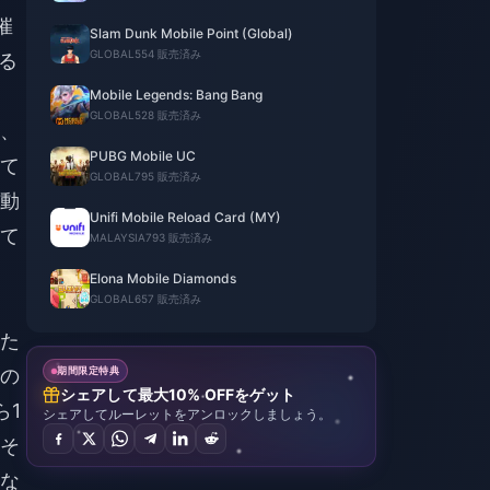
催
Slam Dunk Mobile Point (Global)
GLOBAL
554 販売済み
る
Mobile Legends: Bang Bang
GLOBAL
528 販売済み
、
PUBG Mobile UC
て
GLOBAL
795 販売済み
動
Unifi Mobile Reload Card (MY)
て
MALAYSIA
793 販売済み
Elona Mobile Diamonds
GLOBAL
657 販売済み
た
の
期間限定特典
シェアして最大10% OFFをゲット
ら1
シェアしてルーレットをアンロックしましょう。
そ
な