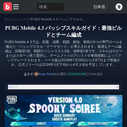
検索
日本语
/
ホーム
/
ニュース
/
PUBG Mobile 4.3 パッシブスキルガイド：最強ビルドとチーム編成
PUBG Mobile 4.3 パッシブスキルガイド：最強ビル
ドとチーム編成
PUBG Mobile 4.3では、回復、偵察、戦闘、探知、車両の5つの専門ロールを
備えた「パッシブスキル・テーマモード」が導入されます。最適なチーム編
成は、回復役1名、戦闘スペシャリスト2名、偵察役1名です。スキルはロビー
またはスポーン島で選択し、チームメイトのアシストや車両移動によってア
ップグレードされます。ベータ版は2026年1月29日から3月7日まで実施さ
れ、正式リリースは2026年3月下旬から4月上旬を予定しています。
著者:
Ryan Patel
公開日:
2026/02/06
1 min 読む
目次