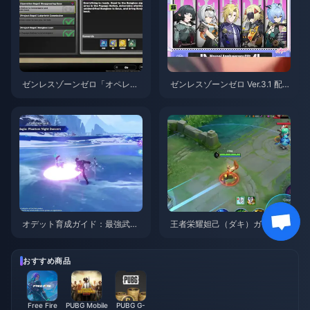
ゼンレスゾーンゼロ「オペレー
ゼンレスゾーンゼロ Ver.3.1 配布
ション・ベーグル」攻略ガイド
S級エージェント選択ガイド | 2
| 2026年8月
026年8月
オデット育成ガイド：最強武
王者栄耀妲己（ダキ）ガイド：
器、聖遺物、パーティ編成 | 20
知っておくべき10のテクニック
26年8月
| 2026年8月
おすすめ商品
Free Fire
PUBG Mobile
PUBG G-