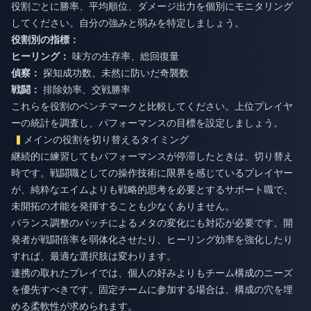
役割ごとに勝率、平均順位、ダメージ出力を個別にモニタリング
してください。自分の強みと弱みを特定しましょう。
役割別の指標：
ヒーリング：
味方の生存率、総回復量
偵察：
探知成功数、未然に防いだ奇襲数
戦闘：
排除効率、交戦勝率
これらを役割のベンチマークと比較してください。上位プレイヤ
ーの統計を調査し、パフォーマンスの目標を設定しましょう。
メインの役割を切り替えるタイミング
継続的に練習してもパフォーマンスが停滞したときは、切り替え
時です。戦闘職としての操作技術に限界を感じているプレイヤー
が、純粋なエイムよりも戦略的思考を必要とするサポート職で、
未開拓の才能を発揮することも少なくありません。
バランス調整のパッチによるメタの変化にも対応が必要です。開
発者が戦闘倍率を弱体化させたり、ヒーリング効率を強化したり
すれば、最適な選択肢は変わります。
連携の取れたプレイでは、個人の好みよりもチーム構成のニーズ
を優先すべきです。固定チームに参加する場合は、構成の穴を埋
める柔軟性が求められます。