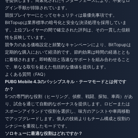
を提供します。簡素化されたインターフェースにより、不要なロ
グイン手順が排除されています。
競技プレイヤーにとってセキュリティは最優先事項です。
BitTopupは業界標準の暗号化と安全な決済処理を採用していま
す。上位プレイヤーの間で確立された評判は、その一貫した信頼
性を反映しています。
競争力のある価格設定と頻繁なキャンペーンにより、BitTopupは
定期的な購入において経済的です。節約効果は時間の経過ととも
に蓄積されます。即時配信と迅速なサポートを組み合わせること
で、単なる取引を超えた包括的な価値を提供します。
よくある質問（FAQ）
PUBG Mobile 4.3のパッシブスキル・テーマモードとは何です
か？
5つの専門的な役割（ヒーリング、偵察、戦闘、探知、車両）があ
り、試合を通じて自動的なボーナスを提供します。ロビーまたは
スポーンアイランドで役割を選択し、味方のアシストや車両移動
でアップグレードします。個人の技術よりもチーム構成と役割の
シナジーを重視したモードです。
ソロキューに最適な役割はどれですか？