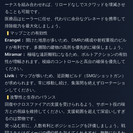
ーナスを組み合わせれば、リロードなしでスクワッドを壊滅させ
ることも可能です。
医療品はヒーラーに任せ、代わりに余分なグレネードを携帯して
排除能力を最大化しましょう。
マップごとの有効性
Erangel：
開けた地形が多いため、DMRの構成や射程重視のビル
ドが有利です。多層階の建物の高所を優先的に確保しましょう。
Miramar：
極端な遠距離戦になるため、ボルトアクションの有効
性が増幅されます。稜線のコントロールと高台の確保を優先して
ください。
Livik：
マップが狭いため、近距離ビルド（SMG/ショットガン）
が求められます。常に移動し続け、集落間を絶えずローテーショ
ンしてください。
攻撃性と生存のバランス
回復やクロスファイアの支援を受けられるよう、サポート役の味
方との視線を維持してください。支援範囲を超えて深追いしすぎ
るのは禁物です。
突っ込む前に、人数有利とポジショニングを評価しましょう。戦
闘スキルはダメージの優位性を与えてくれますが、無敵になるわ