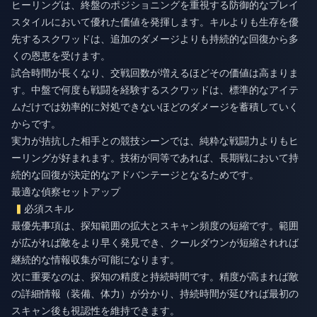
ヒーリングは、終盤のポジショニングを重視する防御的なプレイ
スタイルにおいて優れた価値を発揮します。キルよりも生存を優
先するスクワッドは、追加のダメージよりも持続的な回復から多
くの恩恵を受けます。
試合時間が長くなり、交戦回数が増えるほどその価値は高まりま
す。中盤で何度も戦闘を経験するスクワッドは、標準的なアイテ
ムだけでは効率的に対処できないほどのダメージを蓄積していく
からです。
実力が拮抗した相手との競技シーンでは、純粋な戦闘力よりもヒ
ーリングが好まれます。技術が同等であれば、長期戦において持
続的な回復が決定的なアドバンテージとなるためです。
最適な偵察セットアップ
必須スキル
最優先事項は、探知範囲の拡大とスキャン頻度の短縮です。範囲
が広がれば敵をより早く発見でき、クールダウンが短縮されれば
継続的な情報収集が可能になります。
次に重要なのは、探知の精度と持続時間です。精度が高まれば敵
の詳細情報（装備、体力）が分かり、持続時間が延びれば最初の
スキャン後も視認性を維持できます。