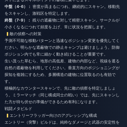
中盤（4-6）：
密度が高まるにつれ、継続的にスキャン。移動先
をスキャンし、激戦区を特定します。
終盤（7-9）：
残りの遮蔽物に対して精密スキャン。サークルが
小さくなるにつれて頻度を上げ、常に状況を把握します。
敵の偵察への対策
予測不可能な移動パターンと迅速なポジション変更を優先してく
ださい。明らかな遮蔽物での静止キャンプは避けましょう。防御
ポジション内でも常に細かく動き続けることが重要です。
生い茂った草むら、地形の高低差、建物の内部など、視線を遮る
自然の遮蔽物を利用してください。垂直方向のポジショニングが
探知を複雑にするため、多層構造の建物に位置取るのも有効で
す。
積極的なカウンタースキャンで、先に敵の偵察を特定しましょ
う。ミラーマッチ（同じ構成同士の戦い）では、先にスキャンし
た方が待ち伏せの準備ができるため有利になります。
戦闘メタビルド
エントリーフラッガー向けのアグレッシブな構成
エントリー（突撃）ビルドは、純粋なダメージと武器の安定性を