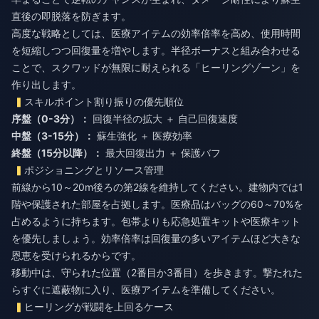
直後の即脱落を防ぎます。
高度な戦略としては、医療アイテムの効率倍率を高め、使用時間
を短縮しつつ回復量を増やします。半径ボーナスと組み合わせる
ことで、スクワッドが無限に耐えられる「ヒーリングゾーン」を
作り出します。
スキルポイント割り振りの優先順位
序盤（0-3分）：
回復半径の拡大 ＋ 自己回復速度
中盤（3-15分）：
蘇生強化 ＋ 医療効率
終盤（15分以降）：
最大回復出力 ＋ 保護バフ
ポジショニングとリソース管理
前線から10～20m後ろの第2線を維持してください。建物内では1
階や保護された部屋を占拠します。医療品はバッグの60～70%を
占めるように持ちます。包帯よりも応急処置キットや医療キット
を優先しましょう。効率倍率は回復量の多いアイテムほど大きな
恩恵を受けられるからです。
移動中は、守られた位置（2番目か3番目）を歩きます。撃たれた
らすぐに遮蔽物に入り、医療アイテムを準備してください。
ヒーリングが戦闘を上回るケース