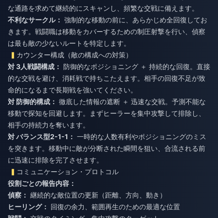
な通路を求めて継続的にスキャンし、頻繁な交戦に備えます。
不利なサークル：
強制的な移動の前に、あらかじめ全回復してお
きます。戦闘職は移動をカバーするための制圧射撃を行い、偵察
は最も敵の少ないルートを特定します。
カウンター構成（敵の構成への対策）
対 3人戦闘構成：
防御的なポジショニング ＋ 持続的な回復。直接
的な交戦を避け、消耗戦で持ちこたえます。相手の回復不足が致
命的になるまで長期戦を強いてください。
対 防御的構成：
徹底した情報の遮断 ＋ 迅速な交戦。予測不能な
移動で探知を回避します。まずヒーラーを集中攻撃して排除し、
相手の持続力を奪います。
対 バランス型2-1-1：
一時的な人数有利やポジショニングのミス
を突きます。移動中に敵が分断された瞬間を狙い、合流される前
に迅速に排除を完了させます。
コミュニケーション・プロトコル
役割ごとの報告内容：
偵察：
継続的な敵位置の更新（距離、方向、動き）
ヒーリング：
回復の余力、範囲再生のための最適な位置