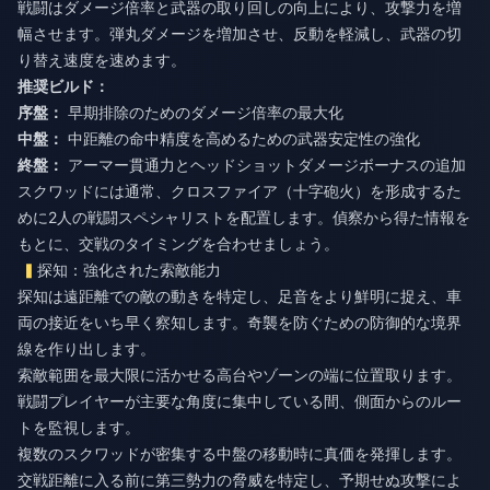
戦闘はダメージ倍率と武器の取り回しの向上により、攻撃力を増
幅させます。弾丸ダメージを増加させ、反動を軽減し、武器の切
り替え速度を速めます。
推奨ビルド：
序盤：
早期排除のためのダメージ倍率の最大化
中盤：
中距離の命中精度を高めるための武器安定性の強化
終盤：
アーマー貫通力とヘッドショットダメージボーナスの追加
スクワッドには通常、クロスファイア（十字砲火）を形成するた
めに2人の戦闘スペシャリストを配置します。偵察から得た情報を
もとに、交戦のタイミングを合わせましょう。
探知：強化された索敵能力
探知は遠距離での敵の動きを特定し、足音をより鮮明に捉え、車
両の接近をいち早く察知します。奇襲を防ぐための防御的な境界
線を作り出します。
索敵範囲を最大限に活かせる高台やゾーンの端に位置取ります。
戦闘プレイヤーが主要な角度に集中している間、側面からのルー
トを監視します。
複数のスクワッドが密集する中盤の移動時に真価を発揮します。
交戦距離に入る前に第三勢力の脅威を特定し、予期せぬ攻撃によ