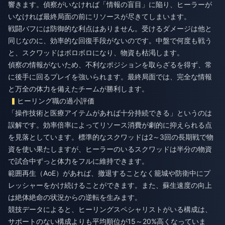
響きます。偵察がいなければ「情報の盲目」に陥り、ヒーラーが
いなければ最終局面の前にリソースが尽きてしまいます。
戦闘バフには防御的な利点はありません。受けるダメージは他と
同じなのに、効率的な回復手段がないのです。中盤で何度も戦う
と、スクワッドはボロボロになり、物資も枯渇します。
偵察の情報がないため、不利なポジションを取らざるを得ず、常
に後手に回るプレイを強いられます。最終局面では、完全な情報
と万全の体力を備えたチームが勝利します。
ヒーリング職の過小評価
「操作技術と医療アイテムがあれば十分持続できる」というのは
誤解です。効率倍率によってリソース消費が劇的に抑えられる点
を見落としています。標準的なスクワッドは2～3回の長期戦で物
資を使い果たしますが、ヒーラーのいるスクワッドは半分の物資
で試合中ずっと体力をフルに維持できます。
範囲再生（AoE）があれば、撤退することなく籠城や防衛中にプ
レッシャーをかけ続けることができます。また、蘇生速度の向上
は絶体絶命の状況からの逆転を生みます。
競技データによると、ヒーリングスペシャリストがいる構成は、
サポートのない構成よりも平均順位が15～20%高くなっていま