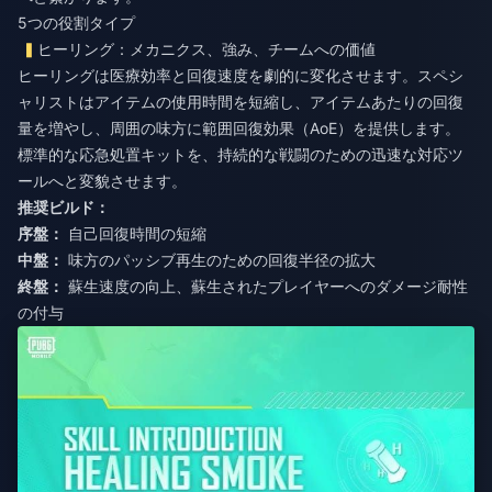
5つの役割タイプ
ヒーリング：メカニクス、強み、チームへの価値
ヒーリングは医療効率と回復速度を劇的に変化させます。スペシ
ャリストはアイテムの使用時間を短縮し、アイテムあたりの回復
量を増やし、周囲の味方に範囲回復効果（AoE）を提供します。
標準的な応急処置キットを、持続的な戦闘のための迅速な対応ツ
ールへと変貌させます。
推奨ビルド：
序盤：
自己回復時間の短縮
中盤：
味方のパッシブ再生のための回復半径の拡大
終盤：
蘇生速度の向上、蘇生されたプレイヤーへのダメージ耐性
の付与