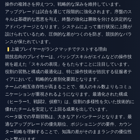
操作の複雑さを抑えつつ、戦略的な深みを維持しています。
アップグレードは試合を通じて段階的に強化されます。序盤のス
キルは基礎的な恩恵を与え、終盤の強化は勝敗を分ける決定的な
アドバンテージとなります。システムによって進行状況に上限が
設けられているため、圧倒的な差がつくのを防ぎ、競技的なバラ
ンスが保たれています。
上級プレイヤーがランクマッチでテストする理由
競技志向のプレイヤーは、パッシブスキルがエイムなどの操作技
術を超えた「スキルの表現」をもたらすことに注目しています。
役割の習熟と構成の最適化は、特に操作技術が拮抗する征服者テ
ィアにおいて、戦略的な差別化要因となります。
チームの相互依存性が高まることで、個人のキル数よりもコミュ
ニケーションが重視されるようになります。最適化された構成
（ヒーラー1、戦闘2、偵察1）は、役割の多様性を欠いた技術的に
優れたチームを安定して上回る成果を出しています。
ベータ版での早期習熟は、大きなアドバンテージとなります。最
適なアップグレードの優先順位、ポジショニングの要件、カウン
ター戦略を理解することで、知識の差がそのままランクの優位性
へと繋がります。