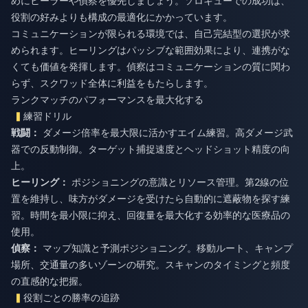
めにヒーラーや偵察を優先しましょう。ソロキューでの成功は、
役割の好みよりも構成の最適化にかかっています。
コミュニケーションが限られる環境では、自己完結型の選択が求
められます。ヒーリングはパッシブな範囲効果により、連携がな
くても価値を発揮します。偵察はコミュニケーションの質に関わ
らず、スクワッド全体に利益をもたらします。
ランクマッチのパフォーマンスを最大化する
練習ドリル
戦闘：
ダメージ倍率を最大限に活かすエイム練習。高ダメージ武
器での反動制御。ターゲット捕捉速度とヘッドショット精度の向
上。
ヒーリング：
ポジショニングの意識とリソース管理。第2線の位
置を維持し、味方がダメージを受けたら自動的に遮蔽物を探す練
習。時間を最小限に抑え、回復量を最大化する効率的な医療品の
使用。
偵察：
マップ知識と予測ポジショニング。移動ルート、キャンプ
場所、交通量の多いゾーンの研究。スキャンのタイミングと頻度
の直感的な把握。
役割ごとの勝率の追跡