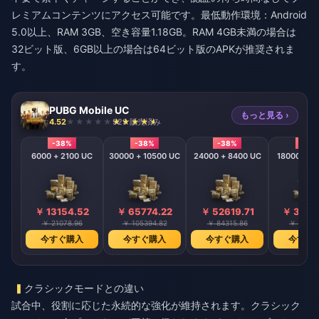
レミアムコンテンツにアクセス可能です。最低動作環境：Android
5.0以上、RAM 3GB、空き容量1.18GB。RAM 4GB未満の場合は
32ビット版、6GB以上の場合は64ビット版のAPKが推奨されま
す。
PUBG Mobile UC
もっと見る ›
4.52
929 販売済み
-38%
-38%
-38%
-38
6000 + 2100 UC
30000 + 10500 UC
24000 + 8400 UC
18000 + 6
￥ 13154.52
￥ 65774.22
￥ 52619.71
￥ 3946
￥ 21078.96
￥ 105394.82
￥ 84315.86
￥ 63236
今すぐ購入
今すぐ購入
今すぐ購入
今すぐ
クラシックモードとの違い
試合中、役割に応じた永続的な強化が維持されます。クラシック