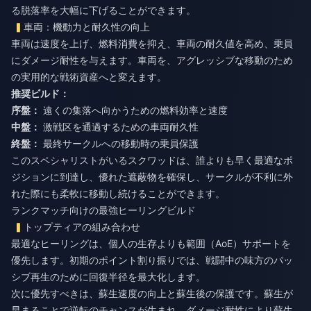
る脱落率を大幅に下げることができます。
車両：機動力と耐久性の向上
車両は速度を上げ、燃料消費を抑え、車両の耐久値を高め、乗員
にダメージ耐性を与えます。車両を、アグレッシブな移動のため
の実用的な戦術資産へと変えます。
推奨ビルド：
序盤：
遠くの集落へ向かうための燃料効率と速度
中盤：
激戦区を通過するための車両耐久性
終盤：
最終サークルへの移動時の乗員保護
このスペシャリストがいるスクワッドは、誰よりも早く最適なポ
ジションに到達し、優れた遮蔽物を確保し、サークルが不利に外
れた際にも柔軟に移動し続けることができます。
ランクマッチ向けの最強ヒーリングビルド
トップティアの組み合わせ
最適なヒーリングは、個人の生存よりも範囲（AoE）サポートを
優先します。初期のポイント割り振りでは、戦闘中の味方のパッ
シブ再生のために回復半径を最大化します。
次に優先すべきは、蘇生速度の向上と蘇生後の保護です。蘇生が
早まることで逆転のチャンスが生まれ、ダメージ耐性により蘇生