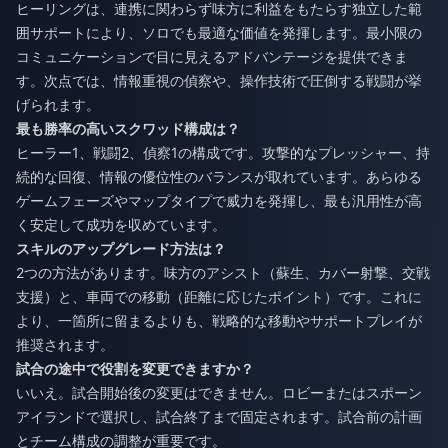
ヒーリングは、連携に関わらず味方に利益をもたらす独立した範
囲サポートにより、ソロでも最適な価値を発揮します。最小限の
コミュニケーションで目に見えるアドバンテージを提供できま
す。次点では、情報重視の偵察や、操作技術で圧倒する戦闘が挙
げられます。
最も勝率の高いスクワッド構成は？
ヒーラー1、戦闘2、偵察1の構成です。攻撃的なプレッシャー、持
続的な回復、情報の優位性のバランスが取れています。あらゆる
ゲームフェーズやマップタイプで威力を発揮し、最も汎用性が高
く安定して成功を収めています。
スキルのアップグレード方法は？
2つの方法があります。味方のアシスト（蘇生、カバー射撃、交戦
支援）と、車両での移動（距離に応じたポイント）です。これに
より、一箇所に留まるよりも、戦略的な移動やサポートプレイが
推奨されます。
試合の途中で役割を変更できますか？
いいえ。試合開始後の変更はできません。ロビーまたはスポーン
アイランドで選択し、試合終了まで固定されます。試合前の計画
とチーム構成の調整が重要です。