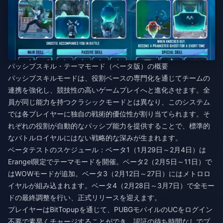
パッシブスキル・テーマモード（ベータ版）の概要
パッシブスキルモードは、役割ベースの専門化を通じてチームの
連携を強化し、競技性の高いゲームプレイへと進化させます。全
員が同じ能力を持つクラシックモードとは異なり、このシステム
では各プレイヤーに独自の戦術的優位性が割り当てられます。そ
れぞれの役割が自動的なパッシブ能力を提供することで、標準的
なバトルロイヤルにはない戦略的な深みが生まれます。
ベータテストのスケジュール：ベータ1（1月29日～2月4日）は
Erangel限定でテーマモードを開催。ベータ2（2月5日～11日）で
はWOWモードが追加。ベータ3（2月12日～27日）にはメトロロ
イヤルが組み込まれます。ベータ4（2月28日～3月7日）で全モー
ドの最終調整を行い、正式リリースを迎えます。
プレイヤーはBitTopupを通じて、
PUBGモバイルのUCをログイン
不要で素早くチャージ
することができ、認証の待ち時間なしでプ