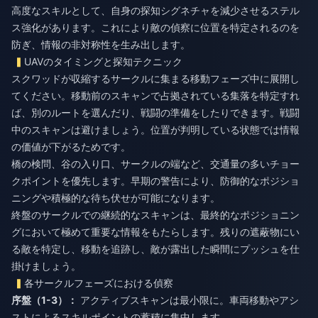
高度なスキルとして、自身の探知シグネチャを減少させるステル
ス強化があります。これにより敵の偵察に位置を特定されるのを
防ぎ、情報の非対称性を生み出します。
UAVのタイミングと探知テクニック
スクワッドが収縮するサークルに集まる移動フェーズ中に展開し
てください。移動前のスキャンで占拠されている集落を特定すれ
ば、別のルートを選んだり、戦闘の準備をしたりできます。戦闘
中のスキャンは避けましょう。位置が判明している状態では情報
の価値が下がるためです。
橋の検問、谷の入り口、サークルの端など、交通量の多いチョー
クポイントを優先します。早期の警告により、防御的なポジショ
ニングや積極的な待ち伏せが可能になります。
終盤のサークルでの継続的なスキャンは、最終的なポジショニン
グにおいて極めて重要な情報をもたらします。残りの遮蔽物にい
る敵を特定し、移動を追跡し、敵が露出した瞬間にプッシュを仕
掛けましょう。
各サークルフェーズにおける偵察
序盤（1-3）：
アクティブスキャンは最小限に。車両移動やアシ
ストによるスキルポイントの蓄積に集中します。