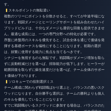
す。
スキルポイントの無駄遣い
複数のツリーにポイントを分散させると、すべてが中途半端にな
ります。戦闘ダメージとヒーリングサポートを組み合わせたハイ
ブリッドビルドは、十分なダメージも適切な回復も提供できませ
ん。最適な成長には、一つの専門分野への特化が必要です。
序盤に終盤用のスキルを優先すると、試合全体を通じて価値を発
揮する基礎ボーナスを犠牲にすることになります。初期の選択
は、頻繁に使用する能力に焦点を当てるべきです。
シナジーを無視するのも無駄です。戦闘職がダメージ増加を取ら
ずに反動軽減だけを選べば、排除能力が低下します。ヒーラーが
範囲回復を取らずに蘇生速度だけを選べば、チーム全体のサポー
ト価値が下がります。
ソロキューでの役割選択ミス
チーム構成に関わらず戦闘職ばかり選ぶと、バランスの悪いスク
ワッドになります。自分勝手な選択は、チームの勝利よりも個人
のキルを優先していることになります。
すでに戦闘職がいるスクワッドに参加する場合は、バランスのた