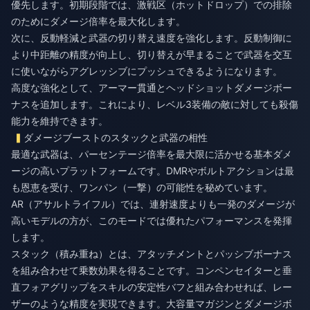
優先します。初期段階では、激戦区（ホットドロップ）での排除
のためにダメージ倍率を最大化します。
次に、反動軽減と武器の切り替え速度を強化します。反動制御に
より中距離の精度が向上し、切り替えが早まることで武器を交互
に使いながらアグレッシブにプッシュできるようになります。
高度な強化として、アーマー貫通とヘッドショットダメージボー
ナスを追加します。これにより、レベル3装備の敵に対しても殺傷
能力を維持できます。
ダメージブーストのスタックと武器の相性
最適な武器は、パーセンテージ倍率を最大限に活かせる基本ダメ
ージの高いプラットフォームです。DMRやボルトアクションは最
も恩恵を受け、ワンパン（一撃）の可能性を秘めています。
AR（アサルトライフル）では、連射速度よりも一発のダメージが
高いモデルの方が、このモードでは優れたパフォーマンスを発揮
します。
スタック（積み重ね）とは、アタッチメントとパッシブボーナス
を組み合わせて乗数効果を得ることです。コンペンセイターと垂
直フォアグリップをスキルの安定性バフと組み合わせれば、レー
ザーのような精度を実現できます。大容量マガジンとダメージボ