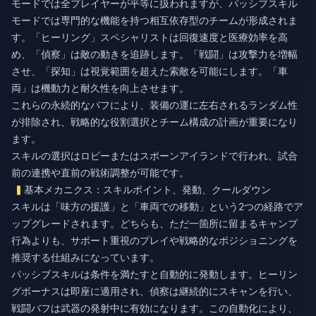
モードでは全プレイヤーが平等に扱われますが、パッシブスキル
モードでは専門的な機能を持つ相互依存型のチームが形成されま
す。「ヒーリング」スペシャリストは回復速度と医療効率を高
め、「偵察」は敵の動きを追跡します。「戦闘」は攻撃力を増幅
させ、「探知」は視覚範囲を超えた索敵を可能にします。「車
両」は機動力と耐久性を向上させます。
これらの永続的なバフにより、装備の運に左右されるランダム性
が排除され、戦略的な役割選択とチーム構成の計画が重要になり
ます。
スキルの選択はロビーまたはスポーンアイランドで行われ、試合
前の連携や直前の戦術調整が可能です。
基本メカニクス：スキルポイント、発動、クールダウン
スキルは「味方の援護」と「車両での移動」という2つの経路でア
ップグレードされます。どちらも、ただ一箇所に留まるキャンプ
行為よりも、サポート重視のプレイや戦略的なポジショニングを
推奨する仕組みになっています。
パッシブスキルは条件を満たすと自動的に発動します。ヒーリン
グボーナスは即座に適用され、偵察は継続的にスキャンを行い、
戦闘バフは武器の発射中に有効になります。この自動化により、