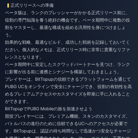
正式リリースへの準備
ベータ版は、ランクのプレッシャーがかかる正式リリース前に、
役割の専門知識を養う絶好の機会です。ベータ期間中に複数の役
割をマスターし、最適な構成を組める汎用性を身につけましょ
う。
効果的な戦略、最適なビルド、成功した戦術を記録しておいてく
ださい。個人的なメモは、正式リリース時に非常に貴重なリファ
レンスとなります。
ベータ期間中に安定したスクワッドパートナーを見つけ、ランク
に影響が出る前に連携とシナジーを構築しておきましょう。
プレイヤーは、BitTopupの信頼できるプラットフォームを通じて
PUBG UCをオンラインで安全にチャージ
でき、役割の有効性を高
めるプレミアムアクセスやカスタマイズを即座に手に入れること
ができます。
BitTopupでPUBG Mobileの旅を加速させよう
競技プレイヤーには、プレミアム機能、スキンのカスタマイズ、
バトルパスの進行のために信頼できるUCへのアクセスが必要で
す。BitTopupは、認証の待ち時間なしで迅速かつ安全なチャージ