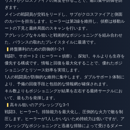
リストがクロスファイアの角度を作ることで、敵の集中防御を防
ぎます。
メインの戦闘員が交戦をリードし、サブがクロスファイアと側面
のカバーを担当します。ヒーラーは第2線を維持し、偵察は移動ル
ートの下見と最終局面のスキャンを行います。
アグレッシブなキル狙いと戦術的なポジショニングを組み合わせ
た、バランスの取れたプレイスタイルに最適です。
終盤勝利のための防御的1-2-1
戦闘1、サポート2（ヒーラー＋偵察）、探知1。キルよりも生存を
優先する構成です。情報と回復を最大化することで、優れたポジ
ショニングとリソース効率を実現します。
1人の戦闘員が防御的な維持に集中します。ダブルサポート体制に
より、予備の回復手段と包括的な情報網が確保されます。
キル数よりもポジショニングが結果を左右する最終サークルにお
いて、最も力を発揮します。
高キル狙いのアグレッシブな3-1
戦闘3、ヒーラー1。排除能力を最大化し、圧倒的な火力で敵を制
圧します。ヒーラーが1人しかいないため持続力は低いですが、ア
グレッシブなポジショニングと迅速な排除によって受けるダメー