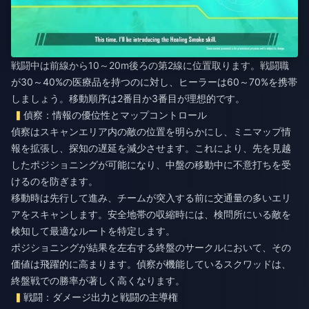
戦闘中は前線から10～20m後ろの第2線に位置取ります。戦闘職
が30～40%の医療品を持つのに対し、ヒーラーは60～70%を携帯
しましょう。移動順序は2番目か3番目が理想的です。
偵察：情報の優位性とマップコントロール
偵察はスキャンエリア内の敵の位置を明らかにし、ミニマップ情
報を拡張し、探知の遅延を減少させます。これにより、先を見越
したポジショニングが可能になり、中盤の移動中に不意打ちを受
けるのを防ぎます。
移動時は先行して進み、チームが突入する前に交通量の多いエリ
アをスキャンします。安全地帯の収縮時には、検問所にいる敵を
検知して最適なルートを特定します。
ポジショニングが結果を左右する終盤のサークルにおいて、その
価値は飛躍的に高まります。偵察が機能しているスクワッドは、
終盤戦での勝率が著しく高くなります。
戦闘：ダメージ出力と戦闘の主導権