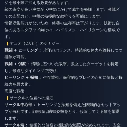
ジを最小限に抑える必要があります。
敵の密度が高い序盤から中盤にかけて威力を発揮します。激戦区
での支配力と、中盤の積極的な敵狩りを可能にします。
情報収集能力がないため、終盤の生存率は下がります。技術に自
信のあるスクワッド向けの、ハイリスク・ハイリターンな構成で
す。
デュオ（2人組）のシナジー
戦闘 ＋ ヒーリング：
攻守のバランス。持続的な体力を維持しつつ
排除が可能。
戦闘 ＋ 偵察：
情報に基づいた攻撃。孤立したターゲットを特定
し、最適なタイミングで交戦。
ヒーリング ＋ 探知：
生存重視。保守的なプレイのために情報と持
続力を最大化。
高度な戦術
サークルの位置への適応
サークル中心部：
ヒーリングと探知を備えた防御的なセットアッ
プが有利です。戦闘職は防御姿勢をとり、接近してくる敵を撃退
します。
サークル端：
積極的な偵察と機動的な戦闘が求められます。安全