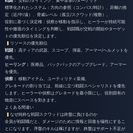
戦闘：
交戦のタイミング、集中攻撃のターゲット
標準化されたシステム：方向の参照（コンパス/時計）、距離の推
定（近/中/遠）、脅威レベル（孤立/スクワッド/複数）。
役割に基づく決定権：偵察が移動を指示し、ヒーラーが持続可能
性や撤退のタイミングを判断し、戦闘職が交戦の開始やターゲッ
トの優先順位を決定します。
リソースの優先順位
戦闘：
高ティアの武器、スコープ、弾薬。アーマー/ヘルメットを
優先。
ヒーリング：
医療品、バックパックのアップグレード。アーマー
を優先。
偵察：
移動アイテム、ユーティリティ装備。
グレネードの割り当ては、前線に立つ戦闘スペシャリストを優先
します。ヒーラーや偵察はグレネードを最小限にし、役割固有の
物資にスペースを割きます。
よくある間違い
なぜ純粋な戦闘スクワッドは終盤に負けるのか
全員が戦闘職だと、ダメージのために情報と回復を犠牲にするこ
とになります。序盤のキルは稼げますが、終盤はサポート不足が