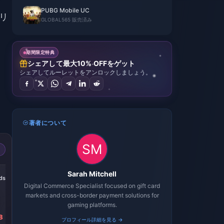
PUBG Mobile UC
リ
GLOBAL
565 販売済み
期間限定特典
シェアして最大10% OFFをゲット
シェアしてルーレットをアンロックしましょう。
著者について
-37%
-37%
-36%
Sarah Mitchell
nds
Composite Case
Bulletproof Case
Beginner Select
(30d)
(30d)
Digital Commerce Specialist focused on gift card
markets and cross-border payment solutions for
gaming platforms.
8
￥ 945.60
￥ 319.04
￥ 144.72
プロフィール詳細を見る →