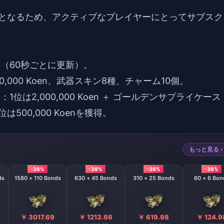
限となるため、アクティブなプレイヤーにとってサブスク
en（60秒ごとに更新）。
0,000 Koen、武器スキン8種、チャーム10個。
位は2,000,000 Koen ＋ ゴールデンサプライケース
0位は500,000 Koenを獲得。
もっと見る ›
-36%
-36%
-36%
-36%
onds
1580 + 110 Bonds
630 + 45 Bonds
310 + 25 Bonds
60 + 6 Bo
￥ 3017.69
￥ 1213.66
￥ 619.98
￥ 124.9