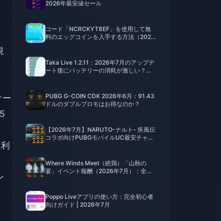
2026年最安値セール
コード「NCRCKYT8EF」を使用して無
料のエッグコインを入手する方法（2026
年8月）
規
Taka Live 1.2.11：2026年7月のアップデ
ート後にバッテリーの消耗が激しい？原
因と対処法
PUBG G-COIN CDK 2026年6月：91.43
ケー
ドルのダブルプロモはお得なのか？
5
【2026年7月】NARUTO-ナルト- 疾風伝
コラボ向けPUBGモバイルUC最安チャー
は利
ジ法：価格、おすすめパック＆安全なチ
ャージ手順
Where Winds Meet（絶鶏）「山秋の
宴」イベント報酬（2026年7月）：全リ
ン
スト、通貨、優先順位
Poppo Liveアプリの使い方：完全初心者
向けガイド | 2026年7月