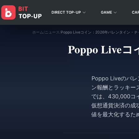
DIRECT TOP-UP
GAME
CA
ホーム
/
ニュース
/
Poppo Li
Poppo Live
ン報酬とラッキー
では、430,00
仮想通貨決済の成
値を最大化するた