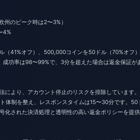
欧州のピーク時は2〜3%）
〜4%
82ドル（41%オフ）、500,000コインを50ドル（70%オフ
成功率は98〜99%で、3分を超えた場合は返金保証が
法により、アカウント停止のリスクを排除しています。
ート体制を整え、レスポンスタイムは15〜30分です。50
号化された決済処理と透明性の高い返金ポリシーを提供