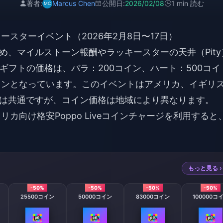
著者:
Marcus Chen
公開日:
2026/02/08
1 min 読む
ースターイベント（2026年2月8日〜17日）
、マイルストーン報酬やラッキースターの天井（Pity
ギフトの価格は、バラ：200コイン、ハート：500コイ
0コインとなっています。このイベントはアメリカ、イギリ
は共通ですが、コイン価格は地域により異なります。
リカ向け格安Poppo Liveコインチャージ
を利用すると
もっと見る ›
-50%
-50%
-50%
-50%
25500コイン
50000コイン
83000コイン
100000コ