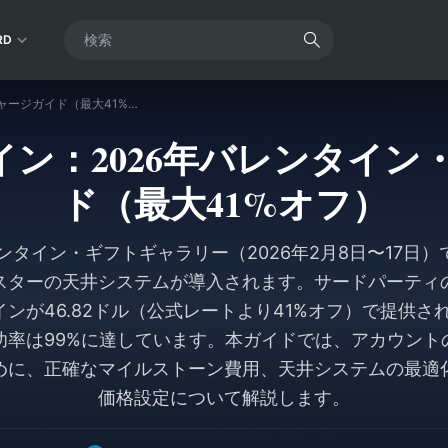
RD
Poppo Liveコイン：2026年バレンタイン・チャージガイド（最大41%オフ）
veコイン：2026年バレンタ
ド（最大41%オフ）
のバレンタイン・ギフトギャラリー（2026年2月8日〜17
スターの天井システムが導入されます。サードパーティ
0コインが46.82ドル（公式レートより41%オフ）で提供さ
功率は99%に達しています。本ガイドでは、アカウント
めに、正確なマイルストーン費用、天井システムの最適
価格設定について解説します。