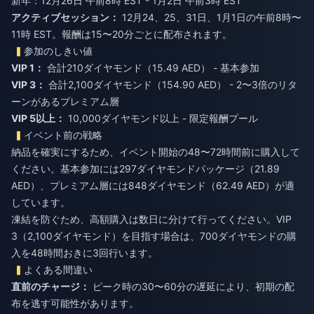
新年：12月26日 午前8時 EST - 1月2日 午前3時 EST
アクティブセッション：
12月24、25、31日、1月1日の午前8時〜
11時 EST。報酬は15〜20分ごとに配布されます。
参加のしきい値
VIP 1：
合計210ダイヤモンド（15.49 AED） - 基本参加
VIP 3：
合計2,100ダイヤモンド（154.90 AED） - 2〜3倍のリタ
ーンがあるプレミアム層
VIP 5以上：
10,000ダイヤモンド以上 - 限定報酬プール
イベント前の戦略
納品を確実にするため、イベント開始の48〜72時間前に購入して
ください。基本参加には297ダイヤモンドパッケージ（21.89
AED）、プレミアム層には848ダイヤモンド（62.49 AED）が適
しています。
凍結を防ぐため、高額購入は数日に分けて行ってください。VIP
3（2,100ダイヤモンド）を目指す場合は、700ダイヤモンドの購
入を48時間おきに3回行います。
よくある間違い
直前のチャージ：
ピーク時の30〜60分の遅延により、初期の配
布を逃す可能性があります。