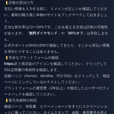
詐欺の見分け方
支払い情報を入力する前に、ドメインが正しいか確認してくださ
い。最初の購入後に本物のサイトをブックマークしておきましょ
う。
正当な割引率は12〜39%です。これを超える主張は詐欺の可能性
があります。「
無料ダイヤモンド
」や「
90%オフ
」は存在しませ
ん。
公式サポートがSNSのDMで連絡してきたり、そこから支払い情報
を求めたりすることはありません。
安全なプラットフォームの確認
https://
と南京錠のアイコンを確認してください。クリックして
SSL証明書の有効性を確認します。
信頼バッジ（Norton、McAfee、PCI DSS）をクリックして、検証
ページにリンクしているかテストしてください。
プラットフォームの運営歴（2年以上）や独立したユーザーのフィ
ードバックを確認してください。
取引失敗時の対応
確認ページ、領収書、エラーメッセージをすぐにスクリーンショ
ットに撮ってください。タイムスタンプ、金額、参照番号を控え