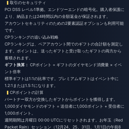
取引のセキュリティ
PCI DSS レベル1準拠。エンドツーエンドの暗号化。購入者保護に
より、納品または24時間以内の全額返金が保証されます。
アカウントセキュリティのための2要素認証オプションも利用可能
です。
CPランキングの追い込み戦略
CPランキングは、ペアアカウント間でのギフトの合計額を測定し
ます。ポイントは、送ったギフトと受け取ったギフトの両方から
蓄積されます。
ギフト換算：
CPポイント = ギフトのダイヤモンド消費量 × イベ
ント倍率
標準ギフトは1:1の比率です。プレミアムギフトはイベント中に
1.2:1または1.5:1になります。
CPポイントの計算
パートナー双方が交換したギフトからポイントを獲得します。
1,000ダイヤモンドのギフト = 送信者に1,000ポイント + 受信者に
1,000ポイント。
週間期間は月曜日 00:00 UTCにリセットされます。お年玉（Red
Packet Rain）セッション（12月24、25、31日、1月1日の午前8