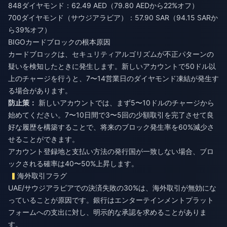
848ダイヤモンド：62.49 AED（79.80 AEDから22%オフ）
700ダイヤモンド（サウジアラビア）：57.90 SAR（94.15 SARか
ら39%オフ）
BIGOカードブロックの根本原因
カードブロックは、セキュリティアルゴリズムが不正パターンの
疑いを検知したときに発生します。新しいアカウントで50ドル以
上のチャージを行うと、7〜14営業日のダイヤモンド凍結が発生す
る場合があります。
防止策：
新しいアカウントでは、まず5〜10ドルのチャージから
始めてください。7〜10日間で3〜5回の少額取引を完了させて良
好な履歴を構築することで、将来のブロック発生率を60%減少さ
せることができます。
アカウント登録地と支払い方法の発行国が一致しない場合、ブロ
ックされる確率は40〜50%上昇します。
海外取引フラグ
UAE/サウジアラビアでの決済失敗の30%は、海外取引が無効にな
っていることが原因です。銀行はエンターテインメントプラット
フォームへの支出に対し、明示的な承認を求めることがありま
す。