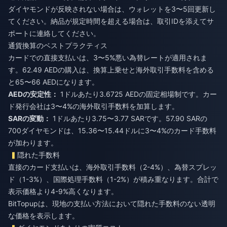
ダイヤモンドが反映されない場合は、ウォレットを3〜5回更新し
てください。納品が規定時間を超える場合は、取引IDを添えてサ
ポートに連絡してください。
通貨換算のベストプラクティス
カードでの直接支払いは、3〜5%悪い為替レートが適用されま
す。62.49 AEDの購入は、換算上乗せと海外取引手数料を含める
と65〜66 AEDになります。
AEDの安定性：
1ドルあたり3.6725 AEDの固定相場制です。カー
ド発行会社は3〜4%の海外取引手数料を加算します。
SARの変動：
1ドルあたり3.75〜3.77 SARです。57.90 SARの
700ダイヤモンドは、15.36〜15.44ドルに3〜4%のカード手数料
が加わります。
隠れた手数料
直接のカード支払いは、海外取引手数料（2-4%）、為替スプレッ
ド（1-3%）、国際処理手数料（1-2%）が積み重なります。合計で
表示価格より4-9%高くなります。
BitTopupは、現地の支払い方法において隠れた手数料のない透明
な価格を表示します。