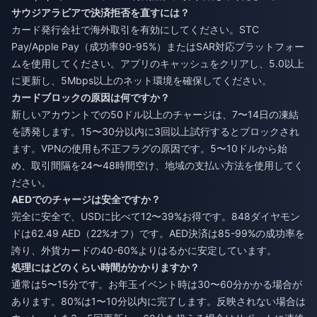
サウジアラビアで決済拒否を直すには？
カード発行会社で海外取引を有効にしてください。STC
Pay/Apple Pay（成功率90-95%）またはSAR対応プラットフォー
ムを使用してください。アプリのキャッシュをクリアし、5.0以上
に更新し、5Mbps以上のネット環境を確保してください。
カードブロックの原因は何ですか？
新しいアカウントでの50ドル以上のチャージは、7〜14日の凍結
を誘発します。15〜30分以内に3回以上試行するとブロックされ
ます。VPNの使用も不正フラグの原因です。5〜10ドルから始
め、取引間隔を24〜48時間空け、地域の支払い方法を使用してく
ださい。
AEDでのチャージは安全ですか？
完全に安全で、USDに比べて12〜39%お得です。848ダイヤモン
ドは62.49 AED（22%オフ）です。AED決済は85-99%の成功率を
誇り、外貨カードの40-60%よりはるかに安定しています。
処理にはどのくらい時間がかかりますか？
通常は5〜15分です。お年玉イベント時は30〜60分かかる場合が
あります。80%は1〜10分以内に完了します。反映されない場合は