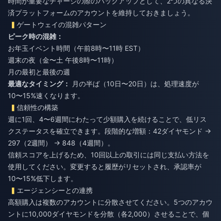
時間が重要なチャージの際のバックアップとして、2つの異なる決
済プラットフォームのアカウントを維持しておきましょう。
ゲートウェイの混雑パターン
ピーク時の混雑：
お年玉イベント時間（午前8時〜11時 EST）
週末の夜（金〜土 午後8時〜11時）
月の最初と最後の週
最適なタイミング：
月の半ば（10日〜20日）は、処理速度が
10〜15%速くなります。
信頼性の構築
週に1回、4〜6週間にわたって少額購入を続けることで、低リス
クステータスを確立できます。段階的な増額：42ダイヤモンド →
297（2週間） → 848（4週間）。
信頼スコアを上げるため、10回以上の取引には同じ支払い方法を
使用してください。変更すると履歴がリセットされ、承認率が
10〜15%低下します。
エージェンシーとの連携
高額購入は複数のアカウントに分散させてください。5つのアカウ
ントに10,000ダイヤモンドを分散（各2,000）させることで、個