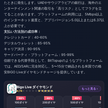
たときに発生します。UAEやサウジアラビアの銀行は、海外のエ
ンターテインメント関連の取引を「高リスク」としてフラグを立
てることがあります。プラットフォームの利用には、5Mbps以上
のインターネット速度と、アプリバージョン5.0以上または6.37以
上が必要です。
支払い方法別の成功率：
クレジットカード：40-60%
デジタルウォレット：85-95%
キャリア決済：90-95%
サードパーティ・プラットフォーム：95-99%
信頼できる代替手段として、BitTopupのようなプラットフォーム
では、AED/SARに完全対応し、5〜15分で納品される
米国での格
安BIGO Liveダイヤモンドチャージ
を提供しています。
Bigo Live ダイヤモンド
もっと見る ›
4.74
571 販売済み
-40%
-40%
-40%
-40
100ダイヤ
200ダイヤ
500ダイヤ
1000ダ