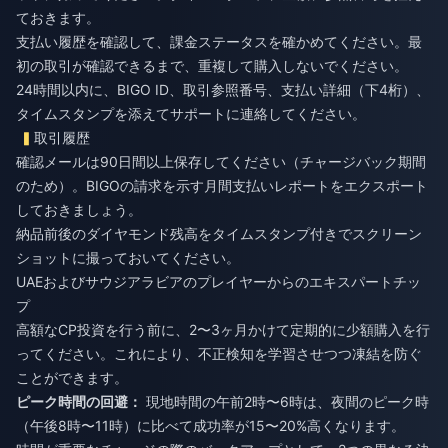
ておきます。
支払い履歴を確認して、課金ステータスを確かめてください。最
初の取引が確認できるまで、重複して購入しないでください。
24時間以内に、BIGO ID、取引参照番号、支払い詳細（下4桁）、
タイムスタンプを添えてサポートに連絡してください。
取引履歴
確認メールは90日間以上保存してください（チャージバック期間
のため）。BIGOの請求を示す月間支払いレポートをエクスポート
しておきましょう。
納品前後のダイヤモンド残高をタイムスタンプ付きでスクリーン
ショットに撮っておいてください。
UAEおよびサウジアラビアのプレイヤーからのエキスパートチッ
プ
高額なCP投資を行う前に、2〜3ヶ月かけて定期的に少額購入を行
ってください。これにより、不正検知を学習させつつ凍結を防ぐ
ことができます。
ピーク時間の回避：
現地時間の午前2時〜6時は、夜間のピーク時
（午後8時〜11時）に比べて成功率が15〜20%高くなります。