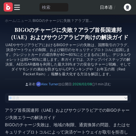
検索
日本语
/
ホーム
/
ニュース
/
BIGOのチャージに失敗？アラブ首長国連邦（UAE）およびサウジアラビア向けの解決ガイド
BIGOのチャージに失敗？アラブ首長国連邦
（UAE）およびサウジアラビア向けの解決ガイド
UAEやサウジアラビアにおけるBIGOチャージの失敗は、国際取引のフラグ、
決済ゲートウェイの制限、および銀行のセキュリティプロトコルに起因しま
す。クレジットカードの成功率が40〜60%にとどまるのに対し、デジタルウ
ォレットは85〜95%に達します。本ガイドでは、ステップバイステップの解
決策、AED/SAR価格を利用した最大39%オフの安全なチャージ戦略、そして
ダイヤモンドの凍結を防ぎながらCPランキングや「お年玉の雨（Red
Packet Rain）」報酬を最大化する方法を解説します。
著者:
Alex Turner
公開日:
2026/02/08
1 min 読む
目次
アラブ首長国連邦（UAE）およびサウジアラビアでのBIGOチャー
ジ失敗エラーの解決ガイド
BIGOのチャージ失敗は、地域の制限、通貨換算の問題、またはセ
キュリティプロトコルによって決済ゲートウェイが取引を拒否し