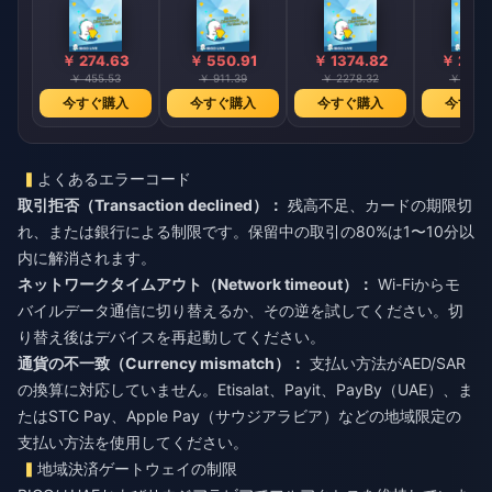
￥ 274.63
￥ 550.91
￥ 1374.82
￥ 2751
￥ 455.53
￥ 911.39
￥ 2278.32
￥ 4556
今すぐ購入
今すぐ購入
今すぐ購入
今すぐ
よくあるエラーコード
取引拒否（Transaction declined）：
残高不足、カードの期限切
れ、または銀行による制限です。保留中の取引の80%は1〜10分以
内に解消されます。
ネットワークタイムアウト（Network timeout）：
Wi-Fiからモ
バイルデータ通信に切り替えるか、その逆を試してください。切
り替え後はデバイスを再起動してください。
通貨の不一致（Currency mismatch）：
支払い方法がAED/SAR
の換算に対応していません。Etisalat、Payit、PayBy（UAE）、ま
たはSTC Pay、Apple Pay（サウジアラビア）などの地域限定の
支払い方法を使用してください。
地域決済ゲートウェイの制限