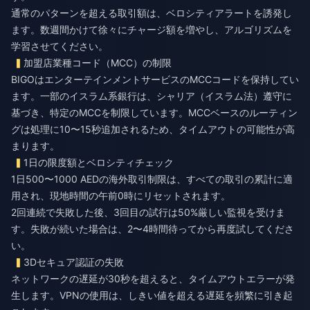
通常のパターンを超える取引額は、ベロシティアラートを誘発し
ます。数週間かけて徐々にチャージ額を増やし、アルゴリズムを
学習させてください。
加盟店業種コード（MCC）の制限
BIGOはエンターテインメントサービスのMCCコードを保持してい
ます。一部のイスラム系銀行は、シャリア（イスラム法）遵守に
基づき、特定のMCCを制限しています。MCCベースのルーティン
グは処理に10〜15秒追加されるため、タイムアウトの可能性が高
まります。
1日の限度額とベロシティチェック
1日500〜1000 AEDの海外取引制限は、すべての取引の累計に適
用され、現地時間の午前0時にリセットされます。
2回連続で失敗した後、3回目の試行は50%厳しい監視を受けま
す。失敗が続いた場合は、2〜4時間待ってから再度試してくださ
い。
3Dセキュア認証の失敗
ネットワークの遅延が30秒を超えると、タイムアウトエラーが発
生します。VPNの使用は、しきい値を超える遅延を頻繁に引き起