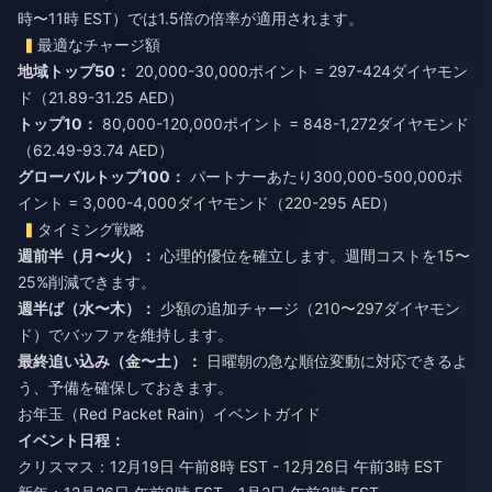
時〜11時 EST）では1.5倍の倍率が適用されます。
最適なチャージ額
地域トップ50：
20,000-30,000ポイント = 297-424ダイヤモン
ド（21.89-31.25 AED）
トップ10：
80,000-120,000ポイント = 848-1,272ダイヤモンド
（62.49-93.74 AED）
グローバルトップ100：
パートナーあたり300,000-500,000ポ
イント = 3,000-4,000ダイヤモンド（220-295 AED）
タイミング戦略
週前半（月〜火）：
心理的優位を確立します。週間コストを15〜
25%削減できます。
週半ば（水〜木）：
少額の追加チャージ（210〜297ダイヤモン
ド）でバッファを維持します。
最終追い込み（金〜土）：
日曜朝の急な順位変動に対応できるよ
う、予備を確保しておきます。
お年玉（Red Packet Rain）イベントガイド
イベント日程：
クリスマス：12月19日 午前8時 EST - 12月26日 午前3時 EST