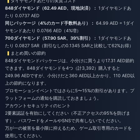
ダイヤモンドあたりの実質コスト
848ダイヤモンド（62.49 AED、現地決済）：
1ダイヤモンドあ
たり 0.0737 AED
同じパッケージ（4%のカード手数料あり）：
64.99 AED = 1ダイ
ヤモンドあたり 0.0766 AED（4%増）
700ダイヤモンド（57.90 SAR、39%割引）：
1ダイヤモンドあ
たり 0.0827 SAR（割引なしの0.1345 SARと比較して62%お得）
まとめ買いの節約
848ダイヤモンドパッケージは、小分けに買うより17.31 AED節約
できます。848ダイヤモンドを4つ（計3,392）購入すると
249.96 AEDですが、小分けだと360 AED以上かかり、110 AED以
上の節約になります。
プロモーションイベントではさらに5〜15%の割引があります。プ
ラットフォームの通知を購読しておきましょう。
アカウントセキュリティのヒント
2要素認証を有効にしてください（不正アクセスの95%を防げま
す）。パスワードをメールやSNSで共有しないでください。
万が一の被害を最小限に抑えるため、ゲーム取引専用のカードを
使用してください。