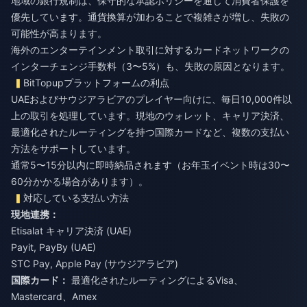
地域の銀行規制は、保守的な承認ポリシーを通じて消費者保護を
優先しています。通貨換算が加わることで複雑さが増し、失敗の
可能性が高まります。
海外のエンターテインメント取引に対するカードネットワークの
インターチェンジ手数料（3〜5%）も、失敗の原因となります。
BitTopupプラットフォームの利点
UAEおよびサウジアラビアのプレイヤー向けに、毎日10,000件以
上の取引を処理しています。現地のウォレット、キャリア決済、
最適化されたルーティングを持つ国際カードなど、複数の支払い
方法をサポートしています。
通常5〜15分以内に即時納品されます（お年玉イベント時は30〜
60分かかる場合があります）。
対応している支払い方法
現地連携：
Etisalat キャリア決済 (UAE)
Payit, PayBy (UAE)
STC Pay, Apple Pay (サウジアラビア)
国際カード：
最適化されたルーティングによるVisa、
Mastercard、Amex