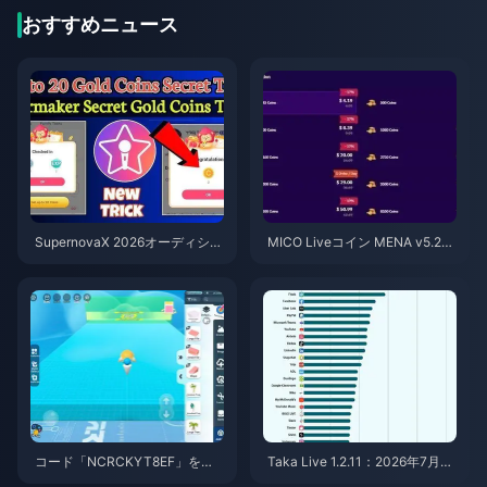
おすすめニュース
SupernovaX 2026オーディショ
MICO Liveコイン MENA v5.2以
ン向け格安StarMakerコイン（1
降：2026年最安値セール
2〜23%OFF）
コード「NCRCKYT8EF」を使
Taka Live 1.2.11：2026年7月の
用して無料のエッグコインを入
アップデート後にバッテリーの