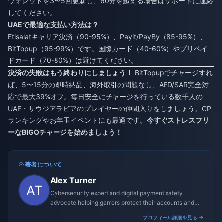
ウォレットを3〜5回更新し、60分を超える場合はサポートに連絡
してください。
UAEで最適な支払い方法は？
Etisalatキャリア決済（90-95%）、Payit/PayBy（85-95%）、
BitTopup（95-99%）です。国際カード（40-60%）やプリペイ
ドカード（70-80%）は避けてください。
決済の失敗はもう終わりにしましょう！
BitTopupでチャージすれ
ば、5〜15分の即時納品、海外取引の問題なし、AED/SAR完全対
応で最大39%オフ。毎日安全にチャージを行っている数千人の
UAE・サウジアラビアのプレイヤーの仲間入りをしましょう。CP
ランキングやお年玉イベントにも最適です。
今すぐストレスフリ
ーなBIGOチャージを始めましょう！
著者について
Alex Turner
Cybersecurity expert and digital payment safety
advocate helping gamers protect their accounts and
transactions.
プロフィール詳細を見る →