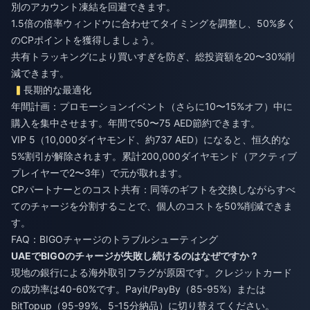
別のアカウント凍結を回避できます。
1.5倍の倍率ウィンドウに合わせてタイミングを調整し、50%多く
のCPポイントを獲得しましょう。
共有トラッキングにより買いすぎを防ぎ、総投資額を20〜30%削
減できます。
長期的な最適化
年間計画：プロモーションイベント（さらに10〜15%オフ）中に
購入を集中させます。年間で50〜75 AED節約できます。
VIP 5（10,000ダイヤモンド、約737 AED）になると、恒久的な
5%割引が解除されます。累計200,000ダイヤモンド（アクティブ
プレイヤーで2〜3年）で元が取れます。
CPパートナーとのコスト共有：同等のギフトを交換しながらすべ
てのチャージを分割することで、個人のコストを50%削減できま
す。
FAQ：BIGOチャージのトラブルシューティング
UAEでBIGOのチャージが失敗し続けるのはなぜですか？
現地の銀行による海外取引フラグが原因です。クレジットカード
の成功率は40-60%です。Payit/PayBy（85-95%）または
BitTopup（95-99%、5-15分納品）に切り替えてください。