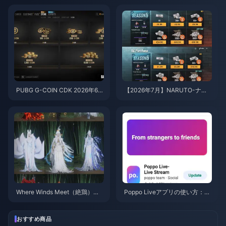
手する方法（2026年8月）
消耗が激しい？原因と対処法
PUBG G-COIN CDK 2026年6
【2026年7月】NARUTO-ナル
月：91.43ドルのダブルプロモ
ト- 疾風伝コラボ向けPUBGモ
はお得なのか？
バイルUC最安チャージ法：価
格、おすすめパック＆安全なチ
ャージ手順
Where Winds Meet（絶鶏）
Poppo Liveアプリの使い方：完
「山秋の宴」イベント報酬（20
全初心者向けガイド | 2026年7
26年7月）：全リスト、通貨、
月
優先順位
おすすめ商品