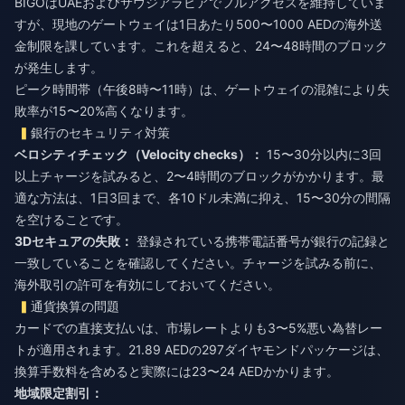
BIGOはUAEおよびサウジアラビアでフルアクセスを維持していま
すが、現地のゲートウェイは1日あたり500〜1000 AEDの海外送
金制限を課しています。これを超えると、24〜48時間のブロック
が発生します。
ピーク時間帯（午後8時〜11時）は、ゲートウェイの混雑により失
敗率が15〜20%高くなります。
銀行のセキュリティ対策
ベロシティチェック（Velocity checks）：
15〜30分以内に3回
以上チャージを試みると、2〜4時間のブロックがかかります。最
適な方法は、1日3回まで、各10ドル未満に抑え、15〜30分の間隔
を空けることです。
3Dセキュアの失敗：
登録されている携帯電話番号が銀行の記録と
一致していることを確認してください。チャージを試みる前に、
海外取引の許可を有効にしておいてください。
通貨換算の問題
カードでの直接支払いは、市場レートよりも3〜5%悪い為替レー
トが適用されます。21.89 AEDの297ダイヤモンドパッケージは、
換算手数料を含めると実際には23〜24 AEDかかります。
地域限定割引：