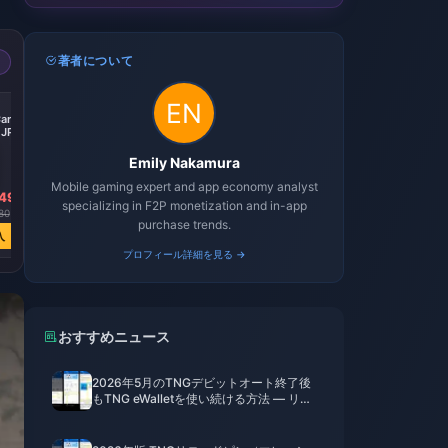
著者について
-100%
Card
iTunes Gift Card
 JP
50,000 Yen JP
Emily Nakamura
Mobile gaming expert and app economy analyst
49
￥ 51399.47
specializing in F2P monetization and in-app
80
￥ 11430848.68
purchase trends.
入
今すぐ購入
プロフィール詳細を見る →
おすすめニュース
2026年5月のTNGデビットオート終了後
もTNG eWalletを使い続ける方法 — リロ
ードPIN活用ガイド