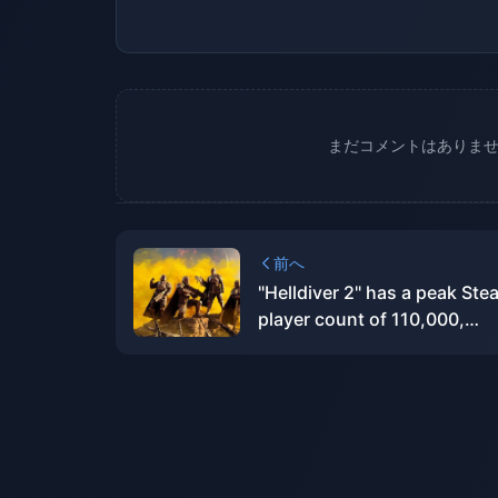
まだコメントはありま
前へ
"Helldiver 2" has a peak Ste
player count of 110,000,
surpassing "God of War" to
become the most popular P
game on PC