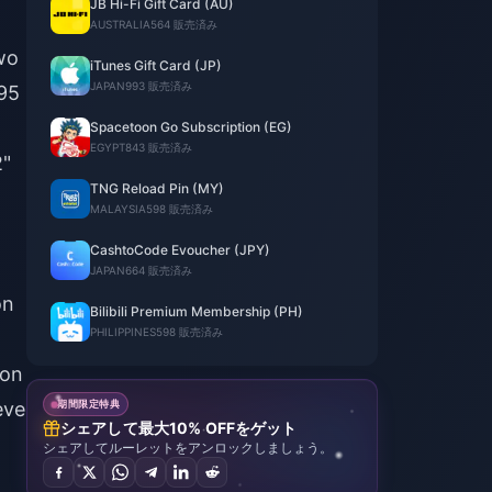
JB Hi-Fi Gift Card (AU)
AUSTRALIA
564 販売済み
wo
iTunes Gift Card (JP)
JAPAN
993 販売済み
195
Spacetoon Go Subscription (EG)
EGYPT
843 販売済み
2"
TNG Reload Pin (MY)
MALAYSIA
598 販売済み
CashtoCode Evoucher (JPY)
JAPAN
664 販売済み
on
Bilibili Premium Membership (PH)
PHILIPPINES
598 販売済み
n
ion
eve
期間限定特典
シェアして最大10% OFFをゲット
シェアしてルーレットをアンロックしましょう。