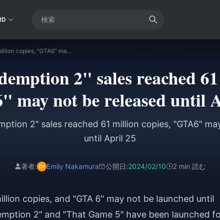
RD
"Red Dead Redemption 2" sales reached 61 million copies, "GTA6" may not be released until April 25
mption 2" sales reached 61 
 may not be released until A
tion 2" sales reached 61 million copies, "GTA6" ma
until April 25
著者:
Emily Nakamura
公開日:
2024/02/10
2 min 読む
llion copies, and "GTA 6" may not be launched until
emption 2" and "That Game 5" have been launched fo