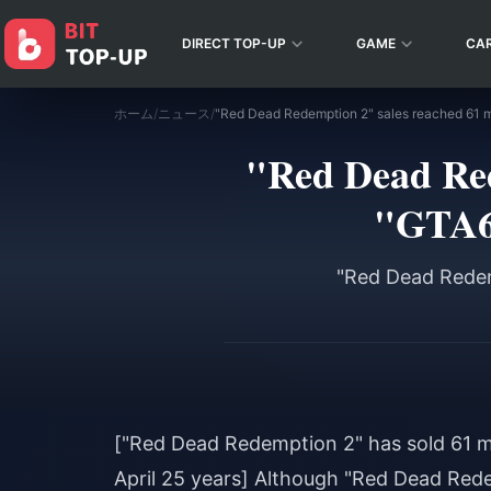
DIRECT TOP-UP
GAME
CA
ホーム
/
ニュース
/
"Red Dead Rede
"GTA6"
"Red Dead Redemp
["Red Dead Redemption 2" has sold 61 mi
April 25 years] Although "Red Dead Red