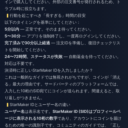
インで購入
してください。外部の注文番号が発行されるため、ト
ラブル時に役立ちます。
行動を起こすべき「長すぎる」時間の目安
以下のタイミングを基準にしてください：
5分以内
— 正常です。そのまま待ってください。
5〜30分
— アプリを強制終了し、一度再ログインしてください。
完了済みで30分以上経過
— 注文IDを準備し、復旧チェックリス
トを開始してください。
24〜72時間、ステータスが失敗
— 自動返金を待ってください。
対応は不要です。
決済時に正しいStarMaker IDを入力しましたか？
これは一般的なガイドでは無視されがちですが、コインが「消え
る」最大の理由です。サードパーティのプラットフォームでは、
入力した10桁のSID宛てにコインが送られます。間違えると、取
り返しがつきません。
StarMaker IDとユーザー名の違い
ユーザー名
は表示名です。
StarMaker ID (SID)
はプロフィールペ
ージに表示される
10桁の数字
であり、アカウントにコインを届け
るための唯一の識別子です。コミュニティのガイドでは、「正し