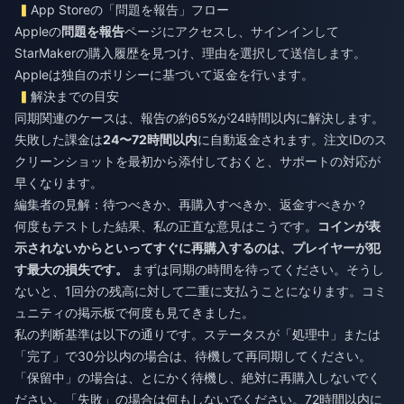
App Storeの「問題を報告」フロー
Appleの
問題を報告
ページにアクセスし、サインインして
StarMakerの購入履歴を見つけ、理由を選択して送信します。
Appleは独自のポリシーに基づいて返金を行います。
解決までの目安
同期関連のケースは、報告の約65%が24時間以内に解決します。
失敗した課金は
24〜72時間以内
に自動返金されます。注文IDのス
クリーンショットを最初から添付しておくと、サポートの対応が
早くなります。
編集者の見解：待つべきか、再購入すべきか、返金すべきか？
何度もテストした結果、私の正直な意見はこうです。
コインが表
示されないからといってすぐに再購入するのは、プレイヤーが犯
す最大の損失です。
まずは同期の時間を待ってください。そうし
ないと、1回分の残高に対して二重に支払うことになります。コミ
ュニティの掲示板で何度も見てきました。
私の判断基準は以下の通りです。ステータスが「処理中」または
「完了」で30分以内の場合は、待機して再同期してください。
「保留中」の場合は、とにかく待機し、絶対に再購入しないでく
ださい。「失敗」の場合は何もしないでください。72時間以内に