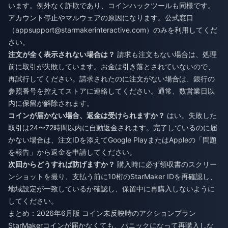
います。例外なく詐欺であり、コインハックツールも同様です。
アカウント停止やマルウェアの原因になります。公式窓口
（
appsupport@starmakerinteractive.com
）のみを利用してくだ
さい。
注文が全く表示されない場合は？
請求も注文もない場合は、処理
前に取引が失敗しています。お金は引き落とされていないので、
再試行してください。請求されたのに注文がない場合は、銀行の
参照番号を控えてストアに連絡してください。通常、数営業日以
内に保留が解除されます。
コインが届かない場合、返金は受けられますか？
はい。失敗した
取引は24〜72時間以内に自動返金されます。完了しているのに届
かない場合は、注文IDを添えてGoogle PlayまたはAppleの「問題
を報告」から返金を申請してください。
次回からどうすれば防げますか？
購入時に必ず領収書のスクリー
ンショットを撮り、支払う前に10桁のStarMaker IDを再確認し、
地域設定が一致しているか確認し、保留中に再購入しないように
してください。
まとめ：2026年6月版 コイン未反映時のアクションプラン
StarMakerコインが届かなくても、パニックになって再購入しな