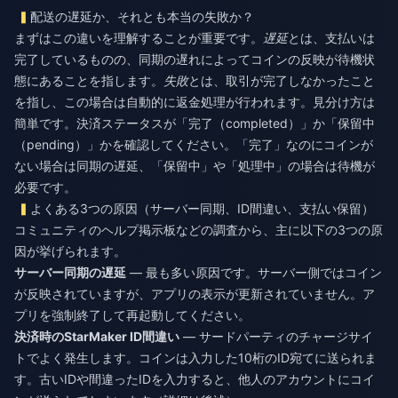
配送の遅延か、それとも本当の失敗か？
まずはこの違いを理解することが重要です。
遅延
とは、支払いは
完了しているものの、同期の遅れによってコインの反映が待機状
態にあることを指します。
失敗
とは、取引が完了しなかったこと
を指し、この場合は自動的に返金処理が行われます。見分け方は
簡単です。決済ステータスが「完了（completed）」か「保留中
（pending）」かを確認してください。「完了」なのにコインが
ない場合は同期の遅延、「保留中」や「処理中」の場合は待機が
必要です。
よくある3つの原因（サーバー同期、ID間違い、支払い保留）
コミュニティのヘルプ掲示板などの調査から、主に以下の3つの原
因が挙げられます。
サーバー同期の遅延
— 最も多い原因です。サーバー側ではコイン
が反映されていますが、アプリの表示が更新されていません。ア
プリを強制終了して再起動してください。
決済時のStarMaker ID間違い
— サードパーティのチャージサイ
トでよく発生します。コインは入力した10桁のID宛てに送られま
す。古いIDや間違ったIDを入力すると、他人のアカウントにコイ