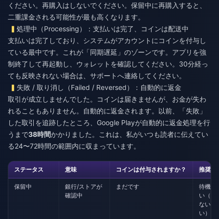
ください。再購入はしないでください。保留中に再購入すると、
二重課金される可能性が最も高くなります。
処理中（Processing）：支払いは完了、コインは配送中
支払いは完了しており、システムがアカウントにコインを付与し
ている最中です。これが「同期遅延」のゾーンです。アプリを強
制終了して再起動し、ウォレットを確認してください。30分経っ
ても反映されない場合は、サポートへ連絡してください。
失敗 / 取り消し（Failed / Reversed）：自動的に返金
取引が成立しませんでした。コインは届きませんが、お金が失わ
れることもありません。自動的に返金されます。以前、「失敗」
した取引を追跡したところ、Google Playが自動的に返金処理を行
うまで
38時間
かかりました。これは、私がいつも読者に伝えてい
る24〜72時間の範囲内に収まっています。
ステータス
意味
コインは付与されますか？
推奨ア
保留中
銀行/ストアが
まだです
待機し
確認中
い（再
ないで
い）