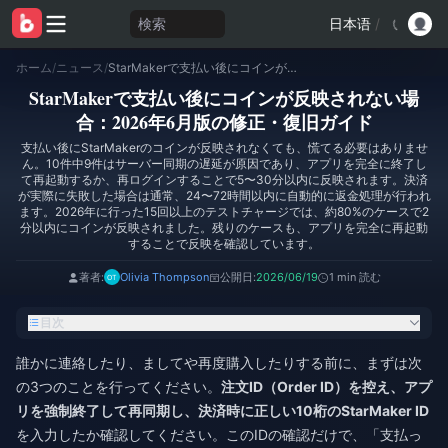
検索
日本语
/
ホーム
/
ニュース
/
StarMakerで支払い後にコインが反映されない場合：2026年6月版の修正・復旧ガイド
StarMakerで支払い後にコインが反映されない場
合：2026年6月版の修正・復旧ガイド
支払い後にStarMakerのコインが反映されなくても、慌てる必要はありませ
ん。10件中9件はサーバー同期の遅延が原因であり、アプリを完全に終了し
て再起動するか、再ログインすることで5〜30分以内に反映されます。決済
が実際に失敗した場合は通常、24〜72時間以内に自動的に返金処理が行われ
ます。2026年に行った15回以上のテストチャージでは、約80%のケースで2
分以内にコインが反映されました。残りのケースも、アプリを完全に再起動
することで反映を確認しています。
著者:
Olivia Thompson
公開日:
2026/06/19
1 min 読む
目次
誰かに連絡したり、ましてや再度購入したりする前に、まずは次
の3つのことを行ってください。
注文ID（Order ID）
を控え、アプ
リを強制終了して再同期し、決済時に正しい
10桁のStarMaker ID
を入力したか確認してください。このIDの確認だけで、「支払っ