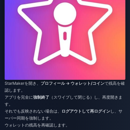
StarMakerを開き、
プロフィール → ウォレット/コイン
で残高を確
認します。
アプリを完全に
強制終了
（スワイプして閉じる）し、再度開きま
す。
それでも反映されない場合は、
ログアウトして再ログイン
し、サ
ーバー同期を強制します。
ウォレットの残高を再確認します。