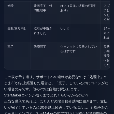
処理中
決済完了、付
はい（同期の遅延の可能性
アプリ
与処理中
あり）
了し、
ンして
くださ
失敗/取り消し
取引が中断さ
いいえ
24～7
れました
内に自
れます
完了
決済完了
ウォレットに反映されてい
反映さ
るはずです
い場合
期後に
へお問
くださ
この表が示す通り、サポートへの連絡が必要なのは「処理中」の
まま30分以上経過した場合と、「完了」しているのにコインがな
い場合のみです。他の2つは自然に解決します。
StarMakerコインが届くまでどれくらいかかるのか？
正当な購入であれば、ほとんどの場合数分以内に届きます。支払
いが完了しているのに30分以上経過している場合は、行動を起こ
すべきサインです。StarMaker公式アプリは明確な配送時間を公