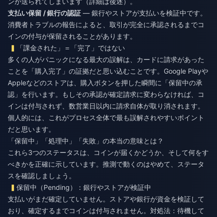
ンが送られてしまいます（詳細は後述）。
支払い保留 / 銀行の認証
— 銀行やストアが支払いを検証中です。
消費者トラブルの報告によると、取引が完全に承認されるまでコ
インの付与が保留されることがあります。
「課金された」＝「完了」ではない
多くの人がパニックになる最大の誤解は、カードに請求があった
ことを「購入完了」の証拠だと思い込むことです。Google Playや
Appleなどのストアは、購入ボタンを押した瞬間に「保留中の承
認」を行います。もしその承認が確定請求に変わらなければ、コ
インは付与されず、数営業日以内に請求自体が取り消されます。
個人的には、これがプロセス全体で最も誤解されやすいポイント
だと思います。
「保留中」「処理中」「失敗」の本当の意味とは？
これら3つのステータスは、コインが届くかどうか、そして何をす
べきかを正確に示しています。推測で動くのはやめて、ステータ
スを確認しましょう。
保留中（Pending）：銀行やストアが検証中
支払いがまだ確定していません。ストアや銀行が資金を検証して
おり、確定するまでコインは付与されません。対処法：待機して