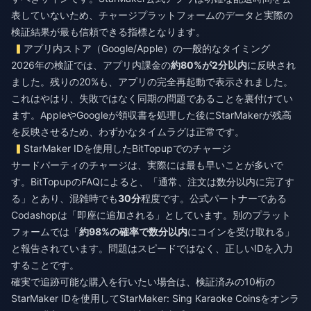
表していないため、チャージプラットフォームのデータと実際の
検証結果が最も信頼できる指標となります。
アプリ内ストア（Google/Apple）の一般的なタイミング
2026年の検証では、アプリ内課金の
約80%が2分以内
に反映され
ました。残りの20%も、アプリの完全再起動で表示されました。
これはやはり、失敗ではなく同期の問題であることを裏付けてい
ます。AppleやGoogleが領収書を処理した後にStarMakerが残高
を反映させるため、わずかなタイムラグは正常です。
StarMaker IDを使用したBitTopupでのチャージ
サードパーティのチャージは、実際には最も早いことが多いで
す。BitTopupのFAQによると、「通常、注文は数分以内に完了す
る」とあり、混雑時でも
30分
程度です。公式パートナーである
Codashopは「即座に追加される」としています。別のプラット
フォームでは「
約98%の確率で数分以内
にコインを受け取れる」
と報告されています。問題はスピードではなく、正しいIDを入力
することです。
確実で追跡可能な購入を行いたい場合は、検証済みの10桁の
StarMaker IDを使用して
StarMaker: Sing Karaoke Coinsをオンラ