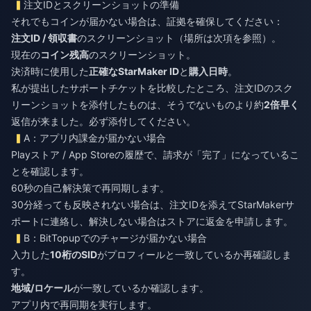
注文IDとスクリーンショットの準備
それでもコインが届かない場合は、証拠を確保してください：
注文ID / 領収書
のスクリーンショット（場所は次項を参照）。
現在の
コイン残高
のスクリーンショット。
決済時に使用した
正確なStarMaker ID
と
購入日時
。
私が提出したサポートチケットを比較したところ、注文IDのスク
リーンショットを添付したものは、そうでないものより約
2倍早く
返信が来ました。必ず添付してください。
A：アプリ内課金が届かない場合
Playストア / App Storeの履歴で、請求が「完了」になっているこ
とを確認します。
60秒の自己解決策で再同期します。
30分経っても反映されない場合は、注文IDを添えてStarMakerサ
ポートに連絡し、解決しない場合はストアに返金を申請します。
B：BitTopupでのチャージが届かない場合
入力した
10桁のSID
がプロフィールと一致しているか再確認しま
す。
地域/ロケール
が一致しているか確認します。
アプリ内で再同期を実行します。