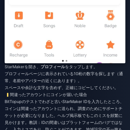
StarMakerを開き、
プロフィール
をタップします。
プロフィールページに表示されている10桁の数字を探します（通
常、名前やアバターの近くにあります）。
スペースや余計な文字を含めず、正確にコピーしてください。
間違ったアカウントにコインが届いた場合
BitTopupのテストでわざと古いStarMaker IDを入力したところ、
コインは間違ったアカウントに送られ、調査のためにサポートチ
ケットが必要になりました。ヘルプ掲示板でもこのミスを頻繁に
見かけます。教訓：IDの間違いはプラットフォームのバグではな
く、入力ミスであり、防ぐことができます。地域設定の不一致も