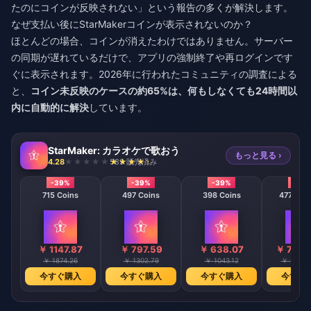
たのにコインが反映されない」という報告の多くが解決します。
なぜ支払い後にStarMakerコインが表示されないのか？
ほとんどの場合、コインが消えたわけではありません。サーバー
の同期が遅れているだけで、アプリの強制終了や再ログインです
ぐに表示されます。2026年に行われたコミュニティの調査による
と、
コイン未反映のケースの約65%は、何もしなくても24時間以
内に自動的に解決
しています。
StarMaker: カラオケで歌おう
もっと見る ›
4.28
589 販売済み
-39%
-39%
-39%
-39
715 Coins
497 Coins
398 Coins
47746 C
￥ 1147.87
￥ 797.59
￥ 638.07
￥ 7662
￥ 1874.26
￥ 1302.79
￥ 1043.12
￥ 12515
今すぐ購入
今すぐ購入
今すぐ購入
今すぐ