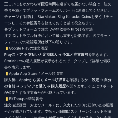
正しいにもかかわらず配送時間を過ぎても届かない場合は、注文
番号を添えてプラットフォームのサポートに連絡してください。
チャージする際は、
StarMaker: Sing Karaoke Coinsを安くリチャ
ージ
し、その参照番号を控えておくと後で役立ちます。
各プラットフォームで注文IDや領収書を見つける方法
注文IDはトラブル解決において最も重要な証拠です。各プラット
フォームでの確認場所は以下の通りです。
Google Playの注文履歴
Playストア → 支払いと定期購入 → 予算と注文履歴
を開きます。
StarMakerの購入履歴が表示されるので、タップして詳細な領収
書を表示します。
Apple App Store / メール領収書
購入後にAppleから届く
メール領収書
を確認するか、
設定 → 自分
の名前 → メディアと購入 → 購入履歴
を開きます。そこにサポート
が必要とする注文番号が記載されています。
BitTopupの確認番号
注文確認画面（およびメール）に、入力したSIDに紐付いた参照番
号が記載されています。支払った瞬間にスクリーンショットを撮
ってください。「サポートが何とかしてくれるだろう」という考