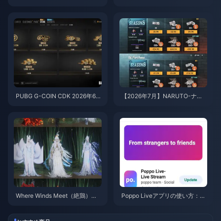
用して無料のエッグコインを入
アップデート後にバッテリーの
手する方法（2026年8月）
消耗が激しい？原因と対処法
PUBG G-COIN CDK 2026年6
【2026年7月】NARUTO-ナル
月：91.43ドルのダブルプロモ
ト- 疾風伝コラボ向けPUBGモ
はお得なのか？
バイルUC最安チャージ法：価
格、おすすめパック＆安全なチ
ャージ手順
Where Winds Meet（絶鶏）
Poppo Liveアプリの使い方：完
「山秋の宴」イベント報酬（20
全初心者向けガイド | 2026年7
26年7月）：全リスト、通貨、
月
優先順位