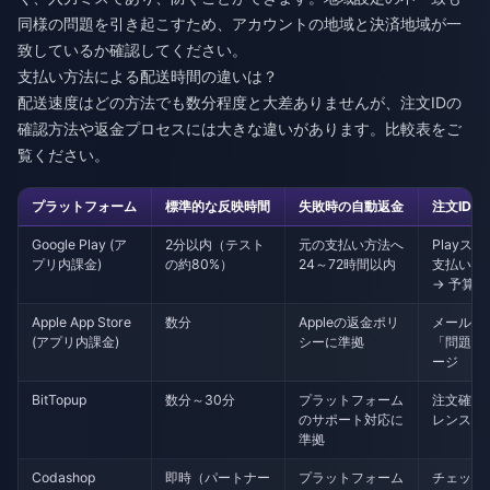
同様の問題を引き起こすため、アカウントの地域と決済地域が一
致しているか確認してください。
支払い方法による配送時間の違いは？
配送速度はどの方法でも数分程度と大差ありませんが、注文IDの
確認方法や返金プロセスには大きな違いがあります。比較表をご
覧ください。
プラットフォーム
標準的な反映時間
失敗時の自動返金
注文ID
Google Play (ア
2分以内（テスト
元の支払い方法へ
Playスト
プリ内課金)
の約80%）
24～72時間以内
支払いと
→ 予算
Apple App Store
数分
Appleの返金ポリ
メールの領
(アプリ内課金)
シーに準拠
「問題を
ージ
BitTopup
数分～30分
プラットフォーム
注文確認
のサポート対応に
レンス
準拠
Codashop
即時（パートナー
プラットフォーム
チェック