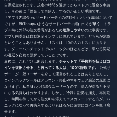
自動返金されます。規定の時間を過ぎてからストアに返金を申請
し、その後に「返金して再購入」するのが正しい手順です。
「アプリ内課金 vs サードパーティの信頼性」という議論について
ですが、BitTopupのようなサードパーティ経由の方が
早く
、トラ
ブル時に外部の注文番号があるため
追跡しやすい
のは事実です。
アプリ内課金は自動返金インフラに優れています。どちらが危険
ということはありません。リスクは「IDの入力ミス」にありま
す。グローバルチャットでのパニックのほとんどは、単なる同期
の遅延を盗難と誤解しているだけです。
最後に、これだけは断言します。
チャットで「手数料を払えばコ
インを復旧させる」と言ってくる人は、100%詐欺です。
公式サ
ポートが一般ユーザーを介して運営されることはありませんし、
コインハックツールはアカウント停止やマルウェア感染の原因に
なります。私自身も少額課金ユーザーなので、購入が滞ると不安
になる気持ちは分かります。しかし、冷静に証拠を揃え、再同期
し、時間を待ってから注文IDを添えてエスカレートする方が、パ
ニックになって再購入するよりもはるかに確実にコインを取り戻
せます。