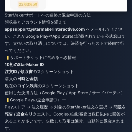
StarMakerサポートへの連絡と返金申請の方法
領収書とアカウント情報を添えて
appsupport@starmakerinteractive.com
へメールしてくださ
い。これがGoogle PlayやApp Storeに記載されている公式窓口で
す。支払いの取り消しについては、決済を行ったストア経由で行
ってください。
サポートチケットに含めるべき情報
10桁のStarMaker ID
注文ID / 領収書
のスクリーンショット
購入の
日時と金額
現在の
コイン残高
のスクリーンショット
使用した決済方法（Google Play / App Store / サードパーティ）
Google Playの返金申請フロー
Playストア → 注文履歴 → 対象のStarMaker注文を選択 →
問題を
報告 / 返金をリクエスト
。Googleの自動審査は数日以内に回答が
来ることが多いです。失敗した取引は通常、自動的に返金されま
す。