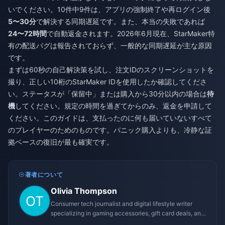
いでください。10件中9件は、アプリの強制終了や再ログイン後
5〜30分
で解決する同期遅延です。また、本当の失敗であれば
24〜72時間
で自動返金されます。2026年6月現在、StarMaker特
有の配送バグは報告されておらず、一般的な同期遅延が主な原因
です。
まずは60秒の自己解決策を試し、注文IDのスクリーンショットを
撮り、正しい10桁のStarMaker IDを使用したか確認してくださ
い。ステータスが「保留中」または購入から30分以内の場合は
待
機
してください。規定の時間を過ぎてからのみ、返金を申請して
ください。このガイドは、支払ったのに何も届いていないすべて
のプレイヤーのためのものです。パニック購入よりも、冷静な証
拠ベースの復旧が最も確実です。
著者について
Olivia Thompson
Consumer tech journalist and digital lifestyle writer
specializing in gaming accessories, gift card deals, and
platform reviews.