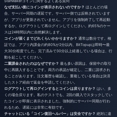
StarMakerコインに関するよくある質問
なぜ支払い後にコインが表示されないのですか？
ほとんどの場
合、サーバー同期の遅延です。サーバー側では反映されています
が、アプリが更新されていません。アプリを強制終了して再起動
するか、ログアウトして再ログインしてください。約65%のケー
スは24時間以内に自然解決します。
コインが届くまでどれくらいかかりますか？
通常は数分です。検
証では、アプリ内課金の約80%が2分以内、BitTopupは即時〜最
大30分程度でした。完了済みで30分以上経過している場合は、行
動を起こしてください。
二重課金されたのはなぜですか？
最も多い原因は、保留中の取引
中に再購入することです。両方の承認が確定し、二重に請求され
ることがあります。注文履歴を確認し、重複している場合は決済
したストア経由で返金を申請してください。
ログアウトして再ログインするとコインは戻りますか？
はい、多
くの場合戻ります。私のテストでも、2回の購入でスタックしてい
たコインが即座に表示されました。強制的にサーバー同期が行わ
れるため、遅延には非常に有効です。
チャットにいる「コイン復旧ヘルパー」は安全ですか？
絶対に違