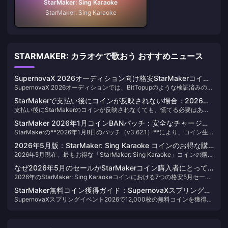
StarMaker: Sing Karaoke
StarMaker: Sing Karaoke
STARMAKER: カラオケで歌おう おすすめニュース
SupernovaX 2026オーディション向け格安StarMakerコイン
SupernovaX 2026オーディションでは、BitTopupのような検証済みの
（12〜23%OFF）
SIDサービスを通じて割引価格のStarMakerコインを購入することで、コ
StarMakerで支払い後にコインが反映されない場合：2026年
ストを約**12〜23%**削減できます。特大まとめ買いパッケージで最も
支払い後にStarMakerのコインが反映されなくても、慌てる必要はあり
6月版の修正・復旧ガイド
お得になります。現実的なライトサポートのランには約**15,000〜
ません。10件中9件はサーバー同期の遅延が原因であり、アプリを完全
30,000コイン**が必要となるため、15%の割引であっても、派手で
StarMaker 2026年1月コインBANパッチ：安全なチャージの
に終了して再起動するか、再ログインすることで5〜30分以内に反映さ
ROI（費用対効果）の低いギフトではなく効率の高い投票ギフトにコイン
StarMakerの**2026年1月8日のパッチ（v3.62.1）**により、コイン生
ための正直なガイド
れます。決済が実際に失敗した場合は通常、24〜72時間以内に自動的に
を使用する限り、数千コイン相当の節約になります。
成ツールを使用したアカウントは即座に永久BANの対象となります。警
返金処理が行われます。2026年に行った15回以上のテストチャージで
2026年5月版：StarMaker: Sing Karaoke コインのお得な購
告や一時的な凍結はなく、再度のチャンスもありません。安全を確保す
は、約80%のケースで2分以内にコインが反映されました。残りのケース
2026年5月現在、最もお得な「StarMaker: Sing Karaoke」コインの購入
入方法ランキング — 実質価値で選ぶ7選
るための正当な方法は、公式のアプリ内課金（Google Play / Apple App
も、アプリを完全に再起動することで反映を確認しています。
方法は、**35.99ドルのミドルティアバンドル**です。1ドルあたり95.8
Store）を利用するか、パスワードを一切必要とせずサーバー側で直接反
なぜ2026年5月のセールがStarMakerコイン購入者にとって
コインを獲得でき、少額パックよりも約15〜20%お得で、iOSのApp
映される、検証済みのSIDベースのサードパーティチャージを利用するこ
2026年のStarMaker: Sing Karaokeコインにおける7つの格安5月セール
最も賢い選択なのでしょうか？
Store経由で購入するよりも大幅に安く済みます。iOSユーザーの場合、
との2つのみです。パッチ適用後の数百件の注文を対象としたコミュニテ
は、標準的な購入オプションと比較してコイン単価が最大35%もお得に
Appleのプラットフォーム手数料を考慮すると、その差は15〜30%にま
ィの検証では、BitTopupのようなSIDのみを使用するプラットフォーム
StarMaker無料コイン獲得ガイド：SupernovaXスプリングイ
なります。BitTopupのような安全なプラットフォームを利用すること
で広がります。カジュアルなギフトユーザーからライブ配信の常連ま
ではBAN報告はゼロであり、アプリ内価格と比較して**18〜29%の節約
SupernovaXスプリングイベント2026で12,000枚の無料コインを獲得す
ベント2026で12,000コイン以上を獲得する方法
で、予算を抑えつつ、より多くの楽曲や機能を開放することが可能で
で、ほとんどのプレイヤーにとって、このバンドルは支出とリターンの
**が可能であることが確認されています。
ることは十分に可能ですが、そのためにはどのフェーズを狙い、どのよ
す。これには、95.8 CPD（コイン単価）で提供される35.99ドルのパッ
バランスが最も取れた選択肢です。App Storeの手数料を回避してこのレ
うに獲得ルートを組み合わせるかを理解する必要があります。フェーズ6
クや、ボーナスが付与される第2四半期の大型バンドル、さらに10〜
ートでチャージするには、[StarMaker: Sing Karaoke コイン割引チャー
の初心者向けトラックを利用する新規アカウントであれば、5ステップの
20%の追加ギフトがもらえる母の日スペシャルなどが含まれます。予算
ジ 2026](https://bittopup.com/goods/StarMaker-Sing-Karaoke-Coins)