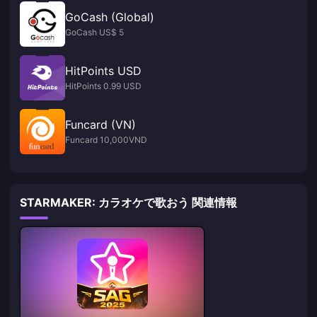
GoCash (Global)
GoCash US$ 5
HitPoints USD
HitPoints 0.99 USD
Funcard (VN)
Funcard 10,000VND
STARMAKER: カラオケで歌おう 関連情報