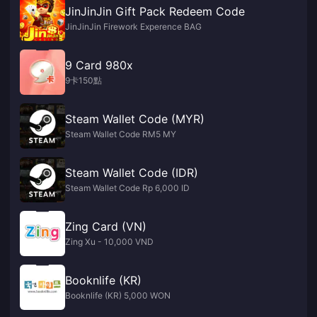
JinJinJin Gift Pack Redeem Code
JinJinJin Firework Experence BAG
9 Card 980x
9卡150點
Steam Wallet Code (MYR)
Steam Wallet Code RM5 MY
Steam Wallet Code (IDR)
Steam Wallet Code Rp 6,000 ID
Zing Card (VN)
Zing Xu - 10,000 VND
Booknlife (KR)
Booknlife (KR) 5,000 WON