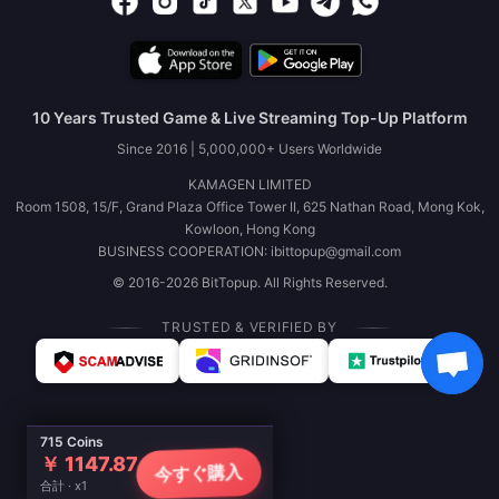
10 Years Trusted Game & Live Streaming Top-Up Platform
Since 2016 | 5,000,000+ Users Worldwide
KAMAGEN LIMITED
Room 1508, 15/F, Grand Plaza Office Tower II, 625 Nathan Road, Mong Kok,
Kowloon, Hong Kong
BUSINESS COOPERATION: ibittopup@gmail.com
© 2016-2026 BitTopup. All Rights Reserved.
TRUSTED & VERIFIED BY
715 Coins
￥ 1147.87
今すぐ購入
合計 · x1