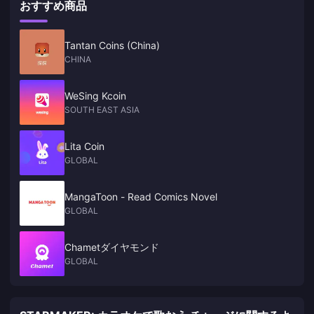
おすすめ商品
デイリーミッション（週400〜600コイン）、7日間のログインボーナス
を重視するプレイヤーは、SID認証による安全性を確保しつつ、コストを
のようなサードパーティプラットフォームをご利用ください。
（200コイン）、プレイリスト294でのピークタイムAIデュエット（1セ
20〜30%削減できるサードパーティのオプションを活用することで最大
ッションあたり200〜500コイン）、そして紹介報酬（1人あたり200コ
の恩恵を受けられます。2024年から2026年にかけてのセール傾向を追
イン）を組み合わせることで、現実的にこの目標を達成できます。既存
跡した結果、5月は連休後のプロモーションや「ファミリーPK」イベン
Tantan Coins (China)
の無課金プレイヤーの場合、月間で6,000〜8,000コインの獲得が目安と
トの第7フェーズの影響により、一貫して最も高い割引率を記録していま
CHINA
なります。12,000コインという目標は、フェーズ6限定のものです。
す。
WeSing Kcoin
SOUTH EAST ASIA
Lita Coin
GLOBAL
MangaToon - Read Comics Novel
GLOBAL
Chametダイヤモンド
GLOBAL