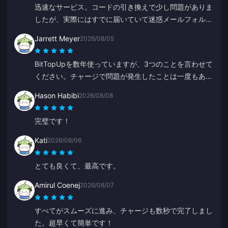
迅速なサービス。コードの引き換えで少し問題がありま
したが、実際にはすでに届いていて迷惑メールフォルダ
に入っていました。サポートに連絡したところ、Anna
Jarrett Meyer
2026/08/05
さんの案内で問題が解決しました。
BitTopUpを数年使っていますが、3つのことを言わせて
ください。チャージで問題が発生したことは一度もあり
ません。発送スピードは私が試した他のどれよりも早い
Hason Habibi
2026/08/08
です。そして信じられないほどシンプルで、数回クリッ
クするだけで完了します。生活が楽になります。
完璧です！
Kati
2026/08/06
とても良くて、最高です。
Amirul Coenej
2026/08/07
すべてがスムーズに進み、チャージも数秒で完了しまし
た。超早くて簡単です！