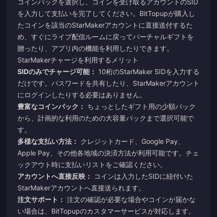
コインパックを選択し、コインを受け取るアカウントのSID
を入力して支払いを完了してください。BitTopupが購入し
たコインを該当のStarMakerアカウントに直接送付するた
め、すぐにライブ配信ルームに戻ってバーチャルギフトを
贈ったり、アプリ内の機能を利用したりできます。
StarMakerチャージを利用するメリット
SIDのみでチャージ可能：
10桁のStarMaker SIDを入力する
だけです。パスワードを共有したり、StarMakerアカウント
にログインしたりする必要はありません。
豊富なコインパック：
ちょっとしたギフト用の少額パック
から、計画的な利用のための大容量パックまで選択可能で
す。
多様な支払い方法：
クレジットカード、Google Pay、
Apple Pay、その他各地域の決済方法が利用可能です。チェ
ックアウト時に支払いリストをご確認ください。
アカウントへ直接反映：
コインは入力したSIDに紐付いた
StarMakerアカウントへ直接送られます。
注文サポート：
注文の確認が必要な場合やコインが届かな
い場合は、BitTopupのカスタマーサービスが対応します。