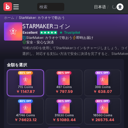
検索
日本语
/
ホーム
/
StarMaker: カラオケで歌おう
STARMAKERコイン
Excellent
Trustpilot
StarMaker: カラオケで歌おう
即時お届け
安全・安心な決済
10桁のSIDを使用してStarMakerコインをチャージしましょう。コ
選択し、対応する支払い方法で安全に決済を完了すると、StarMake
にコインが追加されます。パスワードや認証コードは不要です。
金額を選択
40% OFF
40% OFF
40% OFF
715 Coins
497 Coins
398 Coins
￥ 1147.87
￥ 797.59
￥ 638.07
40% OFF
40% OFF
40% OFF
47746 Coins
31830 Coins
16560 Coins
￥ 76623.12
￥ 51080.44
￥ 26575.44