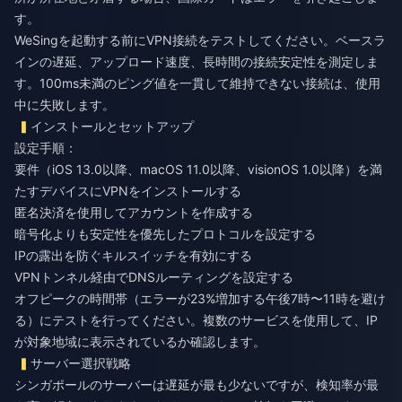
す。
WeSingを起動する前にVPN接続をテストしてください。ベースラ
インの遅延、アップロード速度、長時間の接続安定性を測定しま
す。100ms未満のピング値を一貫して維持できない接続は、使用
中に失敗します。
インストールとセットアップ
設定手順：
要件（iOS 13.0以降、macOS 11.0以降、visionOS 1.0以降）を満
たすデバイスにVPNをインストールする
匿名決済を使用してアカウントを作成する
暗号化よりも安定性を優先したプロトコルを設定する
IPの露出を防ぐキルスイッチを有効にする
VPNトンネル経由でDNSルーティングを設定する
オフピークの時間帯（エラーが23%増加する午後7時〜11時を避け
る）にテストを行ってください。複数のサービスを使用して、IP
が対象地域に表示されているか確認します。
サーバー選択戦略
シンガポールのサーバーは遅延が最も少ないですが、検知率が最