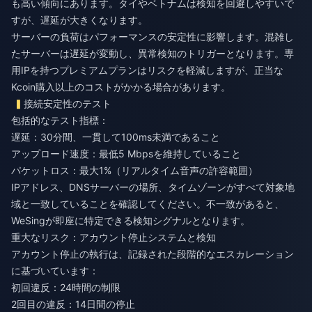
も高い傾向にあります。タイやベトナムは検知を回避しやすいで
すが、遅延が大きくなります。
サーバーの負荷はパフォーマンスの安定性に影響します。混雑し
たサーバーは遅延が変動し、異常検知のトリガーとなります。専
用IPを持つプレミアムプランはリスクを軽減しますが、正当な
Kcoin購入以上のコストがかかる場合があります。
接続安定性のテスト
包括的なテスト指標：
遅延：30分間、一貫して100ms未満であること
アップロード速度：最低5 Mbpsを維持していること
パケットロス：最大1%（リアルタイム音声の許容範囲）
IPアドレス、DNSサーバーの場所、タイムゾーンがすべて対象地
域と一致していることを確認してください。不一致があると、
WeSingが即座に特定できる検知シグナルとなります。
重大なリスク：アカウント停止システムと検知
アカウント停止の執行は、記録された段階的なエスカレーション
に基づいています：
初回違反：24時間の制限
2回目の違反：14日間の停止