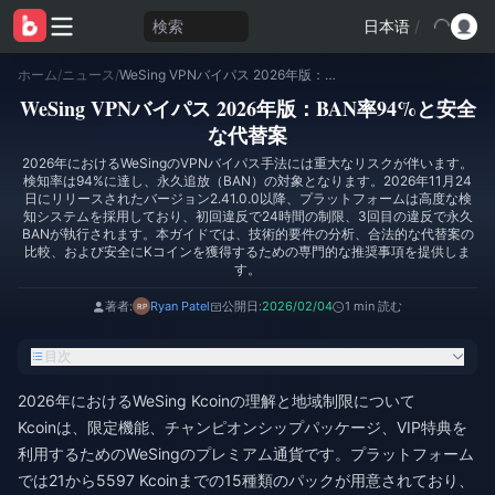
検索
日本语
/
ホーム
/
ニュース
/
WeSing VPNバイパス 2026年版：BAN率94%と安全な代替案
WeSing VPNバイパス 2026年版：BAN率94%と安全
な代替案
2026年におけるWeSingのVPNバイパス手法には重大なリスクが伴います。
検知率は94%に達し、永久追放（BAN）の対象となります。2026年11月24
日にリリースされたバージョン2.41.0.0以降、プラットフォームは高度な検
知システムを採用しており、初回違反で24時間の制限、3回目の違反で永久
BANが執行されます。本ガイドでは、技術的要件の分析、合法的な代替案の
比較、および安全にKコインを獲得するための専門的な推奨事項を提供しま
す。
著者:
Ryan Patel
公開日:
2026/02/04
1 min 読む
目次
2026年におけるWeSing Kcoinの理解と地域制限について
Kcoinは、限定機能、チャンピオンシップパッケージ、VIP特典を
利用するためのWeSingのプレミアム通貨です。プラットフォーム
では21から5597 Kcoinまでの15種類のパックが用意されており、