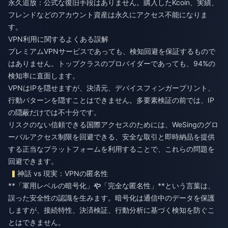
永久追放：公式な復旧手段はありません。購入したKcoin、実績、
フレンドなどのアカウント資産は永久にアクセス不能になりま
す。
VPN利用に関するよくある誤解
プレミアムVPNサービスであっても、検知回避を保証するもので
はありません。トップクラスのプロバイダーであっても、94%の
検知率に直面します。
VPNはIPを隠せますが、決済元、デバイスフィンガープリント、
行動パターンを隠すことはできません。多要素検証の前では、IP
の隠蔽だけでは不十分です。
リスクのない信頼できる国際アクセスのためには、
WeSingのグロ
ーバルアクセス制限
を回避できる、安全な取引と即時納品を提供
する正当なプラットフォームを利用することで、これらの問題を
回避できます。
神話 vs 現実：VPNの匿名性
**「軍用レベルの暗号化」
や
「完全な匿名性」**という言葉は、
誤った安全性の認識を生みます。暗号化は通信中のデータを保護
しますが、接続特性、決済検証、行動分析に基づく検知を防ぐこ
とはできません。