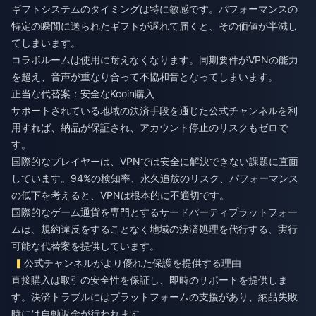
ギフトシステムのタイミングは特に敏感です。パフォーマンスの
特定の瞬間に送られたギフトが遅れて届くと、その価値が半減し
てしまいます。
コラボルームは使用に耐えなくなります。同期要件がVPNの能力
を超え、音声が重なり合って不協和音となってしまいます。
正当な代替案：安全なKcoin購入
サポートされている地域の決済手段を通じた公式チャンネルを利
用すれば、納品が保証され、アカウント停止のリスクもゼロで
す。
国際的なプレイヤーは、VPNでは安全に解決できない課題に直面
しています。94%の検知率、永久追放のリスク、パフォーマンス
の低下を考えると、VPNは根本的に不適切です。
国際的なゲーム通貨を専門とするサードパーティプラットフォー
ムは、規約違反をすることなく地域の決済処理を代行する、実行
可能な代替案を提供しています。
公式チャンネルがより優れた保護を提供する理由
直接購入は取引の安全性を保証し、即時のサポートを提供しま
す。決済トラブルにはプラットフォームの支援があり、納品失敗
時には自動返金が行われます。