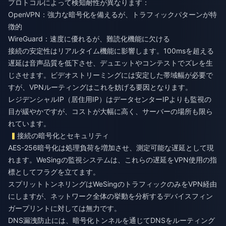
プロトコルによって検知耐性が異なります：
OpenVPN：強力な暗号化を備えるが、トラフィックパターンが特
徴的
WireGuard：速度に優れるが、難読化機能に欠ける
接続の安定性はリアルタイム機能に影響します。100msを超える
遅延は音声品質を低下させ、デュエットやコンテストでズレを生
じさせます。ビデオストリーミングには安定した帯域幅が必要で
すが、VPNルーティングはこれを妨げる要因となります。
レジデンシャルIP（居住用IP）はデータセンターIPよりも監視の
目が緩やかですが、コストが大幅に高く、サーバーの場所も限ら
れています。
接続の暗号化とセキュリティ
AES-256暗号化は処理負荷を増加させ、測定可能な遅延として現
れます。WeSingの監視システムは、これらの遅延をVPN使用の指
標としてフラグを立てます。
スプリットトンネリングはWeSingのトラフィックのみをVPN経由
にしますが、ネットワーク全体の挙動を分析するデバイスフィン
ガープリントに対しては無力です。
DNS漏洩防止には、暗号化トンネルを通じてDNSをルーティング