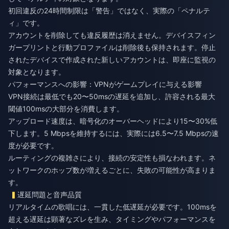
初回違反の24時間制限は「警告」ではなく、実際の「ペナルテ
ィ」です。
アカウントを削除しても違反履歴は消えません。デバイスフィン
ガープリントと行動プロファイルは削除後も保持されます。停止
されたデバイスで作成された新しいアカウントは、即座に監視の
対象となります。
パフォーマンスへの影響：VPNがゲームプレイに与える影響
VPN接続は最低でも20〜50msの遅延を追加し、許容される最大
閾値100msの大部分を消費します。
アップロード速度は、暗号化のオーバーヘッドにより15〜30%低
下します。5 Mbpsを維持するには、実際には6.5〜7.5 Mbpsの速
度が必要です。
ルーティングの複雑さにより、接続の安定性も損なわれます。ネ
ットワークのホップ数が増えるごとに、失敗の可能性が高まりま
す。
遅延問題と音声品質
リアルタイムの歌唱には、一貫した低遅延が必要です。100msを
超える遅延は顕著なズレを生み、タイミングやパフォーマンスを