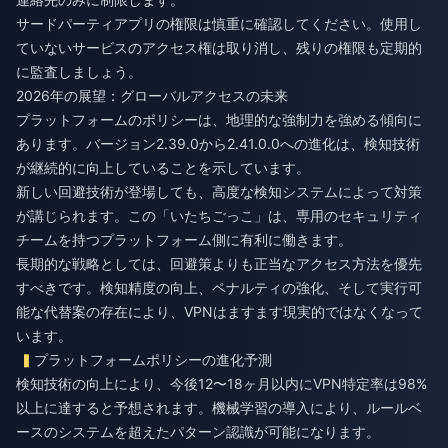
サードパーティアプリの権限は慎重に確認してください。使用し
ていないサービスのアクセス権は取り消し、残りの権限も定期的
に監査しましょう。
2026年の展望：グローバルアクセスの未来
プラットフォームのポリシーは、地理的な強制力を強める傾向に
あります。バージョン2.39.0から2.41.0.0への進化は、検知技術
が継続的に向上していることを示しています。
新しい回避技術が登場しても、高度な検知システムによって対策
が講じられます。この「いたちごっこ」は、専用のセキュリティ
チームを持つプラットフォーム側に有利に働きます。
長期的な戦略としては、回避策よりも正当なアクセス方法を優先
すべきです。検知精度の向上、ペナルティの強化、そして実行可
能な代替案の存在により、VPNはますます現実的ではなくなって
います。
プラットフォームポリシーの進化予測
検知技術の向上により、今後12〜18ヶ月以内にVPN特定率は98%
以上に達すると予想されます。機械学習の導入により、ルールベ
ースのシステムを超えたパターン認識が可能になります。