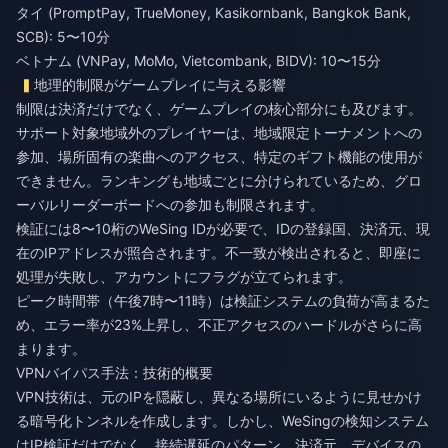
タイ (PromptPay, TrueMoney, Kasikornbank, Bangkok Bank,
SCB): 5〜10分
ベトナム (VNPay, MoMo, Vietcombank, BIDV): 10〜15分
地理的制限がゲームプレイに与える影響
制限は決済だけでなく、ゲームプレイの核心部分にも及びます。
サポート対象地域外のプレイヤーは、地域限定トーナメントへの
参加、場所固有の楽曲へのアクセス、特定のギフト機能の使用が
できません。ランキングも地域ごとに分けられているため、グロ
ーバルリーダーボードへの参加も制限されます。
検証には8〜10桁のWeSing IDが必要で、IDの登録国、決済元、現
在のIPアドレスが照合されます。不一致が検出されると、即座に
処理が失敗し、アカウントにフラグが立てられます。
ピーク時間帯（午後7時〜11時）は検証システムの負荷が高まるた
め、エラー率が23%上昇し、不正アクセスのハードルがさらに高
まります。
VPNバイパス手法：技術的概要
VPN技術は、元のIPを隠蔽し、異なる場所にいるように見せかけ
る暗号化トンネルを作成します。しかし、WeSingの検知システム
はIP検証だけでなく、接続遅延のパターン、決済元、デバイスの