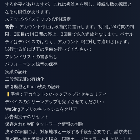
する必要がありますが、これは複雑さを増し、接続失敗の原因と
なる可能性があります。
ステップバイステップのVPN設定
警告：
アカウント停止は段階的に進行します。初回は24時間の制
限、2回目は14日間の停止、3回目で永久追放となります。ペナル
ティはデバイスではなく、アカウントIDに対して適用されます。
試行する前に以下の準備を行ってください：
フレンドリストの書き出し
パフォーマンス録音の保存
実績の記録
二段階認証の有効化
取引履歴とKcoin残高の記録
準備：アカウントのバックアップとセキュリティ
デバイスのクリーンアップを完了させてください：
WeSingアプリのキャッシュをクリア
広告識別子のリセット
保存されたWiFiネットワーク情報の削除
決済の準備には、対象地域と一致する手段が必要です。請求先住
所が所在地と矛盾する場合、国際カードはエラーを引き起こしま