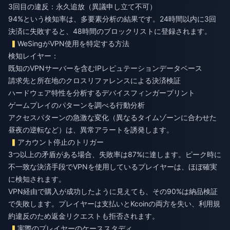
3回目の違反：永久追放（異議申し立て不可）
94%という検知率は、多要素分析の結果です。24時間以内に3回
決済に失敗すると、48時間のブロックリストに登録されます。
WeSingがVPN使用を特定する方法
検知レイヤー：
既知のVPNサーバーを含むIPレピュテーションデータベース
請求先と所在地のクロスリファレンスによる決済検証
ハードウェア特性を分析するデバイスフィンガープリント
ゲームプレイのパターンを調べる行動分析
アクセスパターンの急激な変化（異なるタイムゾーンに合わせた
昼夜の逆転など）は、異常アラートを誘発します。
アカウント停止のトリガー
3つ以上の矛盾がある場合、失敗率は87%に達します。ピーク時に
不一致な決済手段でVPNを使用しているプレイヤーは、ほぼ確実
に検知されます。
VPN経由で購入が成功したように見えても、その90%は納品検証
で失敗します。プレイヤーは支払いとKcoinの両方を失い、利用規
約違反のため返金リクエストも拒否されます。
実際のプレイヤーのケーススタディ