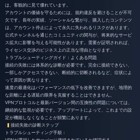
は、客観的に見て優れています。
アカウントの価値を守るためには、規約違反を避けることが不可
欠です。長年の実績、ソーシャルな繋がり、購入したコンテンツ
は、アカウント停止によって永久に失われるリスクがあります。
公式チャンネルを通じたコミュニティの関与が、将来的なサービ
ス拡大に影響を与える可能性があります。需要が証明されれば、
ライセンス交渉のビジネス上の正当な理由となります。
トラブルシューティングガイド：よくある問題
接続の失敗には体系的な診断が必要です。完全に接続できない、
一部しかアクセスできない、断続的に切断されるなど、症状によ
って原因が異なります。
速度の最適化はパフォーマンスの低下を改善できますが、地理的
な距離による遅延の限界を克服することはできません。
VPNプロトコルと最新バージョン間の互換性の問題については、
継続的な監視が必要です。アップデートによって、これまでの設
定が機能しなくなることが頻繁にあります。
接続失敗の診断ステップ
トラブルシューティング手順：
VPNが選択したサーバーに接続されているか確認する