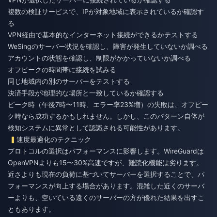
複数の検証サービスで、IPが対象地域に表示されているか確認す
る
VPN経由で基本的なインターネット接続ができるかテストする
WeSingのサーバー状況を確認し、障害が発生していないか調べる
アカウントの状態を確認し、制限がかかっていないか調べる
オフピークの時間帯に接続を試みる
同じ地域内の別のサーバーをテストする
決済手段が地理的な場所と一致しているか確認する
ピーク時（午後7時〜11時、エラー率23%増）の失敗は、オフピー
ク時なら成功するかもしれません。しかし、このパターン自体が
検知システムに異常として認識される可能性があります。
速度最適化のテクニック
プロトコルの選択はパフォーマンスに影響します。WireGuardは
OpenVPNよりも15〜30%高速ですが、難読化機能は劣ります。
近さよりも現在の負荷に基づいてサーバーを選択することで、パ
フォーマンスが向上する場合があります。混雑した近くのサーバ
ーよりも、空いている遠くのサーバーの方が優れた結果を出すこ
ともあります。