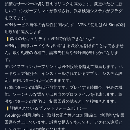
頻繁なサーバーの切り替えはリスクを高めます。変更のたびに新
しいフィンガープリントが作成され、異常検知システムがフラグ
を立てます。
VPNサービス自体の合法性に関わらず、VPNの使用はWeSingの利
用規約に違反します。
偽りのセキュリティ：VPNで保護できないもの
VPNは、国際カードやPayPalによる決済元を隠すことはできませ
ん。取引処理の過程で、請求先住所や登録国が明らかになりま
す。
デバイスフィンガープリントはVPN接続を越えて持続します。ハ
ードウェア識別子、インストールされているアプリ、システム設
定、使用パターンは一定のままです。
行動パターンの隠蔽は不可能です。プレイする時間帯、好みの機
能、ソーシャルな繋がりは独自のプロファイルを作成します。急
激なパターンの変化は、制限回避の試みとして検知されます。
誤解されているプラットフォームポリシー
WeSingの利用規約は、取引の正当性とは無関係に、地理的な制限
回避を禁止しています。誠実な購入であっても、アクセス違反と
してペナルティの対象となります。