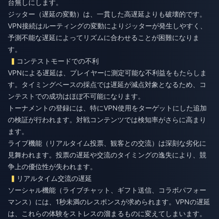
台無しにします。
ジッター（遅延の変動）は、一貫した高遅延よりも破壊的です。
VPN接続はルーティングの変動によりジッターが発生しやすく、
予測不能な遅延によってリズムに合わせることが困難になりま
す。
コンテストモードでの不利
VPNによる遅延は、プレイヤーに測定可能な不利益をもたらしま
す。タイミングベースの採点では遅延が減点対象となるため、コ
ンテストでの成功はほぼ不可能になります。
トーナメントの登録には、特にVPN使用をターゲットにした追加
の検証が行われます。対戦コンテンツでは検知率がさらに高まり
ます。
ライブ機能（リアルタイム投票、観客との交流）は深刻な劣化に
見舞われます。投票の遅延や交流のタイミングの逸失により、競
争上の優位性が失われます。
リアルタイム交流の遅延
ソーシャル機能（ライブチャット、ギフト送信、コラボパフォー
マンス）には、1秒未満のレスポンスが求められます。VPNの遅延
は、これらの体験をストレスの溜まるものに変えてしまいます。