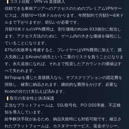
コスト比較：VPN vs 直接購入
信頼できる東南アジアへのアクセスのためのプレミアムVPNサー
ビスは、月額10〜15米ドルかかります。年間契約で月額5〜8米ド
ルまで下がりますが、前払いが必要です。
月額10米ドルのVPN費用は、割引価格のKcoin 933個分に相当し
ます。アクセス方法のために、ゲーム内の大きな価値を犠牲にし
ていることになります。
87%の失敗率を考慮すると、プレイヤーはVPN費用に加えて、購
入失敗によるKcoinの損失という二重のリスクを負うことになりま
す。永久追放になれば、それまで投資したアカウントの価値はす
べて失われます。
BitTopupを通じた直接購入なら、サブスクリプションの固定費を
排除し、確実に納品されます。継続的な費用をかけず、必要な
Kcoinの分だけ支払えば済みます。
取引の安全性と決済保護
正当なプラットフォームは、SSL暗号化、PCI DSS準拠、不正検
知を導入しています。
紛争解決手段があるため、納品失敗時にも対処可能です。確立さ
れたプラットフォームは、カスタマーサービス、返金ポリシー、