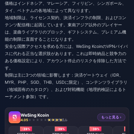
価格はインドネシア、マレーシア、フィリピン、シンガポール、
タイ、ベトナムの各地域によって異なります。
地域制限は、ライセンス契約、決済インフラの制限、およびコン
テンツ配信権に起因しています。東南アジア以外のプレイヤー
は、楽曲ライブラリのブロック、ギフトシステム、プレミアム機
能の制限に直面することになります。
安全な国際アクセスを求める方には、
WeSing KcoinのVPNバイパ
ス
に代わる正当な選択肢があります。これは即時納品と競争力の
ある価格設定により、アカウント停止のリスクを排除した方法で
す。
制限は主に3つの領域に影響します：決済ゲートウェイ（IDR、
MYR、PHP、SGD、THB、USDに限定）、コンテンツライブラリ
（地域固有のカタログ）、および対戦機能（地理的検証によるト
ーナメント参加）です。
WeSing Kcoin
もっと見る ›
4.05
907 販売済み
-39%
-39%
-39%
-39