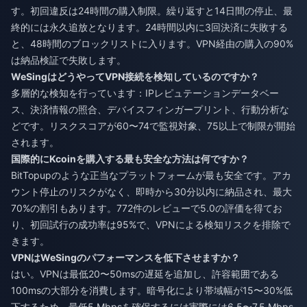
す。初回違反は24時間の購入制限。繰り返すと14日間の停止、最
終的には永久追放となります。24時間以内に3回決済に失敗する
と、48時間のブロックリストに入ります。VPN経由の購入の90%
は納品検証で失敗します。
WeSingはどうやってVPN接続を検知しているのですか？
多層的な検知を行っています：IPレピュテーションデータベー
ス、決済情報の照合、デバイスフィンガープリント、行動分析な
どです。リスクスコアが60〜74で監視対象、75以上で制限が開始
されます。
国際的にKcoinを購入する最も安全な方法は何ですか？
BitTopupのような正当なプラットフォームが最も安全です。アカ
ウント停止のリスクがなく、即時から30分以内に納品され、最大
70%の割引もあります。772件のレビューで5.0の評価を得てお
り、初回試行の成功率は95%で、VPNによる検知リスクを排除で
きます。
VPNはWeSingのパフォーマンスを低下させますか？
はい。VPNは最低20〜50msの遅延を追加し、許容範囲である
100msの大部分を消費します。暗号化により帯域幅が15〜30%低
下するため、最低5 Mbpsを確保するには実際には6.5〜7.5 Mbps