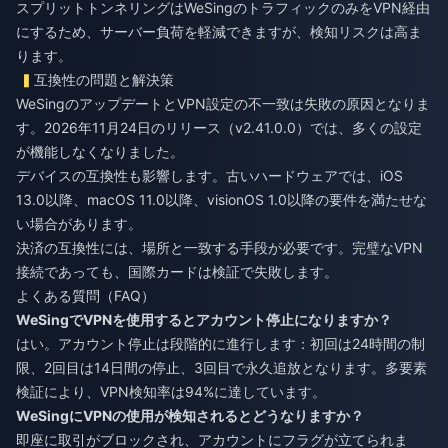
スプリットトンネリングはWeSingのトラフィックのみをVPN経由
にするため、サーバー負荷を軽減できますが、検知リスクは高ま
ります。
互換性の問題と解決策
WeSingのアップデートとVPN設定の不一致は失敗の原因となりま
す。2026年11月24日のリリース（v2.41.0.0）では、多くの設定
が機能しなくなりました。
デバイスの互換性も影響します。古いハードウェアでは、iOS
13.0以降、macOS 11.0以降、visionOS 1.0以降の要件を満たせな
い場合があります。
決済の互換性には、場所と一致する手段が必要です。完璧なVPN
接続であっても、国際カードは検証で失敗します。
よくある質問（FAQ）
WeSingでVPNを使用するとアカウント停止になりますか？
はい。アカウント停止は段階的に進行します：初回は24時間の制
限、2回目は14日間の停止、3回目で永久追放となります。多要素
検証により、VPN検知率は94%に達しています。
WeSingにVPNの使用が検知されるとどうなりますか？
即座に取引がブロックされ、アカウントにフラグが立てられま