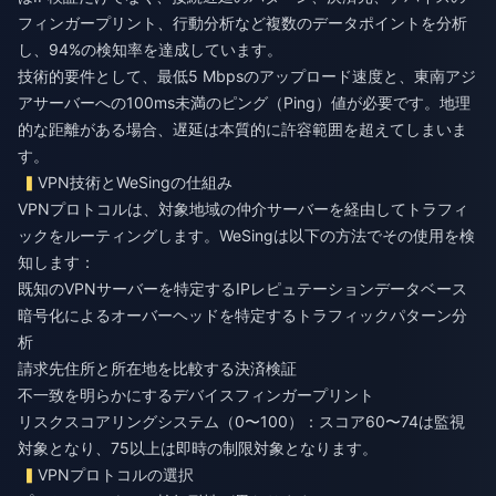
フィンガープリント、行動分析など複数のデータポイントを分析
し、94%の検知率を達成しています。
技術的要件として、最低5 Mbpsのアップロード速度と、東南アジ
アサーバーへの100ms未満のピング（Ping）値が必要です。地理
的な距離がある場合、遅延は本質的に許容範囲を超えてしまいま
す。
VPN技術とWeSingの仕組み
VPNプロトコルは、対象地域の仲介サーバーを経由してトラフィ
ックをルーティングします。WeSingは以下の方法でその使用を検
知します：
既知のVPNサーバーを特定するIPレピュテーションデータベース
暗号化によるオーバーヘッドを特定するトラフィックパターン分
析
請求先住所と所在地を比較する決済検証
不一致を明らかにするデバイスフィンガープリント
リスクスコアリングシステム（0〜100）：スコア60〜74は監視
対象となり、75以上は即時の制限対象となります。
VPNプロトコルの選択