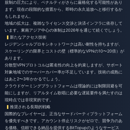
規制の圧力により、ペナルティがさらに厳格化する可能性があり
ます。現在の段階的な措置から、即時の永久追放へと移行するか
もしれません。
地域の拡大は、複雑なライセンス交渉と決済インフラに依存して
います。東南アジア中心の体制は2026年を通じて続くでしょう。
新たなアクセス技術
レジデンシャルプロキシネットワークは高い耐性を持ちますが、
スケーリングの限界とコストの壁（標準的なVPNの10〜20倍）が
あります。
分散型VPNプロトコルは匿名性の向上を約束しますが、サポート
対象地域でのサーバーカバー率が不足しています。技術の成熟に
はあと2〜3年かかるでしょう。
クラウドゲーミングプラットフォームは理論的には制限回避を可
能にしますが、リアルタイム歌唱に必要な遅延要件を満たすのは
現時点では非現実的です。
推奨される長期的戦略
国際的なプレイヤーは、正当なサードパーティプラットフォーム
を優先すべきです。アカウント停止リスクがゼロで、競争力のあ
る価格、信頼できる納品を提供するBitTopupのようなサービス