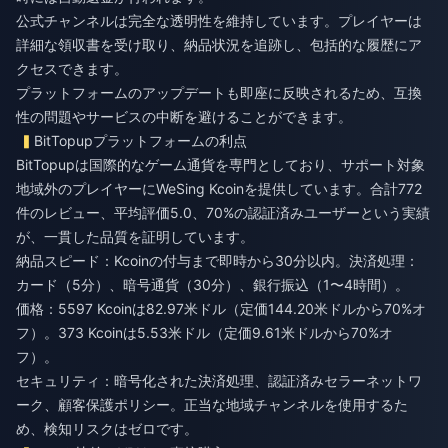
公式チャンネルは完全な透明性を維持しています。プレイヤーは
詳細な領収書を受け取り、納品状況を追跡し、包括的な履歴にア
クセスできます。
プラットフォームのアップデートも即座に反映されるため、互換
性の問題やサービスの中断を避けることができます。
BitTopupプラットフォームの利点
BitTopupは国際的なゲーム通貨を専門としており、サポート対象
地域外のプレイヤーにWeSing Kcoinを提供しています。合計772
件のレビュー、平均評価5.0、70%の認証済みユーザーという実績
が、一貫した品質を証明しています。
納品スピード：Kcoinの付与まで即時から30分以内。決済処理：
カード（5分）、暗号通貨（30分）、銀行振込（1〜4時間）。
価格：5597 Kcoinは82.97米ドル（定価144.20米ドルから70%オ
フ）。373 Kcoinは5.53米ドル（定価9.61米ドルから70%オ
フ）。
セキュリティ：暗号化された決済処理、認証済みセラーネットワ
ーク、顧客保護ポリシー。正当な地域チャンネルを使用するた
め、検知リスクはゼロです。