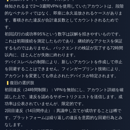
検知されるまで2〜3週間VPNを使用していたアカウントは、段階
的なペナルティではなく、即座に永久追放されるケースがありま
す。蓄積された違反が合計違反数としてカウントされるためで
す。
初回試行の成功率95%という数字は誤解を招きやすいものです。
これは初期接続を測定したものであり、継続的なアクセスを保証
するものではありません。バックエンドの検証が完了する72時間
以内に、ほとんどが失敗に終わります。
デバイスレベルの制限により、新しいアカウントを作成して停止
を回避することはできません。フィンガープリント技術により、
アカウントを変更しても停止されたデバイスが特定されます。
復旧の選択肢
初回違反（24時間制限）：VPNを無効にし、アカウント詳細を確
認した上で、違反を認めるサポートリクエストを送信します。成
功率は公表されていませんが、限定的です。
2回目違反（14日間停止）：異議申し立てが成功することは稀で
す。プラットフォームは繰り返しの違反を意図的な回避行為とみ
なします。