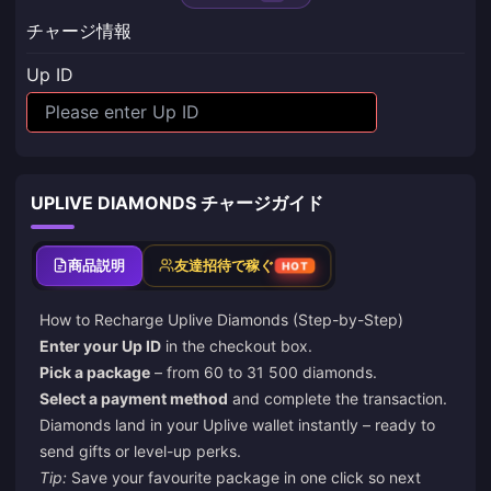
チャージ情報
Up ID
UPLIVE DIAMONDS チャージガイド
商品説明
友達招待で稼ぐ
HOT
How to
Recharge Uplive Diamonds
(Step-by-Step)
Enter your Up ID
in the checkout box.
Pick a package
– from 60 to 31 500 diamonds.
Select a payment method
and complete the transaction.
Diamonds land in your Uplive wallet instantly
– ready to
send gifts or level-up perks.
Tip:
Save your favourite package in one click so next