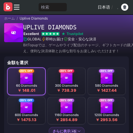
検索
日本语
/
ホーム
/
Uplive Diamonds
UPLIVE DIAMONDS
Excellent
Trustpilot
GLOBAL
即時お届け
安全・安心な決済
BitTopupでは、ゲームやライブ配信のチャージ、ギフトカードの購
え、便利な決済体験とお得な割引をお楽しみいただけます！
金額を選択
20% OFF
20% OFF
20% OFF
60 Diamonds
300 Diamonds
580 Diamonds
￥ 148.01
￥ 738.39
￥ 1427.44
20% OFF
20% OFF
20% OFF
600 Diamonds
1160 Diamonds
1200 Diamonds
￥ 1475.13
￥ 2854.89
￥ 2953.56
さらに表示
+5