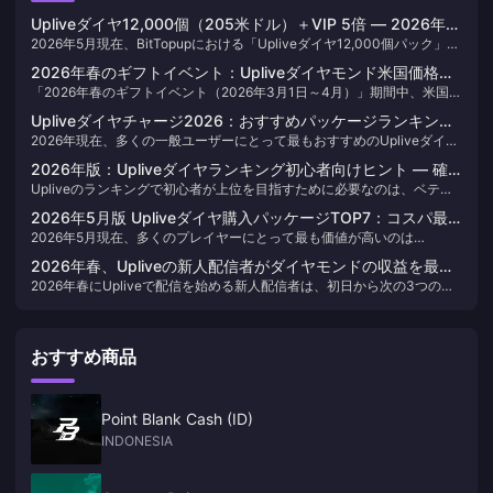
Upliveダイヤ12,000個（205米ドル）＋VIP 5倍 — 2026年5
2026年5月現在、BitTopupにおける「Upliveダイヤ12,000個パック」の
月時点の価値分析
価格は204.53米ドルから209.35米ドルとなっており、これは「プロフ
2026年春のギフトイベント：Upliveダイヤモンド米国価格の
ェッショナルVIP（ギフト倍率5倍が永続）」をアンロックできる最も安
「2026年春のギフトイベント（2026年3月1日～4月）」期間中、米国の
全パック内訳と最もお得な選択肢
価な単一取引です。この組み合わせにより、1米ドルあたり約59ダイヤに
Upliveダイヤモンド価格は「60ダイヤモンドで1.02ドル」から「31,500
加え、永続的な倍率が適用されるため、実質的なギフトコストはインパ
Upliveダイヤチャージ2026：おすすめパッケージランキング
ダイヤモンドで536.87ドル」まで幅広く設定されており、2026年2月28
クトダイヤ1個あたり0.017ドルから約0.0034ドルまで低下します。こ
2026年現在、多くの一般ユーザーにとって最もおすすめのUpliveダイヤ
（最大20%オフ）
日まで実施されるシーズン3プロモーションにより、まとめ買いのレート
れは、2026年5月時点で他のどの小規模パックも及ばない、約5倍のレバ
パッケージは「12,000ダイヤ」です。このパッケージはプロフェッショ
は最大で1ドルあたり65ダイヤモンドに達します。今回の目玉となる仕組
レッジ効果をもたらします。
2026年版：Upliveダイヤランキング初心者向けヒント — 確
ナルVIPステータスをアンロックできるほか、サードパーティプラットフ
みは、春をテーマにしたギフトに適用される「リーダーボード倍率1.5
Upliveのランキングで初心者が上位を目指すために必要なのは、ベテラ
実に効果が出る7つの戦略
ォーム経由で購入すれば1ドルあたり約57〜59ダイヤという高レートを
倍」です。これに「プロフェッショナルVIPの永続的な5倍ボーナス」が
ンファン以上の大金を投じることではありません。重要なのは、毎週の
実現でき、ボーナスイベントの倍率が適用される絶妙なラインに位置し
加算されることで、1ダイヤモンドあたりの実質的な影響力は7.5倍に達
2026年5月版 Upliveダイヤ購入パッケージTOP7：コスパ最
リセット期間中に特定の配信者へダイヤを集中させること、1.5倍のボー
ています。より高額な課金を行う場合は、31,500ダイヤのパッケージを
します。これは2026年のこれまでのイベントでは到達できなかった最高
2026年5月現在、多くのプレイヤーにとって最も価値が高いのは
強ランキング
ナスが付与される春のテーマギフトを活用すること、そして2026年春の
選択することで、レートを1ドルあたり65ダイヤまで引き上げることが可
効率の価値となります。
「12000ダイヤ」パッケージです。約205ドルで1ドルあたり57〜59ダ
季節イベントを最大限に利用することです。コミュニティの検証によ
能です。いずれの場合も、アプリ内課金ではなく信頼できるサードパー
2026年春、Upliveの新人配信者がダイヤモンドの収益を最大
イヤというレートを維持しつつ、5倍のギフト倍率が付与される「プロフ
り、無計画に高額を費やすよりも、タイミングを絞って集中してギフト
ティのチャージプラットフォームを利用することで、購入ごとに15〜
2026年春にUpliveで配信を始める新人配信者は、初日から次の3つの基
化するには？
ェッショナルVIP」が永続的に解放されるためです。「31500ダイヤ」の
を贈る方が一貫して高い効果を得られることが証明されています。プラ
20%の節約が可能です。配信者へ頻繁にギフトを贈るユーザーであれ
本に注力することで、ダイヤモンドの収益を大幅に伸ばすことができま
ような大型パッケージは1ドルあたり59〜65ダイヤと純粋な効率面では
ットフォーム利用歴が3ヶ月以内で、なぜダイヤを使ってもランキングが
ば、この差額はすぐに大きな金額となります。
す。それは、「ギフトが贈られやすいピークタイムに継続して配信する
最強ですが、12000ダイヤのパッケージは「春のギフトイベント」の1.5
上がらないのか疑問に思っているなら、その原因は予算ではなく、戦略
こと」、「期限が切れる前にプラットフォームの新人ボーナスを有効化
倍ボーナスと組み合わせることで、長期的なリターンにおいてより優れ
にあることがほとんどです。
おすすめ商品
すること」、そして「少数の熱心なファンと真摯な関係を築くこと」で
た結果をもたらすことが多々あります。1000ダイヤ未満の小規模パッケ
す。コミュニティのデータによると、新人配信者の最初の3ヶ月間の月収
ージは1ドルあたり55〜59ダイヤと効率が低く、プラットフォームの動
は5ドルから150ドルと幅がありますが、この差はギフトのエコシステム
作確認などを目的とする場合を除き、購入するメリットはほとんどあり
を理解しているかどうかでほぼ決まります。定期的にバーチャルギフト
ません。
Point Blank Cash (ID)
を贈ってくれる5人の熱心なファンは、ただ見ているだけの500人の視聴
INDONESIA
者よりも、常に高い収益をもたらしてくれます。