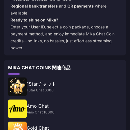
Regional bank transfers
and
QR payments
where
available
Ready to shine on Mika?
Enter your User ID, select a coin package, choose a
payment method, and enjoy immediate Mika Chat Coin
credits—no links, no hassles, just effortless streaming
power.
MIKA CHAT COINS 関連商品
1Starチャット
1Star Chat 6000
Amo Chat
Amo Chat 10000
Gold Chat