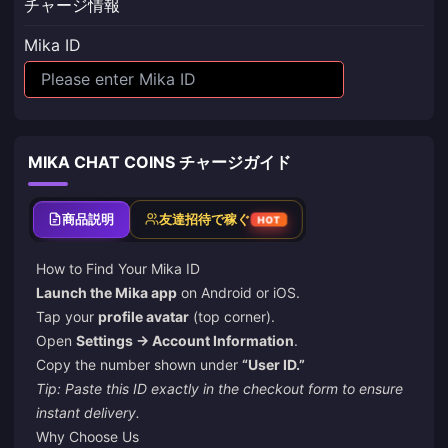
チャージ情報
Mika ID
MIKA CHAT COINS チャージガイド
商品説明
友達招待で稼ぐ
HOT
How to Find Your Mika ID
Launch the Mika app
on Android or iOS.
Tap your
profile avatar
(top corner).
Open
Settings → Account Information
.
Copy the number shown under
“User ID.”
Tip: Paste this ID exactly in the checkout form to ensure
instant delivery.
Why Choose Us