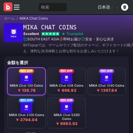
検索
日本语
/
ホーム
/
MIKA Chat Coins
MIKA CHAT COINS
Excellent
Trustpilot
SOUTH EAST ASIA
即時お届け
安全・安心な決済
BitTopupでは、ゲームやライブ配信のチャージ、ギフトカードの購
え、便利な決済体験とお得な割引をお楽しみいただけます！
金額を選択
70% OFF
70% OFF
70% OFF
MIKA Chat 100 Coins
MIKA Chat 508 Coins
MIKA Chat 1040 Coins
￥ 139.78
￥ 698.92
￥ 1397.84
70% OFF
70% OFF
MIKA Chat 2100 Coins
MIKA Chat 5330
Coins
￥ 2794.04
￥ 6985.92