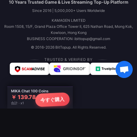
10 Years Trusted Game & Live Streaming Top-Up Platform
Since 2016 | 5,000,000+ Users Worldwide
KAMAGEN LIMITED
Room 1508, 15/F, Grand Plaza Office Tower II, 625 Nathan Road, Mong Kok,
Kowloon, Hong Kong
BUSINESS COOPERATION: ibittopup@gmail.com
© 2016-2026 BitTopup. All Rights Reserved.
TRUSTED & VERIFIED BY
MIKA Chat 100 Coins
￥ 139.78
今すぐ購入
合計 · x1