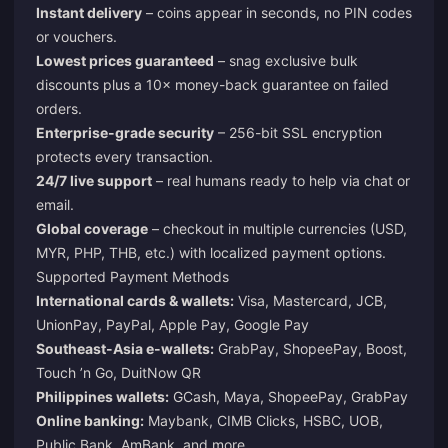
Instant delivery
– coins appear in seconds, no PIN codes
or vouchers.
Lowest prices guaranteed
– snag exclusive bulk
discounts plus a 10× money-back guarantee on failed
orders.
Enterprise-grade security
– 256-bit SSL encryption
protects every transaction.
24/7 live support
– real humans ready to help via chat or
email.
Global coverage
– checkout in multiple currencies (USD,
MYR, PHP, THB, etc.) with localized payment options.
Supported Payment Methods
International cards & wallets:
Visa, Mastercard, JCB,
UnionPay, PayPal, Apple Pay, Google Pay
Southeast-Asia e-wallets:
GrabPay, ShopeePay, Boost,
Touch ’n Go, DuitNow QR
Philippines wallets:
GCash, Maya, ShopeePay, GrabPay
Online banking:
Maybank, CIMB Clicks, HSBC, UOB,
Public Bank, AmBank, and more