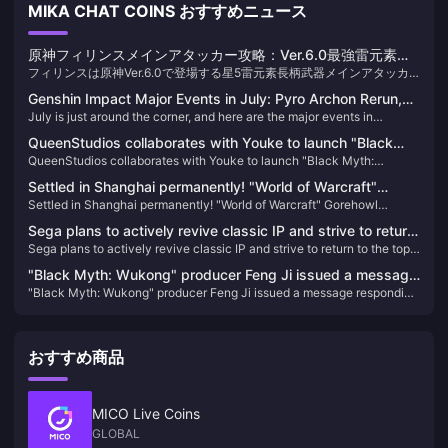
MIKA CHAT COINS おすすめニュース
原神フィリンスメインアタッカー攻略：Ver.6.0最強雷元素ア
フィリンスは原神Ver.6.0で登場する星5雷元素長柄武器メインアタッカ
タッカー装備ガイド
ーで、2025年9月10日に実装されます。彼女の核となるメカニズムは
Genshin Impact Major Events in July: Pyro Archon Rerun,
「幽焔顕跡」状態と月感電反応であり、穹境示現の夜聖遺物と組み合わ
July is just around the corner, and here are the major events in
5.8 Banner Confirmed, Innefe Debuts
せることで極めて強力なフィールド滞在型アタッカーとなります。長年
Genshin Impact worth looking forward to this month.
原神のキャラクター開発を追ってきた編集者として、フィリンスのデザ
QueenStudios collaborates with Youke to launch "Black
インには本当に目を見張るものがあります。今回、miHoYoはついに雷元
QueenStudios collaborates with Youke to launch "Black Myth:
Myth: Wukong" Destiny Man 1/1 bust statue
素長柄武器メインアタッカーの空白を埋めてくれました。正直なとこ
Wukong" Destiny Man 1/1 bust statue
ろ、このポジションはあまりにも長く空席でした。
Settled in Shanghai permanently! "World of Warcraft"
Settled in Shanghai permanently! "World of Warcraft" Gorehowl
Gorehowl sculpture completed ribbon-cutting at Kintetsu
sculpture completed ribbon-cutting at Kintetsu City Plaza
City Plaza
Sega plans to actively revive classic IP and strive to return
Sega plans to actively revive classic IP and strive to return to the top
to the top of the global gaming industry
of the global gaming industry
"Black Myth: Wukong" producer Feng Ji issued a message
"Black Myth: Wukong" producer Feng Ji issued a message responding
responding to matters related to the TGA awards
to matters related to the TGA awards
おすすめ商品
MICO Live Coins
GLOBAL